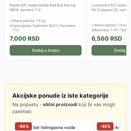
Rastar R/C model bolida Red Bull Racing
Licencirani R/C automo
RB18, razmera 1:12
RS Clubsport 25, razmer
⚖
Masa paketa: 1.5 kg
⚖
Masa paketa: 1.4 kg
◈
Upravljanje: Daljinsko (R/C) | Razmera:
1:12
◈
Razmera: 1:14 | Težina
7,000
RSD
6,500
RSD
Dodaj u korpu
Dodaj u 
Akcijske ponude iz iste kategorije
Na popustu -
slični proizvodi
koji bi vas mogli
zanimati:
-
60
%
-
45
%
Igračka Set Vatrogasna vozila
Igračka Autići Vo