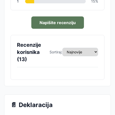
1
15
%
Napišite recenziju
Recenzije
korisnika
Sortiraj:
(
13
)
📄
Deklaracija