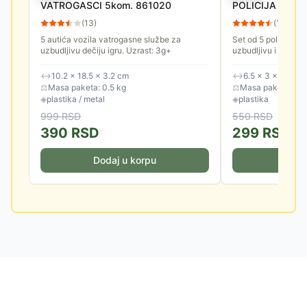
VATROGASCI 5kom. 861020
POLICIJA 8610
(
13
)
(
13
)
5 autića vozila vatrogasne službe za
Set od 5 policijskih
uzbudljivu dečiju igru. Uzrast: 3g+
uzbudljivu i dugotra
↔
10.2 × 18.5 × 3.2 cm
↔
6.5 × 3 × 3.2 cm 
⚖
Masa paketa: 0.5 kg
⚖
Masa paketa: 0.5
◈
plastika / metal
◈
plastika
999
RSD
550
RSD
390
RSD
299
RSD
Dodaj u korpu
Doda