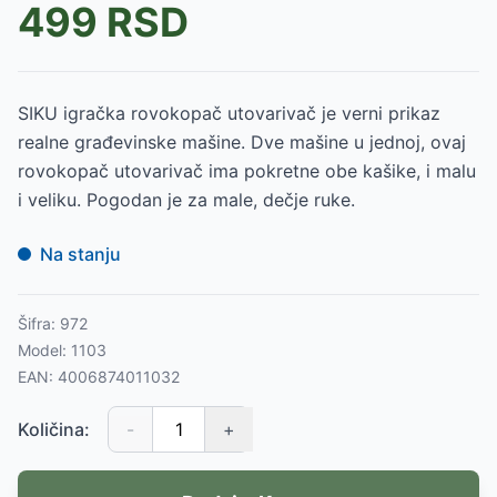
499
RSD
SIKU igračka rovokopač utovarivač je verni prikaz
realne građevinske mašine. Dve mašine u jednoj, ovaj
rovokopač utovarivač ima pokretne obe kašike, i malu
i veliku. Pogodan je za male, dečje ruke.
Na stanju
Šifra:
972
Model:
1103
EAN:
4006874011032
Količina:
-
+