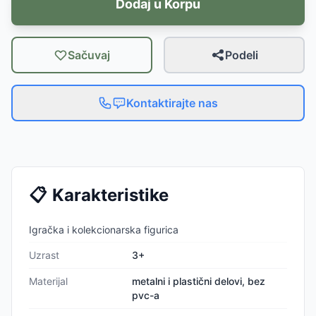
Dodaj u Korpu
Sačuvaj
Podeli
Kontaktirajte nas
📋
Karakteristike
Igračka i kolekcionarska figurica
Uzrast
3+
Materijal
metalni i plastični delovi, bez
pvc-a