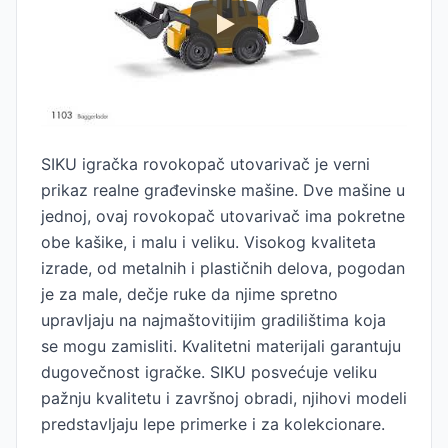
SIKU igračka rovokopač utovarivač je verni
prikaz realne građevinske mašine. Dve mašine u
jednoj, ovaj rovokopač utovarivač ima pokretne
obe kašike, i malu i veliku. Visokog kvaliteta
izrade, od metalnih i plastičnih delova, pogodan
je za male, dečje ruke da njime spretno
upravljaju na najmaštovitijim gradilištima koja
se mogu zamisliti. Kvalitetni materijali garantuju
dugovečnost igračke. SIKU posvećuje veliku
pažnju kvalitetu i završnoj obradi, njihovi modeli
predstavljaju lepe primerke i za kolekcionare.