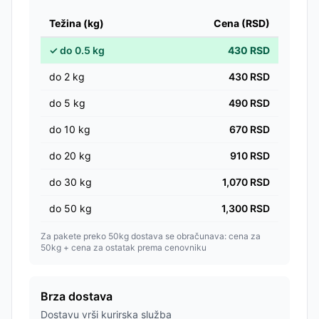
Težina (kg)
Cena (RSD)
✓
do
0.5
kg
430
RSD
do
2
kg
430
RSD
do
5
kg
490
RSD
do
10
kg
670
RSD
do
20
kg
910
RSD
do
30
kg
1,070
RSD
do
50
kg
1,300
RSD
Za pakete preko 50kg dostava se obračunava: cena za
50kg + cena za ostatak prema cenovniku
Brza dostava
Dostavu vrši kurirska služba