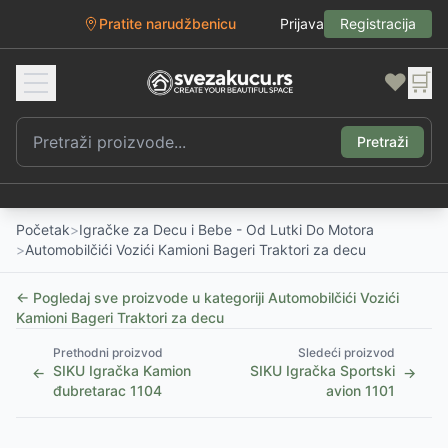
Pratite narudžbenicu
Prijava
Registracija
❤️
🛒
Pretraži
Početak
>
Igračke za Decu i Bebe - Od Lutki Do Motora
>
Automobilčići Vozići Kamioni Bageri Traktori za decu
← Pogledaj sve proizvode u kategoriji
Automobilčići Vozići
Kamioni Bageri Traktori za decu
Prethodni proizvod
Sledeći proizvod
SIKU Igračka Kamion
SIKU Igračka Sportski
←
→
đubretarac 1104
avion 1101
1
/
3