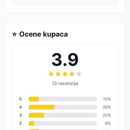
⭐
Ocene kupaca
3.9
13
recenzija
5
15
%
4
38
%
3
23
%
2
8
%