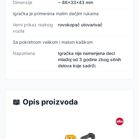
Dimenzije
~ 86x33x43 mm
Igračka je primerena malim dečjim rukama
Verni prikaz realnog
rovokopač utovarivač
vozila
Sa pokretnom velikom i malom kašikom
Napomena
Igračka nije namenjena deci
mlađoj od 3 godine zbog sitnih
delova koje sadrži.
📖
Opis proizvoda