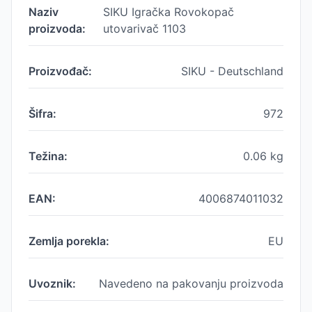
Naziv
SIKU Igračka Rovokopač
proizvoda:
utovarivač 1103
Proizvođač:
SIKU - Deutschland
Šifra:
972
Težina:
0.06
kg
EAN:
4006874011032
Zemlja porekla:
EU
Uvoznik:
Navedeno na pakovanju proizvoda