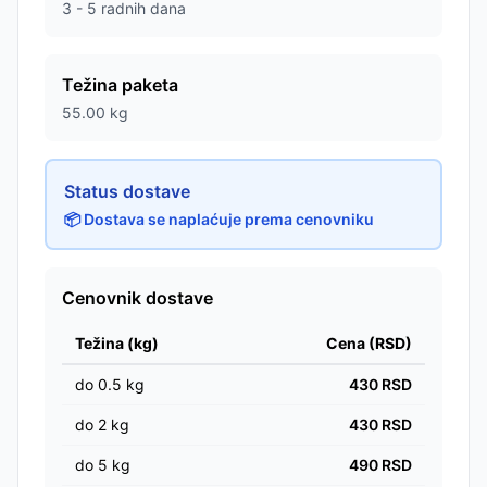
3 - 5 radnih dana
Težina paketa
55.00
kg
Status dostave
📦 Dostava se naplaćuje prema cenovniku
Cenovnik dostave
Težina (kg)
Cena (RSD)
do
0.5
kg
430
RSD
do
2
kg
430
RSD
do
5
kg
490
RSD