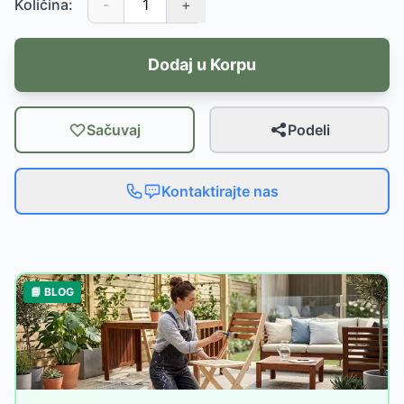
Količina:
-
+
Dodaj u Korpu
Sačuvaj
Podeli
Kontaktirajte nas
📘 BLOG