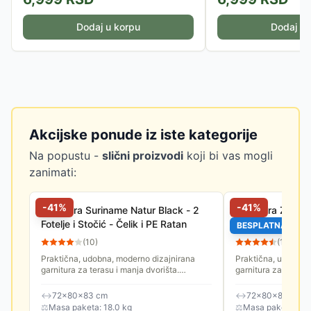
Dodaj u korpu
Dodaj u 
Akcijske ponude iz iste kategorije
Na popustu -
slični proizvodi
koji bi vas mogli
zanimati:
-
41
%
-
41
%
Garnitura Suriname Natur Black - 2
Garnitura Za Ter
Fotelje i Stočić - Čelik i PE Ratan
Fotelje i Stočić
BESPLATNA DOS
(
10
)
(
13
)
Praktična, udobna, moderno dizajnirana
Praktična, udobna,
garnitura za terasu i manja dvorišta.
garnitura za terasu 
Odlikuje je čvrsta konstrukcija, stabilnost i
Odlikuje je čvrsta k
dugotrajni, kvalitetni...
dugotrajni, kvalitetni
↔
72×80×83 cm
↔
72×80×83 cm
⚖
Masa paketa: 18.0 kg
⚖
Masa paketa: 16.