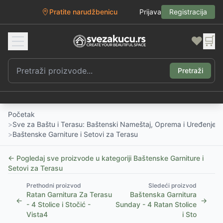
Pratite narudžbenicu
Prijava
Registracija
❤️
🛒
Pretraži
Početak
>
Sve za Baštu i Terasu: Baštenski Nameštaj, Oprema i Uređenje D
>
Baštenske Garniture i Setovi za Terasu
← Pogledaj sve proizvode u kategoriji
Baštenske Garniture i
Setovi za Terasu
Prethodni proizvod
Sledeći proizvod
Ratan Garnitura Za Terasu
Baštenska Garnitura
←
→
- 4 Stolice i Stočić -
Sunday - 4 Ratan Stolice
Vista4
i Sto