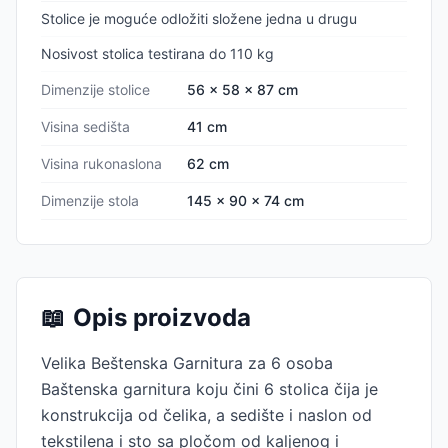
Stolice je moguće odložiti složene jedna u drugu
Nosivost stolica testirana do 110 kg
Dimenzije stolice
56 x 58 x 87 cm
Visina sedišta
41 cm
Visina rukonaslona
62 cm
Dimenzije stola
145 x 90 x 74 cm
📖
Opis proizvoda
Velika Beštenska Garnitura za 6 osoba
Baštenska garnitura koju čini 6 stolica čija je
konstrukcija od čelika, a sedište i naslon od
tekstilena i sto sa pločom od kaljenog i