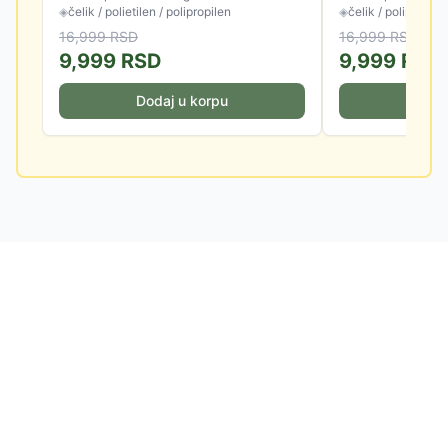
◈
čelik / polietilen / polipropilen
◈
čelik / polipropile
16,999
RSD
16,999
RSD
9,999
RSD
9,999
RSD
Dodaj u korpu
Doda