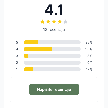
4.1
12
recenzija
5
25
%
4
50
%
3
8
%
2
0
%
1
17
%
Napišite recenziju