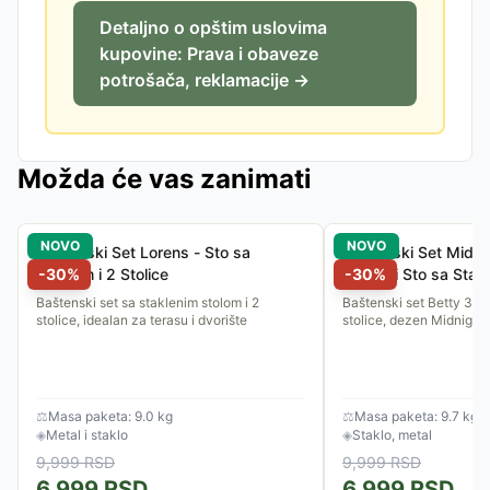
Detaljno o opštim uslovima
kupovine: Prava i obaveze
potrošača, reklamacije →
Možda će vas zanimati
NOVO
NOVO
Baštenski Set Lorens - Sto sa
Baštenski Set Midnig
Staklom i 2 Stolice
-
30
%
Stolice i Sto sa Stak
-
30
%
Baštenski set sa staklenim stolom i 2
Baštenski set Betty 3/1 -
stolice, idealan za terasu i dvorište
stolice, dezen Midnight 
⚖
Masa paketa: 9.0 kg
⚖
Masa paketa: 9.7 kg
◈
Metal i staklo
◈
Staklo, metal
9,999
RSD
9,999
RSD
6,999
RSD
6,999
RSD