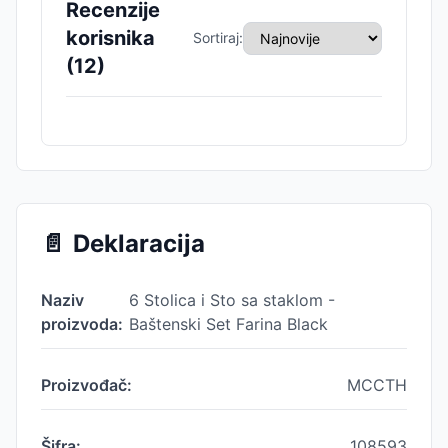
Recenzije
korisnika
Sortiraj:
(
12
)
📄
Deklaracija
Naziv
6 Stolica i Sto sa staklom -
proizvoda:
Baštenski Set Farina Black
Proizvođač:
MCCTH
Šifra:
108593