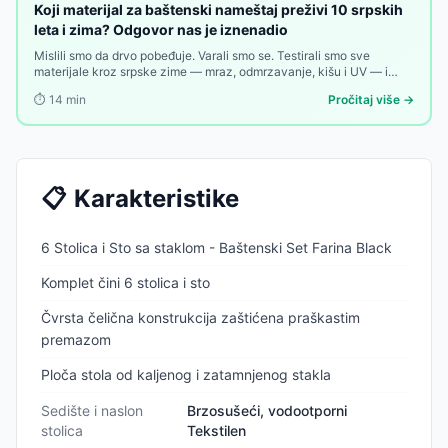
Koji materijal za baštenski nameštaj preživi 10 srpskih
leta i zima? Odgovor nas je iznenadio
Mislili smo da drvo pobeđuje. Varali smo se. Testirali smo sve
materijale kroz srpske zime — mraz, odmrzavanje, kišu i UV — i
pobednik nas je iznenadio. Evo rang liste koja može promeniti vašu
⏱️
14
min
Pročitaj više →
sledeću kupovinu.
📋
Karakteristike
6 Stolica i Sto sa staklom - Baštenski Set Farina Black
Komplet čini 6 stolica i sto
Čvrsta čelična konstrukcija zaštićena praškastim
premazom
Ploča stola od kaljenog i zatamnjenog stakla
Sedište i naslon
Brzosušeći, vodootporni
stolica
Tekstilen