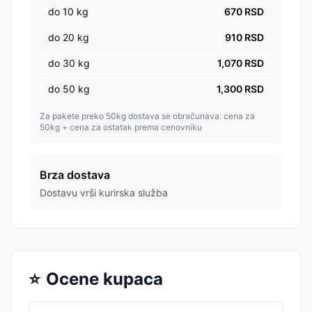
do
10
kg
670
RSD
do
20
kg
910
RSD
do
30
kg
1,070
RSD
do
50
kg
1,300
RSD
Za pakete preko 50kg dostava se obračunava: cena za
50kg + cena za ostatak prema cenovniku
Brza dostava
Dostavu vrši kurirska služba
⭐
Ocene kupaca