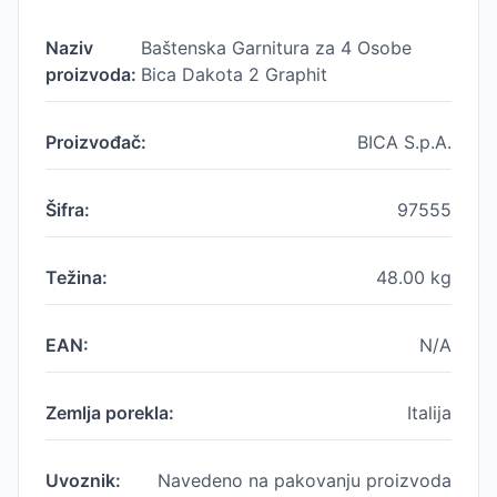
Naziv
Baštenska Garnitura za 4 Osobe
proizvoda:
Bica Dakota 2 Graphit
Proizvođač:
BICA S.p.A.
Šifra:
97555
Težina:
48.00
kg
EAN:
N/A
Zemlja porekla:
Italija
Uvoznik:
Navedeno na pakovanju proizvoda