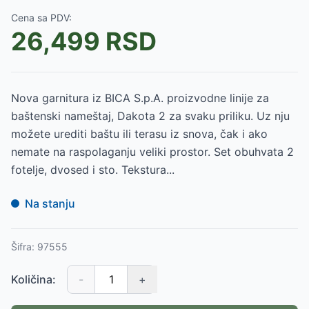
Cena sa PDV:
26,499
RSD
Nova garnitura iz BICA S.p.A. proizvodne linije za
baštenski nameštaj, Dakota 2 za svaku priliku. Uz nju
možete urediti baštu ili terasu iz snova, čak i ako
nemate na raspolaganju veliki prostor. Set obuhvata 2
fotelje, dvosed i sto. Tekstura...
Na stanju
Šifra:
97555
Količina:
-
+