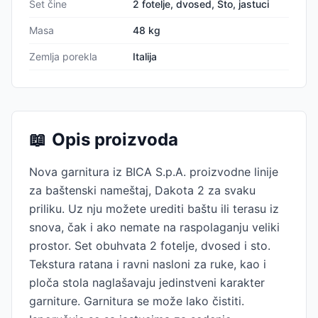
Set čine
2 fotelje, dvosed, Sto, jastuci
Masa
48 kg
Zemlja porekla
Italija
📖
Opis proizvoda
Nova garnitura iz BICA S.p.A. proizvodne linije
za baštenski nameštaj, Dakota 2 za svaku
priliku. Uz nju možete urediti baštu ili terasu iz
snova, čak i ako nemate na raspolaganju veliki
prostor. Set obuhvata 2 fotelje, dvosed i sto.
Tekstura ratana i ravni nasloni za ruke, kao i
ploča stola naglašavaju jedinstveni karakter
garniture. Garnitura se može lako čistiti.