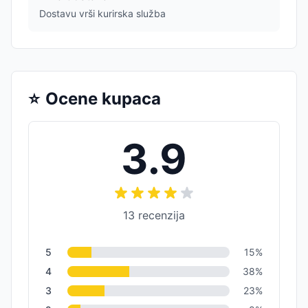
Dostavu vrši kurirska služba
⭐
Ocene kupaca
3.9
13
recenzija
5
15
%
4
38
%
3
23
%