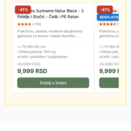
-
41
%
-
41
%
Garnitura Suriname Natur Black - 2
Garnitura Za Ter
Fotelje i Stočić - Čelik i PE Ratan
Fotelje i Stočić
BESPLATNA DOS
(
10
)
(
13
)
Praktična, udobna, moderno dizajnirana
Praktična, udobna,
garnitura za terasu i manja dvorišta.
garnitura za terasu 
Odlikuje je čvrsta konstrukcija, stabilnost i
Odlikuje je čvrsta k
dugotrajni, kvalitetni...
dugotrajni, kvalitetni
↔
72×80×83 cm
↔
72×80×83 cm
⚖
Masa paketa: 18.0 kg
⚖
Masa paketa: 16.
◈
čelik / polietilen / polipropilen
◈
čelik / polipropile
16,999
RSD
16,999
RSD
9,999
RSD
9,999
RSD
Dodaj u korpu
Doda