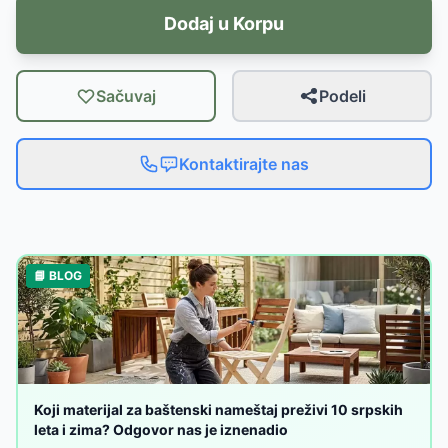
Dodaj u Korpu
Sačuvaj
Podeli
Kontaktirajte nas
📘 BLOG
Koji materijal za baštenski nameštaj preživi 10 srpskih
leta i zima? Odgovor nas je iznenadio