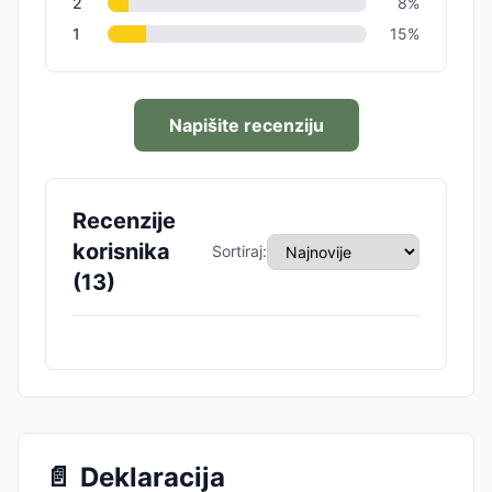
2
8
%
1
15
%
Napišite recenziju
Recenzije
korisnika
Sortiraj:
(
13
)
📄
Deklaracija