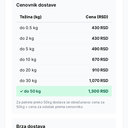
Cenovnik dostave
Težina (kg)
Cena (RSD)
do
0.5
kg
430
RSD
do
2
kg
430
RSD
do
5
kg
490
RSD
do
10
kg
670
RSD
do
20
kg
910
RSD
do
30
kg
1,070
RSD
✓
do
50
kg
1,300
RSD
Za pakete preko 50kg dostava se obračunava: cena za
50kg + cena za ostatak prema cenovniku
Brza dostava