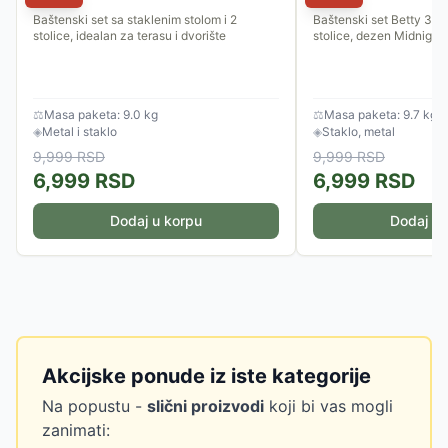
Baštenski set sa staklenim stolom i 2
Baštenski set Betty 3/1 -
stolice, idealan za terasu i dvorište
stolice, dezen Midnight 
⚖
Masa paketa: 9.0 kg
⚖
Masa paketa: 9.7 kg
◈
Metal i staklo
◈
Staklo, metal
9,999
RSD
9,999
RSD
6,999
RSD
6,999
RSD
Dodaj u korpu
Dodaj u 
Akcijske ponude iz iste kategorije
Na popustu -
slični proizvodi
koji bi vas mogli
zanimati: