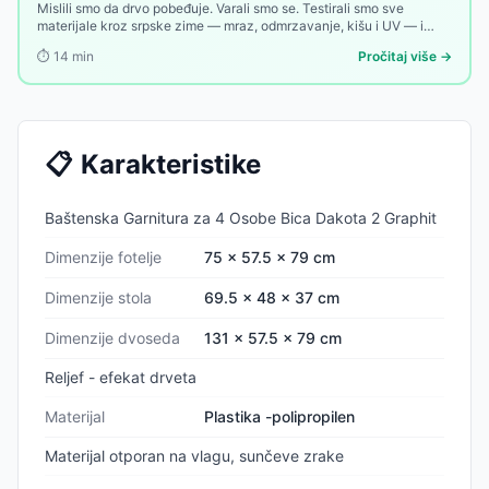
Mislili smo da drvo pobeđuje. Varali smo se. Testirali smo sve
materijale kroz srpske zime — mraz, odmrzavanje, kišu i UV — i
pobednik nas je iznenadio. Evo rang liste koja može promeniti vašu
⏱️
14
min
Pročitaj više →
sledeću kupovinu.
📋
Karakteristike
Baštenska Garnitura za 4 Osobe Bica Dakota 2 Graphit
Dimenzije fotelje
75 x 57.5 x 79 cm
Dimenzije stola
69.5 x 48 x 37 cm
Dimenzije dvoseda
131 x 57.5 x 79 cm
Reljef - efekat drveta
Materijal
Plastika -polipropilen
Materijal otporan na vlagu, sunčeve zrake