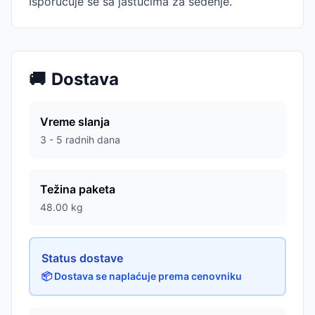
Isporučuje se sa jastucima za sedenje.
🚚
Dostava
Vreme slanja
3 - 5 radnih dana
Težina paketa
48.00
kg
Status dostave
📦 Dostava se naplaćuje prema cenovniku