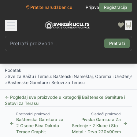
Pratite narudžbenicu
Prijava
Registracija
❤️
🛒
Pretraži
Početak
>
Sve za Baštu i Terasu: Baštenski Nameštaj, Oprema i Uređenje D
>
Baštenske Garniture i Setovi za Terasu
← Pogledaj sve proizvode u kategoriji
Baštenske Garniture i
Setovi za Terasu
Prethodni proizvod
Sledeći proizvod
Baštenska Garnitura za
Pivska Garnitura Za
←
→
2 Osobe Bica Dakota
Sedenje - 2 Klupe i Sto -
Terace Graphit
Metal - Drvo 220x90cm