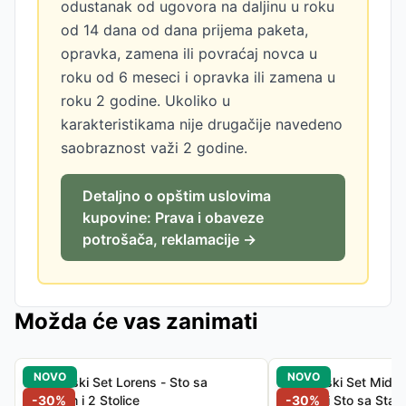
odustanak od ugovora na daljinu u roku
od 14 dana od dana prijema paketa,
opravka, zamena ili povraćaj novca u
roku od 6 meseci i opravka ili zamena u
roku 2 godine. Ukoliko u
karakteristikama nije drugačije navedeno
saobraznost važi 2 godine.
Detaljno o opštim uslovima
kupovine: Prava i obaveze
potrošača, reklamacije →
Možda će vas zanimati
NOVO
NOVO
Baštenski Set Lorens - Sto sa
Baštenski Set Midnig
Staklom i 2 Stolice
-
30
%
Stolice i Sto sa Stak
-
30
%