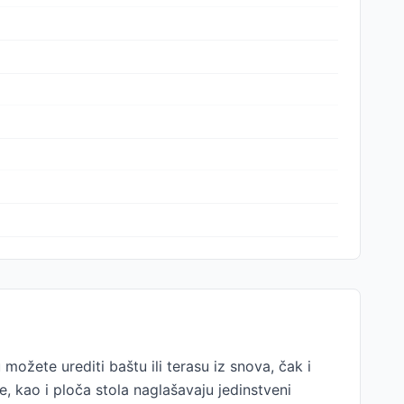
možete urediti baštu ili terasu iz snova, čak i
e, kao i ploča stola naglašavaju jedinstveni