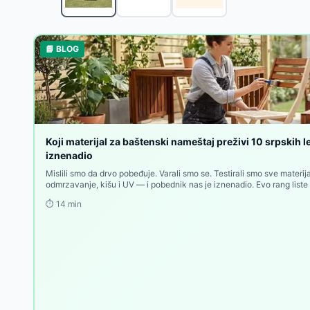
Gardlov Baštenski Set - Sto i Stolice sa Staklenom P
Gardlov Baštenski Set od Ratana - Dvosed, Dve Fotel
Gardlov Baštenski Set od Ratana - Klupa, Sto i Dve F
📘 BLOG
Baštenska garnitura za dve osobe Rabben
-
9909
R
Baštenski set za dve osobe Carolina
-
30830
RSD
Baštenski set od 4 dela – sto, dvosed i 2 stolice
-
29
Lounge garnitura ODDESUND 4,5 osobe, siva
-
1500
Bistro garnitura ABORG patlidžan
-
10460
RSD
Bistro garnitura ABORG zelena
-
10460
RSD
Koji materijal za baštenski nameštaj preživi 10 srpskih l
Bistro garnitura ABORG tamni pesak
iznenadio
-
10460
RSD
Mislili smo da drvo pobeđuje. Varali smo se. Testirali smo sve materi
odmrzavanje, kišu i UV — i pobednik nas je iznenadio. Evo rang list
sledeću kupovinu.
⏱️
14
min