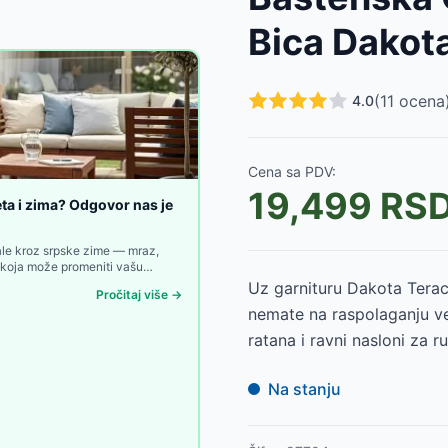
ločom, Crni
-
9450
RSD
Bica Dakot
je i Stočić, Bež
-
22000
RSD
otelje, Crna
-
20700
RSD
SD
(
11
ocena
4.0
999
RSD
03
RSD
Cena sa PDV:
19,499
RS
eta i zima? Odgovor nas je
jale kroz srpske zime — mraz,
e koja može promeniti vašu
Uz garnituru Dakota Terace
Pročitaj više →
nemate na raspolaganju vel
ratana i ravni nasloni za ru
Na stanju