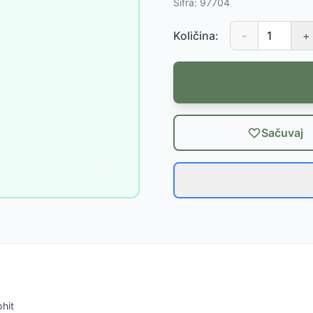
Šifra:
97704
Količina:
-
+
Sačuvaj
hit