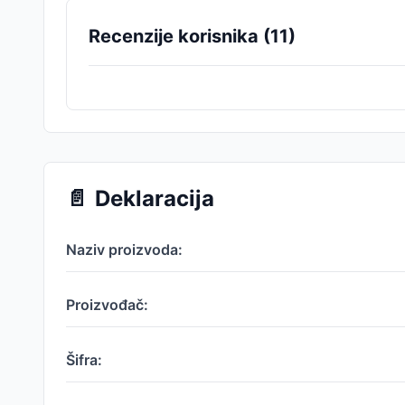
Recenzije korisnika (
11
)
📄
Deklaracija
Naziv proizvoda:
Proizvođač:
Šifra: