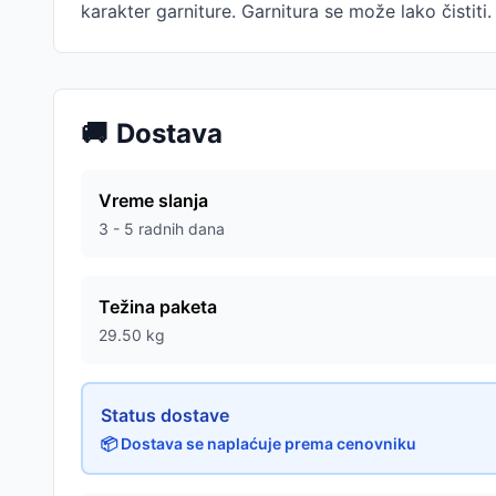
karakter garniture. Garnitura se može lako čistiti
🚚
Dostava
Vreme slanja
3 - 5 radnih dana
Težina paketa
29.50
kg
Status dostave
📦 Dostava se naplaćuje prema cenovniku