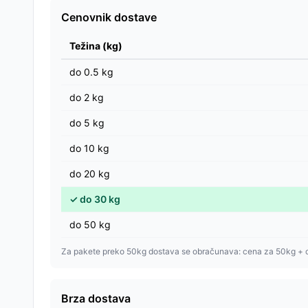
Cenovnik dostave
Težina (kg)
do
0.5
kg
do
2
kg
do
5
kg
do
10
kg
do
20
kg
✓
do
30
kg
do
50
kg
Za pakete preko 50kg dostava se obračunava: cena za 50kg + 
Brza dostava