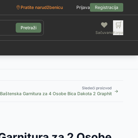
Pratite narudžbenicu
Prijava
Registracija
❤️
🛒
Pretraži
Sačuvano
Korpa
g
Sledeći proizvod
→
Baštenska Garnitura za 4 Osobe Bica Dakota 2 Graphit
Garnitura za 2 Osobe