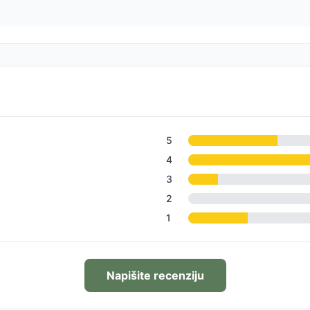
5
4
3
2
1
Napišite recenziju