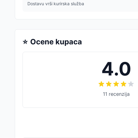
Dostavu vrši kurirska služba
⭐
Ocene kupaca
4.0
11
recenzija