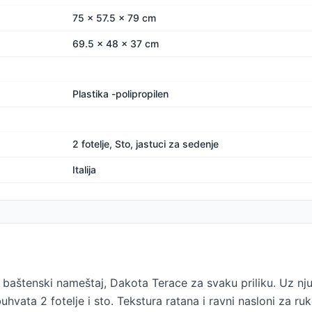
75 x 57.5 x 79 cm
69.5 x 48 x 37 cm
Plastika -polipropilen
2 fotelje, Sto, jastuci za sedenje
Italija
 baštenski nameštaj, Dakota Terace za svaku priliku. Uz nju 
hvata 2 fotelje i sto. Tekstura ratana i ravni nasloni za ruk