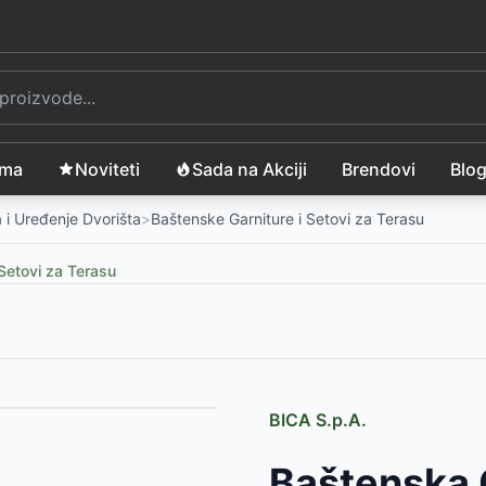
ama
Noviteti
Sada na Akciji
Brendovi
Blo
 i Uređenje Dvorišta
>
Baštenske Garniture i Setovi za Terasu
Setovi za Terasu
BICA S.p.A.
999
RSD
Baštenska 
taklom
-
6999
RSD