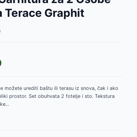
a Terace Graphit
)
D
 možete urediti baštu ili terasu iz snova, čak i ako
iki prostor. Set obuhvata 2 fotelje i sto. Tekstura
ke...