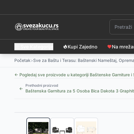
Sve Kategorije
Kupi Zajedno
Na mrež
Početak
>
Sve za Baštu i Terasu: Baštenski Nameštaj, Oprema
← Pogledaj sve proizvode u kategoriji
Baštenske Garniture i 
Prethodni proizvod
←
Baštenska Garnitura za 5 Osoba Bica Dakota 3 Graphit
Slični proizvodi
Baštenski Set Lorens - Sto sa Staklom i 2 Stolice
-
6
Baštenski Set Midnight Petal 2 - 2 Stolice i Sto sa S