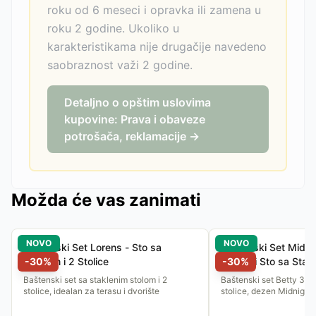
roku od 6 meseci i opravka ili zamena u
roku 2 godine. Ukoliko u
karakteristikama nije drugačije navedeno
saobraznost važi 2 godine.
Detaljno o opštim uslovima
kupovine: Prava i obaveze
potrošača, reklamacije →
Možda će vas zanimati
NOVO
NOVO
Baštenski Set Lorens - Sto sa
Baštenski Set Midnig
Staklom i 2 Stolice
-
30
%
Stolice i Sto sa Stak
-
30
%
Baštenski set sa staklenim stolom i 2
Baštenski set Betty 3/1 -
stolice, idealan za terasu i dvorište
stolice, dezen Midnight 