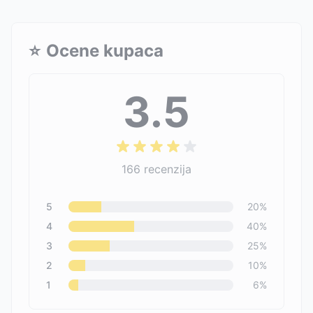
⭐
Ocene kupaca
3.5
166
recenzija
5
20
%
4
40
%
3
25
%
2
10
%
1
6
%