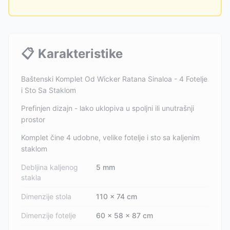
📋
Karakteristike
Baštenski Komplet Od Wicker Ratana Sinaloa - 4 Fotelje
i Sto Sa Staklom
Prefinjen dizajn - lako uklopiva u spoljni ili unutrašnji
prostor
Komplet čine 4 udobne, velike fotelje i sto sa kaljenim
staklom
Debljina kaljenog
5 mm
stakla
Dimenzije stola
110 x 74 cm
Dimenzije fotelje
60 x 58 x 87 cm