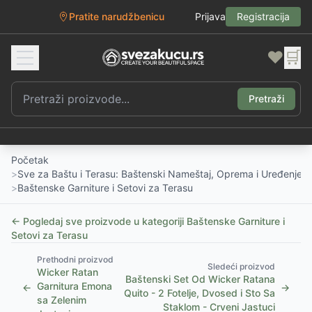
Pratite narudžbenicu
Prijava
Registracija
❤️
🛒
Pretraži
Početak
>
Sve za Baštu i Terasu: Baštenski Nameštaj, Oprema i Uređenje D
>
Baštenske Garniture i Setovi za Terasu
← Pogledaj sve proizvode u kategoriji
Baštenske Garniture i
Setovi za Terasu
Prethodni proizvod
Sledeći proizvod
Wicker Ratan
Baštenski Set Od Wicker Ratana
Garnitura Emona
←
→
Quito - 2 Fotelje, Dvosed i Sto Sa
sa Zelenim
Staklom - Crveni Jastuci