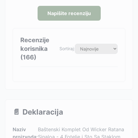
Napišite recenziju
Recenzije
korisnika
Sortiraj:
(
166
)
📄
Deklaracija
Naziv
Baštenski Komplet Od Wicker Ratana
proizvoda:
Sinaloa - 4 Fotelje i Sto Sa Staklom