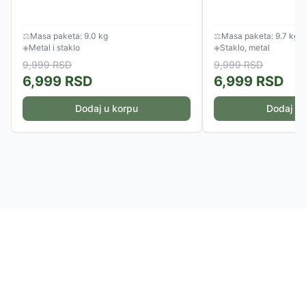
⚖
Masa paketa: 9.0 kg
⚖
Masa paketa: 9.7 kg
◈
Metal i staklo
◈
Staklo, metal
9,999
RSD
9,999
RSD
6,999
RSD
6,999
RSD
Dodaj u korpu
Dodaj u 