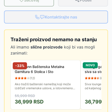
Sačuvaj
Podeli
Kontaktirajte nas
Traženi proizvod nemamo na stanju
Ali imamo
slične proizvode
koji bi vas mogli
zanimati:
NOVO
-
33
%
Fieldmann Baštenska Metalna
Lounge garnitur
Garnitura 6 Stolica i Sto
siva sa stolom
(
12
)
(
6
)
Ako tražiš baštenski nameštaj koji može
Siva lounge garnitu
izdržati vremenske uslove, a istovremeno
od kaljenog stakla, 
dobro izgleda, tvoja potraga je možda
55,999
RSD
završena. Garnitura nameštaja...
36,999
RSD
36,799
RS