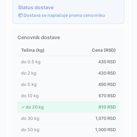
Status dostave
📦 Dostava se naplaćuje prema cenovniku
Cenovnik dostave
Težina (kg)
Cena (RSD)
do
0.5
kg
430
RSD
do
2
kg
430
RSD
do
5
kg
490
RSD
do
10
kg
670
RSD
✓
do
20
kg
910
RSD
do
30
kg
1,070
RSD
do
50
kg
1,300
RSD