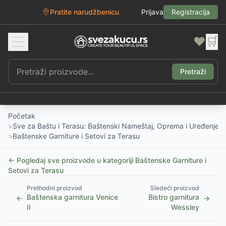
Pratite narudžbenicu
Prijava
Registracija
❤️
🛒
Pretraži
Početak
>
Sve za Baštu i Terasu: Baštenski Nameštaj, Oprema i Uređenje D
>
Baštenske Garniture i Setovi za Terasu
← Pogledaj sve proizvode u kategoriji
Baštenske Garniture i
Setovi za Terasu
Prethodni proizvod
Sledeći proizvod
Baštenska garnitura Venice
Bistro garnitura
←
→
II
Wessley