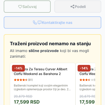
Sačuvaj
Podeli
Kontaktirajte nas
Traženi proizvod nemamo na stanju
Ali imamo
slične proizvode
koji bi vas mogli
zanimati:
-
14
%
-
14
%
Garnitura Za Terasu Curver Allibert
Garnitura Za Ter
Corfu Weekend as Barahona 2
Corfu Weekend 
(
81
)
(
91
)
Baštenski komplet koji svojim elegantnim
Baštenski komplet 
izgledom oplemenjuje prostor čiji je deo. 2
izgledom oplemenjuje
fotelje i sto napravljeni su od livene plastike
fotelje i sto napravl
20,679
RSD
20,679
RSD
koja je obložena...
koja je obložena...
17,599
RSD
17,599
RS