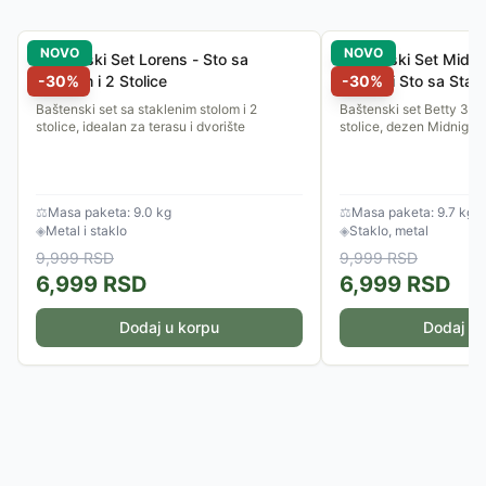
NOVO
NOVO
Baštenski Set Lorens - Sto sa
Baštenski Set Midnig
Staklom i 2 Stolice
-
30
%
Stolice i Sto sa Stak
-
30
%
Baštenski set sa staklenim stolom i 2
Baštenski set Betty 3/1 -
stolice, idealan za terasu i dvorište
stolice, dezen Midnight 
⚖
Masa paketa: 9.0 kg
⚖
Masa paketa: 9.7 kg
◈
Metal i staklo
◈
Staklo, metal
9,999
RSD
9,999
RSD
6,999
RSD
6,999
RSD
Dodaj u korpu
Dodaj u 