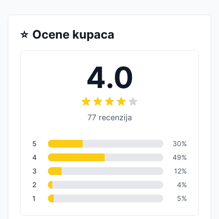
⭐
Ocene kupaca
4.0
77
recenzija
5
30
%
4
49
%
3
12
%
2
4
%
1
5
%