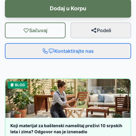
Dodaj u Korpu
Sačuvaj
Podeli
Kontaktirajte nas
📘 BLOG
Koji materijal za baštenski nameštaj preživi 10 srpskih
leta i zima? Odgovor nas je iznenadio