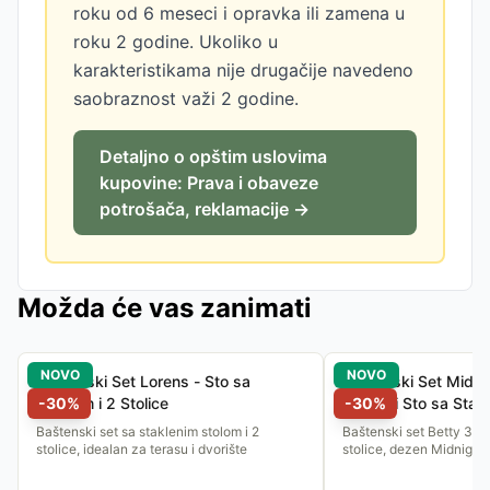
roku od 6 meseci i opravka ili zamena u
roku 2 godine. Ukoliko u
karakteristikama nije drugačije navedeno
saobraznost važi 2 godine.
Detaljno o opštim uslovima
kupovine: Prava i obaveze
potrošača, reklamacije →
Možda će vas zanimati
NOVO
NOVO
Baštenski Set Lorens - Sto sa
Baštenski Set Midnig
Staklom i 2 Stolice
-
30
%
Stolice i Sto sa Stak
-
30
%
Baštenski set sa staklenim stolom i 2
Baštenski set Betty 3/1 -
stolice, idealan za terasu i dvorište
stolice, dezen Midnight 