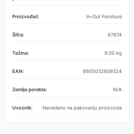
Proizvođač:
In-Out Furniture
Šifra:
67674
Težina:
9.00
kg
EAN:
8605032609324
Zemlja porekla:
N/A
Uvoznik:
Navedeno na pakovanju proizvoda