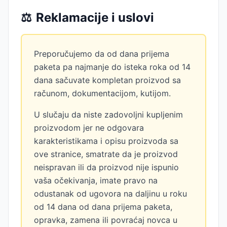
⚖️
Reklamacije i uslovi
Preporučujemo da od dana prijema
paketa pa najmanje do isteka roka od 14
dana sačuvate kompletan proizvod sa
računom, dokumentacijom, kutijom.
U slučaju da niste zadovoljni kupljenim
proizvodom jer ne odgovara
karakteristikama i opisu proizvoda sa
ove stranice, smatrate da je proizvod
neispravan ili da proizvod nije ispunio
vaša očekivanja, imate pravo na
odustanak od ugovora na daljinu u roku
od 14 dana od dana prijema paketa,
opravka, zamena ili povraćaj novca u