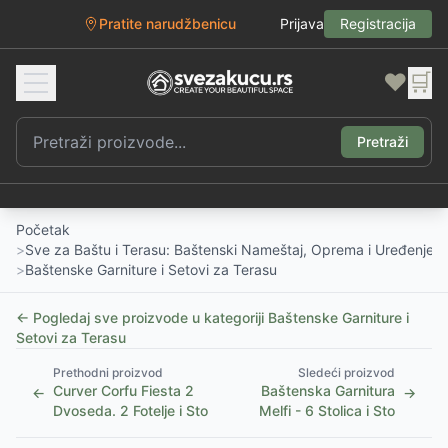
Pratite narudžbenicu
Prijava
Registracija
❤️
🛒
Pretraži
Početak
>
Sve za Baštu i Terasu: Baštenski Nameštaj, Oprema i Uređenje D
>
Baštenske Garniture i Setovi za Terasu
← Pogledaj sve proizvode u kategoriji
Baštenske Garniture i
Setovi za Terasu
Prethodni proizvod
Sledeći proizvod
Curver Corfu Fiesta 2
Baštenska Garnitura
←
→
Dvoseda. 2 Fotelje i Sto
Melfi - 6 Stolica i Sto