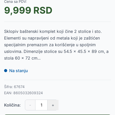
Cena sa PDV:
9,999
RSD
Sklopiv baštenski komplet koji čine 2 stolice i sto.
Elementi su napravljeni od metala koji je zaštićen
specijalnim premazom za korišćenje u spoljnim
uslovima. Dimenzije stolice su 54.5 x 45.5 x 89 cm, a
stola 60 x 72 cm...
Na stanju
Šifra:
67674
EAN:
8605032609324
Količina:
-
+