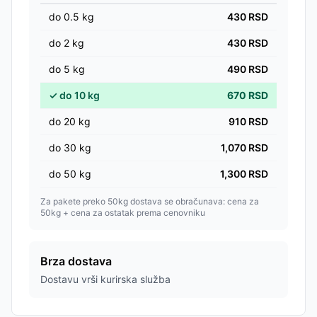
do
0.5
kg
430
RSD
do
2
kg
430
RSD
do
5
kg
490
RSD
✓
do
10
kg
670
RSD
do
20
kg
910
RSD
do
30
kg
1,070
RSD
do
50
kg
1,300
RSD
Za pakete preko 50kg dostava se obračunava: cena za
50kg + cena za ostatak prema cenovniku
Brza dostava
Dostavu vrši kurirska služba