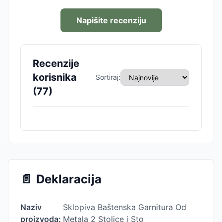
Napišite recenziju
Recenzije
korisnika
Sortiraj:
(
77
)
📄
Deklaracija
Naziv
Sklopiva Baštenska Garnitura Od
proizvoda:
Metala 2 Stolice i Sto