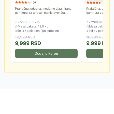
(
10
)
(
13
)
Praktična, udobna, moderno dizajnirana
Praktična, udobna,
garnitura za terasu i manja dvorišta.
garnitura za terasu 
Odlikuje je čvrsta konstrukcija, stabilnost i
Odlikuje je čvrsta k
dugotrajni, kvalitetni...
dugotrajni, kvalitetni
↔
72×80×83 cm
↔
72×80×83 cm
⚖
Masa paketa: 18.0 kg
⚖
Masa paketa: 16.
◈
čelik / polietilen / polipropilen
◈
čelik / polipropile
16,999
RSD
16,999
RSD
9,999
RSD
9,999
RSD
Dodaj u korpu
Doda