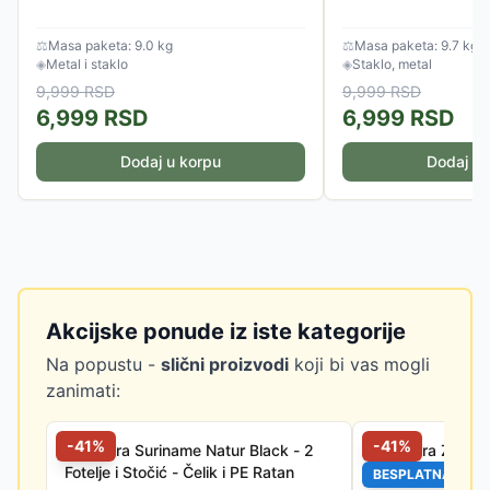
⚖
Masa paketa: 9.0 kg
⚖
Masa paketa: 9.7 kg
◈
Metal i staklo
◈
Staklo, metal
9,999
RSD
9,999
RSD
6,999
RSD
6,999
RSD
Dodaj u korpu
Dodaj u 
Akcijske ponude iz iste kategorije
Na popustu -
slični proizvodi
koji bi vas mogli
zanimati:
-
41
%
-
41
%
Garnitura Suriname Natur Black - 2
Garnitura Za Ter
Fotelje i Stočić - Čelik i PE Ratan
Fotelje i Stočić
BESPLATNA DOS