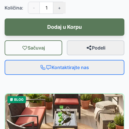
Količina:
-
+
Dodaj u Korpu
Sačuvaj
Podeli
Kontaktirajte nas
📘 BLOG