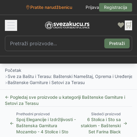
Pratite narudžbenicu
Prijava
Registracija
❤️
🛒
Pretraži
Početak
>
Sve za Baštu i Terasu: Baštenski Nameštaj, Oprema i Uređenje D
>
Baštenske Garniture i Setovi za Terasu
← Pogledaj sve proizvode u kategoriji
Baštenske Garniture i
Setovi za Terasu
Prethodni proizvod
Sledeći proizvod
Spoj Elegancije i Izdržljivosti -
6 Stolica i Sto sa
←
→
Baštenska Garnitura
staklom - Baštenski
Mozambo - 4 Stolice i Sto
Set Farina Black