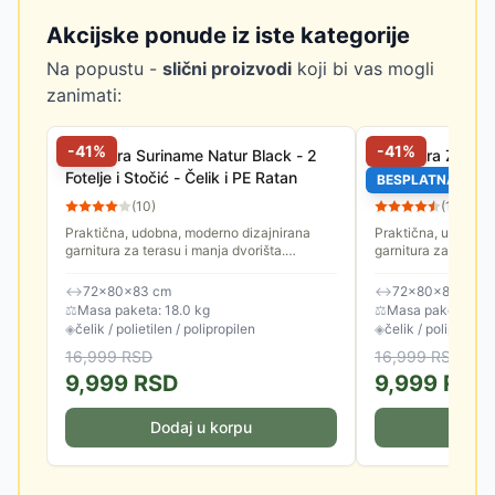
Akcijske ponude iz iste kategorije
Na popustu -
slični proizvodi
koji bi vas mogli
zanimati:
-
41
%
-
41
%
Garnitura Suriname Natur Black - 2
Garnitura Za Ter
Fotelje i Stočić - Čelik i PE Ratan
Fotelje i Stočić
BESPLATNA DOS
(
10
)
(
13
)
Praktična, udobna, moderno dizajnirana
Praktična, udobna,
garnitura za terasu i manja dvorišta.
garnitura za terasu 
Odlikuje je čvrsta konstrukcija, stabilnost i
Odlikuje je čvrsta k
dugotrajni, kvalitetni...
dugotrajni, kvalitetni
↔
72×80×83 cm
↔
72×80×83 cm
⚖
Masa paketa: 18.0 kg
⚖
Masa paketa: 16.
◈
čelik / polietilen / polipropilen
◈
čelik / polipropile
16,999
RSD
16,999
RSD
9,999
RSD
9,999
RSD
Dodaj u korpu
Doda