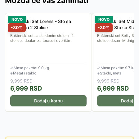
Možda će vas zanimati
NOVO
NOVO
Baštenski Set Lorens - Sto sa
Baštenski Set Midnig
Staklom i 2 Stolice
-
30
%
Stolice i Sto sa Stak
-
30
%
Baštenski set sa staklenim stolom i 2
Baštenski set Betty 3/1 -
stolice, idealan za terasu i dvorište
stolice, dezen Midnight 
⚖
Masa paketa: 9.0 kg
⚖
Masa paketa: 9.7 kg
◈
Metal i staklo
◈
Staklo, metal
9,999
RSD
9,999
RSD
6,999
RSD
6,999
RSD
Dodaj u korpu
Dodaj u 