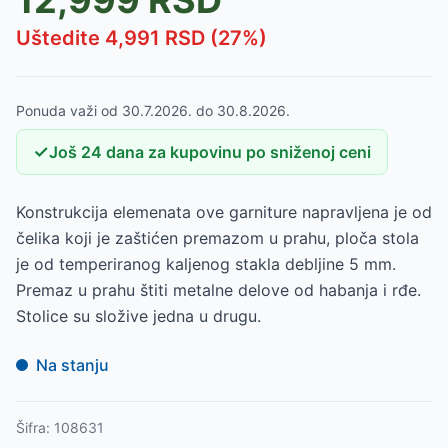
12,999
RSD
Uštedite
4,991
RSD (
27
%)
Ponuda važi od
30.7.2026.
do
30.8.2026.
✓
Još
24
dana
za kupovinu po sniženoj ceni
Konstrukcija elemenata ove garniture napravljena je od
čelika koji je zaštićen premazom u prahu, ploča stola
je od temperiranog kaljenog stakla debljine 5 mm.
Premaz u prahu štiti metalne delove od habanja i rđe.
Stolice su složive jedna u drugu.
Na stanju
Šifra:
108631