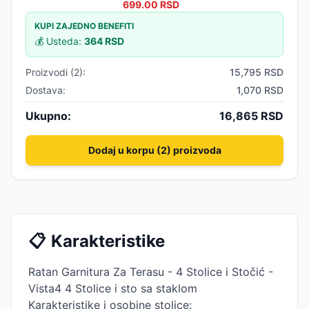
699.00
RSD
KUPI ZAJEDNO BENEFITI
💰 Usteda:
364
RSD
Proizvodi (
2
):
15,795
RSD
Dostava:
1,070 RSD
Ukupno:
16,865
RSD
Dodaj u korpu (2) proizvoda
📋
Karakteristike
Ratan Garnitura Za Terasu - 4 Stolice i Stočić -
Vista4 4 Stolice i sto sa staklom
Karakteristike i osobine stolice: