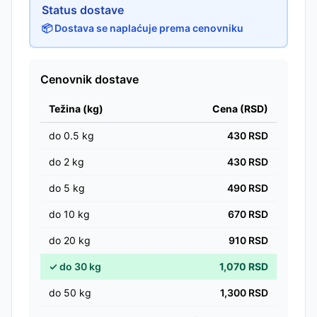
Status dostave
📦 Dostava se naplaćuje prema cenovniku
Cenovnik dostave
Težina (kg)
Cena (RSD)
do
0.5
kg
430
RSD
do
2
kg
430
RSD
do
5
kg
490
RSD
do
10
kg
670
RSD
do
20
kg
910
RSD
✓
do
30
kg
1,070
RSD
do
50
kg
1,300
RSD