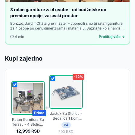
3 ratan garniture za 4 osobe – od budžetske do
premium opcije, za svaki prostor
Bonzzo, Jardin Châtaigne ili Ester – uporedili smo tri ratan garniture
za 4 osobe po ceni, dimenzijama i materijalu. Saznajte koja najviše
odgovara vašem prostoru i budžetu, od najpovoljnije do premium
⏱️
4
min
Pročitaj više →
opcije.
Kupi zajedno
-
12
%
+
Prime
Jastuk Za Stolicu -
Sedalica 1 kom.
Ratan Garnitura Za
50x50 cm
Terasu - 4 Stolice i
x
4
FLAMINGO-B
Stočić - Vista4
12,999
RSD
790
RSD