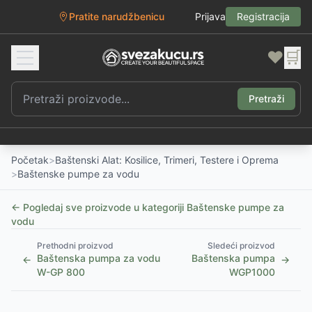
Pratite narudžbenicu
Prijava
Registracija
❤️
🛒
Pretraži
Početak
>
Baštenski Alat: Kosilice, Trimeri, Testere i Oprema
>
Baštenske pumpe za vodu
← Pogledaj sve proizvode u kategoriji
Baštenske pumpe za
vodu
Prethodni proizvod
Sledeći proizvod
Baštenska pumpa za vodu
Baštenska pumpa
←
→
W-GP 800
WGP1000
1
/
4