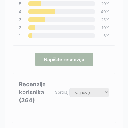
5
20
%
4
40
%
3
25
%
2
10
%
1
6
%
Napišite recenziju
Recenzije
korisnika
Sortiraj:
(
264
)