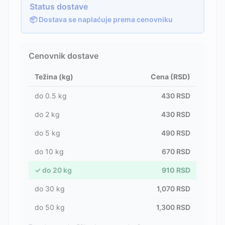
Status dostave
📦 Dostava se naplaćuje prema cenovniku
Cenovnik dostave
Težina (kg)
Cena (RSD)
do
0.5
kg
430
RSD
do
2
kg
430
RSD
do
5
kg
490
RSD
do
10
kg
670
RSD
✓
do
20
kg
910
RSD
do
30
kg
1,070
RSD
do
50
kg
1,300
RSD