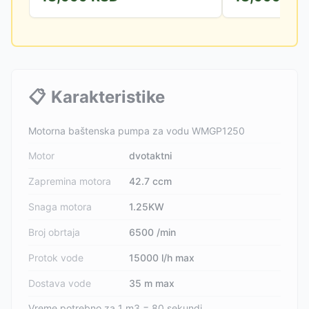
📋
Karakteristike
Motorna baštenska pumpa za vodu WMGP1250
Motor
dvotaktni
Zapremina motora
42.7 ccm
Snaga motora
1.25KW
Broj obrtaja
6500 /min
Protok vode
15000 l/h max
Dostava vode
35 m max
Vreme potrebno za 1 m3 = 80 sekundi