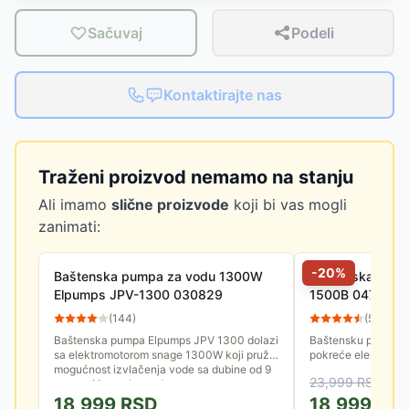
Sačuvaj
Podeli
Kontaktirajte nas
Traženi proizvod nemamo na stanju
Ali imamo
slične proizvode
koji bi vas mogli
zanimati:
-
20
%
Baštenska pumpa za vodu 1300W
Baštenska pump
Elpumps JPV-1300 030829
1500B 047118
(
144
)
(
59
)
Baštenska pumpa Elpumps JPV 1300 dolazi
Baštensku pumpu V
sa elektromotorom snage 1300W koji pruža
pokreće elektromo
mogućnost izvlačenja vode sa dubine od 9
dubina povlačenja j
23,999
RSD
metara i isporuku vode na...
48m, protok 6.3 m&#
18,999
RSD
18,999
RS