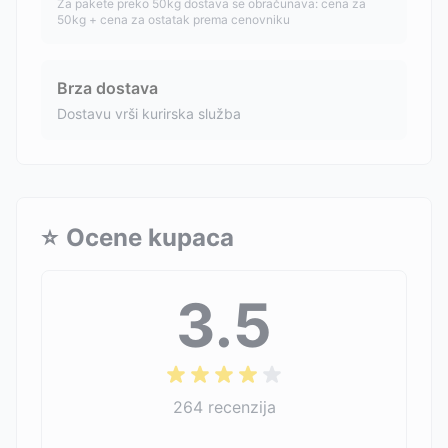
Za pakete preko 50kg dostava se obračunava: cena za
50kg + cena za ostatak prema cenovniku
Brza dostava
Dostavu vrši kurirska služba
⭐
Ocene kupaca
3.5
264
recenzija