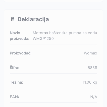
📄
Deklaracija
Naziv
Motorna baštenska pumpa za vodu
proizvoda:
WMGP1250
Proizvođač:
Womax
Šifra:
5858
Težina:
11.00
kg
EAN:
N/A