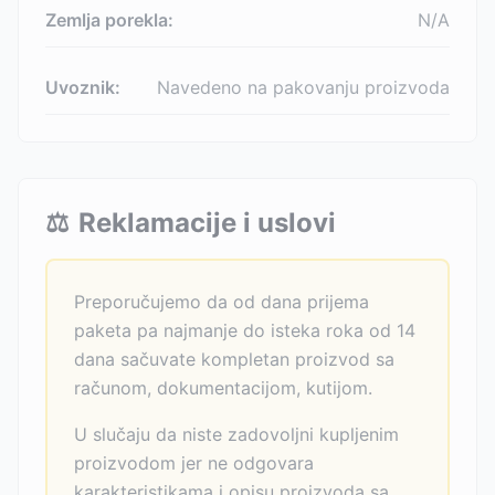
Zemlja porekla:
N/A
Uvoznik:
Navedeno na pakovanju proizvoda
⚖️
Reklamacije i uslovi
Preporučujemo da od dana prijema
paketa pa najmanje do isteka roka od 14
dana sačuvate kompletan proizvod sa
računom, dokumentacijom, kutijom.
U slučaju da niste zadovoljni kupljenim
proizvodom jer ne odgovara
karakteristikama i opisu proizvoda sa