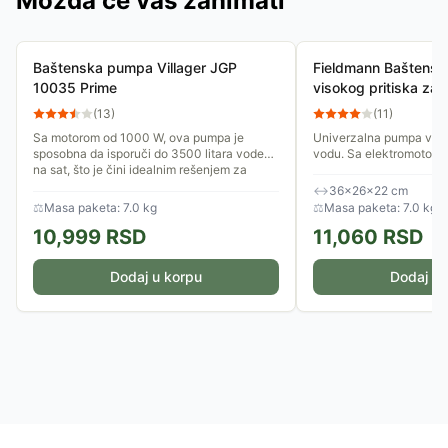
Možda će vas zanimati
Baštenska pumpa Villager JGP
Fieldmann Baštens
10035 Prime
visokog pritiska za
EC
(
13
)
(
11
)
Sa motorom od 1000 W, ova pumpa je
Univerzalna pumpa visok
sposobna da isporuči do 3500 litara vode
vodu. Sa elektromotor
na sat, što je čini idealnim rešenjem za
pumpa do 3200 litara vo
zalivanje većih bašta,...
Maksimalna dubina izvlač
↔
36×26×22 cm
⚖
Masa paketa: 7.0 kg
⚖
Masa paketa: 7.0 kg
10,999
RSD
11,060
RSD
Dodaj u korpu
Dodaj u 