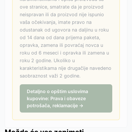
ove stranice, smatrate da je proizvod
neispravan ili da proizvod nije ispunio
vaša očekivanja, imate pravo na
odustanak od ugovora na daljinu u roku
od 14 dana od dana prijema paketa,
opravka, zamena ili povraćaj novca u
roku od 6 meseci i opravka ili zamena u
roku 2 godine. Ukoliko u
karakteristikama nije drugačije navedeno
saobraznost važi 2 godine.
Detaljno o opštim uslovima
kupovine: Prava i obaveze
potrošača, reklamacije →