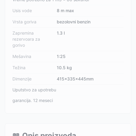
Usis vode
8 m max
Vrsta goriva
bezolovni benzin
Zapremina
1.3 l
rezervoara za
gorivo
Mešavina
1:25
Težina
10.5 kg
Dimenzije
415x335x445mm
Uputstvo za upotrebu
garancija. 12 meseci
📖
Opis proizvoda