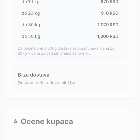
do
10
kg
670
RSD
do
20
kg
910
RSD
do
30
kg
1,070
RSD
do
50
kg
1,300
RSD
Za pakete preko 50kg dostava se obračunava: cena za
50kg + cena za ostatak prema cenovniku
Brza dostava
Dostavu vrši kurirska služba
⭐
Ocene kupaca