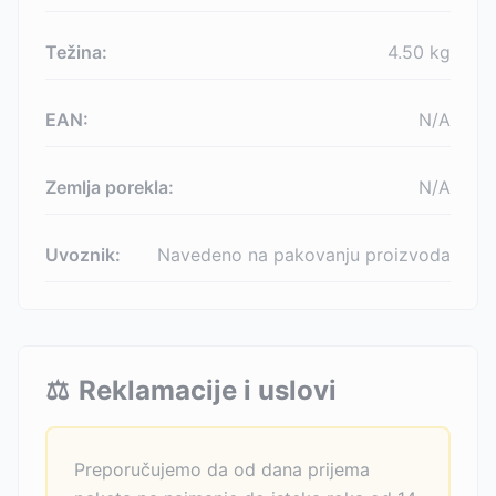
Težina:
4.50
kg
EAN:
N/A
Zemlja porekla:
N/A
Uvoznik:
Navedeno na pakovanju proizvoda
⚖️
Reklamacije i uslovi
Preporučujemo da od dana prijema