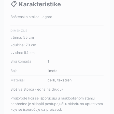
📋
Karakteristike
Baštenska stolica Lagard
DIMENZIJE
širina: 55 cm
•
dužina: 73 cm
•
visina: 94 cm
•
Broj komada
1
Boja
limeta
Materijal
čelik, tekstilen
Složiva stolica (jedna na drugu)
Proizvode koji se isporučuju u rasklopljenom stanju
nephodno je sklopiti postupajući u skladu sa uputstvom
koje se isporučuje uz proizvod.