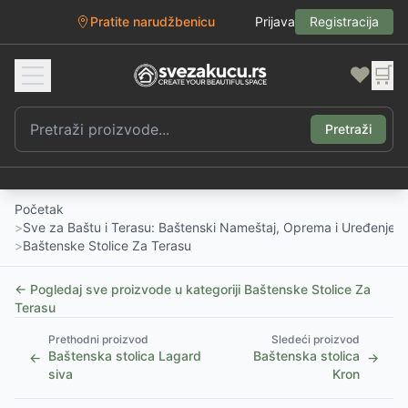
Pratite narudžbenicu
Prijava
Registracija
❤️
🛒
Pretraži
Početak
>
Sve za Baštu i Terasu: Baštenski Nameštaj, Oprema i Uređenje D
>
Baštenske Stolice Za Terasu
← Pogledaj sve proizvode u kategoriji
Baštenske Stolice Za
Terasu
Prethodni proizvod
Sledeći proizvod
Baštenska stolica Lagard
Baštenska stolica
←
→
siva
Kron