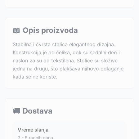
📖
Opis proizvoda
Stabilna i čvrsta stolica elegantnog dizajna.
Konstrukcija je od čelika, dok su sedalni deo i
naslon za su od tekstilena. Stolice su složive
jedna na drugu, što olakšava njihovo odlaganje
kada se ne koriste.
🚚
Dostava
Vreme slanja
3 - 5 radnih dana