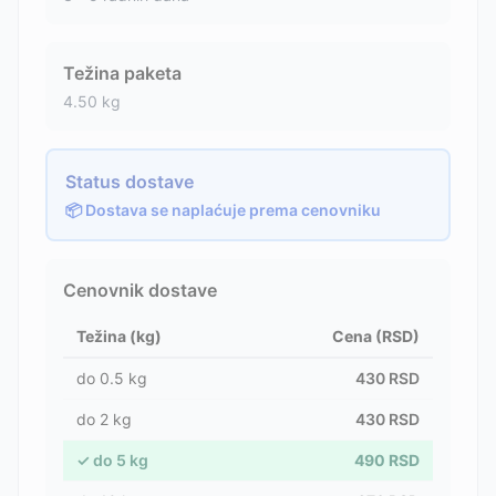
Težina paketa
4.50
kg
Status dostave
📦 Dostava se naplaćuje prema cenovniku
Cenovnik dostave
Težina (kg)
Cena (RSD)
do
0.5
kg
430
RSD
do
2
kg
430
RSD
✓
do
5
kg
490
RSD