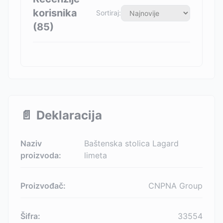
korisnika
Sortiraj:
(
85
)
📄
Deklaracija
Naziv
Baštenska stolica Lagard
proizvoda:
limeta
Proizvođač:
CNPNA Group
Šifra:
33554