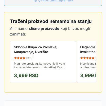
Kontaktirajte nas
Traženi proizvod nemamo na stanju
Ali imamo
slične proizvode
koji bi vas mogli
zanimati:
Sklopiva Klupa Za Proslave,
Elegantna bašte
Kampovanje, Dvorište
kvalitetne plasti
(
10
)
(
2
)
Planirate proslavu, kampovanje ili vam
Inspirisana remek-
treba dodatno mesto u dvorištu? Ova
arhitekture namešta
profesionalna sklopiva klupa nudi stabilnost
predstavlja savršen
3,999
RSD
3,999
RSD
fiksiranog nameštaja uz...
fluidno isprepletenih 