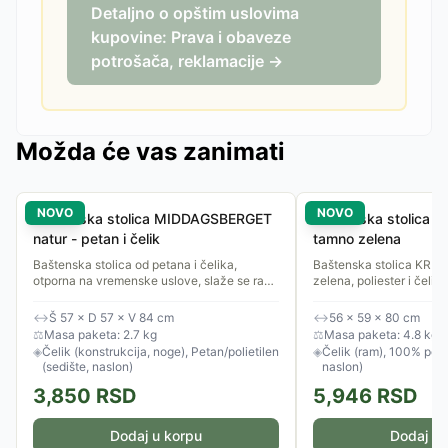
Detaljno o opštim uslovima
kupovine: Prava i obaveze
potrošača, reklamacije →
Možda će vas zanimati
NOVO
NOVO
Baštenska stolica MIDDAGSBERGET
Baštenska stolica 
natur - petan i čelik
tamno zelena
Baštenska stolica od petana i čelika,
Baštenska stolica KRI
otporna na vremenske uslove, slaže se radi
zelena, poliester i čelik,
uštede prostora.
↔
Š 57 × D 57 × V 84 cm
↔
56 × 59 × 80 cm
⚖
Masa paketa: 2.7 kg
⚖
Masa paketa: 4.8 kg
◈
Čelik (konstrukcija, noge), Petan/polietilen
◈
Čelik (ram), 100% polie
(sedište, naslon)
naslon)
3,850
RSD
5,946
RSD
Dodaj u korpu
Dodaj u 