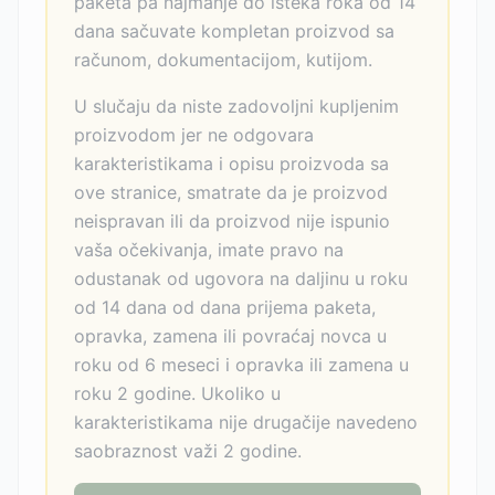
paketa pa najmanje do isteka roka od 14
dana sačuvate kompletan proizvod sa
računom, dokumentacijom, kutijom.
U slučaju da niste zadovoljni kupljenim
proizvodom jer ne odgovara
karakteristikama i opisu proizvoda sa
ove stranice, smatrate da je proizvod
neispravan ili da proizvod nije ispunio
vaša očekivanja, imate pravo na
odustanak od ugovora na daljinu u roku
od 14 dana od dana prijema paketa,
opravka, zamena ili povraćaj novca u
roku od 6 meseci i opravka ili zamena u
roku 2 godine. Ukoliko u
karakteristikama nije drugačije navedeno
saobraznost važi 2 godine.