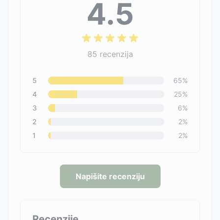
4.5
85
recenzija
5
65
%
4
25
%
3
6
%
2
2
%
1
2
%
Napišite recenziju
Recenzije