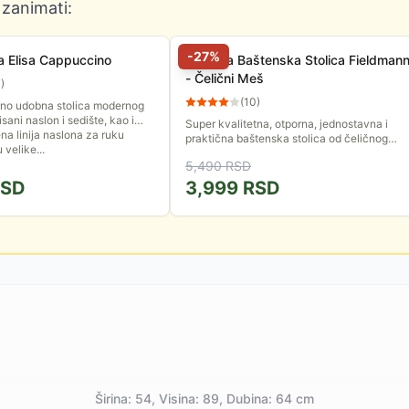
 zanimati:
-
27
%
ca Elisa Cappuccino
Metalna Baštenska Stolica Fieldman
- Čelični Meš
3
)
(
10
)
etno udobna stolica modernog
isani naslon i sedište, kao i
Super kvalitetna, otporna, jednostavna i
na linija naslona za ruku
praktična baštenska stolica od čeličnog
velike...
meša. Dimenzije stolice su 56 × 69 × 93 cm,
5,490
RSD
više stolica moguće je...
SD
3,999
RSD
Širina: 54, Visina: 89, Dubina: 64 cm