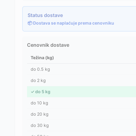
Status dostave
📦 Dostava se naplaćuje prema cenovniku
Cenovnik dostave
Težina (kg)
do
0.5
kg
do
2
kg
✓
do
5
kg
do
10
kg
do
20
kg
do
30
kg