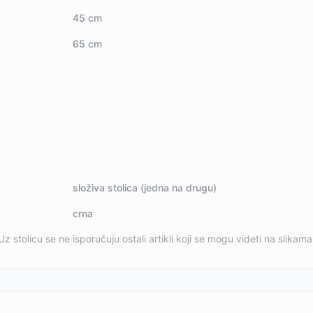
45 cm
65 cm
složiva stolica (jedna na drugu)
crna
Uz stolicu se ne isporučuju ostali artikli koji se mogu videti na slikama