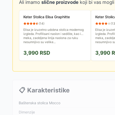
Ali imamo
slične proizvode
koji bi vas mogli
Keter Stolica Elisa Graphitte
Keter Stoli
(
14
)
(
1
Elisa je izuzetno udobna stolica modernog
Elisa je izuz
izgleda. Profilisani naslon i sedište, kao i
izgleda. Profil
meka, zaobljena linija naslona za ruku
meka, zaoblje
nesumnjivo su velike...
nesumnjivo su 
3,990
RSD
3,990
R
📋
Karakteristike
Baštenska stolica Mocco
Dimenzije