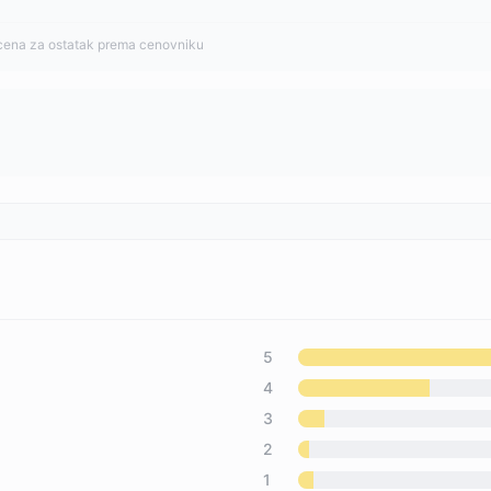
cena za ostatak prema cenovniku
5
4
3
2
1