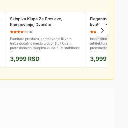
n
Sklopiva Klupa Za Proslave,
Elegantna baštenska
Kampovanje, Dvorište
kvalitetne plastike B
(
10
)
(
2
)
Planirate proslavu, kampovanje ili vam
Inspirisana remek-deli
treba dodatno mesto u dvorištu? Ova
arhitekture nameštaja, 
profesionalna sklopiva klupa nudi stabilnost
predstavlja savršen spoj
fiksiranog nameštaja uz...
fluidno isprepletenih lini
3,999
RSD
3,999
RSD