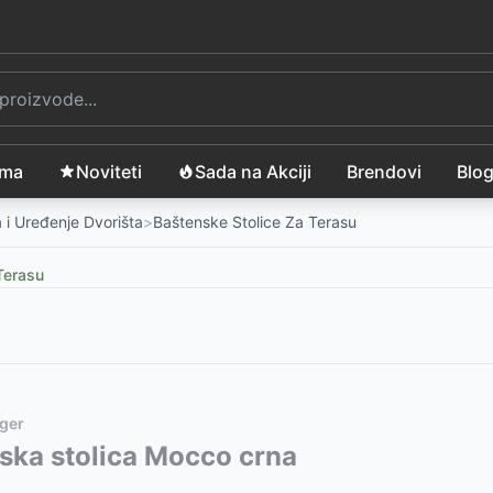
ama
Noviteti
Sada na Akciji
Brendovi
Blo
 i Uređenje Dvorišta
>
Baštenske Stolice Za Terasu
Terasu
ger
lik
vode:
ska stolica Mocco crna
-
3850
RSD
46
RSD