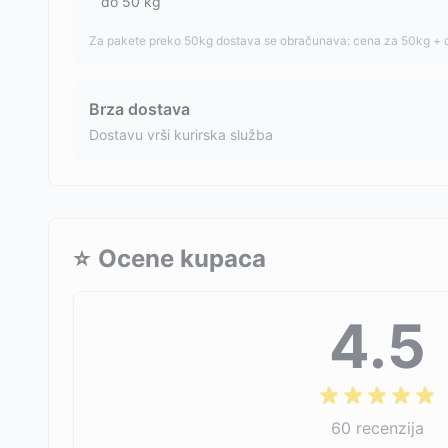
do
50
kg
Za pakete preko 50kg dostava se obračunava: cena za 50kg + 
Brza dostava
Dostavu vrši kurirska služba
⭐
Ocene kupaca
4.5
60
recenzija