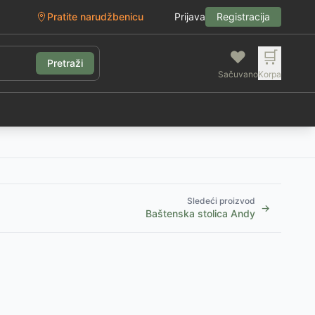
Pratite narudžbenicu
Prijava
Registracija
❤️
🛒
Pretraži
Sačuvano
Korpa
g
Sledeći proizvod
→
Baštenska stolica Andy