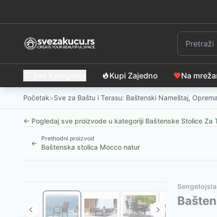
Sve Kategorije
Kupi Zajedno
Na mrež
Početak
>
Sve za Baštu i Terasu: Baštenski Nameštaj, Oprema
← Pogledaj sve proizvode u kategoriji
Baštenske Stolice Za 
Prethodni proizvod
←
Baštenska stolica Mocco natur
Slični proizvodi
Alternative za rasprodati proizvod
Sengetojsla
Baštenska stolica MIDDAGSBERGET natur - petan i če
Ovaj proizvod nije dostupan, pogledajte slične proiz
Bašten
Baštenska stolica KRISTIANSTAD tamno zelena
Keter Stolica Elisa Graphitte
-
3990
RSD
-
59