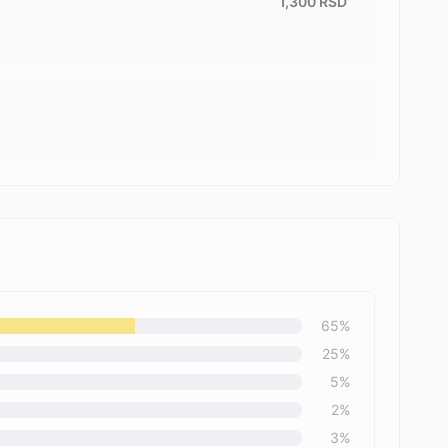
1,300
RSD
65
%
25
%
5
%
2
%
3
%