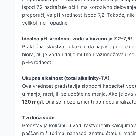
ispod 7,2 nadražuje oči i ima korozivno delovanje.
preporučljiva pH vrednost ispod 7,2. Takođe, nije
velikoj meri opadne.
Idealna pH-vrednost vode u bazenu je 7,2-7,6!
Praktična iskustva pokazuju da najviše problema
hlora, ali je voda i dalje mutna i razmnožavaju s
pH-vrednost.
Ukupna alkalnost (total alkalinity-TA)
Ova vrednost predstavlja slobodni kapacitet vode
u manjoj meri, ili se uopšte ne menja. Ako je ova 
120 mg/l.
Ona se može izmeriti pomoću analizato
Tvrdoća vode
Predstavlja količinu u vodi rastvorenih kalcijum
peščanim filterima, nanoseći znatnu štetu u maši