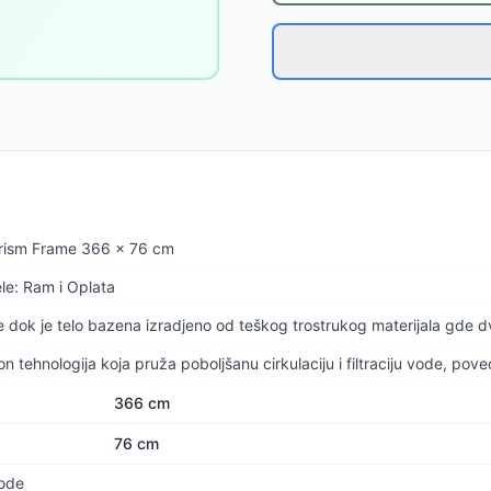
Prism Frame 366 x 76 cm
le: Ram i Oplata
e dok je telo bazena izradjeno od teškog trostrukog materijala gde d
tehnologija koja pruža poboljšanu cirkulaciju i filtraciju vode, poveć
366 cm
76 cm
vode