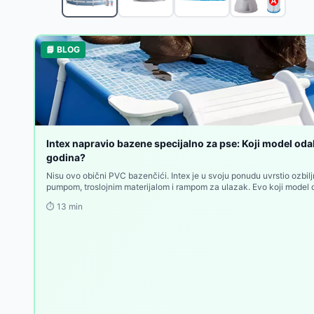
Pure Spa Greywood Deluxe okrugli jacuzzi za 4 oso
Intex Prism Frame Pravougaoni bazen sa pumpom 
Bestway Fast Set Okrugli bazen sa prstenom na na
📘 BLOG
Bestway APX365™ Bazen sa peščanom pumpom i me
Bestway Bazen sa pumpom i merdevinama Steel P
Intex Sklopivi bazen za kućne ljubimce 152x30cm 
Intex Bazen za kućne ljubimce sa filter-pumpom i 
Intex Četvorougaoni bazen za kućne ljubimce sa fi
Intex Greywood Deluxe Jacuzzi za 4 osobe sa grej
Intex napravio bazene specijalno za pse: Koji model odab
Intex PureSpa Bubble Massage Jacuzzi za 4 osobe
godina?
Nisu ovo obični PVC bazenčići. Intex je u svoju ponudu uvrstio ozbil
pumpom, troslojnim materijalom i rampom za ulazak. Evo koji model
⏱️
13
min