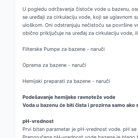
U pogledu održavanja čistoće vode u bazenu, osno
se uređaji za cirkulaciju vode, koji se uglavnom 
uloškom. Oni odstranjuju nečistoću sa površine vo
obično priključuje na uređaj za cirkulaciju vode, i
Filterske Pumpe za bazene - naruči
Oprema za bazene - naruči
Hemijski preparati za bazene - naruči
Podešavanje hemijske ravnoteže vode
Voda u bazenu će biti čista i prozirna samo ako 
pH-vrednost
Prvi bitan parametar je pH-vrednost vode. pH se m
Preporučena pH-vrednost vode bazena je blago b