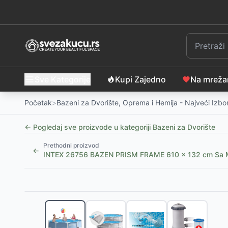
Sve Kategorije
Kupi Zajedno
Na mrež
Početak
>
Bazeni za Dvorište, Oprema i Hemija - Najveći Izbo
← Pogledaj sve proizvode u kategoriji
Bazeni za Dvorište
Prethodni proizvod
←
INTEX 26756 BAZEN PRISM FRAME 610 x 132 cm Sa M
Slični proizvodi
-
11
%
Purlov Sklopivi Bazen za Pse 160x30cm
-
4990
RSD
SPA naslon za glavu - 24cm x 19cm x 6cm
-
605
RS