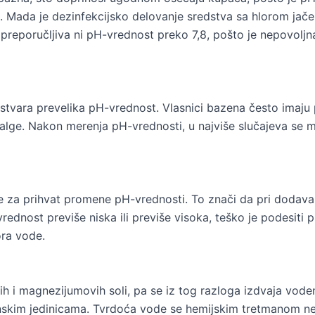
 Mada je dezinfekcijsko delovanje sredstva sa hlorom jače u
 preporučljiva ni pH-vrednost preko 7,8, pošto je nepovoljna
 stvara prevelika pH-vrednost. Vlasnici bazena često imaju
e alge. Nakon merenja pH-vrednosti, u najviše slučajeva se 
 za prihvat promene pH-vrednosti. To znači da pri dodavan
vrednost previše niska ili previše visoka, teško je podesiti
ra vode.
ovih i magnezijumovih soli, pa se iz tog razloga izdvaja v
nskim jedinicama. Tvrdoća vode se hemijskim tretmanom ne m