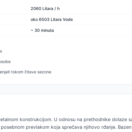
2060 Litara / h
oko 6503 Litara Vode
~ 30 minuta
om
 osobe
enjati tokom čitave sezone
 metalnom konstrukcijom. U odnosu na prethodnike dolaze 
i su posebnom prevlakom koja sprečava njihovo rđanje. Baz