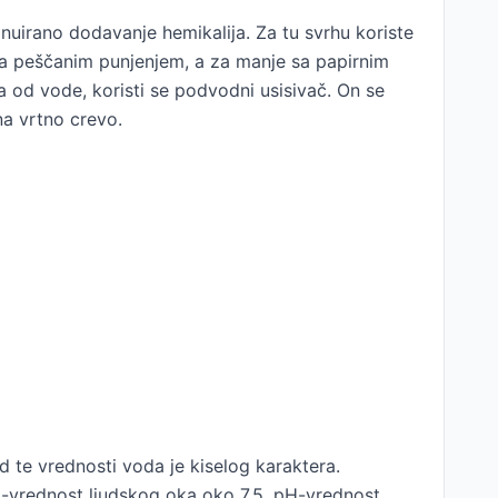
uirano dodavanje hemikalija. Za tu svrhu koriste
i sa peščanim punjenjem, a za manje sa papirnim
a od vode, koristi se podvodni usisivač. On se
 na vrtno crevo.
d te vrednosti voda je kiselog karaktera.
-vrednost ljudskog oka oko 7,5. pH-vrednost