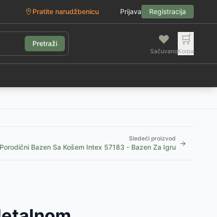
Pratite narudžbenicu
Prijava
Registracija
❤️
🛒
Pretraži
Sačuvano
Korpa
g
Sledeći proizvod
→
Porodični Bazen Sa Košem Intex 57183 - Bazen Za Igru
Metalnom