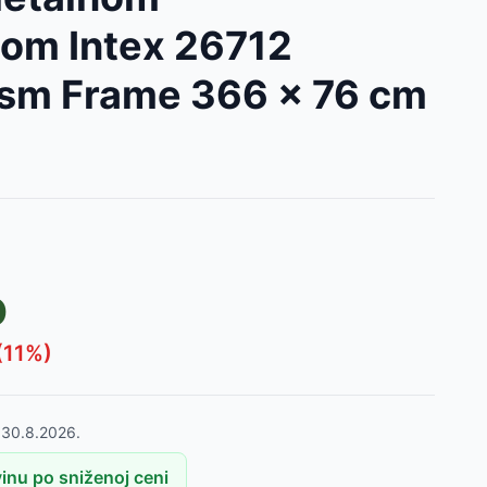
jom Intex 26712
ism Frame 366 x 76 cm
D
D
(
11
%)
o
30.8.2026.
inu po sniženoj ceni