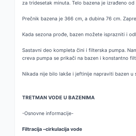
za tridesetak minuta. Telo bazena je izrađeno od 
Prečnik bazena je 366 cm, a dubina 76 cm. Zaprem
Kada sezona prođe, bazen možete isprazniti i odlo
Sastavni deo kompleta čini i filterska pumpa. 
creva pumpa se prikači na bazen i konstantno filt
Nikada nije bilo lakše i jeftinije napraviti bazen
TRETMAN VODE U BAZENIMA
-Osnovne informacije-
Filtracija –cirkulacija vode