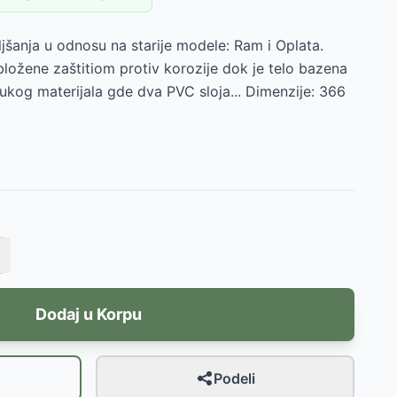
jšanja u odnosu na starije modele: Ram i Oplata.
ložene zaštitiom protiv korozije dok je telo bazena
ukog materijala gde dva PVC sloja... Dimenzije: 366
Dodaj u Korpu
Podeli