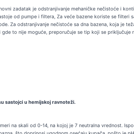
vni zadatak je odstranjivanje mehaničke nečistoće i kontin
sastoje od pumpe i filtera, Za veće bazene koriste se filter
de. Za odstranjivanje nečistoće sa dna bazena, koja je tež
li gde to nije moguće, preporučuje se tip koji se priključuje
su sastojci u hemijskoj ravnoteži.
eri na skali od 0-14, na kojoj je 7 neutralna vrednost. Ispo
azna, što doprinosi ugodnom osećaju kupača, pošto je pH