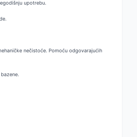
šegodišnju upotrebu.
de.
 mehaničke nečistoće. Pomoću odgovarajućih
m bazene.