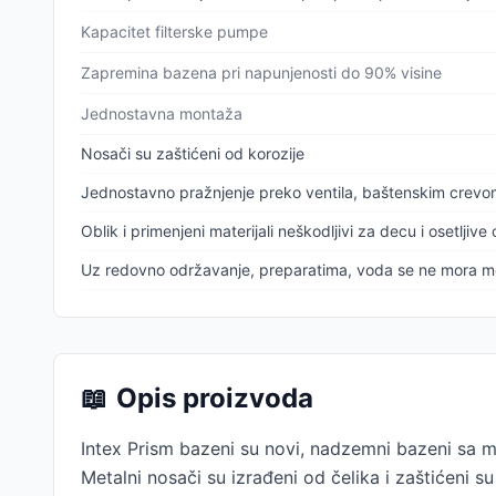
Kapacitet filterske pumpe
Zapremina bazena pri napunjenosti do 90% visine
Jednostavna montaža
Nosači su zaštićeni od korozije
Jednostavno pražnjenje preko ventila, baštenskim crev
Oblik i primenjeni materijali neškodljivi za decu i osetljive
Uz redovno održavanje, preparatima, voda se ne mora m
📖
Opis proizvoda
Intex Prism bazeni su novi, nadzemni bazeni sa
Metalni nosači su izrađeni od čelika i zaštićen