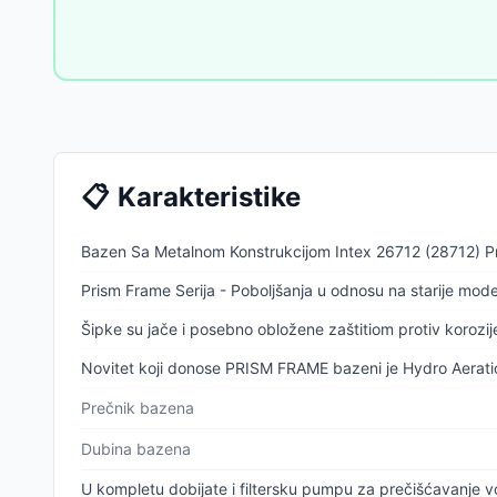
📋
Karakteristike
Bazen Sa Metalnom Konstrukcijom Intex 26712 (28712) 
Prism Frame Serija - Poboljšanja u odnosu na starije mode
Šipke su jače i posebno obložene zaštitiom protiv korozij
Novitet koji donose PRISM FRAME bazeni je Hydro Aeration 
Prečnik bazena
Dubina bazena
U kompletu dobijate i filtersku pumpu za prečišćavanje 