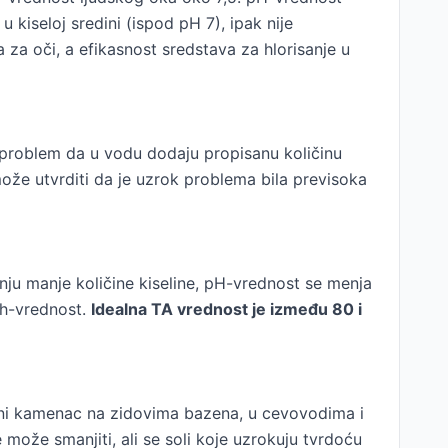
 kiseloj sredini (ispod pH 7), ipak nije
 za oči, a efikasnost sredstava za hlorisanje u
 problem da u vodu dodaju propisanu količinu
može utvrditi da je uzrok problema bila previsoka
ju manje količine kiseline, pH-vrednost se menja
 ph-vrednost.
Idealna TA vrednost je između 80 i
odeni kamenac na zidovima bazena, u cevovodima i
ože smanjiti, ali se soli koje uzrokuju tvrdoću