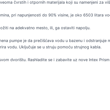
veoma čvrstih i otpornih materijala koji su namenjeni za vi
ina, pri napunjenosti do 90% visine, je oko 6503 litara vo
žiti na adekvatno mesto, ili, ga ostaviti napolju.
Namena pumpe je da prečišćava vodu u bazenu i odstranjuje
rira vodu. Uključuje se u struju pomoću strujnog kabla.
 u svom dvorištu. Rashladite se i zabavite uz nove Intex Pris