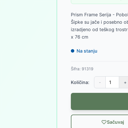
Prism Frame Serija - Pobol
Šipke su jače i posebno ob
izradjeno od teškog trostr
x 76 cm
Na stanju
Šifra:
91319
Količina:
-
+
Sačuvaj