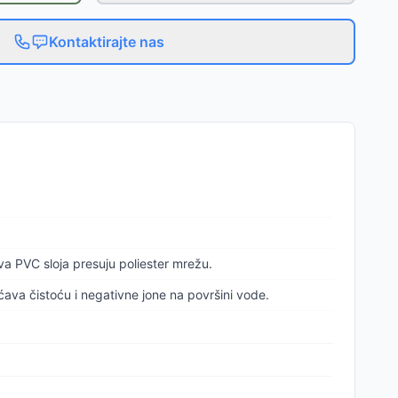
Kontaktirajte nas
va PVC sloja presuju poliester mrežu.
ava čistoću i negativne jone na površini vode.