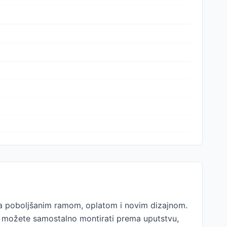
sa poboljšanim ramom, oplatom i novim dizajnom.
en možete samostalno montirati prema uputstvu,