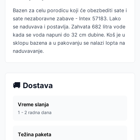
Bazen za celu porodicu koji će obezbediti sate i
sate nezaboravne zabave - Intex 57183. Lako
se naduvava i postavlja. Zahvata 682 litra vode
kada se voda napuni do 32 cm dubine. Koš je u
sklopu bazena a u pakovanju se nalazi lopta na
naduvavanje.
🚚
Dostava
Vreme slanja
1 - 2 radna dana
Težina paketa