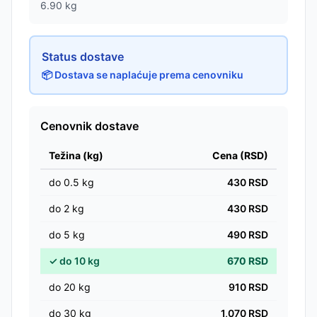
6.90
kg
Status dostave
📦 Dostava se naplaćuje prema cenovniku
Cenovnik dostave
Težina (kg)
Cena (RSD)
do
0.5
kg
430
RSD
do
2
kg
430
RSD
do
5
kg
490
RSD
✓
do
10
kg
670
RSD
do
20
kg
910
RSD
do
30
kg
1,070
RSD