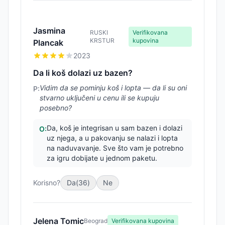
Jasmina
RUSKI
Verifikovana
KRSTUR
kupovina
Plancak
2023
Da li koš dolazi uz bazen?
Vidim da se pominju koš i lopta — da li su oni
P:
stvarno uključeni u cenu ili se kupuju
posebno?
Da, koš je integrisan u sam bazen i dolazi
O:
uz njega, a u pakovanju se nalazi i lopta
na naduvavanje. Sve što vam je potrebno
za igru dobijate u jednom paketu.
Korisno?
Da
(
36
)
Ne
Jelena Tomic
Beograd
Verifikovana kupovina