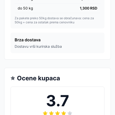
do
50
kg
1,300
RSD
Za pakete preko 50kg dostava se obračunava: cena za
50kg + cena za ostatak prema cenovniku
Brza dostava
Dostavu vrši kurirska služba
⭐
Ocene kupaca
3.7