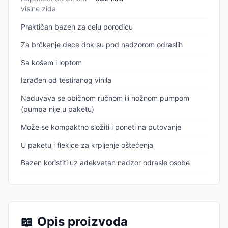
visine zida
Praktičan bazen za celu porodicu
Za brčkanje dece dok su pod nadzorom odraslih
Sa košem i loptom
Izrađen od testiranog vinila
Naduvava se običnom ručnom ili nožnom pumpom
(pumpa nije u paketu)
Može se kompaktno složiti i poneti na putovanje
U paketu i flekice za krpljenje oštećenja
Bazen koristiti uz adekvatan nadzor odrasle osobe
📖
Opis proizvoda