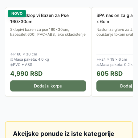
NOVO
Purlov Sklopivi Bazen za Pse
SPA naslon za glav
160x30cm
x 6cm
Sklopivi bazen za pse 160x30cm,
Naslon za glavu za Jac
kapacitet 600l, PVC+ABS, lako skladištenje
opuštanje tokom svakog
↔
160 × 30 cm
⚖
Masa paketa: 4.0 kg
↔
24 × 19 × 6 cm
◈
PVC + ABS
⚖
Masa paketa: 0.2 kg
4,990
RSD
605
RSD
Dodaj u korpu
Dodaj u 
Akcijske ponude iz iste kategorije