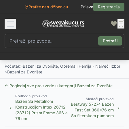
Pratite narudžbenicu
Prijava
Registracija
❤️
🛒
Pretraži
Početak
>
Bazeni za Dvorište, Oprema i Hemija - Najveći Izbor
>
Bazeni za Dvorište
← Pogledaj sve proizvode u kategoriji
Bazeni za Dvorište
Prethodni proizvod
Sledeći proizvod
Bazen Sa Metalnom
Bestway 57274 Bazen
Konstrukcijom Intex 26712
←
→
Fast Set 366x76 cm
(28712) Prism Frame 366 x
Sa filterskom pumpom
76 cm