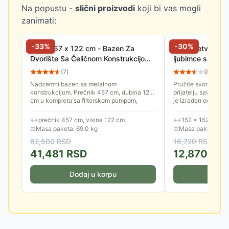
Na popustu -
slični proizvodi
koji bi vas mogli
zanimati:
-
33
%
-
30
%
Intex 457 x 122 cm - Bazen Za
Intex Četvoroug
Dvorište Sa Čeličnom Konstrukcijom
ljubimce sa filt
54946
1.52 x 0.3m 48
(
7
)
(
8
)
Nadzemni bazen sa metalnom
Pružite svom vern
konstrukcijom. Prečnik 457 cm, dubina 122
prijatelju savršeno
cm u kompletu sa filterskom pumpom,
je izrađen od unika
merdevinama, podlogom, pokrivkom i setom
materijala i dolazi 
za...
↔
prečnik 457 cm, visina 122 cm
↔
152 × 152 × 30 
⚖
Masa paketa: 69.0 kg
⚖
Masa paketa: 15.
62,500
RSD
16,720
RSD
41,481
RSD
12,870
RS
Dodaj u korpu
Doda