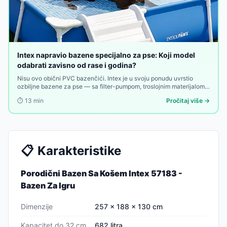
Intex napravio bazene specijalno za pse: Koji model
odabrati zavisno od rase i godina?
Nisu ovo obični PVC bazenčići. Intex je u svoju ponudu uvrstio
ozbiljne bazene za pse — sa filter-pumpom, troslojnim materijalom i
rampom za ulazak. Evo koji model odgovara vašem ljubimcu.
⏱️
13
min
Pročitaj više →
📋
Karakteristike
Porodični Bazen Sa Košem Intex 57183 -
Bazen Za Igru
Dimenzije
257 x 188 x 130 cm
Kapacitet do 32 cm
682 litra