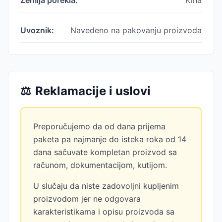
Zemlja porekla:
Kina
Uvoznik:
Navedeno na pakovanju proizvoda
⚖️
Reklamacije i uslovi
Preporučujemo da od dana prijema
paketa pa najmanje do isteka roka od 14
dana sačuvate kompletan proizvod sa
računom, dokumentacijom, kutijom.
U slučaju da niste zadovoljni kupljenim
proizvodom jer ne odgovara
karakteristikama i opisu proizvoda sa