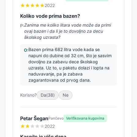
2022
Koliko vode prima bazen?
Zanima me koliko litara vode može da primi
P:
ovaj bazen i da li je to dovoljno za decu
školskog uzrasta?
Bazen prima 682 litra vode kada se
O:
napuni do dubine od 32 cm, što je sasvim
dovoljno za zabavu dece školskog
uzrasta. Uz to, u paketu dolazi i lopta na
naduvavanje, pa je zabava
zagarantovana od prvog dana.
Korisno?
Da
(
38
)
Ne
Petar Šegan
Pančevo
Verifikovana kupovina
2022
Kasnilo je više dana