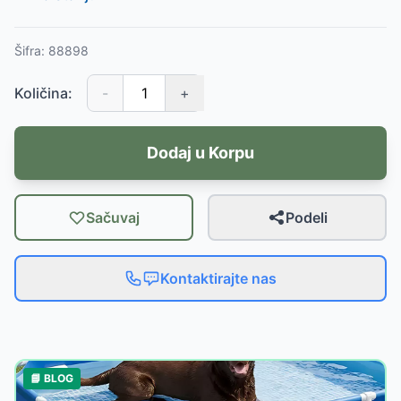
Šifra:
88898
Količina:
-
+
Dodaj u Korpu
Sačuvaj
Podeli
Kontaktirajte nas
📘 BLOG