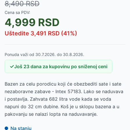
8,490
RSD
Cena sa PDV:
4,999
RSD
Uštedite
3,491
RSD (
41
%)
Ponuda važi od
30.7.2026.
do
30.8.2026.
✓
Još
23
dana
za kupovinu po sniženoj ceni
Bazen za celu porodicu koji će obezbediti sate i sate
nezaboravne zabave - Intex 57183. Lako se naduvava
i postavlja. Zahvata 682 litra vode kada se voda
napuni do 32 cm dubine. Koš je u sklopu bazena a u
pakovanju se nalazi lopta na naduvavanje.
Na stanju