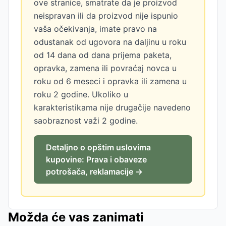
ove stranice, smatrate da je proizvod
neispravan ili da proizvod nije ispunio
vaša očekivanja, imate pravo na
odustanak od ugovora na daljinu u roku
od 14 dana od dana prijema paketa,
opravka, zamena ili povraćaj novca u
roku od 6 meseci i opravka ili zamena u
roku 2 godine. Ukoliko u
karakteristikama nije drugačije navedeno
saobraznost važi 2 godine.
Detaljno o opštim uslovima
kupovine: Prava i obaveze
potrošača, reklamacije →
Možda će vas zanimati