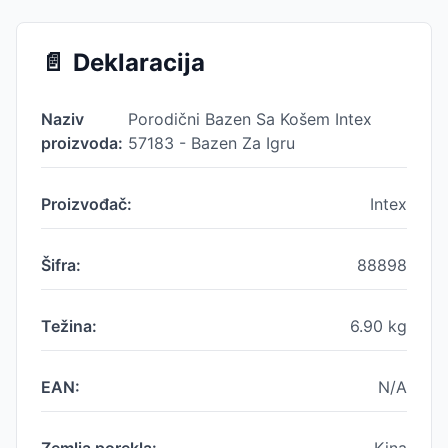
📄
Deklaracija
Naziv
Porodični Bazen Sa Košem Intex
proizvoda:
57183 - Bazen Za Igru
Proizvođač:
Intex
Šifra:
88898
Težina:
6.90
kg
EAN:
N/A