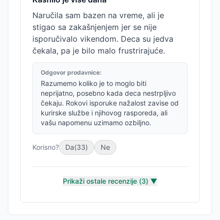
Naručila sam bazen na vreme, ali je
stigao sa zakašnjenjem jer se nije
isporučivalo vikendom. Deca su jedva
čekala, pa je bilo malo frustrirajuće.
Odgovor prodavnice:
Razumemo koliko je to moglo biti
neprijatno, posebno kada deca nestrpljivo
čekaju. Rokovi isporuke nažalost zavise od
kurirske službe i njihovog rasporeda, ali
vašu napomenu uzimamo ozbiljno.
Korisno?
Da
(
33
)
Ne
Prikaži ostale recenzije (
3
) ▼