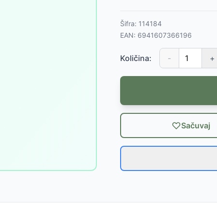
Šifra:
114184
EAN:
6941607366196
Količina:
-
+
Sačuvaj