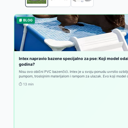
Pure Spa Greywood Deluxe okrugli jacuzzi za 4 oso
Intex Prism Frame Pravougaoni bazen sa pumpom 
Bestway Fast Set Okrugli bazen sa prstenom na na
📘 BLOG
Bestway APX365™ Bazen sa peščanom pumpom i me
Bestway Bazen sa pumpom i merdevinama Steel P
Intex Sklopivi bazen za kućne ljubimce 152x30cm 
Intex Bazen za kućne ljubimce sa filter-pumpom i 
Intex Četvorougaoni bazen za kućne ljubimce sa fi
Intex Greywood Deluxe Jacuzzi za 4 osobe sa grej
Intex napravio bazene specijalno za pse: Koji model odab
Intex PureSpa Bubble Massage Jacuzzi za 4 osobe
godina?
Nisu ovo obični PVC bazenčići. Intex je u svoju ponudu uvrstio ozbil
pumpom, troslojnim materijalom i rampom za ulazak. Evo koji model
⏱️
13
min