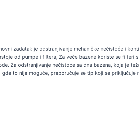
vni zadatak je odstranjivanje mehaničke nečistoće i kontin
sastoje od pumpe i filtera, Za veće bazene koriste se filter
de. Za odstranjivanje nečistoće sa dna bazena, koja je tež
li gde to nije moguće, preporučuje se tip koji se priključuje