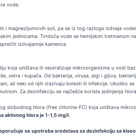
ra vode.
ovih i magnezijumovih soli, pa se iz tog razloga izdvaja v
nskim jedinicama. Tvrdoća vode se hemijskim tretmanom ne m
sprečiti izdvajannje kamenca.
u koja uništava ili neutralizuje mikroorganizme u vodi baz
etra i kupača. Od bakterija, virusa, algi i gljiva, bakterije
, ali neki od njih izazivaju bolesti ili infekcije. Ukoliko 
tnom. Za dezinfekciju se najčešće koriste jedinjenja hlora
g slobodnog hlora (free chlorine-FC) koja uništava mikroor
a aktivnog hlora je 1-1,5 mg/l.
 preporučuje se upotreba sredstava za dezinfekciju sa kise