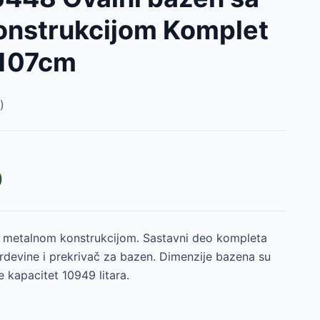
onstrukcijom Komplet
107cm
)
D
D
 metalnom konstrukcijom. Sastavni deo kompleta
erdevine i prekrivač za bazen. Dimenzije bazena su
 kapacitet 10949 litara.