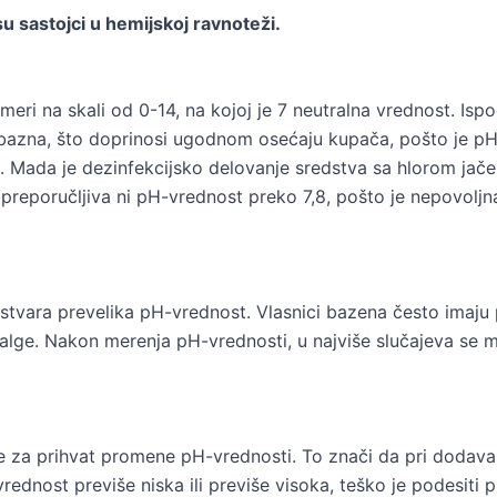
su sastojci u hemijskoj ravnoteži.
eri na skali od 0-14, na kojoj je 7 neutralna vrednost. Ispo
azna, što doprinosi ugodnom osećaju kupača, pošto je pH
 Mada je dezinfekcijsko delovanje sredstva sa hlorom jače u
 preporučljiva ni pH-vrednost preko 7,8, pošto je nepovoljna
 stvara prevelika pH-vrednost. Vlasnici bazena često imaju
e alge. Nakon merenja pH-vrednosti, u najviše slučajeva se 
 za prihvat promene pH-vrednosti. To znači da pri dodavan
vrednost previše niska ili previše visoka, teško je podesiti