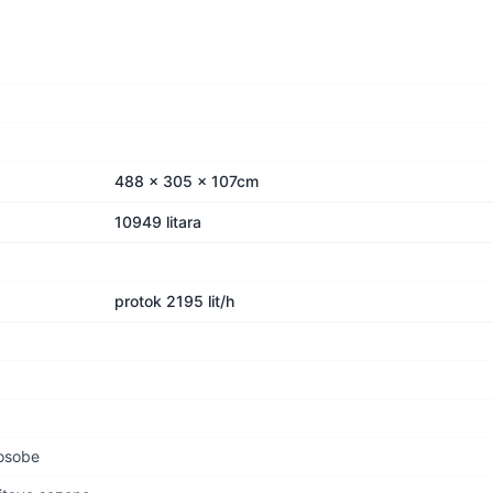
488 x 305 x 107cm
10949 litara
protok 2195 lit/h
 osobe