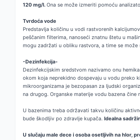
120 mg/l.
Ona se može izmeriti pomoću analizato
Tvrdoća vode
Predstavlja količinu u vodi rastvorenih kalcijum
peščanim filterima, nanoseći znatnu štetu u maši
mogu zadržati u obliku rastvora, a time se može 
-Dezinfekcija-
Dezinfekcijskim sredstvom nazivamo onu hemikalij
okom koja neprekidno dospevaju u vodu preko kiše, v
mikroorganizama je bezopasan za ljudski organizam
na drugog. Organske materije vodu bazena čine mu
U bazenima treba održavati takvu količinu aktivno
bude škodljiv po zdravlje kupača.
Idealna sadržin
U slučaju male dece i osoba osetljivih na hlor,