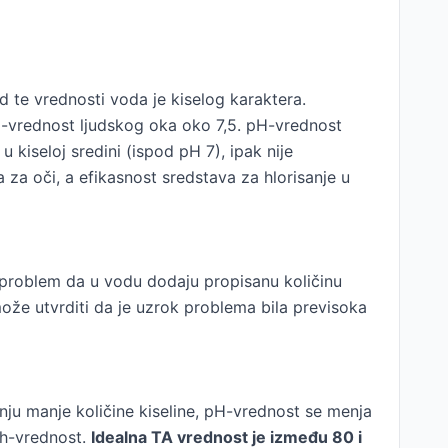
d te vrednosti voda je kiselog karaktera.
-vrednost ljudskog oka oko 7,5. pH-vrednost
 kiseloj sredini (ispod pH 7), ipak nije
 za oči, a efikasnost sredstava za hlorisanje u
 problem da u vodu dodaju propisanu količinu
može utvrditi da je uzrok problema bila previsoka
ju manje količine kiseline, pH-vrednost se menja
 ph-vrednost.
Idealna TA vrednost je između 80 i