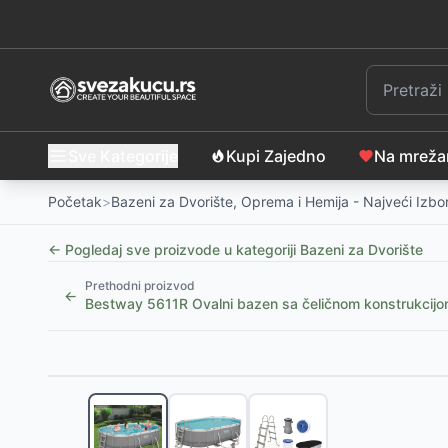
Sve Kategorije
Kupi Zajedno
Na mrež
Početak
>
Bazeni za Dvorište, Oprema i Hemija - Najveći Izbo
← Pogledaj sve proizvode u kategoriji
Bazeni za Dvorište
Prethodni proizvod
←
Bestway 5611R Ovalni bazen sa čeličnom konstrukci
Slični proizvodi
BESPLATNA DOSTAVA
Purlov Sklopivi Bazen za Pse 160x30cm
-
4990
RSD
SPA naslon za glavu - 24cm x 19cm x 6cm
-
605
RS