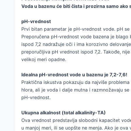
Voda u bazenu će biti čista i prozirna samo ako 
pH-vrednost
Prvi bitan parametar je pH-vrednost vode. pH se m
Preporučena pH-vrednost vode bazena je blago b
ispod 7,2 nadražuje oči i ima korozivno delovanje.
preporučljiva pH vrednost ispod 7,2. Takođe, nije
velikoj meri opadne.
Idealna pH-vrednost vode u bazenu je 7,2-7,6!
Praktična iskustva pokazuju da najviše problema
hlora, ali je voda i dalje mutna i razmnožavaju s
pH-vrednost.
Ukupna alkalnost (total alkalinity-TA)
Ova vrednost predstavlja slobodni kapacitet vode
u manjoj meri, ili se uopšte ne menja. Ako je ova 