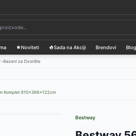
ama
Noviteti
Sada na Akciji
Brendovi
Blo
r
>
Bazeni za Dvorište
jom Komplet 610x366x122cm
Bestway
Bestway 56
D