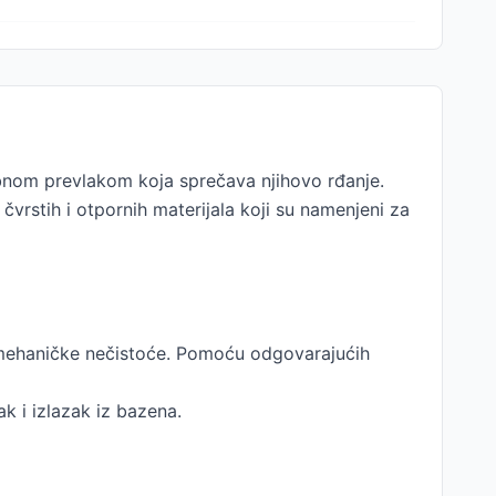
ebnom prevlakom koja sprečava njihovo rđanje.
rstih i otpornih materijala koji su namenjeni za
 mehaničke nečistoće. Pomoću odgovarajućih
ak i izlazak iz bazena.