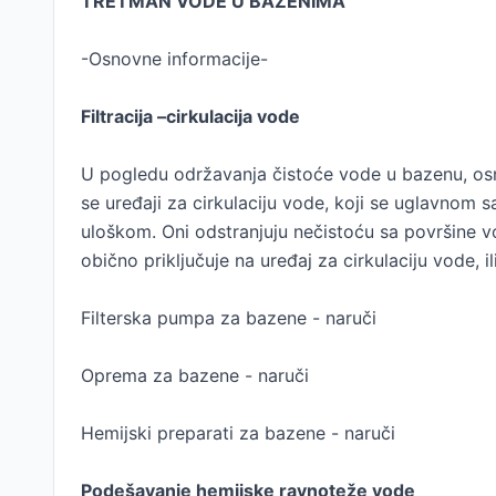
TRETMAN VODE U BAZENIMA
-Osnovne informacije-
Filtracija –cirkulacija vode
U pogledu održavanja čistoće vode u bazenu, osno
se uređaji za cirkulaciju vode, koji se uglavnom 
uloškom. Oni odstranjuju nečistoću sa površine vo
obično priključuje na uređaj za cirkulaciju vode, i
Filterska pumpa za bazene - naruči
Oprema za bazene - naruči
Hemijski preparati za bazene - naruči
Podešavanje hemijske ravnoteže vode