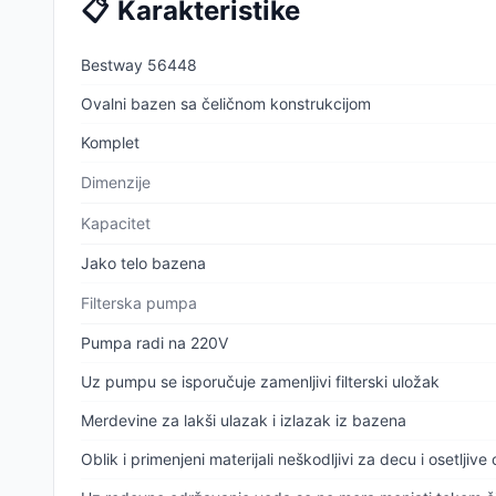
📋
Karakteristike
Bestway 56448
Ovalni bazen sa čeličnom konstrukcijom
Komplet
Dimenzije
Kapacitet
Jako telo bazena
Filterska pumpa
Pumpa radi na 220V
Uz pumpu se isporučuje zamenljivi filterski uložak
Merdevine za lakši ulazak i izlazak iz bazena
Oblik i primenjeni materijali neškodljivi za decu i osetljive