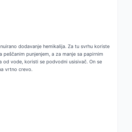
uirano dodavanje hemikalija. Za tu svrhu koriste
i sa peščanim punjenjem, a za manje sa papirnim
a od vode, koristi se podvodni usisivač. On se
 na vrtno crevo.