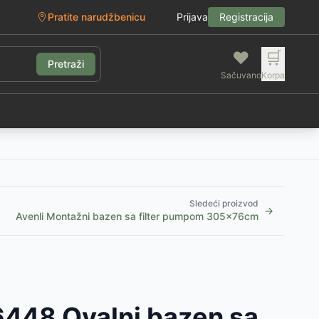
Pratite narudžbenicu
Prijava
Registracija
❤️
🛒
Pretraži
Sačuvano
Korpa
g
Sledeći proizvod
→
Avenli Montažni bazen sa filter pumpom 305x76cm
448 Ovalni bazen sa