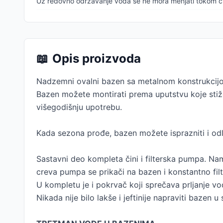
Uz redovno održavanje voda se ne mora menjati tokom č
📖
Opis proizvoda
Nadzemni ovalni bazen sa metalnom konstrukcijom
Bazen možete montirati prema uputstvu koje stiže
višegodišnju upotrebu.
Kada sezona prođe, bazen možete isprazniti i od
Sastavni deo kompleta čini i filterska pumpa. 
creva pumpa se prikači na bazen i konstantno filt
U kompletu je i pokrvač koji sprečava prljanje vode
Nikada nije bilo lakše i jeftinije napraviti bazen