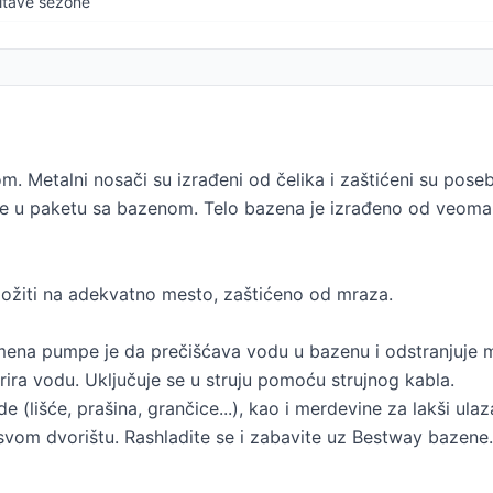
itave sezone
. Metalni nosači su izrađeni od čelika i zaštićeni su pos
 u paketu sa bazenom. Telo bazena je izrađeno od veoma čv
ložiti na adekvatno mesto, zaštićeno od mraza.
Namena pumpe je da prečišćava vodu u bazenu i odstranjuje
rira vodu. Uključuje se u struju pomoću strujnog kabla.
 (lišće, prašina, grančice...), kao i merdevine za lakši ulaz
 u svom dvorištu. Rashladite se i zabavite uz Bestway bazene.