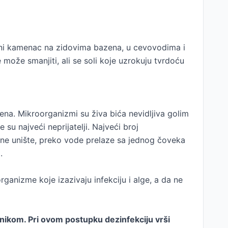
odeni kamenac na zidovima bazena, u cevovodima i
ože smanjiti, ali se soli koje uzrokuju tvrdoću
ena. Mikroorganizmi su živa bića nevidljiva golim
 su najveći neprijatelji. Najveći broj
se ne unište, preko vode prelaze sa jednog čoveka
.
ganizme koje izazivaju infekciju i alge, a da ne
onikom. Pri ovom postupku dezinfekciju vrši