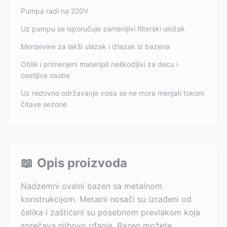
Pumpa radi na 220V
Uz pumpu se isporučuje zamenljivi filterski uložak
Merdevine za lakši ulazak i izlazak iz bazena
Oblik i primenjeni materijali neškodljivi za decu i
osetljive osobe
Uz redovno održavanje voda se ne mora menjati tokom
čitave sezone
📖
Opis proizvoda
Nadzemni ovalni bazen sa metalnom
konstrukcijom. Metalni nosači su izrađeni od
čelika i zaštićeni su posebnom prevlakom koja
sprečava njihovo rđanje. Bazen možete