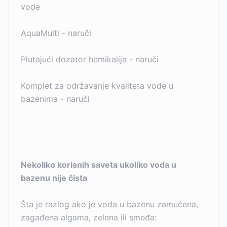
vode
AquaMulti - naruči
Plutajući dozator hemikalija - naruči
Komplet za održavanje kvaliteta vode u
bazenima - naruči
Nekoliko korisnih saveta ukoliko voda u
bazenu nije čista
Šta je razlog ako je voda u bazenu zamućena,
zagađena algama, zelena ili smeđa: