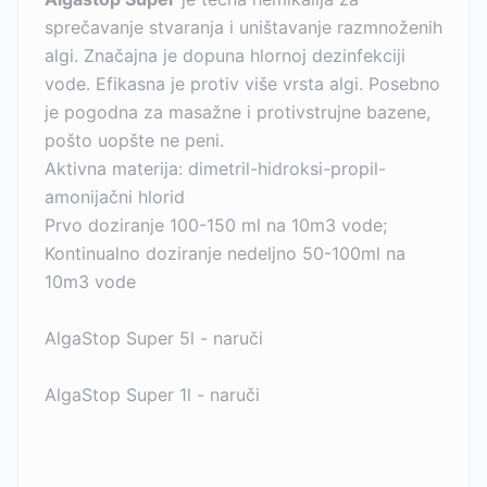
sprečavanje stvaranja i uništavanje razmnoženih
algi. Značajna je dopuna hlornoj dezinfekciji
vode. Efikasna je protiv više vrsta algi. Posebno
je pogodna za masažne i protivstrujne bazene,
pošto uopšte ne peni.
Aktivna materija: dimetril-hidroksi-propil-
amonijačni hlorid
Prvo doziranje 100-150 ml na 10m3 vode;
Kontinualno doziranje nedeljno 50-100ml na
10m3 vode
AlgaStop Super 5l - naruči
AlgaStop Super 1l - naruči