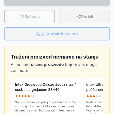
Sačuvaj
Podeli
Kontaktirajte nas
Traženi proizvod nemamo na stanju
Ali imamo
slične proizvode
koji bi vas mogli
zanimati:
Intex Greywood Deluxe Jacuzzi za 4
Intex Ultra XTR
osobe sa grejačem 28440
peščanom pump
opremom 5.49 
(
5
)
(
3
)
Sa prostranim spoljašnjim prečnikom od 196
Pretvorite svoje dvo
cm, ovaj luksuzni SPA bazen projektovan je
letovalište uz monu
da pruži savršen hidromasažni tretman za
Frame okrugli baze