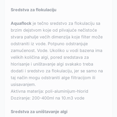
Sredstva za flokulaciju
Aquaflock
je tečno sredstvo za flokulaciju sa
brzim dejstvom koje od plivajuće nečistoće
stvara pahulje većih dimenzija koje filter može
odstraniti iz vode. Potpuno odstranjuje
zamućenost. Vode. Ukoliko u vodi bazena ima
velikih količina algi, pored sredstava za
hlorisanje i uništavanje algi svakako treba
dodati i sredstvo za flokulaciju, jer se samo na
taj način mogu odstraniti alge filtracijom ili
usisavanjem.
Aktivna materija: poli-aluminijum-hlorid
Doziranje: 200-400ml na 10.m3 vode
Sredstva za uništavanje algi