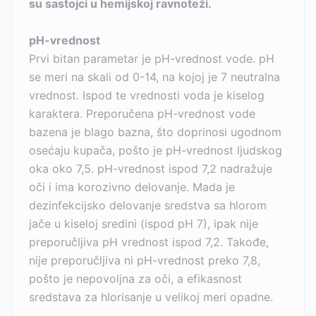
su sastojci u hemijskoj ravnoteži.
pH-vrednost
Prvi bitan parametar je pH-vrednost vode. pH
se meri na skali od 0-14, na kojoj je 7 neutralna
vrednost. Ispod te vrednosti voda je kiselog
karaktera. Preporučena pH-vrednost vode
bazena je blago bazna, što doprinosi ugodnom
osećaju kupača, pošto je pH-vrednost ljudskog
oka oko 7,5. pH-vrednost ispod 7,2 nadražuje
oči i ima korozivno delovanje. Mada je
dezinfekcijsko delovanje sredstva sa hlorom
jače u kiseloj sredini (ispod pH 7), ipak nije
preporučljiva pH vrednost ispod 7,2. Takođe,
nije preporučljiva ni pH-vrednost preko 7,8,
pošto je nepovoljna za oči, a efikasnost
sredstava za hlorisanje u velikoj meri opadne.