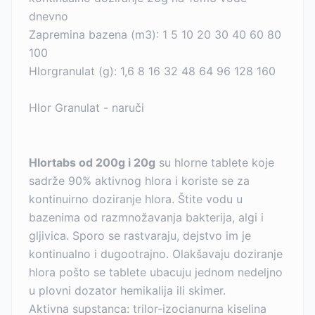
dnevno
Zapremina bazena (m3): 1 5 10 20 30 40 60 80
100
Hlorgranulat (g): 1,6 8 16 32 48 64 96 128 160
Hlor Granulat - naruči
Hlortabs od 200g i 20g
su hlorne tablete koje
sadrže 90% aktivnog hlora i koriste se za
kontinuirno doziranje hlora. Štite vodu u
bazenima od razmnožavanja bakterija, algi i
gljivica. Sporo se rastvaraju, dejstvo im je
kontinualno i dugootrajno. Olakšavaju doziranje
hlora pošto se tablete ubacuju jednom nedeljno
u plovni dozator hemikalija ili skimer.
Aktivna supstanca: trilor-izocianurna kiselina