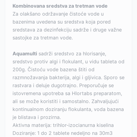
Kombinovana sredstva za tretman vode
Za olakšano održavanje čistoće vode u
bazenima uvedena su sredstva koja pored
sredstava za dezinfekciju sadrže i druge važne
sastojke za tretman vode.
Aquamulti
sadrži sredstvo za hlorisanje,
sredstvo protiv algi i flokulant, u vidu tableta od
200g. Čistoću vode bazena štiti od
razmnožavanja bakterija, algi i gljivica. Sporo se
rastvara i deluje dugotrajno. Preporučuje se
istovremena upotreba sa Hlortabs preparatom,
ali se može koristiti i samostalno. Zahvaljujući
kontinualnom doziranju flokulanta, voda bazena
je blistava i prozirna.
Aktivna materija: trihlor-izocianurna kiselina
Doziranje: 1 do 2 tablete nedeljno na 30m3