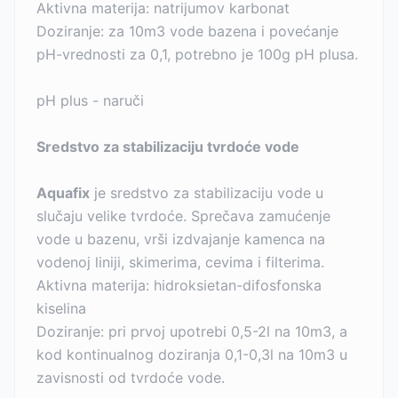
Aktivna materija: natrijumov karbonat
Doziranje: za 10m3 vode bazena i povećanje
pH-vrednosti za 0,1, potrebno je 100g pH plusa.
pH plus - naruči
Sredstvo za stabilizaciju tvrdoće vode
Aquafix
je sredstvo za stabilizaciju vode u
slučaju velike tvrdoće. Sprečava zamućenje
vode u bazenu, vrši izdvajanje kamenca na
vodenoj liniji, skimerima, cevima i filterima.
Aktivna materija: hidroksietan-difosfonska
kiselina
Doziranje: pri prvoj upotrebi 0,5-2l na 10m3, a
kod kontinualnog doziranja 0,1-0,3l na 10m3 u
zavisnosti od tvrdoće vode.