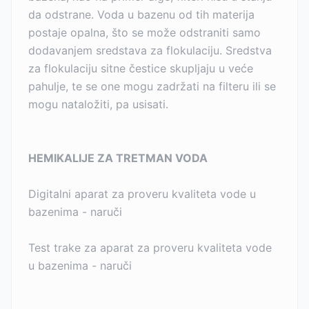
da odstrane. Voda u bazenu od tih materija
postaje opalna, što se može odstraniti samo
dodavanjem sredstava za flokulaciju. Sredstva
za flokulaciju sitne čestice skupljaju u veće
pahulje, te se one mogu zadržati na filteru ili se
mogu nataložiti, pa usisati.
HEMIKALIJE ZA TRETMAN VODA
Digitalni aparat za proveru kvaliteta vode u
bazenima - naruči
Test trake za aparat za proveru kvaliteta vode
u bazenima - naruči