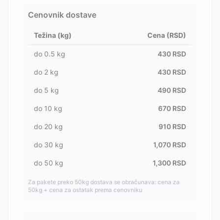
Cenovnik dostave
Težina (kg)
Cena (RSD)
do
0.5
kg
430
RSD
do
2
kg
430
RSD
do
5
kg
490
RSD
do
10
kg
670
RSD
do
20
kg
910
RSD
do
30
kg
1,070
RSD
do
50
kg
1,300
RSD
Za pakete preko 50kg dostava se obračunava: cena za
50kg + cena za ostatak prema cenovniku