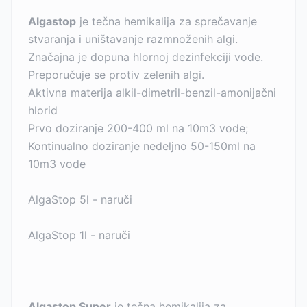
Algastop
je tečna hemikalija za sprečavanje
stvaranja i uništavanje razmnoženih algi.
Značajna je dopuna hlornoj dezinfekciji vode.
Preporučuje se protiv zelenih algi.
Aktivna materija alkil-dimetril-benzil-amonijačni
hlorid
Prvo doziranje 200-400 ml na 10m3 vode;
Kontinualno doziranje nedeljno 50-150ml na
10m3 vode
AlgaStop 5l - naruči
AlgaStop 1l - naruči
Algastop Super
je tečna hemikalija za