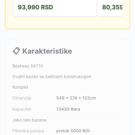
do 4 odrasle osobe....
prečnikom od 549 cm
93,990
RSD
80,359
RS
📋
Karakteristike
Bestway 56710
Ovalni bazen sa čeličnom konstrukcijom
Komplet
Dimenzije
549 x 274 x 122cm
Kapacitet
13430 litara
Jako telo bazena
Filterska pumpa
protok 5600 lit/h