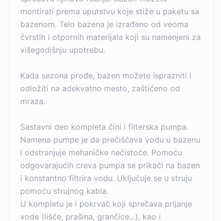
montirati prema uputstvu koje stiže u paketu sa
bazenom. Telo bazena je izrađeno od veoma
čvrstih i otpornih materijala koji su namenjeni za
višegodišnju upotrebu.
Kada sezona prođe, bazen možete isprazniti i
odložiti na adekvatno mesto, zaštićeno od
mraza.
Sastavni deo kompleta čini i filterska pumpa.
Namena pumpe je da prečišćava vodu u bazenu
i odstranjuje mehaničke nečistoće. Pomoću
odgovarajućih creva pumpa se prikači na bazen
i konstantno filtrira vodu. Uključuje se u struju
pomoću strujnog kabla.
U kompletu je i pokrvač koji sprečava prljanje
vode (lišće, prašina, grančice...), kao i