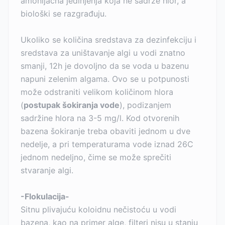
amonijačna jedinjenja koja ne sadrže hlor, a
biološki se razgrađuju.
Ukoliko se količina sredstava za dezinfekciju i
sredstava za uništavanje algi u vodi znatno
smanji, 12h je dovoljno da se voda u bazenu
napuni zelenim algama. Ovo se u potpunosti
može odstraniti velikom količinom hlora
(
postupak šokiranja vode
), podizanjem
sadržine hlora na 3-5 mg/l. Kod otvorenih
bazena šokiranje treba obaviti jednom u dve
nedelje, a pri temperaturama vode iznad 26C
jednom nedeljno, čime se može sprečiti
stvaranje algi.
-Flokulacija-
Sitnu plivajuću koloidnu nečistoću u vodi
bazena, kao na primer alge, filteri nisu u stanju