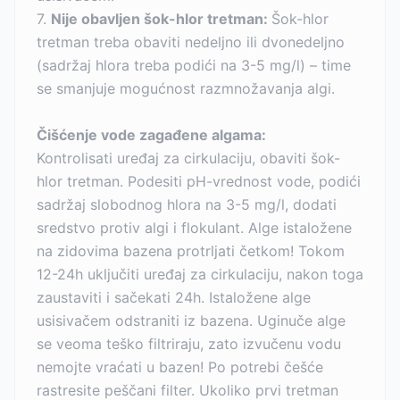
7.
Nije obavljen šok-hlor tretman:
Šok-hlor
tretman treba obaviti nedeljno ili dvonedeljno
(sadržaj hlora treba podići na 3-5 mg/l) – time
se smanjuje mogućnost razmnožavanja algi.
Čišćenje vode zagađene algama:
Kontrolisati uređaj za cirkulaciju, obaviti šok-
hlor tretman. Podesiti pH-vrednost vode, podići
sadržaj slobodnog hlora na 3-5 mg/l, dodati
sredstvo protiv algi i flokulant. Alge istaložene
na zidovima bazena protrljati četkom! Tokom
12-24h uključiti uređaj za cirkulaciju, nakon toga
zaustaviti i sačekati 24h. Istaložene alge
usisivačem odstraniti iz bazena. Uginuče alge
se veoma teško filtriraju, zato izvučenu vodu
nemojte vraćati u bazen! Po potrebi češće
rastresite peščani filter. Ukoliko prvi tretman