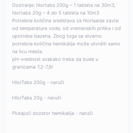
Doziranje: hlortabs 200g – 1 tableta na 30m3,
hlortabs 20g – 4 do 5 tableta na 10m3
Potrebna količina sredstava za hlorisanje zavisi
od temperature vode, od vremenskih prilika i od
upotrebe bazena. Zbog toga se stvarno
potrebna količina hemikalije može utvrditi samo
na licu mesta.
pH-vrednost svakako treba da bude u
granicama 7,2-7,6!
HlorTabs 200g - naruči
HlorTabs 20g - naruči
Plutajući dozator hemikalija - naruči