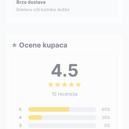
Brza dostava
Dostavu vrši kurirska služba
⭐
Ocene kupaca
4.5
10
recenzija
5
60
%
4
20
%
3
0
%