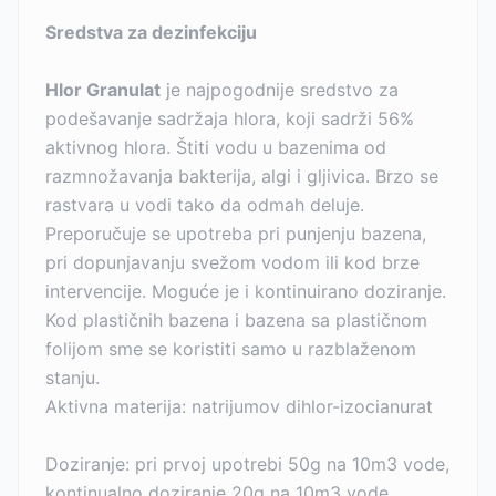
Sredstva za dezinfekciju
Hlor Granulat
je najpogodnije sredstvo za
podešavanje sadržaja hlora, koji sadrži 56%
aktivnog hlora. Štiti vodu u bazenima od
razmnožavanja bakterija, algi i gljivica. Brzo se
rastvara u vodi tako da odmah deluje.
Preporučuje se upotreba pri punjenju bazena,
pri dopunjavanju svežom vodom ili kod brze
intervencije. Moguće je i kontinuirano doziranje.
Kod plastičnih bazena i bazena sa plastičnom
folijom sme se koristiti samo u razblaženom
stanju.
Aktivna materija: natrijumov dihlor-izocianurat
Doziranje: pri prvoj upotrebi 50g na 10m3 vode,
kontinualno doziranje 20g na 10m3 vode