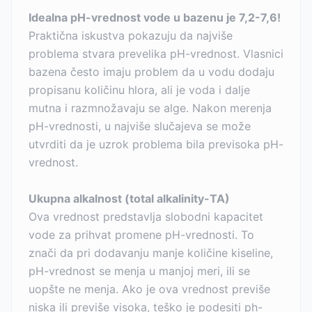
Idealna pH-vrednost vode u bazenu je 7,2-7,6!
Praktična iskustva pokazuju da najviše
problema stvara prevelika pH-vrednost. Vlasnici
bazena često imaju problem da u vodu dodaju
propisanu količinu hlora, ali je voda i dalje
mutna i razmnožavaju se alge. Nakon merenja
pH-vrednosti, u najviše slučajeva se može
utvrditi da je uzrok problema bila previsoka pH-
vrednost.
Ukupna alkalnost (total alkalinity-TA)
Ova vrednost predstavlja slobodni kapacitet
vode za prihvat promene pH-vrednosti. To
znači da pri dodavanju manje količine kiseline,
pH-vrednost se menja u manjoj meri, ili se
uopšte ne menja. Ako je ova vrednost previše
niska ili previše visoka, teško je podesiti ph-