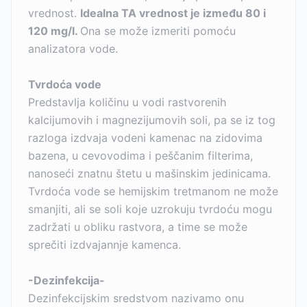
vrednost.
Idealna TA vrednost je između 80 i
120 mg/l.
Ona se može izmeriti pomoću
analizatora vode.
Tvrdoća vode
Predstavlja količinu u vodi rastvorenih
kalcijumovih i magnezijumovih soli, pa se iz tog
razloga izdvaja vodeni kamenac na zidovima
bazena, u cevovodima i peščanim filterima,
nanoseći znatnu štetu u mašinskim jedinicama.
Tvrdoća vode se hemijskim tretmanom ne može
smanjiti, ali se soli koje uzrokuju tvrdoću mogu
zadržati u obliku rastvora, a time se može
sprečiti izdvajannje kamenca.
-Dezinfekcija-
Dezinfekcijskim sredstvom nazivamo onu