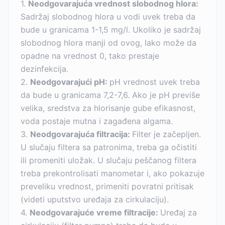
1.
Neodgovarajuća vrednost slobodnog hlora:
Sadržaj slobodnog hlora u vodi uvek treba da
bude u granicama 1-1,5 mg/l. Ukoliko je sadržaj
slobodnog hlora manji od ovog, lako može da
opadne na vrednost 0, tako prestaje
dezinfekcija.
2.
Neodgovarajući pH:
pH vrednost uvek treba
da bude u granicama 7,2-7,6. Ako je pH previše
velika, sredstva za hlorisanje gube efikasnost,
voda postaje mutna i zagađena algama.
3.
Neodgovarajuća filtracija:
Filter je začepljen.
U slučaju filtera sa patronima, treba ga očistiti
ili promeniti uložak. U slučaju peščanog filtera
treba prekontrolisati manometar i, ako pokazuje
preveliku vrednost, primeniti povratni pritisak
(videti uputstvo uređaja za cirkulaciju).
4.
Neodgovarajuće vreme filtracije:
Uređaj za