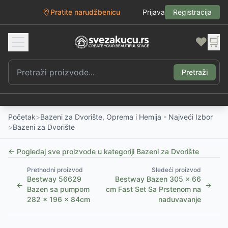
Pratite narudžbenicu
Prijava
Registracija
❤️
🛒
Pretraži
Početak
>
Bazeni za Dvorište, Oprema i Hemija - Najveći Izbor
>
Bazeni za Dvorište
← Pogledaj sve proizvode u kategoriji
Bazeni za Dvorište
Prethodni proizvod
Sledeći proizvod
Bestway 56629
Bestway Bazen 305 x 66
←
→
Bazen sa pumpom
cm Fast Set Sa Prstenom na
282 x 196 x 84cm
naduvavanje
1
/
3