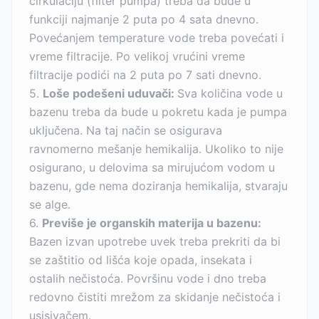
cirkulaciju (filter pumpa) treba da bude u
funkciji najmanje 2 puta po 4 sata dnevno.
Povećanjem temperature vode treba povećati i
vreme filtracije. Po velikoj vrućini vreme
filtracije podići na 2 puta po 7 sati dnevno.
5.
Loše podešeni uduvači:
Sva količina vode u
bazenu treba da bude u pokretu kada je pumpa
uključena. Na taj način se osigurava
ravnomerno mešanje hemikalija. Ukoliko to nije
osigurano, u delovima sa mirujućom vodom u
bazenu, gde nema doziranja hemikalija, stvaraju
se alge.
6.
Previše je organskih materija u bazenu:
Bazen izvan upotrebe uvek treba prekriti da bi
se zaštitio od lišća koje opada, insekata i
ostalih nečistoća. Površinu vode i dno treba
redovno čistiti mrežom za skidanje nečistoća i
usisivačem.