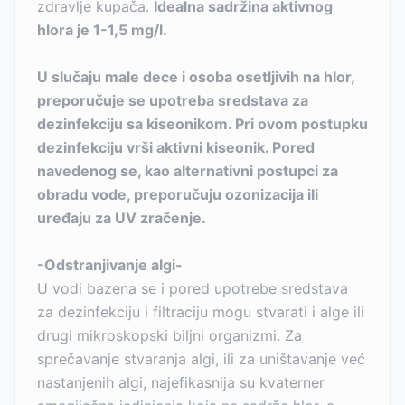
zdravlje kupača.
Idealna sadržina aktivnog
hlora je 1-1,5 mg/l.
U slučaju male dece i osoba osetljivih na hlor,
preporučuje se upotreba sredstava za
dezinfekciju sa kiseonikom. Pri ovom postupku
dezinfekciju vrši aktivni kiseonik. Pored
navedenog se, kao alternativni postupci za
obradu vode, preporučuju ozonizacija ili
uređaju za UV zračenje.
-Odstranjivanje algi-
U vodi bazena se i pored upotrebe sredstava
za dezinfekciju i filtraciju mogu stvarati i alge ili
drugi mikroskopski biljni organizmi. Za
sprečavanje stvaranja algi, ili za uništavanje već
nastanjenih algi, najefikasnija su kvaterner