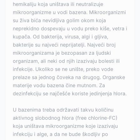
hemikaliju koja uništava ili neutralizuje
mikroorganizme u vodi bazena. Mikroorganizmi
su živa bića nevidljiva golim okom koja
neprekidno dospevaju u vodu preko kiše, vetra i
kupača. Od bakterija, virusa, algi i gljiva,
bakterije su najveći neprijatelji. Najveći broj
mikroorganizama je bezopasan za ljudski
organizam, ali neki od njih izazivaju bolesti ili
infekcije. Ukoliko se ne unište, preko vode
prelaze sa jednog čoveka na drugog. Organske
materije vodu bazena čine mutnom. Za
dezinfekciju se najčešće koriste jedinjenja hlora.
U bazenima treba održavati takvu količinu
aktivnog slobodnog hlora (free chlorine-FC)
koja uništava mikroorganizme koje izazivaju
infekciju i alge, a da ne bude škodljiv po