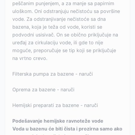
peščanim punjenjem, a za manje sa papirnim
uloškom. Oni odstranjuju nečistoću sa površine
vode. Za odstranjivanje nečistoće sa dna
bazena, koja je teža od vode, koristi se
podvodni usisivač. On se obično priključuje na
uređaj za cirkulaciju vode, ili gde to nije
moguće, preporučuje se tip koji se priključuje
na vrtno crevo.
Filterska pumpa za bazene - naruči
Oprema za bazene - naruči
Hemijski preparati za bazene - naruči
Podešavanje hemijske ravnoteže vode
Voda u bazenu će biti čista i prozirna samo ako