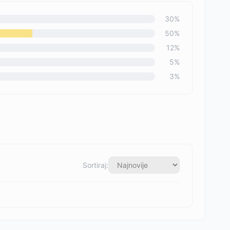
30
%
50
%
12
%
5
%
3
%
Sortiraj: