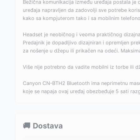
Bežična komunikacija između uređaja postala je 
uređaja napravljen da zadovolji sve potrebe kori
kako sa kompjuterom tako i sa mobilnim telefono
Headset je neobičnog i veoma praktičnog dizajna. S
Predajnik je dopadljivo dizajniran i opremljen pr
za nošenje u džepu ili prikačen na odeći. Maksi
Više nije potrebno da vadite mobilni iz torbe ili 
Canyon CN-BTH2 Bluetooth ima neprimetnu masu o
koje se napaja ovaj uređaj obezbeđuje 5 sati raz
🚚
Dostava