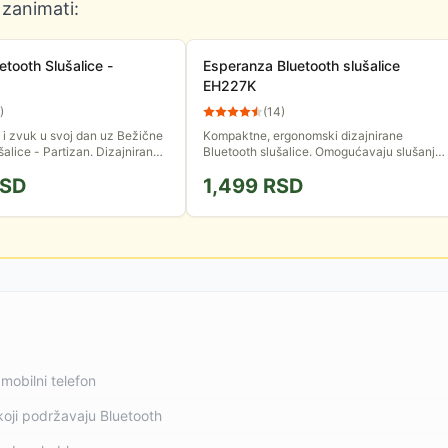
 zanimati:
etooth Slušalice -
Esperanza Bluetooth slušalice
EH227K
)
(
14
)
t i zvuk u svoj dan uz Bežične
Kompaktne, ergonomski dizajnirane
šalice - Partizan. Dizajnirane
Bluetooth slušalice. Omogućavaju slušanje
jače, ove slušalice donose
muzike i odgovaranje na telefonke pozive.
SD
1,499
RSD
o zvuk...
Kućište za slušalice ima...
mobilni telefon
koji podržavaju Bluetooth