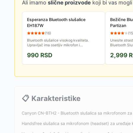
Ali imamo
slične proizvode
koji bi vas mogli
Esperanza Bluetooth slušalice
Bežične Blu
EH187W
Partizan
(
16
)
(
15
Bluetooth slušalice visokog kvaliteta.
Unesite stras
Upravljač ima osetljiv mikrofon i
Bluetooth Slu
omoguc&#769;ava kontrolu jačine zvuka,
za prave navi
990
RSD
2,999
R
kao i prijem / završavanje...
vrhunski stere
📋
Karakteristike
Canyon CN-BTH2 - Bluetooth slušalica sa mikrofonom za 
Handsfree slušalica sa mikrofonom (headset) za uređaje 