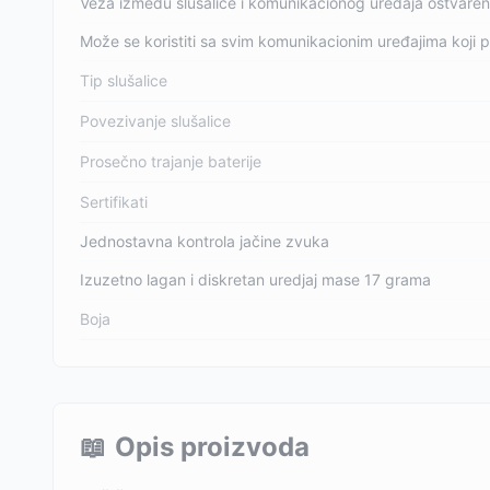
Veza između slušalice i komunikacionog uređaja ostvare
Može se koristiti sa svim komunikacionim uređajima koji p
Tip slušalice
Povezivanje slušalice
Prosečno trajanje baterije
Sertifikati
Jednostavna kontrola jačine zvuka
Izuzetno lagan i diskretan uredjaj mase 17 grama
Boja
📖
Opis proizvoda