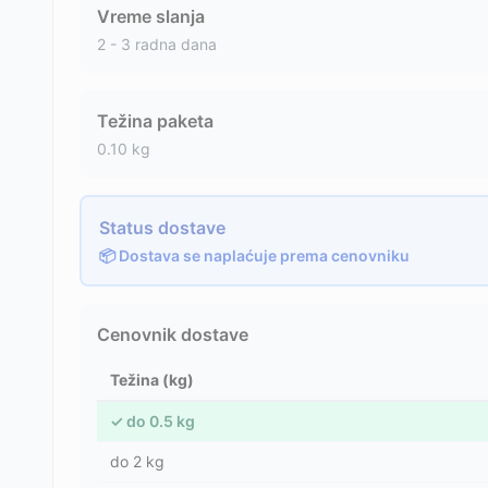
Vreme slanja
2 - 3 radna dana
Težina paketa
0.10
kg
Status dostave
📦 Dostava se naplaćuje prema cenovniku
Cenovnik dostave
Težina (kg)
✓
do
0.5
kg
do
2
kg