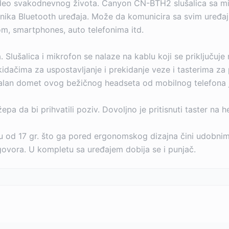
deo svakodnevnog života. Canyon CN-BTH2 slušalica sa mik
snika Bluetooth uređaja. Može da komunicira sa svim uređa
m, smartphones, auto telefonima itd.
lušalica i mikrofon se nalaze na kablu koji se priključuje n
ekidačima za uspostavljanje i prekidanje veze i tasterima za
malan domet ovog bežičnog headseta od mobilnog telefona 
džepa da bi prihvatili poziv. Dovoljno je pritisnuti taster n
d 17 gr. što ga pored ergonomskog dizajna čini udobnim
govora. U kompletu sa uređajem dobija se i punjač.