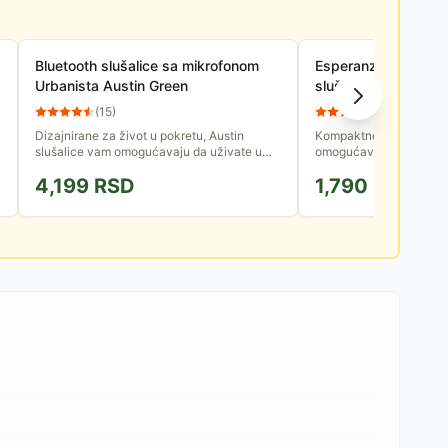
Bluetooth slušalice sa mikrofonom
Esperanza Bežične 
Urbanista Austin Green
slušalice EH232K
(
15
)
(
13
)
Dizajnirane za život u pokretu, Austin
Kompaktne Bluetooth sl
slušalice vam omogućavaju da uživate u
omogućavaju slušanje m
bežičnom zvuku gde god da krenete.
odgovaranje na telefonk
4,199
RSD
1,790
RSD
Slušalice su zaštićene od prskanja...
su male, udobne i pouzd