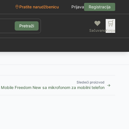
Pratite narudžbenicu
Prijava
Registracija
❤️
🛒
Pretraži
Sačuvano
Korpa
g
Sledeći proizvod
→
h Mobile Freedom New sa mikrofonom za mobilni telefon