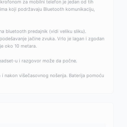
rofonom za mobilni telefon je jedan od tih
jima koji podržavaju Bluetooth komunikaciju,
a bluetooth predajnik (vidi veliku sliku).
 podešavanje jačine zvuka. Vrlo je lagan i zgodan
je oko 10 metara.
a headset-u i razgovor može da počne.
 i nakon višečasovnog nošenja. Baterija pomoću