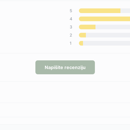
5
4
3
2
1
Napišite recenziju