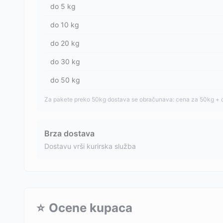
do
5
kg
do
10
kg
do
20
kg
do
30
kg
do
50
kg
Za pakete preko 50kg dostava se obračunava: cena za 50kg + 
Brza dostava
Dostavu vrši kurirska služba
⭐
Ocene kupaca