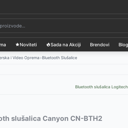
ama
Noviteti
Sada na Akciji
Brendovi
Blo
merska i Video Oprema
>
Bluetooth Slušalice
Bluetooth slušalica Logitec
vode:
oth slušalica Canyon CN-BTH2
-
4360
RSD