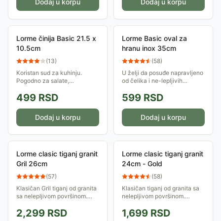
Dodaj u korpu
Dodaj u korpu
Lorme činija Basic 21.5 x
Lorme Basic oval za
10.5cm
hranu inox 35cm
(
13
)
(
58
)
Koristan sud za kuhinju.
U želji da posuđe napravljeno
Pogodno za salate,
od čelika i ne-lepljivih
makarone, špagete, krompir-
materijala, visokog kvaliteta
499
RSD
599
RSD
pire.
približimo potrošačima, Lorme
prati najnovije trendove u
izradi...
Dodaj u korpu
Dodaj u korpu
Lorme clasic tiganj granit
Lorme clasic tiganj granit
Gril 26cm
24cm - Gold
(
57
)
(
58
)
Klasičan Gril tiganj od granita
Klasičan tiganj od granita sa
sa nelepljivom površinom.
nelepljivom površinom.
Jednaka distribucija toplote,
Jednaka distribucija toplote,
2,299
RSD
1,699
RSD
ručka od bakelita. Otporan na
ručka od bakelita. Otporan na
grebanje. Može se prati u...
grebanje. Može se prati u...