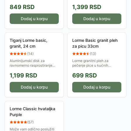
vam olakšati spremanje
toplote. Soft-touch ručka.
849
RSD
1,399
RSD
omiljenih peciva. Ovaj kalup
Otporno na grebanje.
je od teflona i ima 12 rupa.
Dodaj u korpu
Dodaj u korpu
Tiganj Lorme basic,
Lorme Basic granit pleh
granit, 24 cm
za picu 33cm
(
14
)
(
13
)
Aluminijumski disk za
Lorme granitni pleh za
ravnomerno rasprostiranje
pečenje pice u kućnih
toplote. Soft-touch ručka.
uslovima. Ima granitni premaz
1,199
RSD
699
RSD
Otporno na grebanje.
tako da se testo neće lepiti za
pleh. Dimenzija mu je 33cm.
Dodaj u korpu
Dodaj u korpu
Lorme Classic hvataljka
Purple
(
57
)
Može vam odlično poslužiti