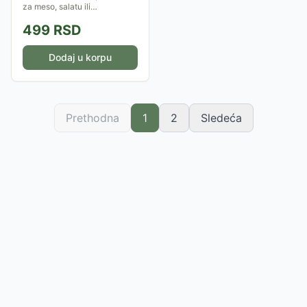
za meso, salatu ili
prebacivanje komada hrane
499
RSD
iz šerpe
Dodaj u korpu
Prethodna
1
2
Sledeća