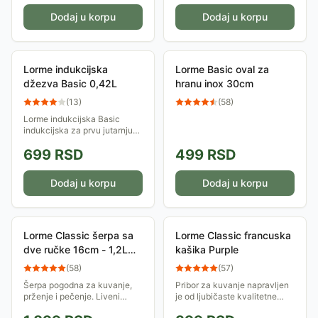
Dodaj u korpu
Dodaj u korpu
Lorme indukcijska
Lorme Basic oval za
džezva Basic 0,42L
hranu inox 30cm
(
13
)
(
58
)
Lorme indukcijska Basic
indukcijska za prvu jutarnju
kafu. Zapremina je 0,42L.
699
RSD
499
RSD
Može se prati u mašini za
pranje sudova
Dodaj u korpu
Dodaj u korpu
Lorme Classic šerpa sa
Lorme Classic francuska
dve ručke 16cm - 1,2L
kašika Purple
Gold
(
58
)
(
57
)
Šerpa pogodna za kuvanje,
Pribor za kuvanje napravljen
prženje i pečenje. Liveni
je od ljubičaste kvalitetne
aluminijum omogućava bolju
plastike, koja je otporna na