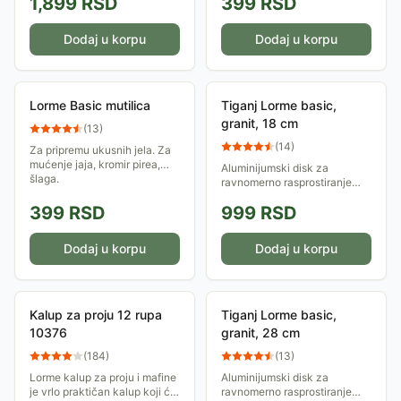
1,899
RSD
399
RSD
toplotnu provodljivost. Ima
toplotu. Može se prati u
granitni premaz i indukcijsko
mašini za pranje posuđa.
dno
Dodaj u korpu
Dodaj u korpu
Lorme Basic mutilica
Tiganj Lorme basic,
granit, 18 cm
(
13
)
(
14
)
Za pripremu ukusnih jela. Za
mućenje jaja, kromir pirea,
Aluminijumski disk za
šlaga.
ravnomerno rasprostiranje
toplote. Soft-touch ručka.
399
RSD
999
RSD
Otporno na grebanje.
Dodaj u korpu
Dodaj u korpu
Kalup za proju 12 rupa
Tiganj Lorme basic,
10376
granit, 28 cm
(
184
)
(
13
)
Lorme kalup za proju i mafine
Aluminijumski disk za
je vrlo praktičan kalup koji će
ravnomerno rasprostiranje