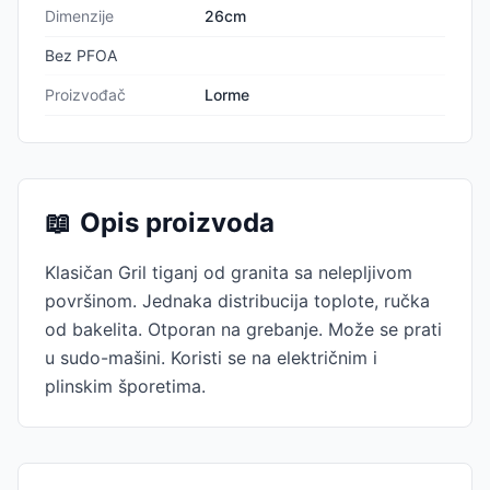
Dimenzije
26cm
Bez PFOA
Proizvođač
Lorme
📖
Opis proizvoda
Klasičan Gril tiganj od granita sa nelepljivom
površinom. Jednaka distribucija toplote, ručka
od bakelita. Otporan na grebanje. Može se prati
u sudo-mašini. Koristi se na električnim i
plinskim šporetima.