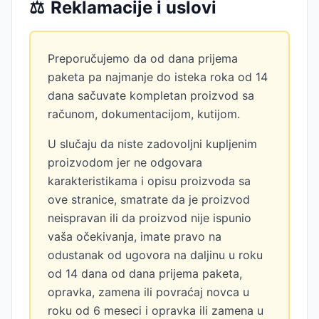
⚖️
Reklamacije i uslovi
Preporučujemo da od dana prijema
paketa pa najmanje do isteka roka od 14
dana sačuvate kompletan proizvod sa
računom, dokumentacijom, kutijom.
U slučaju da niste zadovoljni kupljenim
proizvodom jer ne odgovara
karakteristikama i opisu proizvoda sa
ove stranice, smatrate da je proizvod
neispravan ili da proizvod nije ispunio
vaša očekivanja, imate pravo na
odustanak od ugovora na daljinu u roku
od 14 dana od dana prijema paketa,
opravka, zamena ili povraćaj novca u
roku od 6 meseci i opravka ili zamena u