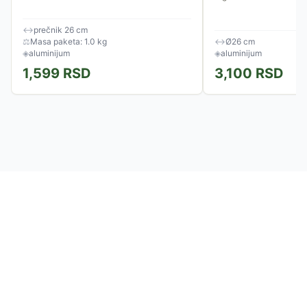
↔
prečnik 26 cm
⚖
Masa paketa: 1.0 kg
↔
Ø26 cm
◈
aluminijum
◈
aluminijum
1,599
RSD
3,100
RSD