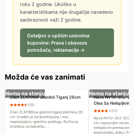
roku 2 godine. Ukoliko u
karakteristikama nije drugačije navedeno
saobraznost važi 2 godine.
Detaljno o opštim uslovima
kupovine: Prava i obaveze
potrošača, reklamacije →
Možda će vas zanimati
Nema na stanju
Nema na stanju
Zilan ZLN1969 Granitni Tiganj 26cm
Nava NV10-302-203
Olea Sa Nelepljivim
(
10
)
(
11
)
Zilan ZLN1969 je granitni tiganj prečnika 26
cm. Izrađen je od aluminijuma i ima
Nava NV10-302-203 je t
neprianjajuću granitnu podlogu. Ručka je
cm, napravljen od alumi
izrađena od bakelita...
nelepljivim premazom. I
ergonomsku dršku. Pogod