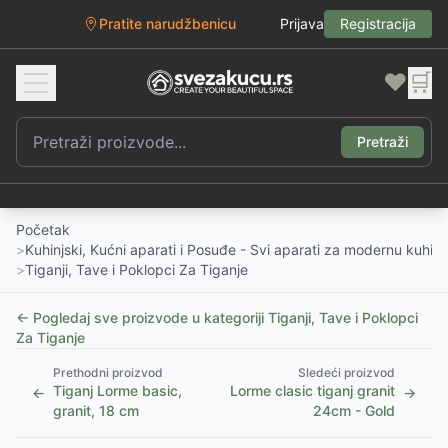
Pratite narudžbenicu
Prijava
Registracija
❤️
🛒
Pretraži
Početak
>
Kuhinjski, Kućni aparati i Posuđe - Svi aparati za modernu kuhinj
>
Tiganji, Tave i Poklopci Za Tiganje
← Pogledaj sve proizvode u kategoriji
Tiganji, Tave i Poklopci
Za Tiganje
Prethodni proizvod
Sledeći proizvod
Tiganj Lorme basic,
Lorme clasic tiganj granit
←
→
granit, 18 cm
24cm - Gold