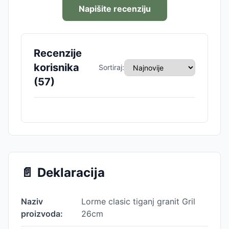
Napišite recenziju
Recenzije
korisnika
Sortiraj:
(
57
)
📄
Deklaracija
Naziv
Lorme clasic tiganj granit Gril
proizvoda:
26cm