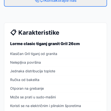
Kontaktirajte nas
📋
Karakteristike
Lorme clasic tiganj granit Gril 26cm
Klasičan Gril tiganj od granita
Nelepljiva površina
Jednaka distribucija toplote
Ručka od bakelita
Otporan na grebanje
Može se prati u sudo-mašini
Koristi se na električnim i plinskim šporetima