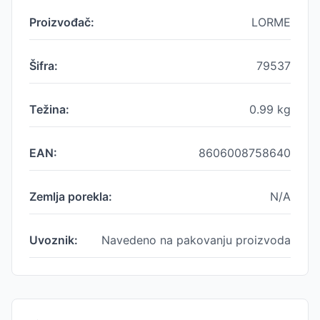
Proizvođač:
LORME
Šifra:
79537
Težina:
0.99
kg
EAN:
8606008758640
Zemlja porekla:
N/A
Uvoznik:
Navedeno na pakovanju proizvoda