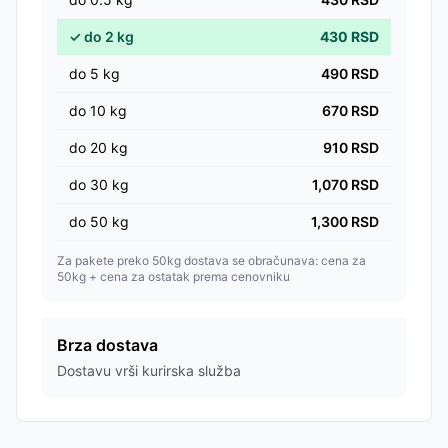
✓
do
2
kg
430
RSD
do
5
kg
490
RSD
do
10
kg
670
RSD
do
20
kg
910
RSD
do
30
kg
1,070
RSD
do
50
kg
1,300
RSD
Za pakete preko 50kg dostava se obračunava: cena za
50kg + cena za ostatak prema cenovniku
Brza dostava
Dostavu vrši kurirska služba