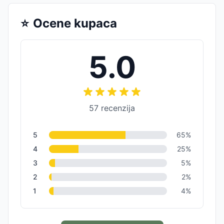
⭐
Ocene kupaca
5.0
57
recenzija
5
65
%
4
25
%
3
5
%
2
2
%
1
4
%