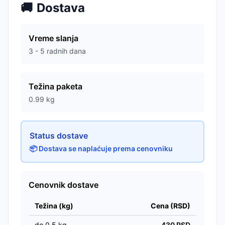
🚚
Dostava
Vreme slanja
3 - 5 radnih dana
Težina paketa
0.99
kg
Status dostave
📦 Dostava se naplaćuje prema cenovniku
Cenovnik dostave
Težina (kg)
Cena (RSD)
do
0.5
kg
430
RSD