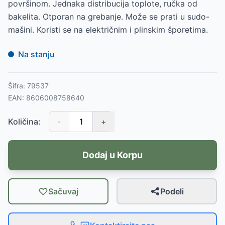
površinom. Jednaka distribucija toplote, ručka od
bakelita. Otporan na grebanje. Može se prati u sudo-
mašini. Koristi se na električnim i plinskim šporetima.
Na stanju
Šifra:
79537
EAN:
8606008758640
Količina:
-
+
Dodaj u Korpu
Sačuvaj
Podeli