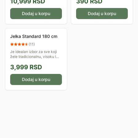
10,999
RSD
390
RSD
impresivnom Svetlećom
kugli.
Jelkom Za Spoljnu Upotrebu!
Visoka 180 cm, ova jelka
Dodaj u korpu
Dodaj u korpu
stvara...
Jelka Standard 180 cm
(
11
)
Je idealan izbor za sve koji
žele tradicionalnu, visoku i
bogatu jelku koja će
3,999
RSD
dominirati prostorom. Sa
svojom optimalnom visinom
od 180 cm, savršeno...
Dodaj u korpu