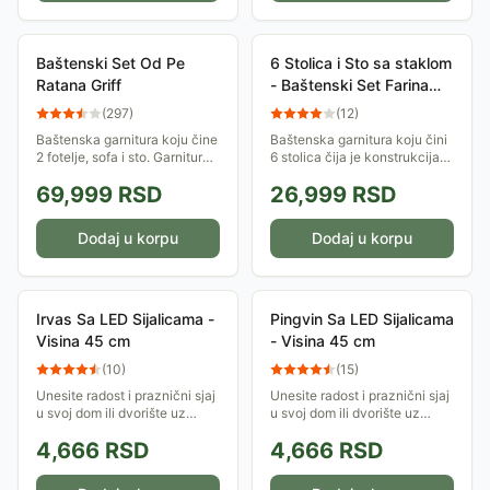
Tenda za zid ili plafon Multi Stripes 3x2m
-
15999
RSD
- D
Baštenski Set Od Pe Ratana Griff
-
69999
RSD
- Baštenska g
Baštenski Set Od Pe
6 Stolica i Sto sa staklom
Ratana Griff
- Baštenski Set Farina
Black
(
297
)
(
12
)
Baštenska garnitura koju čine
Baštenska garnitura koju čini
2 fotelje, sofa i sto. Garnitura
6 stolica čija je konstrukcija
je otporna na spoljne
od čelika, a sedište i naslon
69,999
RSD
26,999
RSD
vremenske uslove tako da se
od tekstilena i sto sa pločom
može koristiti u baštama ili
od kaljenog i zatamnjenog...
na...
Dodaj u korpu
Dodaj u korpu
Irvas Sa LED Sijalicama -
Pingvin Sa LED Sijalicama
Visina 45 cm
- Visina 45 cm
(
10
)
(
15
)
Unesite radost i praznični sjaj
Unesite radost i praznični sjaj
u svoj dom ili dvorište uz
u svoj dom ili dvorište uz
našeg neodoljivog irvasa sa
našeg neodoljivog pingvina
4,666
RSD
4,666
RSD
LED Sijalicama! Ova
sa LED Sijalicama! Ova
šarmantna figura, visoka 45
šarmantna figura, visoka 45
cm, idealna je...
cm, idealna...