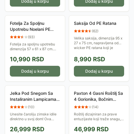
Dodaj u korpu
Dodaj u korpu
Fotelja Za Spoljnu
Saksija Od PE Ratana
Upotrebu Noelani PE
(
62
)
Ratan
(
93
)
Velika saksija, dimenzija 95 x
27 x 75 cm, napravljena od
Fotelja za spoljnu upotrebu
wicker PE ratana koji je
dimenzija 57 x 61 x 87 cm.
otporan na vremenske
Konstrukcija stolice je
uticaje...
10,990
RSD
8,990
RSD
čelična, a oplata je od PE
ratana. Otporna je na
vremenske uticaje, a...
Dodaj u korpu
Dodaj u korpu
Jelka Pod Snegom Sa
Paxton 4 Gasni Roštilj Sa
Instaliranim Lampicama
4 Gorionika, Bočnim
Flocked 213 cm
Gorionikom i Komodom
(
10
)
(
14
)
Na Točkovima
Unesite čaroliju zimske idile
Roštilj dizajniran za prave
direktno u svoj dom! Ova
entuzijaste koji traže snagu,
predivna "flocked" jelka,
svestranost i moderan dizajn.
26,999
RSD
46,999
RSD
visoka impresivnih 213 cm,
Sa ukupnom snagom od 17
dolazi sa 400 toplo belih LED
kW, ovaj model je prava