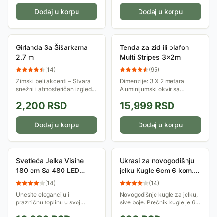
sijalica...
letnja...
Dodaj u korpu
Dodaj u korpu
Girlanda Sa Šišarkama
Tenda za zid ili plafon
2.7 m
Multi Stripes 3x2m
(
14
)
(
95
)
Zimski beli akcenti – Stvara
Dimenzije: 3 X 2 metara
snežni i atmosferičan izgled.
Aluminijumski okvir sa
Realistični ukrasi od šišarki –
metalnim ojačanjem
2,200
RSD
15,999
RSD
Dodaje prirodan i topao dodir.
Poliestersko platno obloženo
Izdržljiv PVC materijal za...
poliamidom
Dodaj u korpu
Dodaj u korpu
Svetleća Jelka Visine
Ukrasi za novogodišnju
180 cm Sa 480 LED
jelku Kugle 6cm 6 kom.
sijalica
Sive
(
14
)
(
14
)
Unesite eleganciju i
Novogodišnje kugle za jelku,
prazničnu toplinu u svoj
sive boje. Prečnik kugle je 6
eksterijer sa našom
cm. U pakovanju se nalazi 6