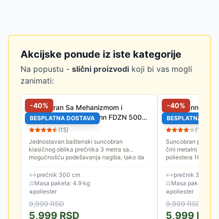
Akcijske ponude iz iste kategorije
Na popustu -
slični proizvodi
koji bi vas mogli
zanimati:
-
40
%
-
40
%
Suncobran Sa Mehanizmom i
Fieldmann Sunc
Nagibom 3 m Fieldmann FDZN 5006
Nagibom Crni
BESPLATNA DOSTAVA
BESPLATNA DOS
Bež
(
15
)
(
14
)
Jednostavan baštenski suncobran
Suncobran prečnika
klasičnog oblika prečnika 3 metra sa
čini metalni nosač i
mogućnošću podešavanja nagiba, tako da
poliestera 160 gram
ne morate nepotrebno često pomerati
je 3.8 cm. Spuštanje
sebe...
↔
prečnik 300 cm
↔
prečnik 300 cm
⚖
Masa paketa: 4.9 kg
⚖
Masa paketa: 4.8
◈
poliester
◈
poliester
9,999
RSD
9,999
RSD
5,999
RSD
5,999
RSD