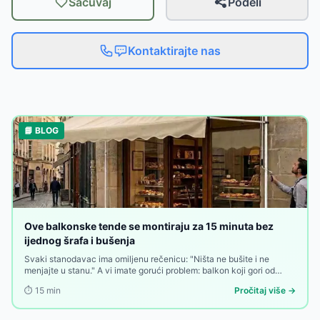
Sačuvaj
Podeli
Kontaktirajte nas
📘 BLOG
Ove balkonske tende se montiraju za 15 minuta bez
ijednog šrafa i bušenja
Svaki stanodavac ima omiljenu rečenicu: "Ništa ne bušite i ne
menjajte u stanu." A vi imate gorući problem: balkon koji gori od
sunca od deset ujutru do zalaska, bez imalo hladovine, bez
⏱️
15
min
Pročitaj više →
privatnosti, bez zaštite. Rešenje postoji — ali ako ga traži bušenje
zidova, mnogi odustaju na prvoj prepreci.