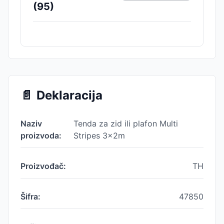
(
95
)
📄
Deklaracija
Naziv
Tenda za zid ili plafon Multi
proizvoda:
Stripes 3x2m
Proizvođač:
TH
Šifra:
47850