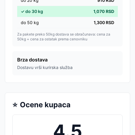
do
20
kg
910
RSD
✓
do
30
kg
1,070
RSD
do
50
kg
1,300
RSD
Za pakete preko 50kg dostava se obračunava: cena za
50kg + cena za ostatak prema cenovniku
Brza dostava
Dostavu vrši kurirska služba
⭐
Ocene kupaca
4.5