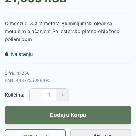
Dimenzije: 3 X 2 metara Aluminijumski okvir sa
metalnim ojačanjem Poliestersko platno obloženo
poliamidom
Na stanju
Šifra:
47850
EAN:
4337255698895
Količina:
-
+
Dodaj u Korpu