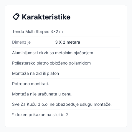
📋
Karakteristike
Tenda Multi Stripes 3x2 m
Dimenzije
3 X 2 metara
Aluminijumski okvir sa metalnim ojačanjem
Poliestersko platno obloženo poliamidom
Montaža na zid ili plafon
Potrebno montirati.
Montaža nije uračunata u cenu.
Sve Za Kuću d.o.o. ne obezbeđuje uslugu montaže.
* dezen prikazan na slici br 2