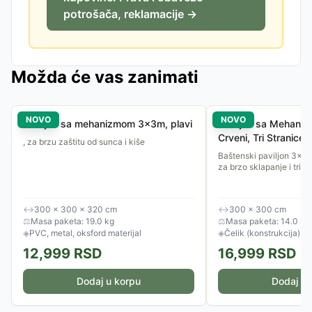
potrošača, reklamacije →
Možda će vas zanimati
NOVO
NOVO
Paviljon sa mehanizmom 3x3m, plavi
Paviljon sa Mehani
Crveni, Tri Stranice
, za brzu zaštitu od sunca i kiše
Baštenski paviljon 3x
za brzo sklapanje i tri b
↔
300 × 300 × 320 cm
↔
300 × 300 cm
⚖
Masa paketa: 19.0 kg
⚖
Masa paketa: 14.0 kg
◈
PVC, metal, oksford materijal
◈
Čelik (konstrukcija), po
12,999
RSD
16,999
RSD
Dodaj u korpu
Dodaj u 