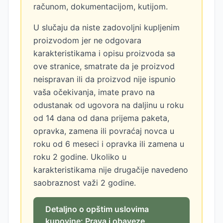
računom, dokumentacijom, kutijom.
U slučaju da niste zadovoljni kupljenim
proizvodom jer ne odgovara
karakteristikama i opisu proizvoda sa
ove stranice, smatrate da je proizvod
neispravan ili da proizvod nije ispunio
vaša očekivanja, imate pravo na
odustanak od ugovora na daljinu u roku
od 14 dana od dana prijema paketa,
opravka, zamena ili povraćaj novca u
roku od 6 meseci i opravka ili zamena u
roku 2 godine. Ukoliko u
karakteristikama nije drugačije navedeno
saobraznost važi 2 godine.
Detaljno o opštim uslovima
kupovine: Prava i obaveze