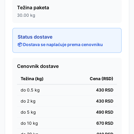
Težina paketa
30.00
kg
Status dostave
📦 Dostava se naplaćuje prema cenovniku
Cenovnik dostave
Težina (kg)
Cena (RSD)
do
0.5
kg
430
RSD
do
2
kg
430
RSD
do
5
kg
490
RSD
do
10
kg
670
RSD