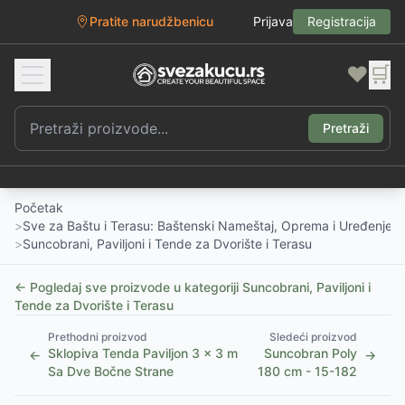
Pratite narudžbenicu
Prijava
Registracija
❤️
🛒
Pretraži
Početak
>
Sve za Baštu i Terasu: Baštenski Nameštaj, Oprema i Uređenje D
>
Suncobrani, Paviljoni i Tende za Dvorište i Terasu
← Pogledaj sve proizvode u kategoriji
Suncobrani, Paviljoni i
Tende za Dvorište i Terasu
Prethodni proizvod
Sledeći proizvod
Sklopiva Tenda Paviljon 3 x 3 m
Suncobran Poly
←
→
Sa Dve Bočne Strane
180 cm - 15-182