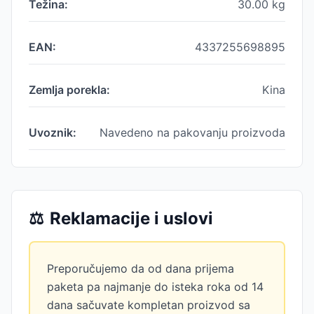
Težina:
30.00
kg
EAN:
4337255698895
Zemlja porekla:
Kina
Uvoznik:
Navedeno na pakovanju proizvoda
⚖️
Reklamacije i uslovi
Preporučujemo da od dana prijema
paketa pa najmanje do isteka roka od 14
dana sačuvate kompletan proizvod sa