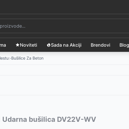
ama
Noviteti
Sada na Akciji
Brendovi
Blo
Mestu
>
Bušilice Za Beton
vode:
i Udarna bušilica DV22V-WV
-
14799
RSD
nn FDV 210850-E
LN 1760 046498
-
-
31599
6899
RSD
RSD