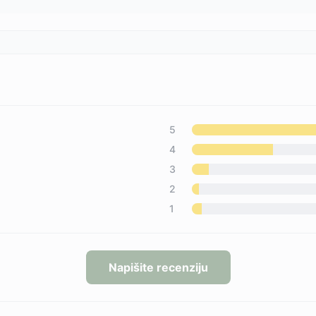
5
4
3
2
1
Napišite recenziju