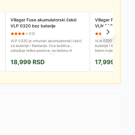
Villager Fuse akumulatorski čekić
Villager Fuse akumu
VLP 0320 bez baterije
VLN 0220 bez bater
(
12
)
(
14
)
VLP 0320 je vrhunski akumulatorski čekić
VLN 0220 je akumulator
za bušenje i štemanje. Ova bušilica
bušenje i štemanje. To 
odrađuje teške poslove, na betonu ili
beton koje je optereće
metalu, bilo gde na gradilištu.
inženjeringom za maksi
18,999
RSD
17,999
RSD