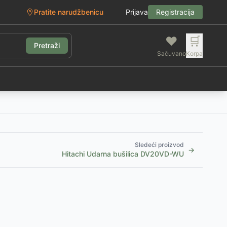
Pratite narudžbenicu
Prijava
Registracija
❤️
🛒
Pretraži
Sačuvano
Korpa
g
Sledeći proizvod
→
Hitachi Udarna bušilica DV20VD-WU