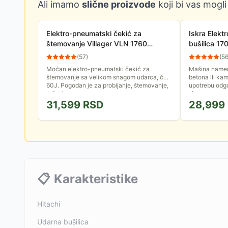
Ali imamo
slične proizvode
koji bi vas mogli
Elektro-pneumatski čekić za
Iskra Elekt
štemovanje Villager VLN 1760
bušilica 1
046498
(
57
)
(
5
Moćan elektro-pneumatski čekić za
Mašina namen
štemovanje sa velikom snagom udarca, čak
betona ili ka
60J. Pogodan je za probijanje, štemovanje,
upotrebu odg
rušenje...
sistem. Isporu
31,599
RSD
28,999
📋
Karakteristike
Hitachi
Udarna bušilica