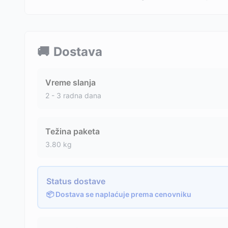
🚚
Dostava
Vreme slanja
2 - 3 radna dana
Težina paketa
3.80
kg
Status dostave
📦 Dostava se naplaćuje prema cenovniku