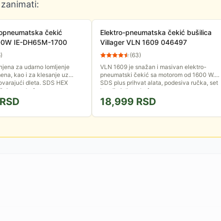
 zanimati:
ropneumatska čekić
Elektro-pneumatska čekić bušilica
700W IE-DH65M-1700
Villager VLN 1609 046497
6
)
(
63
)
jena za udarno lomljenje
VLN 1609 je snažan i masivan elektro-
mena, kao i za klesanje uz
pneumatski čekić sa motorom od 1600 W.
ovarajući dleta. SDS HEX
SDS plus prihvat alata, podesiva ručka, set
čuje se u koferu.
burgija i dleta, kofer.
RSD
18,999
RSD