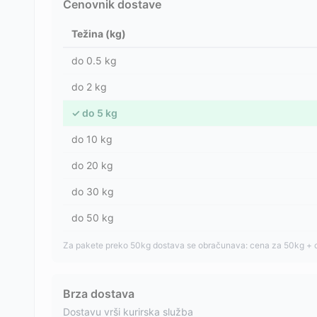
Cenovnik dostave
Težina (kg)
do
0.5
kg
do
2
kg
✓
do
5
kg
do
10
kg
do
20
kg
do
30
kg
do
50
kg
Za pakete preko 50kg dostava se obračunava: cena za 50kg + 
Brza dostava
Dostavu vrši kurirska služba