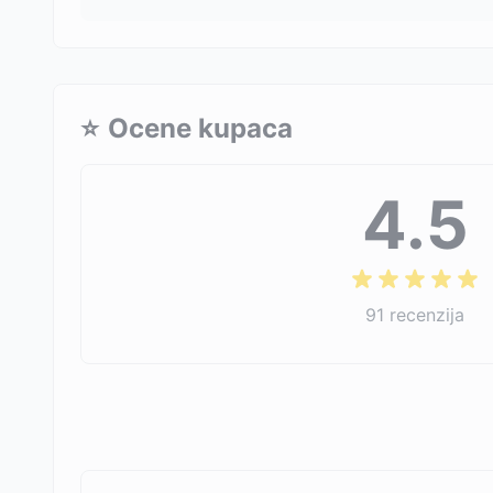
⭐
Ocene kupaca
4.5
91
recenzija