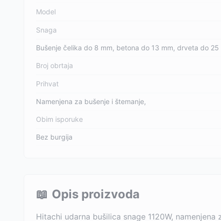
Model
Snaga
Bušenje čelika do 8 mm, betona do 13 mm, drveta do 2
Broj obrtaja
Prihvat
Namenjena za bušenje i štemanje,
Obim isporuke
Bez burgija
📖
Opis proizvoda
Hitachi udarna bušilica snage 1120W, namenjena z