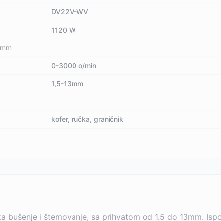
DV22V-WV
1120 W
5 mm
0-3000 o/min
1,5-13mm
kofer, ručka, graničnik
a bušenje i štemovanje, sa prihvatom od 1.5 do 13mm. Ispo