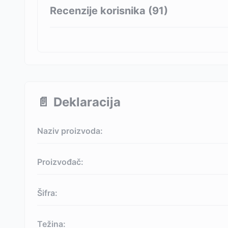
Recenzije korisnika (
91
)
📄
Deklaracija
Naziv proizvoda:
Proizvođač:
Šifra:
Težina: