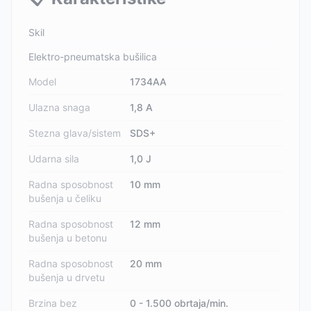
Skil
Elektro-pneumatska bušilica
Model
1734AA
Ulazna snaga
1,8 A
Stezna glava/sistem
SDS+
Udarna sila
1,0 J
Radna sposobnost
10 mm
bušenja u čeliku
Radna sposobnost
12 mm
bušenja u betonu
Radna sposobnost
20 mm
bušenja u drvetu
Brzina bez
0 - 1.500 obrtaja/min.