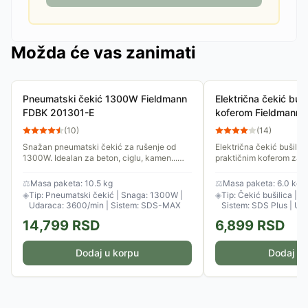
Možda će vas zanimati
Pneumatski čekić 1300W Fieldmann
Električna čekić bu
FDBK 201301-E
koferom Fieldmann
(
10
)
(
14
)
Snažan pneumatski čekić za rušenje od
Električna čekić bušili
1300W. Idealan za beton, ciglu, kamen...
praktičnim koferom za n
SDS MAX sistem stezanja obezbeđuje brzu
izrađenim od kvalitetne p
promenu dleta tokom rada i...
možete izabrati i da...
⚖
Masa paketa: 10.5 kg
⚖
Masa paketa: 6.0 kg
◈
Tip: Pneumatski čekić | Snaga: 1300W |
◈
Tip: Čekić bušilica | 
Udaraca: 3600/min | Sistem: SDS-MAX
Sistem: SDS Plus | Ud
2.9J
14,799
RSD
6,899
RSD
Dodaj u korpu
Dodaj u 