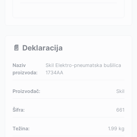
📄
Deklaracija
Naziv
Skil Elektro-pneumatska bušilica
proizvoda:
1734AA
Proizvođač:
Skil
Šifra:
661
Težina:
1.99
kg