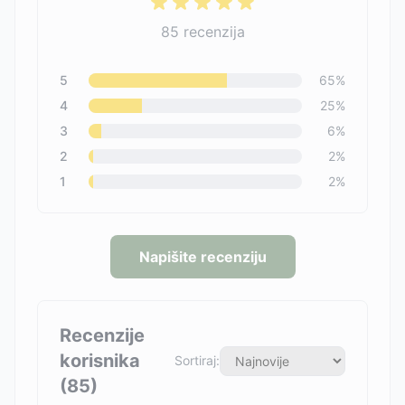
85
recenzija
5
65
%
4
25
%
3
6
%
2
2
%
1
2
%
Napišite recenziju
Recenzije
korisnika
Sortiraj:
(
85
)