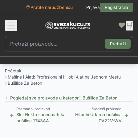
Pratite narudžbenicu
Prijava
Registracija
❤️
🛒
Pretraži
Početak
>
Mašine i Alati: Profesionalni i Hobi Alat na Jednom Mestu
>
Bušilice Za Beton
← Pogledaj sve proizvode u kategoriji
Bušilice Za Beton
Prethodni proizvod
Sledeći proizvod
Skil Elektro-pneumatska
Hitachi Udarna bušilica
←
→
bušilica 1743AA
DV22V-WV