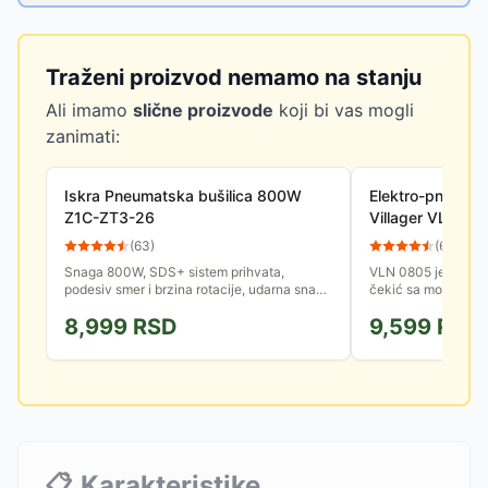
Traženi proizvod nemamo na stanju
Ali imamo
slične proizvode
koji bi vas mogli
zanimati:
Iskra Pneumatska bušilica 800W
Elektro-pneumat
Z1C-ZT3-26
Villager VLN 0
(
63
)
(
61
)
Snaga 800W, SDS+ sistem prihvata,
VLN 0805 je snaža
podesiv smer i brzina rotacije, udarna snaga
čekić sa motorom 
2.8J, 0-5300 udaraca/min, 0-1200 rpm...
prihvat alata, podes
8,999
RSD
9,599
RSD
burgija i dleta, kofer
📋
Karakteristike