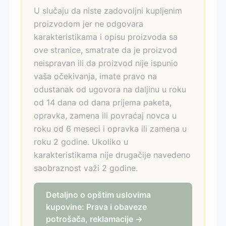
U slučaju da niste zadovoljni kupljenim
proizvodom jer ne odgovara
karakteristikama i opisu proizvoda sa
ove stranice, smatrate da je proizvod
neispravan ili da proizvod nije ispunio
vaša očekivanja, imate pravo na
odustanak od ugovora na daljinu u roku
od 14 dana od dana prijema paketa,
opravka, zamena ili povraćaj novca u
roku od 6 meseci i opravka ili zamena u
roku 2 godine. Ukoliko u
karakteristikama nije drugačije navedeno
saobraznost važi 2 godine.
Detaljno o opštim uslovima
kupovine: Prava i obaveze
potrošača, reklamacije →