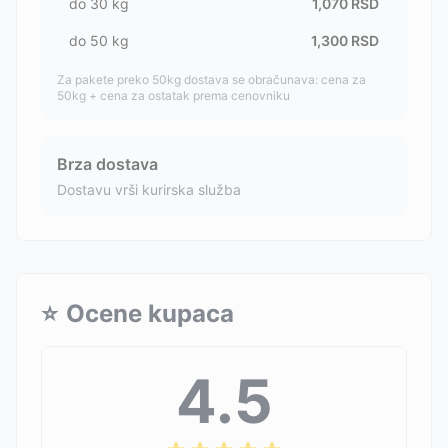
do
30
kg
1,070
RSD
do
50
kg
1,300
RSD
Za pakete preko 50kg dostava se obračunava: cena za
50kg + cena za ostatak prema cenovniku
Brza dostava
Dostavu vrši kurirska služba
⭐
Ocene kupaca
4.5