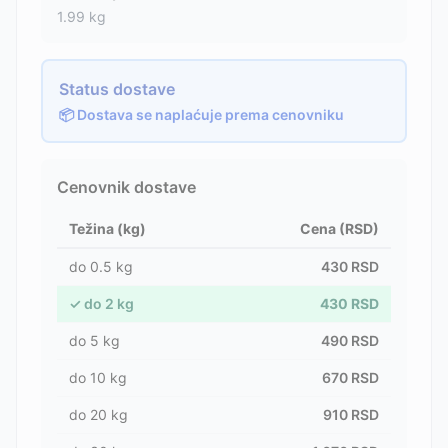
1.99
kg
Status dostave
📦 Dostava se naplaćuje prema cenovniku
Cenovnik dostave
Težina (kg)
Cena (RSD)
do
0.5
kg
430
RSD
✓
do
2
kg
430
RSD
do
5
kg
490
RSD
do
10
kg
670
RSD
do
20
kg
910
RSD