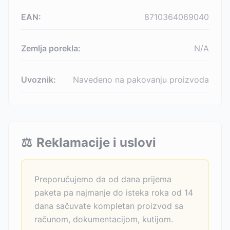
EAN:
8710364069040
Zemlja porekla:
N/A
Uvoznik:
Navedeno na pakovanju proizvoda
⚖️
Reklamacije i uslovi
Preporučujemo da od dana prijema
paketa pa najmanje do isteka roka od 14
dana sačuvate kompletan proizvod sa
računom, dokumentacijom, kutijom.