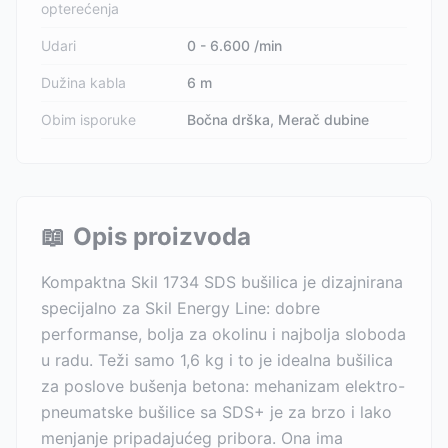
opterećenja
Udari
0 - 6.600 /min
Dužina kabla
6 m
Obim isporuke
Bočna drška, Merač dubine
📖
Opis proizvoda
Kompaktna Skil 1734 SDS bušilica je dizajnirana
specijalno za Skil Energy Line: dobre
performanse, bolja za okolinu i najbolja sloboda
u radu. Teži samo 1,6 kg i to je idealna bušilica
za poslove bušenja betona: mehanizam elektro-
pneumatske bušilice sa SDS+ je za brzo i lako
menjanje pripadajućeg pribora. Ona ima