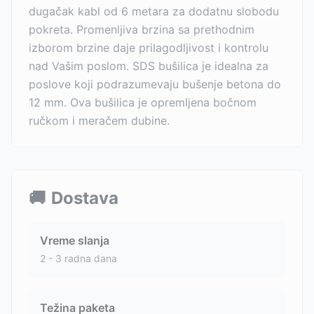
dugačak kabl od 6 metara za dodatnu slobodu
pokreta. Promenljiva brzina sa prethodnim
izborom brzine daje prilagodljivost i kontrolu
nad Vašim poslom. SDS bušilica je idealna za
poslove koji podrazumevaju bušenje betona do
12 mm. Ova bušilica je opremljena bočnom
ručkom i meračem dubine.
🚚
Dostava
Vreme slanja
2 - 3 radna dana
Težina paketa