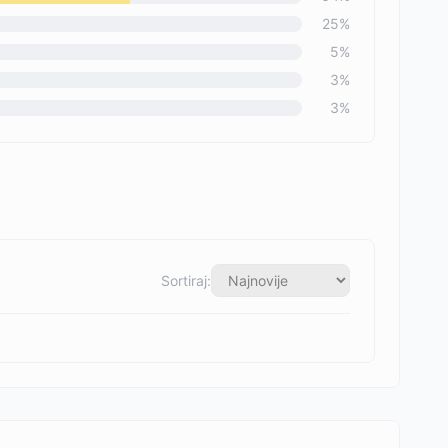
25
%
5
%
3
%
3
%
Sortiraj: