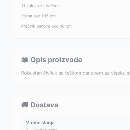
11 kukica za kačenje
Visina oko 185 cm
Prečnik osnove oko 40 cm
📖
Opis proizvoda
Robustan čiviluk sa teškom osnovom za visoku sta
🚚
Dostava
Vreme slanja
2 - 3 radna dana