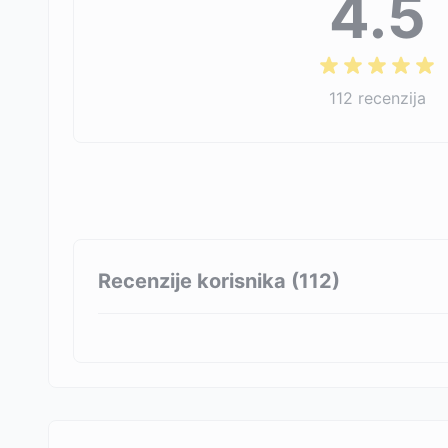
4.5
112
recenzija
Recenzije korisnika (
112
)