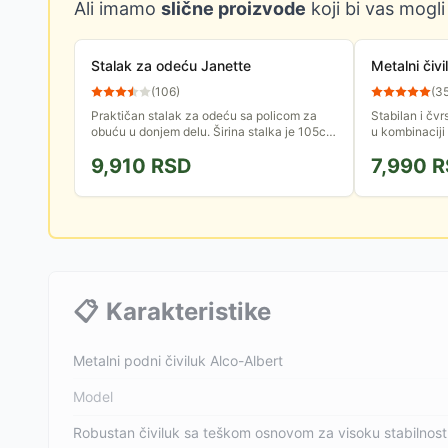
Ali imamo
slične proizvode
koji bi vas mogli
Stalak za odeću Janette
Metalni čivi
(
106
)
(
3
Praktičan stalak za odeću sa policom za
Stabilan i čvr
obuću u donjem delu. Širina stalka je 105cm
u kombinaciji
a visina 170cm. Izrađen je od medijapana i
čiviluka je 1
9,910
RSD
7,990
R
masivne borovine.
kišobrane.
📋
Karakteristike
Metalni podni čiviluk Alco-Albert
Model
Robustan čiviluk sa teškom osnovom za visoku stabilnost