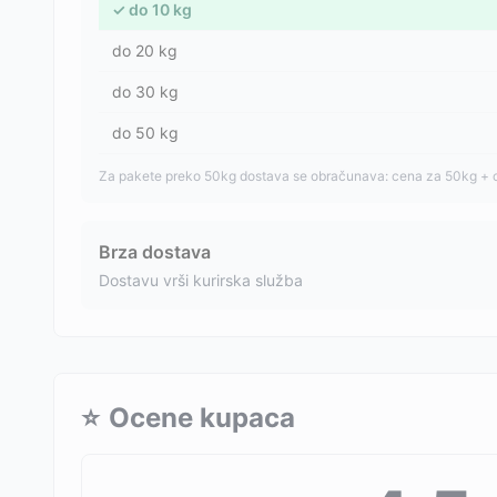
✓
do
10
kg
do
20
kg
do
30
kg
do
50
kg
Za pakete preko 50kg dostava se obračunava: cena za 50kg + 
Brza dostava
Dostavu vrši kurirska služba
⭐
Ocene kupaca