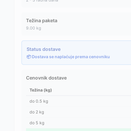
Težina paketa
9.00
kg
Status dostave
📦 Dostava se naplaćuje prema cenovniku
Cenovnik dostave
Težina (kg)
do
0.5
kg
do
2
kg
do
5
kg