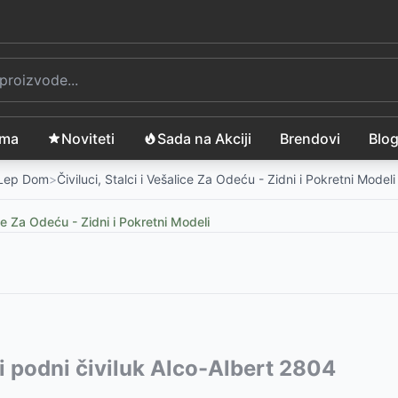
ama
Noviteti
Sada na Akciji
Brendovi
Blo
 Lep Dom
>
Čiviluci, Stalci i Vešalice Za Odeću - Zidni i Pokretni Modeli
lice Za Odeću - Zidni i Pokretni Modeli
vode:
i podni čiviluk Alco-Albert 2804
-
2399
RSD
2
-
2499
RSD