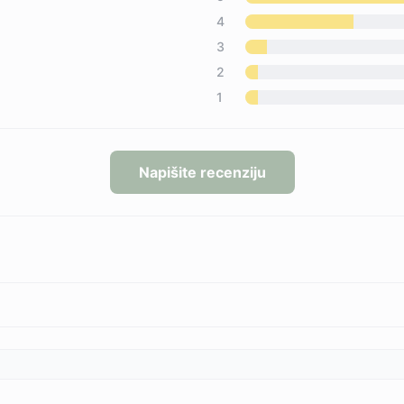
4
3
2
1
Napišite recenziju