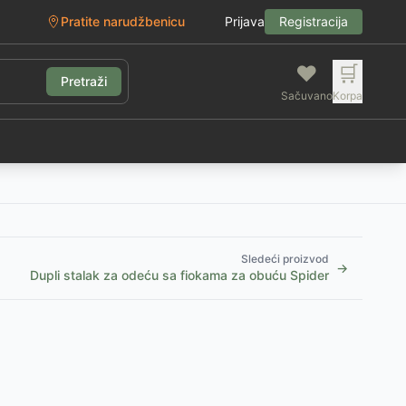
Pratite narudžbenicu
Prijava
Registracija
❤️
🛒
Pretraži
Sačuvano
Korpa
g
Sledeći proizvod
→
Dupli stalak za odeću sa fiokama za obuću Spider