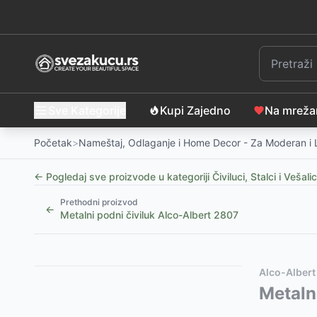
Sve Kategorije
Kupi Zajedno
Na mrež
Početak
>
Nameštaj, Odlaganje i Home Decor - Za Moderan i
← Pogledaj sve proizvode u kategoriji
Čiviluci, Stalci i Veša
Prethodni proizvod
←
Metalni podni čiviluk Alco-Albert 2807
Slični proizvodi
Alternative za rasprodati proizvod
Alco-Albert
Dupli pokretni stalak za odeću sa točkićima V162cm
Ovaj proizvod nije dostupan, pogledajte slične proiz
Metaln
Vilde Stalak za odeću sa 2 police i točkićima 56802
Stalak za odeću Janette
-
9910
RSD