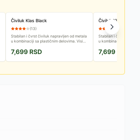
Čiviluk Klas Black
Čiviluk Klas Alu
(
13
)
(
11
)
Stabilan i čvrst čiviluk napravljen od metala
Stabilan i čvrst čiviluk
u kombinaciji sa plastičnim delovima. Visina
u kombinaciji sa plasti
čiviluka je 170 cm. Poseduje stalak za
čiviluka je 170 cm. Pos
7,699
RSD
7,699
RSD
odlaganje kišobrana.
odlaganje kišobrana.