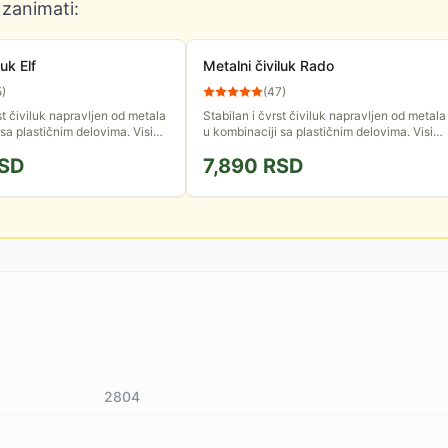
 zanimati:
luk Elf
Metalni čiviluk Rado
5
)
(
47
)
st čiviluk napravljen od metala
Stabilan i čvrst čiviluk napravljen od metala
 sa plastičnim delovima. Visina
u kombinaciji sa plastičnim delovima. Visina
73 cm. Poseduje dodatak za
čiviluka je 173 cm. Poseduje stalak za
SD
7,890
RSD
dolaganje i ceđenje...
2804