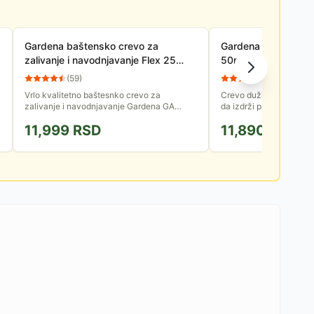
Gardena baštensko crevo za
Gardena baštensko 
zalivanje i navodnjavanje Flex 25
50m, 1/2 inča (13
metara 19 mm (3/4 inča) GA 18053-
(
59
)
(
149
)
20
Vrlo kvalitetno baštesnko crevo za
Crevo dužine 50m, pre
zalivanje i navodnjavanje Gardena GA
da izdrži pritisak vode 
18053-20. Dužina creva: 25 metara.
je upadljivom bojom rad
11,999
RSD
11,890
RSD
Prečnik: 3/4 inča (19 mm). Otporno je na...