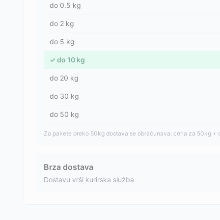
do
0.5
kg
do
2
kg
do
5
kg
✓
do
10
kg
do
20
kg
do
30
kg
do
50
kg
Za pakete preko 50kg dostava se obračunava: cena za 50kg + 
Brza dostava
Dostavu vrši kurirska služba