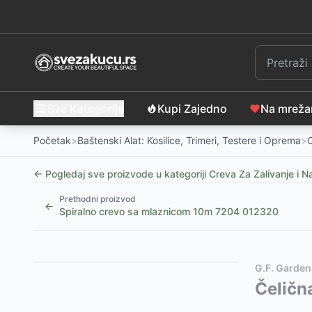
Sve Kategorije
Kupi Zajedno
Na mrež
Početak
>
Baštenski Alat: Kosilice, Trimeri, Testere i Oprema
>
C
← Pogledaj sve proizvode u kategoriji
Creva Za Zalivanje i 
Prethodni proizvod
←
Spiralno crevo sa mlaznicom 10m 7204 012320
Slični proizvodi
Alternative za rasprodati proizvod
G.F. Garden
Automatska motalica za baštensko crevo 15m
Ovaj proizvod nije dostupan, pogledajte slične proiz
Čeličn
-
599
Euro Guip Baštensko meko crevo 1/2x50m
Gardena AquaRoll S set - kolica sa crevom, prskali
-
2899
R