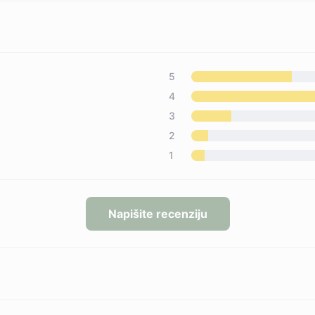
5
4
3
2
1
Napišite recenziju