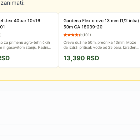
 zanimati:
Refittex 40bar 10x16
Gardena Flex crevo 13 mm (1/2 inča)
01
50m GA 18039-20
8
)
(
101
)
o za primenu agro-tehničkih
Crevo dužine 50m, prečnika 13mm. Može
 ili gasovitom stanju. Radni
da izdrži pritisak vode od 25 bara. Izrađeno
0 bara. Dužina 100m.
je od izuzetno kvalitetnih materijala.
RSD
13,390
RSD