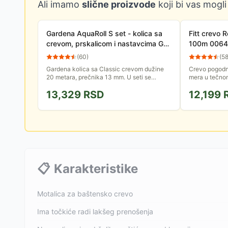
Ali imamo
slične proizvode
koji bi vas mogli
Gardena AquaRoll S set - kolica sa
Fitt crevo 
crevom, prskalicom i nastavcima GA
100m 0064
18502-20
(
60
)
(
5
Gardena kolica sa Classic crevom dužine
Crevo pogodn
20 metara, prečnika 13 mm. U seti se
mera u tečnom
nalaze adapteri za povezivanje creva i
pritisak je 4
13,329
RSD
12,199
prskalica.
📋
Karakteristike
Motalica za baštensko crevo
Ima točkiće radi lakšeg prenošenja