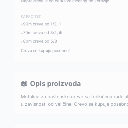
Napravljena je od čelika zaštićenog od korozije
KAPACITET
90m creva od 1/2, ili
•
70m creva od 3/4, ili
•
80m creva od 5/8
•
Crevo se kupuje posebno!
📖
Opis proizvoda
Motalica za baštensko crevo sa točkićima radi la
u zavisnosti od veličine. Crevo se kupuje posebn