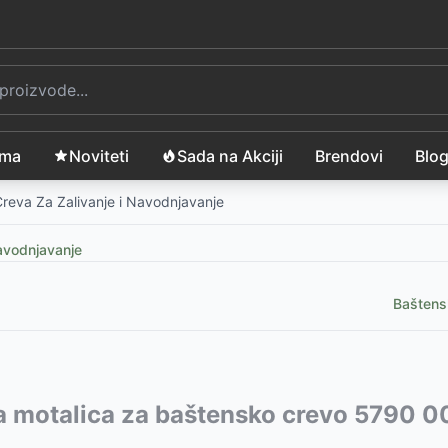
ama
Noviteti
Sada na Akciji
Brendovi
Blo
reva Za Zalivanje i Navodnjavanje
Navodnjavanje
Baštens
vode:
a motalica za baštensko crevo 5790 
9
RSD
com i nastavcima GA 18502-20
SD
-
13329
RSD