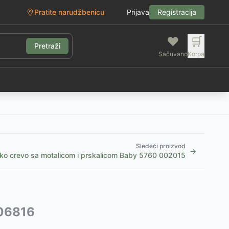
Pratite narudžbenicu
Prijava
Registracija
❤️
🛒
Pretraži
Sačuvano
Korpa
g
Sledeći proizvod
→
ko crevo sa motalicom i prskalicom Baby 5760 002015
006816