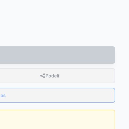
SD
Podeli
nas