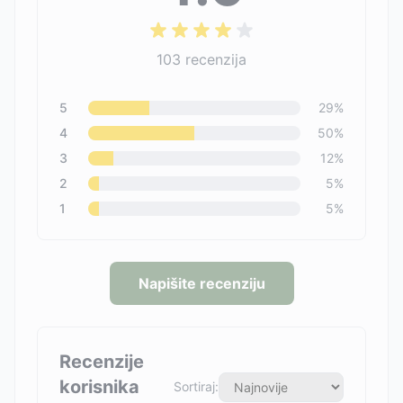
103
recenzija
5
29
%
4
50
%
3
12
%
2
5
%
1
5
%
Napišite recenziju
Recenzije
korisnika
Sortiraj: