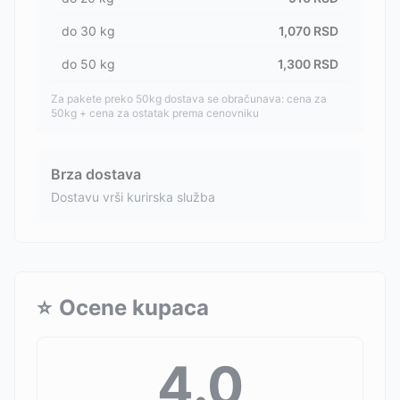
do
30
kg
1,070
RSD
do
50
kg
1,300
RSD
Za pakete preko 50kg dostava se obračunava: cena za
50kg + cena za ostatak prema cenovniku
Brza dostava
Dostavu vrši kurirska služba
⭐
Ocene kupaca
4.0