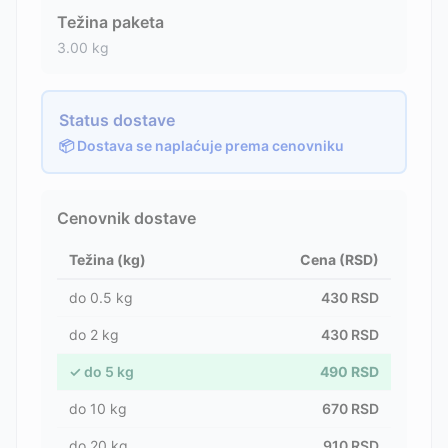
Težina paketa
3.00
kg
Status dostave
📦 Dostava se naplaćuje prema cenovniku
Cenovnik dostave
Težina (kg)
Cena (RSD)
do
0.5
kg
430
RSD
do
2
kg
430
RSD
✓
do
5
kg
490
RSD
do
10
kg
670
RSD
do
20
kg
910
RSD