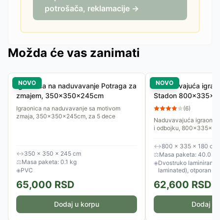
potrošača, reklamacije →
Možda će vas zanimati
NOVO
NOVO
Igraonica na naduvavanje Potraga za
Naduvavajuća igraon
zmajem, 350x350x245cm
Stadon 800x335x18
košarka, odbojka
Igraonica na naduvavanje sa motivom
(
6
)
zmaja, 350x350x245cm, za 5 dece
Naduvavajuća igraonica
i odbojku, 800x335x1
↔
800 × 335 × 180 cm
↔
350 × 350 × 245 cm
⚖
Masa paketa: 40.0 kg
⚖
Masa paketa: 0.1 kg
◈
Dvostruko laminirani P
◈
PVC
laminated), otporan n
65,000
RSD
62,600
RSD
Dodaj u korpu
Dodaj u 