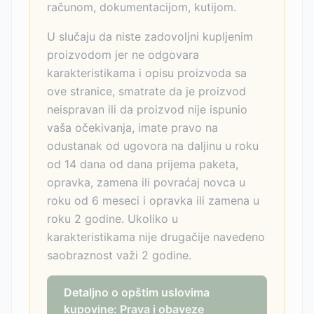
računom, dokumentacijom, kutijom.
U slučaju da niste zadovoljni kupljenim
proizvodom jer ne odgovara
karakteristikama i opisu proizvoda sa
ove stranice, smatrate da je proizvod
neispravan ili da proizvod nije ispunio
vaša očekivanja, imate pravo na
odustanak od ugovora na daljinu u roku
od 14 dana od dana prijema paketa,
opravka, zamena ili povraćaj novca u
roku od 6 meseci i opravka ili zamena u
roku 2 godine. Ukoliko u
karakteristikama nije drugačije navedeno
saobraznost važi 2 godine.
Detaljno o opštim uslovima
kupovine: Prava i obaveze