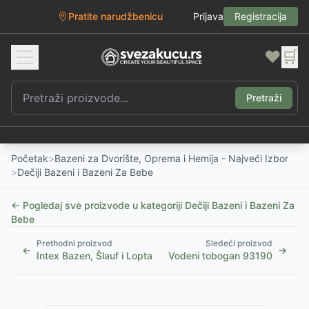
Pratite narudžbenicu
Prijava
Registracija
❤️
🛒
Pretraži
Početak
>
Bazeni za Dvorište, Oprema i Hemija - Najveći Izbor
>
Dečiji Bazeni i Bazeni Za Bebe
← Pogledaj sve proizvode u kategoriji
Dečiji Bazeni i Bazeni Za
Bebe
Prethodni proizvod
Sledeći proizvod
←
→
Intex Bazen, Šlauf i Lopta
Vodeni tobogan 93190
1
/
3