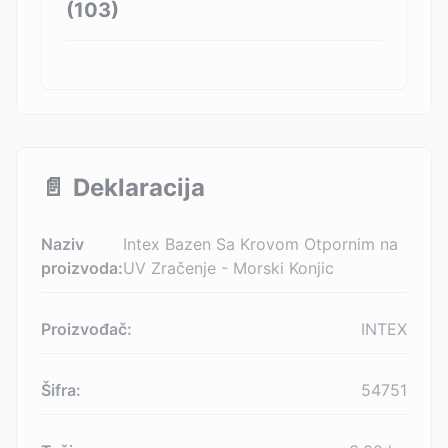
(
103
)
📄
Deklaracija
Naziv
Intex Bazen Sa Krovom Otpornim na
proizvoda:
UV Zračenje - Morski Konjic
Proizvođač:
INTEX
Šifra:
54751