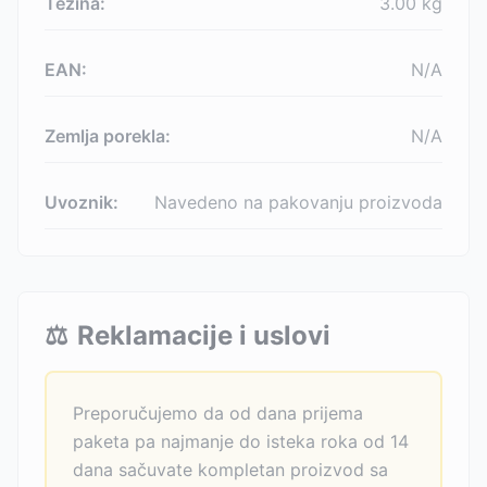
Težina:
3.00
kg
EAN:
N/A
Zemlja porekla:
N/A
Uvoznik:
Navedeno na pakovanju proizvoda
⚖️
Reklamacije i uslovi
Preporučujemo da od dana prijema
paketa pa najmanje do isteka roka od 14
dana sačuvate kompletan proizvod sa