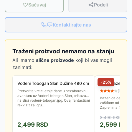
Sačuvaj
Podeli
Kontaktirajte nas
Traženi proizvod nemamo na stanju
Ali imamo
slične proizvode
koji bi vas mogli
zanimati:
-
25
%
Vodeni Tobogan Slon Dužine 490 cm
Intex Bazen Za
Pretvorite vrele letnje dane u nezaboravnu
(
13
)
avanturu uz Vodeni tobogan Slon, prikazan
Bazen da ceu od 1 d
na slici vodeni-tobogan.jpg. Ovaj fantastični
zaštitom od Sunca 
rekvizit za igru...
Zapremina 45 litar
cm.
3,490
RSD
2,499
RSD
2,599
RSD