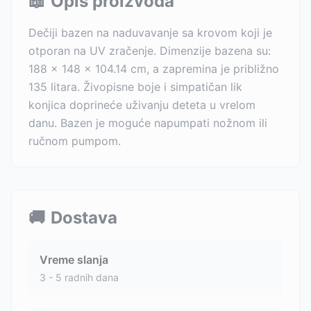
📖
Opis proizvoda
Dečiji bazen na naduvavanje sa krovom koji je
otporan na UV zračenje. Dimenzije bazena su:
188 x 148 x 104.14 cm, a zapremina je približno
135 litara. Živopisne boje i simpatičan lik
konjica doprineće uživanju deteta u vrelom
danu. Bazen je moguće napumpati nožnom ili
ručnom pumpom.
🚚
Dostava
Vreme slanja
3 - 5 radnih dana