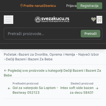
Pratite narudžbenicu
Prijava
Registracija
❤️
🛒
Pretraži
Početak
>
Bazeni za Dvorište, Oprema i Hemija - Najveći Izbor
>
Dečiji Bazeni i Bazeni Za Bebe
← Pogledaj sve proizvode u kategoriji
Dečiji Bazeni i Bazeni Za
Bebe
Prethodni proizvod
Sledeći proizvod
Gol za vaterpolo Sa Loptom -
Intex soft side bazen
←
→
Bestway 052123
za decu 58431
1
/
2