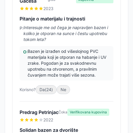
Gacesa
2023
Pitanje o materijalu i trajnosti
Interesuje me od čega je napravljen bazen i
P:
koliko je otporan na sunce i čestu upotrebu
tokom leta?
Bazen je izrađen od višeslojnog PVC
O:
materijala koji je otporan na habanje i UV
zrake. Pogodan je za svakodnevnu
upotrebu na otvorenom, a pravilnim
čuvanjem može trajati više sezona.
Korisno?
Da
(
24
)
Ne
Predrag Petrinjac
Čoka
Verifikovana kupovina
2022
Solidan bazen za dvorište