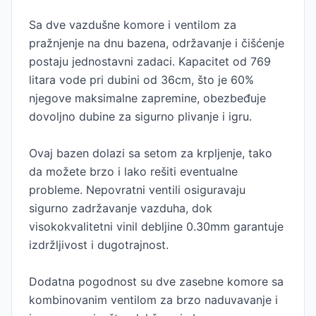
Sa dve vazdušne komore i ventilom za
pražnjenje na dnu bazena, održavanje i čišćenje
postaju jednostavni zadaci. Kapacitet od 769
litara vode pri dubini od 36cm, što je 60%
njegove maksimalne zapremine, obezbeđuje
dovoljno dubine za sigurno plivanje i igru.
Ovaj bazen dolazi sa setom za krpljenje, tako
da možete brzo i lako rešiti eventualne
probleme. Nepovratni ventili osiguravaju
sigurno zadržavanje vazduha, dok
visokokvalitetni vinil debljine 0.30mm garantuje
izdržljivost i dugotrajnost.
Dodatna pogodnost su dve zasebne komore sa
kombinovanim ventilom za brzo naduvavanje i