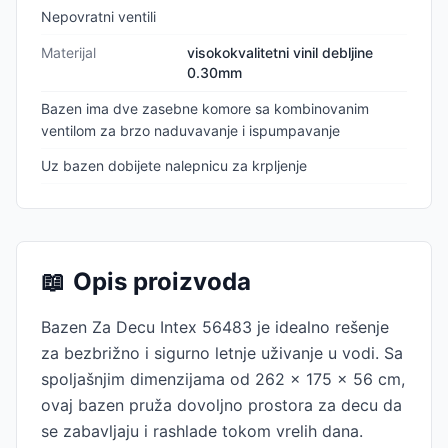
Nepovratni ventili
Materijal
visokokvalitetni vinil debljine
0.30mm
Bazen ima dve zasebne komore sa kombinovanim
ventilom za brzo naduvavanje i ispumpavanje
Uz bazen dobijete nalepnicu za krpljenje
📖
Opis proizvoda
Bazen Za Decu Intex 56483 je idealno rešenje
za bezbrižno i sigurno letnje uživanje u vodi. Sa
spoljašnjim dimenzijama od 262 x 175 x 56 cm,
ovaj bazen pruža dovoljno prostora za decu da
se zabavljaju i rashlade tokom vrelih dana.