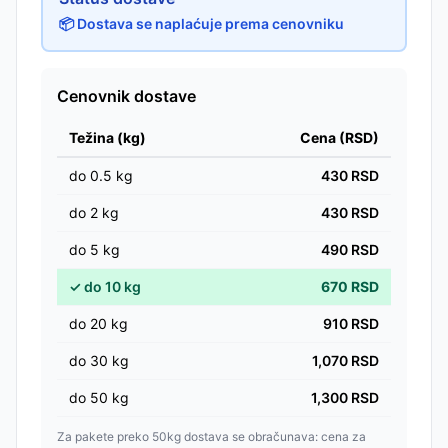
📦 Dostava se naplaćuje prema cenovniku
Cenovnik dostave
Težina (kg)
Cena (RSD)
do
0.5
kg
430
RSD
do
2
kg
430
RSD
do
5
kg
490
RSD
✓
do
10
kg
670
RSD
do
20
kg
910
RSD
do
30
kg
1,070
RSD
do
50
kg
1,300
RSD
Za pakete preko 50kg dostava se obračunava: cena za