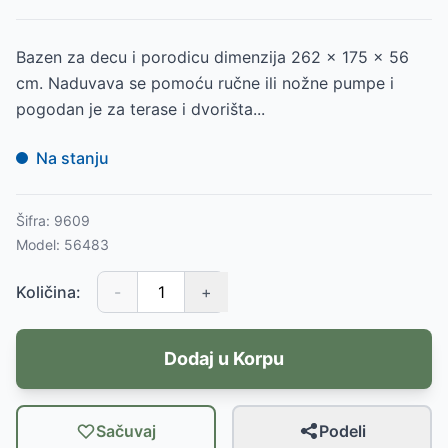
Bazen za decu i porodicu dimenzija 262 x 175 x 56
cm. Naduvava se pomoću ručne ili nožne pumpe i
pogodan je za terase i dvorišta...
Na stanju
Šifra:
9609
Model:
56483
Količina:
-
+
Dodaj u Korpu
Sačuvaj
Podeli