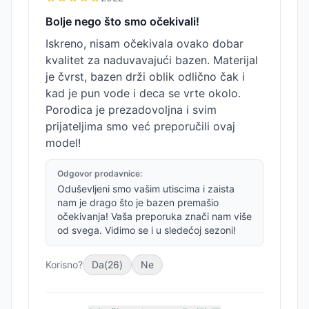
Bolje nego što smo očekivali!
Iskreno, nisam očekivala ovako dobar
kvalitet za naduvavajući bazen. Materijal
je čvrst, bazen drži oblik odlično čak i
kad je pun vode i deca se vrte okolo.
Porodica je prezadovoljna i svim
prijateljima smo već preporučili ovaj
model!
Odgovor prodavnice:
Oduševljeni smo vašim utiscima i zaista
nam je drago što je bazen premašio
očekivanja! Vaša preporuka znači nam više
od svega. Vidimo se i u sledećoj sezoni!
Korisno?
Da
(
26
)
Ne