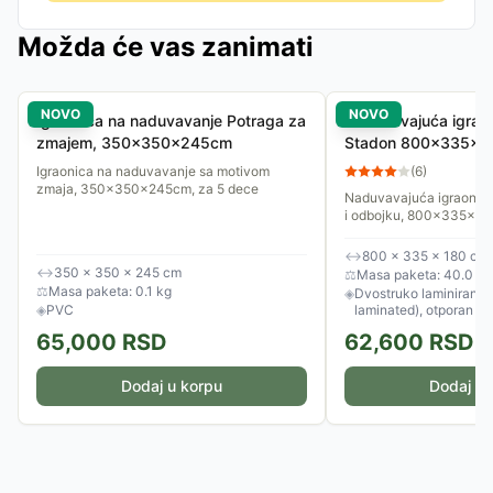
Možda će vas zanimati
NOVO
NOVO
Igraonica na naduvavanje Potraga za
Naduvavajuća igraon
zmajem, 350x350x245cm
Stadon 800x335x18
košarka, odbojka
Igraonica na naduvavanje sa motivom
(
6
)
zmaja, 350x350x245cm, za 5 dece
Naduvavajuća igraonica
i odbojku, 800x335x1
↔
800 × 335 × 180 cm
↔
350 × 350 × 245 cm
⚖
Masa paketa: 40.0 kg
⚖
Masa paketa: 0.1 kg
◈
Dvostruko laminirani P
◈
PVC
laminated), otporan n
65,000
RSD
62,600
RSD
Dodaj u korpu
Dodaj u 