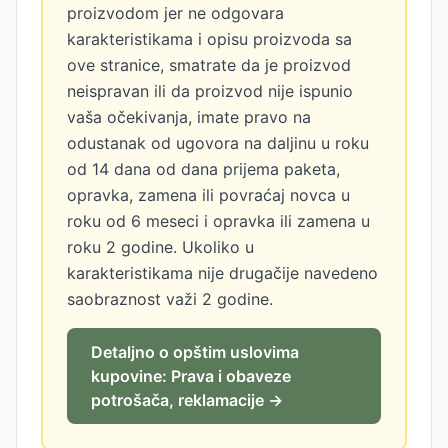
proizvodom jer ne odgovara
karakteristikama i opisu proizvoda sa
ove stranice, smatrate da je proizvod
neispravan ili da proizvod nije ispunio
vaša očekivanja, imate pravo na
odustanak od ugovora na daljinu u roku
od 14 dana od dana prijema paketa,
opravka, zamena ili povraćaj novca u
roku od 6 meseci i opravka ili zamena u
roku 2 godine. Ukoliko u
karakteristikama nije drugačije navedeno
saobraznost važi 2 godine.
Detaljno o opštim uslovima
kupovine: Prava i obaveze
potrošača, reklamacije →