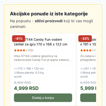
Akcijske ponude iz iste kategorije
Na popustu -
slični proizvodi
koji bi vas mogli
zanimati:
-
41
%
-
33
%
Intex 57144 Candy Fun vodeni
Intex Vodena Ig
centar za igru 170 x 168 x 122 cm
x 191 x 109 cm
(
10
)
(
191
)
Intex 57144 vodena igraonica na
Za zabavu i rashlađ
naduvavanje Candy Fun je sjajna zabava
prilagođene deci. P
za decu tokom vrelih letnjih dana.
bazen, tobogan za l
loptica i još mnogo..
↔
170 × 168 × 122 cm
↔
241 × 191 × 109
⚖
Masa paketa: 4.5 kg
⚖
Masa paketa: 5.3
◈
vinil
◈
vinil
8,490
RSD
8,999
RSD
4,999
RSD
5,999
RSD
Dodaj u korpu
Doda