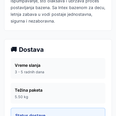
ispumpavanje, što olakšava i ubrzava proces
postavljanja bazena. Sa Intex bazenom za decu,
letnja zabava u vodi postaje jednostavna,
sigurna i nezaboravna.
🚚
Dostava
Vreme slanja
3 - 5 radnih dana
Težina paketa
5.50
kg
Status dostave