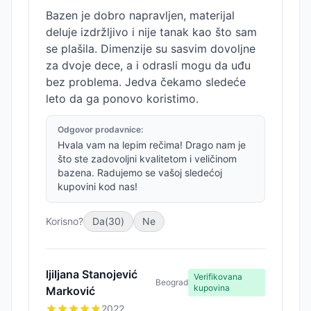
Bazen je dobro napravljen, materijal
deluje izdržljivo i nije tanak kao što sam
se plašila. Dimenzije su sasvim dovoljne
za dvoje dece, a i odrasli mogu da uđu
bez problema. Jedva čekamo sledeće
leto da ga ponovo koristimo.
Odgovor prodavnice:
Hvala vam na lepim rečima! Drago nam je
što ste zadovoljni kvalitetom i veličinom
bazena. Radujemo se vašoj sledećoj
kupovini kod nas!
Korisno?
Da
(
30
)
Ne
ljiljana Stanojević
Verifikovana
Beograd
kupovina
Marković
2022