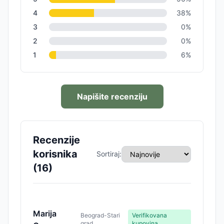
4
38
%
3
0
%
2
0
%
1
6
%
Napišite recenziju
Recenzije
korisnika
Sortiraj:
(
16
)
Marija
Beograd-Stari
Verifikovana
grad
kupovina