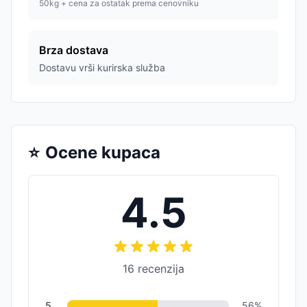
50kg + cena za ostatak prema cenovniku
Brza dostava
Dostavu vrši kurirska služba
⭐
Ocene kupaca
4.5
16
recenzija
5
56
%