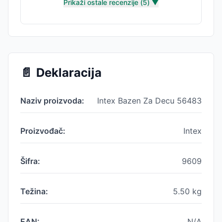
Prikaži ostale recenzije (
5
) ▼
📄
Deklaracija
Naziv proizvoda:
Intex Bazen Za Decu 56483
Proizvođač:
Intex
Šifra:
9609
Težina:
5.50
kg
EAN:
N/A