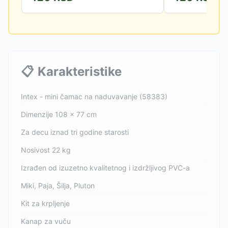
📋
Karakteristike
Intex - mini čamac na naduvavanje (58383)
Dimenzije 108 x 77 cm
Za decu iznad tri godine starosti
Nosivost 22 kg
Izrađen od izuzetno kvalitetnog i izdržljivog PVC-a
Miki, Paja, Šilja, Pluton
Kit za krpljenje
Kanap za vuču