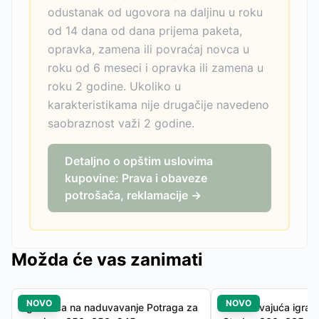
odustanak od ugovora na daljinu u roku
od 14 dana od dana prijema paketa,
opravka, zamena ili povraćaj novca u
roku od 6 meseci i opravka ili zamena u
roku 2 godine. Ukoliko u
karakteristikama nije drugačije navedeno
saobraznost važi 2 godine.
Detaljno o opštim uslovima
kupovine: Prava i obaveze
potrošača, reklamacije →
Možda će vas zanimati
NOVO
NOVO
Igraonica na naduvavanje Potraga za
Naduvavajuća igraon