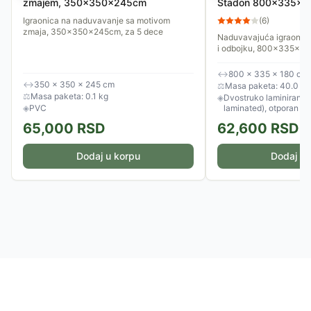
zmajem, 350x350x245cm
Stadon 800x335x18
košarka, odbojka
Igraonica na naduvavanje sa motivom
(
6
)
zmaja, 350x350x245cm, za 5 dece
Naduvavajuća igraonica
i odbojku, 800x335x1
↔
800 × 335 × 180 cm
↔
350 × 350 × 245 cm
⚖
Masa paketa: 40.0 kg
⚖
Masa paketa: 0.1 kg
◈
Dvostruko laminirani P
◈
PVC
laminated), otporan n
65,000
RSD
62,600
RSD
Dodaj u korpu
Dodaj u 