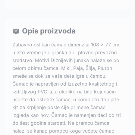
📖
Opis proizvoda
Zabavno oslikan čamac dimenzija 108 x 77 cm,
u isto vreme je i igračka ali i plovno prevozno
sredstvo. Motivi Diznijevih junaka nalaze se po
celom obimu čamca, Miki, Paja, Šilja, Pluton
smeše se dok se vaše dete igra u čamcu.
Čamac je napravljen od izuzetno kvalitetnog i
izdržljivog PVC-a, a ukoliko na bilo koji način
uspete da oštetite čamac, u kompletu dobijate
kit za krpljenje posle čije primene čamac
izgleda kao nov. Čamac je namenjen deci od tri
do šest godina starosti. Na pramcu čamca
nalazi se kanap pomoću koga vučete čamac -