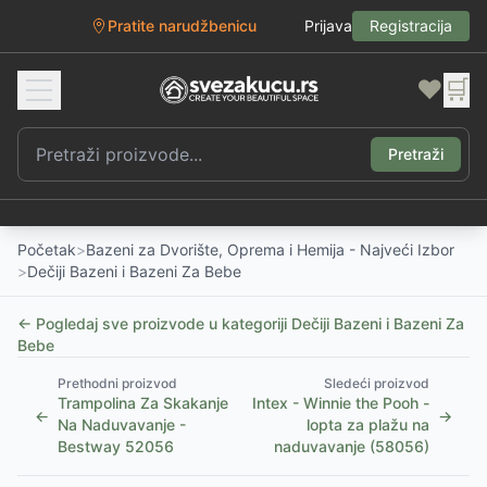
Pratite narudžbenicu
Prijava
Registracija
❤️
🛒
Pretraži
Početak
>
Bazeni za Dvorište, Oprema i Hemija - Najveći Izbor
>
Dečiji Bazeni i Bazeni Za Bebe
← Pogledaj sve proizvode u kategoriji
Dečiji Bazeni i Bazeni Za
Bebe
Prethodni proizvod
Sledeći proizvod
Trampolina Za Skakanje
Intex - Winnie the Pooh -
←
→
Na Naduvavanje -
lopta za plažu na
Bestway 52056
naduvavanje (58056)