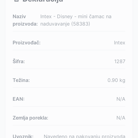
Naziv
Intex - Disney - mini čamac na
proizvoda:
naduvavanje (58383)
Proizvođač:
Intex
Šifra:
1287
Težina:
0.90
kg
EAN:
N/A
Zemlja porekla:
N/A
Uvoznik:
Navedeno na pakovanju proizvoda