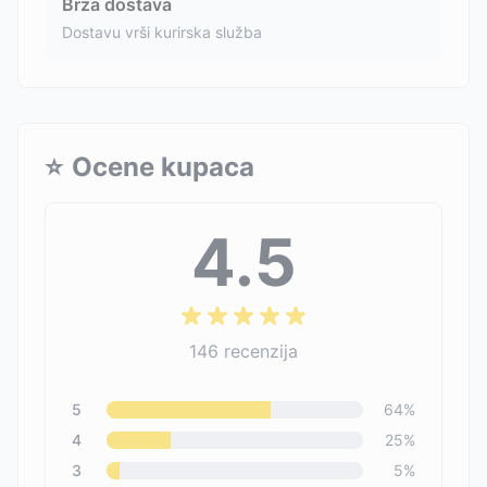
Brza dostava
Dostavu vrši kurirska služba
⭐
Ocene kupaca
4.5
146
recenzija
5
64
%
4
25
%
3
5
%