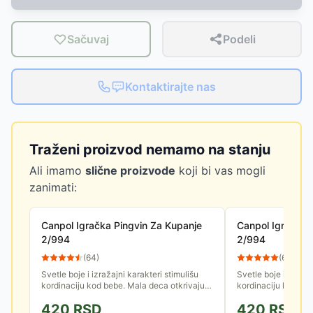
Sačuvaj
Podeli
Kontaktirajte nas
Traženi proizvod nemamo na stanju
Ali imamo
slične proizvode
koji bi vas mogli
zanimati:
Canpol Igračka Pingvin Za Kupanje
Canpol Igračka 
2/994
2/994
(
64
)
(
61
)
Svetle boje i izražajni karakteri stimulišu
Svetle boje i izraža
kordinaciju kod bebe. Mala deca otkrivaju
kordinaciju kod beb
svet preko zabavnih igračaka
svet preko zabavni
420
RSD
420
RSD