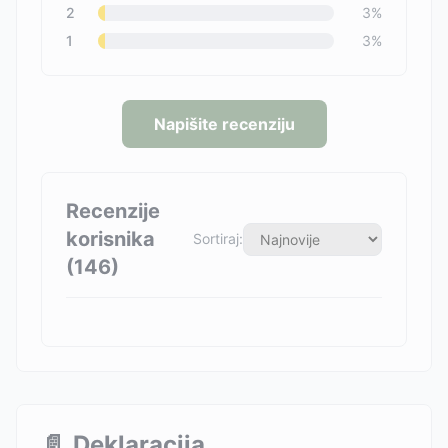
2
3
%
1
3
%
Napišite recenziju
Recenzije
korisnika
Sortiraj:
(
146
)
📄
Deklaracija