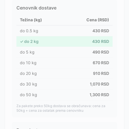
Cenovnik dostave
Težina (kg)
Cena (RSD)
do
0.5
kg
430
RSD
✓
do
2
kg
430
RSD
do
5
kg
490
RSD
do
10
kg
670
RSD
do
20
kg
910
RSD
do
30
kg
1,070
RSD
do
50
kg
1,300
RSD
Za pakete preko 50kg dostava se obračunava: cena za
50kg + cena za ostatak prema cenovniku