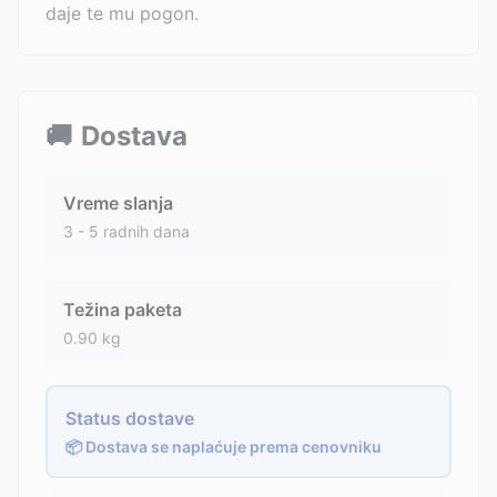
daje te mu pogon.
🚚
Dostava
Vreme slanja
3 - 5 radnih dana
Težina paketa
0.90
kg
Status dostave
📦 Dostava se naplaćuje prema cenovniku