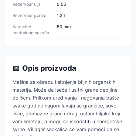
Rezervoar ulja
0.55 l
Rezervoar goriva
1.2 l
Kapacitet
50 mm
centralnog sekača
📖
Opis proizvoda
Mašina za obradu i sitnjenje biljnih organskih
materija. Može da iseče i usitni grane debljine
do 5cm. Prilikom uređivanja i negovanja bašte
svake godine nagomilavaju se grančice, suvo
lišće, glomazne grane i drugi ostaci biljaka koji
vam smetaju, a mogu se iskoristiti u energetske
svrhe. Villager seckalica će Vam pomoći da se