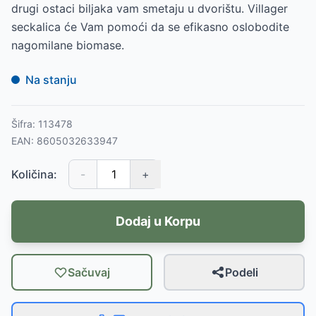
drugi ostaci biljaka vam smetaju u dvorištu. Villager
seckalica će Vam pomoći da se efikasno oslobodite
nagomilane biomase.
Na stanju
Šifra:
113478
EAN:
8605032633947
Količina:
-
+
Dodaj u Korpu
Sačuvaj
Podeli