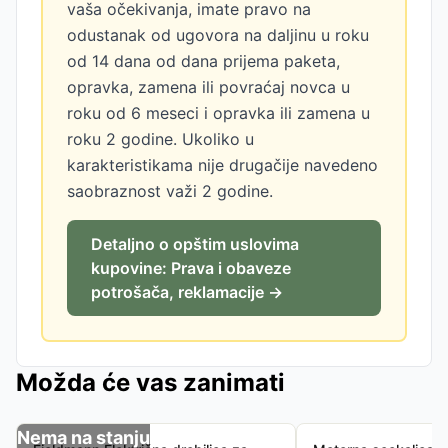
vaša očekivanja, imate pravo na
odustanak od ugovora na daljinu u roku
od 14 dana od dana prijema paketa,
opravka, zamena ili povraćaj novca u
roku od 6 meseci i opravka ili zamena u
roku 2 godine. Ukoliko u
karakteristikama nije drugačije navedeno
saobraznost važi 2 godine.
Detaljno o opštim uslovima
kupovine: Prava i obaveze
potrošača, reklamacije →
Možda će vas zanimati
Nema na stanju