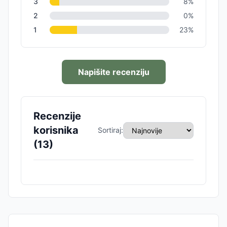
3
8
%
2
0
%
1
23
%
Napišite recenziju
Recenzije
korisnika
Sortiraj:
(
13
)