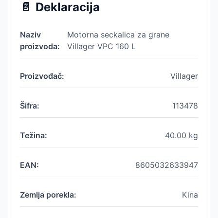
📄
Deklaracija
Naziv
Motorna seckalica za grane
proizvoda:
Villager VPC 160 L
Proizvođač:
Villager
Šifra:
113478
Težina:
40.00
kg
EAN:
8605032633947
Zemlja porekla:
Kina