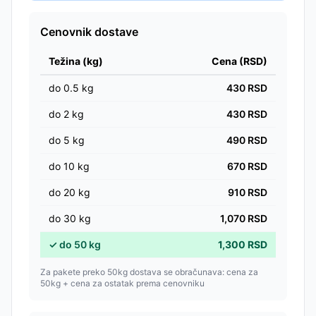
Cenovnik dostave
Težina (kg)
Cena (RSD)
do
0.5
kg
430
RSD
do
2
kg
430
RSD
do
5
kg
490
RSD
do
10
kg
670
RSD
do
20
kg
910
RSD
do
30
kg
1,070
RSD
✓
do
50
kg
1,300
RSD
Za pakete preko 50kg dostava se obračunava: cena za
50kg + cena za ostatak prema cenovniku