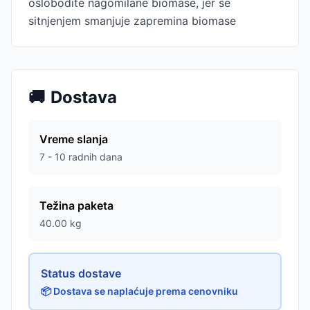
oslobodite nagomilane biomase, jer se
sitnjenjem smanjuje zapremina biomase
🚚
Dostava
Vreme slanja
7 - 10 radnih dana
Težina paketa
40.00
kg
Status dostave
📦 Dostava se naplaćuje prema cenovniku