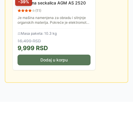
-
39
%
Električna seckalica AGM AS 2520
(
11
)
Je mašina namenjena za obradu i sitnjnje
organskih materija. Pokreće je elektromotor
snage 2500 W.
⚖
Masa paketa: 10.3 kg
16,499
RSD
9,999
RSD
Dodaj u korpu