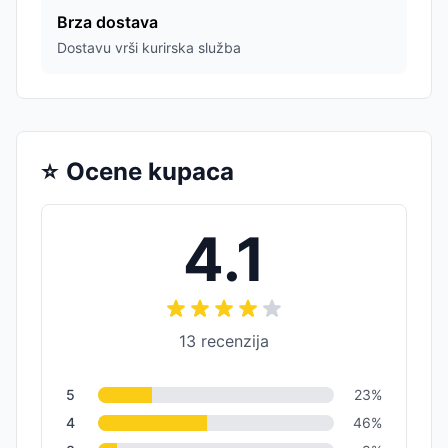
Brza dostava
Dostavu vrši kurirska služba
⭐
Ocene kupaca
4.1
13
recenzija
5
23
%
4
46
%