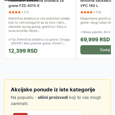
Fieldmann Električna drobilica za
Motorna seckalica za
grane FZD 4015-E
VPC 160 L
(
11
)
(
13
)
Električna drobilica je vrlo praktičan uređaj
Nagomilane grančice, s
koji će vam omogućiti da se brzo i lako
grane i drugi ostaci bil
otarasite suvog granja, grančica i lišća iz
dvorištu. Villager seck
svog dvorišta. Može...
da se efikasno...
⚖
Masa paketa: 40.0 kg
69,999
RSD
◈
Tip: Električna drobilica za grane | Snaga:
2600W | Max prečnik grane: 40mm |
Torba: 45 lit.
Dodaj u 
12,399
RSD
Akcijske ponude iz iste kategorije
Na popustu -
slični proizvodi
koji bi vas mogli
zanimati: