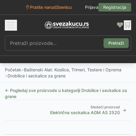
Pratite narudžbenicu
Prijava
Registracija
❤️
🛒
Pretraži
Početak
>
Baštenski Alat: Kosilice, Trimeri, Testere i Oprema
>
Drobilice i seckalice za grane
← Pogledaj sve proizvode u kategoriji
Drobilice i seckalice za
grane
Sledeći proizvod
→
Električna seckalica AGM AS 2520