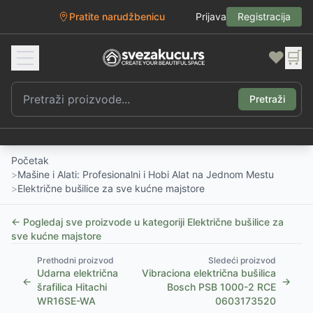
Pratite narudžbenicu
Prijava
Registracija
❤️
🛒
Pretraži
Početak
>
Mašine i Alati: Profesionalni i Hobi Alat na Jednom Mestu
>
Električne bušilice za sve kućne majstore
← Pogledaj sve proizvode u kategoriji
Električne bušilice za
sve kućne majstore
Prethodni proizvod
Sledeći proizvod
Udarna električna
Vibraciona električna bušilica
←
→
šrafilica Hitachi
Bosch PSB 1000-2 RCE
WR16SE-WA
0603173520