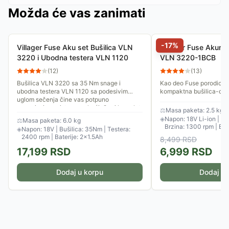
Možda će vas zanimati
-
17
%
Villager Fuse Aku set Bušilica VLN
Villager Fuse Akumul
3220 i Ubodna testera VLN 1120
VLN 3220-1BCB
(
12
)
(
13
)
Bušilica VLN 3220 sa 35 Nm snage i
Kao deo Fuse porodice, 
ubodna testera VLN 1120 sa podesivim
kompaktna bušilica-odvi
uglom sečenja čine vas potpuno
sve "uradi sam" projekt
nezavisnim majstorom u kući. Ovaj komplet
baterijom od 1.5 Ah koja j
⚖
Masa paketa: 2.5 kg
je...
◈
Napon: 18V Li-ion | M
⚖
Masa paketa: 6.0 kg
Brzina: 1300 rpm | Bate
◈
Napon: 18V | Bušilica: 35Nm | Testera:
2400 rpm | Baterije: 2×1.5Ah
8,499
RSD
17,199
RSD
6,999
RSD
Dodaj u korpu
Dodaj u 