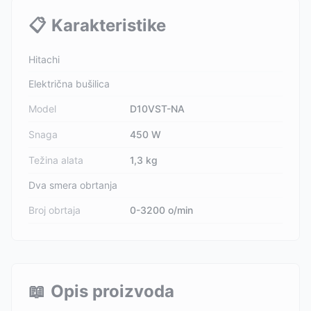
📋
Karakteristike
Hitachi
Električna bušilica
Model
D10VST-NA
Snaga
450 W
Težina alata
1,3 kg
Dva smera obrtanja
Broj obrtaja
0-3200 o/min
📖
Opis proizvoda