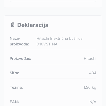
📄
Deklaracija
Naziv
Hitachi Električna bušilica
proizvoda:
D10VST-NA
Proizvođač:
Hitachi
Šifra:
434
Težina:
1.50
kg
EAN:
N/A