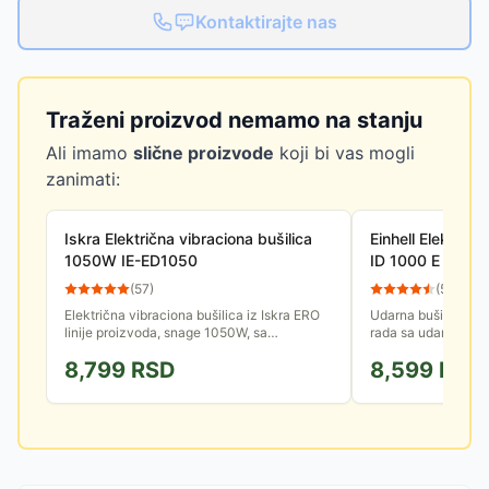
Kontaktirajte nas
Traženi proizvod nemamo na stanju
Ali imamo
slične proizvode
koji bi vas mogli
zanimati:
Iskra Električna vibraciona bušilica
Einhell Električn
1050W IE-ED1050
ID 1000 E 4259
(
57
)
(
59
)
Električna vibraciona bušilica iz Iskra ERO
Udarna bušilica s
linije proizvoda, snage 1050W, sa
rada sa udarom ili 
mogućnošću podešavanja smera i brzine
obrtaja. Dva smera 
8,799
RSD
8,599
RSD
obrtanja.