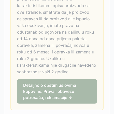
karakteristikama i opisu proizvoda sa
ove stranice, smatrate da je proizvod
neispravan ili da proizvod nije ispunio
vaša očekivanja, imate pravo na
odustanak od ugovora na daljinu u roku
od 14 dana od dana prijema paketa,
opravka, zamena ili povraćaj novca u
roku od 6 meseci i opravka ili zamena u
roku 2 godine. Ukoliko u
karakteristikama nije drugačije navedeno
saobraznost važi 2 godine.
Detaljno o opštim uslovima
kupovine: Prava i obaveze
potrošača, reklamacije →