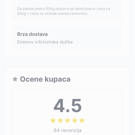
Za pakete preko 50kg dostava se obračunava: cena za
50kg + cena za ostatak prema cenovniku
Brza dostava
Dostavu vrši kurirska služba
⭐
Ocene kupaca
4.5
64
recenzija