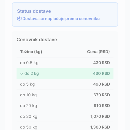
Status dostave
📦 Dostava se naplaćuje prema cenovniku
Cenovnik dostave
Težina (kg)
Cena (RSD)
do
0.5
kg
430
RSD
✓
do
2
kg
430
RSD
do
5
kg
490
RSD
do
10
kg
670
RSD
do
20
kg
910
RSD
do
30
kg
1,070
RSD
do
50
kg
1,300
RSD