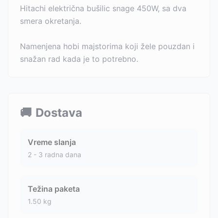
Hitachi električna bušilic snage 450W, sa dva
smera okretanja.
Namenjena hobi majstorima koji žele pouzdan i
snažan rad kada je to potrebno.
🚚
Dostava
Vreme slanja
2 - 3 radna dana
Težina paketa
1.50
kg