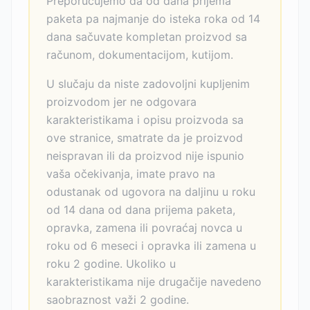
Preporučujemo da od dana prijema
paketa pa najmanje do isteka roka od 14
dana sačuvate kompletan proizvod sa
računom, dokumentacijom, kutijom.
U slučaju da niste zadovoljni kupljenim
proizvodom jer ne odgovara
karakteristikama i opisu proizvoda sa
ove stranice, smatrate da je proizvod
neispravan ili da proizvod nije ispunio
vaša očekivanja, imate pravo na
odustanak od ugovora na daljinu u roku
od 14 dana od dana prijema paketa,
opravka, zamena ili povraćaj novca u
roku od 6 meseci i opravka ili zamena u
roku 2 godine. Ukoliko u
karakteristikama nije drugačije navedeno
saobraznost važi 2 godine.