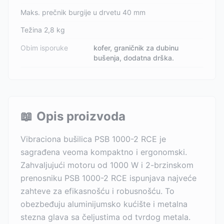
Maks. prečnik burgije u drvetu 40 mm
Težina 2,8 kg
Obim isporuke
kofer, graničnik za dubinu
bušenja, dodatna drška.
📖
Opis proizvoda
Vibraciona bušilica PSB 1000-2 RCE je
sagrađena veoma kompaktno i ergonomski.
Zahvaljujući motoru od 1000 W i 2-brzinskom
prenosniku PSB 1000-2 RCE ispunjava najveće
zahteve za efikasnošću i robusnošću. To
obezbeđuju aluminijumsko kućište i metalna
stezna glava sa čeljustima od tvrdog metala.