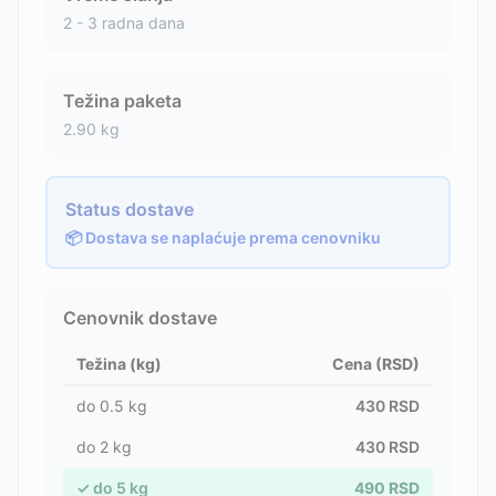
2 - 3 radna dana
Težina paketa
2.90
kg
Status dostave
📦 Dostava se naplaćuje prema cenovniku
Cenovnik dostave
Težina (kg)
Cena (RSD)
do
0.5
kg
430
RSD
do
2
kg
430
RSD
✓
do
5
kg
490
RSD