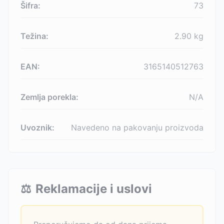
Šifra:
73
Težina:
2.90
kg
EAN:
3165140512763
Zemlja porekla:
N/A
Uvoznik:
Navedeno na pakovanju proizvoda
⚖️
Reklamacije i uslovi