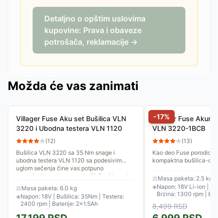
Detaljno o opštim uslovima
kupovine: Prava i obaveze
potrošača, reklamacije →
Možda će vas zanimati
-
17
%
Villager Fuse Aku set Bušilica VLN
Villager Fuse Akumul
3220 i Ubodna testera VLN 1120
VLN 3220-1BCB
(
12
)
(
13
)
Bušilica VLN 3220 sa 35 Nm snage i
Kao deo Fuse porodice, 
ubodna testera VLN 1120 sa podesivim
kompaktna bušilica-odvi
uglom sečenja čine vas potpuno
sve "uradi sam" projekt
nezavisnim majstorom u kući. Ovaj komplet
baterijom od 1.5 Ah koja j
⚖
Masa paketa: 2.5 kg
je...
◈
Napon: 18V Li-ion | M
⚖
Masa paketa: 6.0 kg
Brzina: 1300 rpm | Bate
◈
Napon: 18V | Bušilica: 35Nm | Testera:
2400 rpm | Baterije: 2×1.5Ah
8,499
RSD