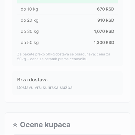
do
10
kg
670
RSD
do
20
kg
910
RSD
do
30
kg
1,070
RSD
do
50
kg
1,300
RSD
Za pakete preko 50kg dostava se obračunava: cena za
50kg + cena za ostatak prema cenovniku
Brza dostava
Dostavu vrši kurirska služba
⭐
Ocene kupaca