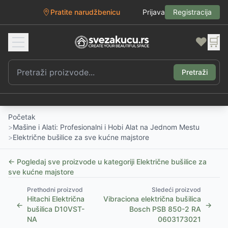
Pratite narudžbenicu
Prijava
Registracija
❤️
🛒
Pretraži
Početak
>
Mašine i Alati: Profesionalni i Hobi Alat na Jednom Mestu
>
Električne bušilice za sve kućne majstore
← Pogledaj sve proizvode u kategoriji
Električne bušilice za
sve kućne majstore
Prethodni proizvod
Sledeći proizvod
Hitachi Električna
Vibraciona električna bušilica
←
→
bušilica D10VST-
Bosch PSB 850-2 RA
NA
0603173021