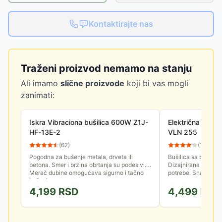
Kontaktirajte nas
Traženi proizvod nemamo na stanju
Ali imamo
slične proizvode
koji bi vas mogli
zanimati:
Iskra Vibraciona bušilica 600W Z1J-
Električna vibrac
HF-13E-2
VLN 255
(
62
)
(
12
)
Pogodna za bušenje metala, drveta ili
Bušilica sa brzost
betona. Smer i brzina obrtanja su podesivi.
Dizajnirana je da 
Merač dubine omogućava sigurno i tačno
potrebe. Snaga ele
bušenje.
4,199
RSD
4,499
RSD