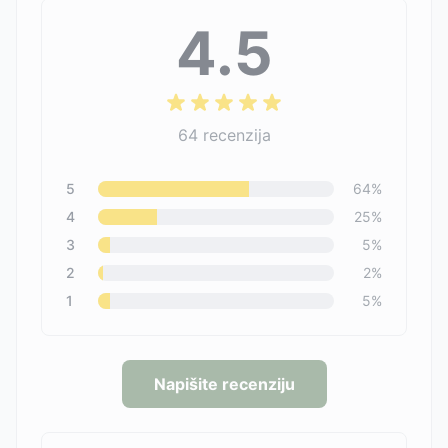
4.5
64
recenzija
5
64
%
4
25
%
3
5
%
2
2
%
1
5
%
Napišite recenziju