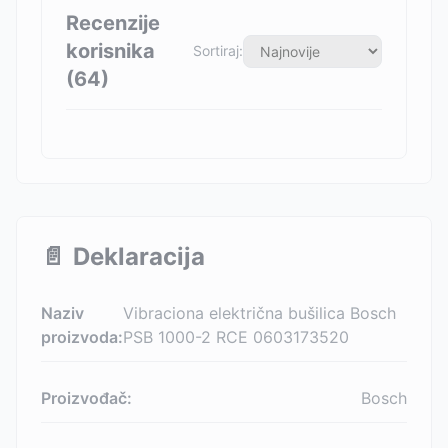
Recenzije
korisnika
Sortiraj:
(
64
)
📄
Deklaracija
Naziv
Vibraciona električna bušilica Bosch
proizvoda:
PSB 1000-2 RCE 0603173520
Proizvođač:
Bosch