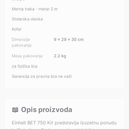
Merna traka - metar 2 m
Stolarska olovka
Kofer
Dimenzije
9 x 29 x 30 cm
pakovanja
Masa pakovanja
2.2 kg
za fizička lica
Garancija za pravna lica ne važi
📖
Opis proizvoda
Einhell BET 750 Kit predstavlja izuzetnu ponudu