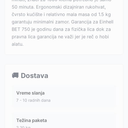
50 minuta. Ergonomski dizajniran rukohvat,
čvrsto kućište i relativno mala masa od 1.5 kg
garantuju minimalni zamor. Garancija za Einhell
BET 750 je godinu dana za fizička lica dok za
pravna lica garancija ne važi jer je reč o hobi
alatu.
🚚
Dostava
Vreme slanja
7 - 10 radnih dana
Težina paketa
2.20
kg