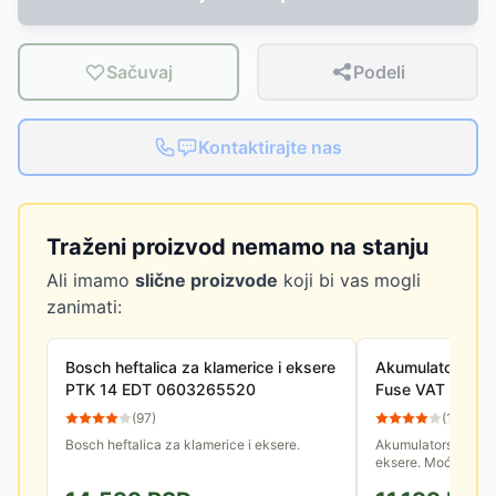
Sačuvaj
Podeli
Kontaktirajte nas
Traženi proizvod nemamo na stanju
Ali imamo
slične proizvode
koji bi vas mogli
zanimati:
Bosch heftalica za klamerice i eksere
Akumulatorska he
PTK 14 EDT 0603265520
Fuse VAT 3520 B
punjača
(
97
)
(
15
)
Bosch heftalica za klamerice i eksere.
Akumulatorska hefta
eksere. Moćan alat 
skraćuje vreme rada