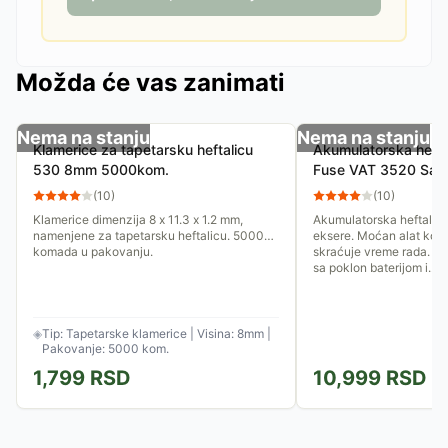
Možda će vas zanimati
Nema na stanju
Nema na stanju
Klamerice za tapetarsku heftalicu
Akumulatorska heftal
530 8mm 5000kom.
Fuse VAT 3520 Sa po
punjačem
(
10
)
(
10
)
Klamerice dimenzija 8 x 11.3 x 1.2 mm,
Akumulatorska heftalica
namenjene za tapetarsku heftalicu. 5000
eksere. Moćan alat koji
komada u pakovanju.
skraćuje vreme rada. Ur
sa poklon baterijom i...
◈
Tip: Tapetarske klamerice | Visina: 8mm |
Pakovanje: 5000 kom.
1,799
RSD
10,999
RSD