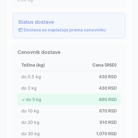
Status dostave
📦 Dostava se naplaćuje prema cenovniku
Cenovnik dostave
Težina (kg)
Cena (RSD)
do
0.5
kg
430
RSD
do
2
kg
430
RSD
✓
do
5
kg
490
RSD
do
10
kg
670
RSD
do
20
kg
910
RSD
do
30
kg
1,070
RSD