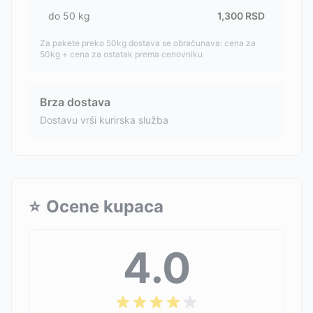
do
50
kg
1,300
RSD
Za pakete preko 50kg dostava se obračunava: cena za
50kg + cena za ostatak prema cenovniku
Brza dostava
Dostavu vrši kurirska služba
⭐
Ocene kupaca
4.0