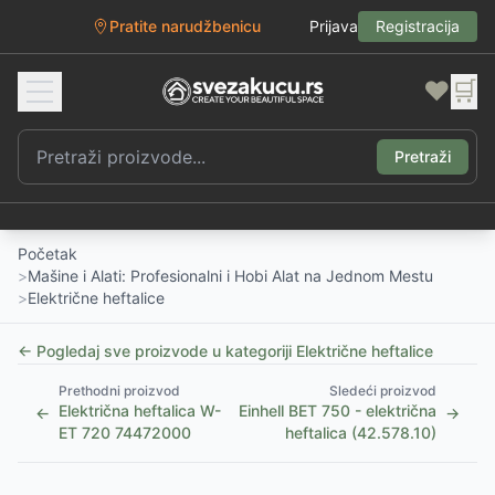
Pratite narudžbenicu
Prijava
Registracija
❤️
🛒
Pretraži
Početak
>
Mašine i Alati: Profesionalni i Hobi Alat na Jednom Mestu
>
Električne heftalice
← Pogledaj sve proizvode u kategoriji
Električne heftalice
Prethodni proizvod
Sledeći proizvod
Električna heftalica W-
Einhell BET 750 - električna
←
→
ET 720 74472000
heftalica (42.578.10)
1
/
5