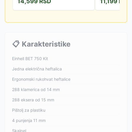
14,599
RSD
11,199
RSD
isporučuju uz uređa
📋
Karakteristike
Einhell BET 750 Kit
Jedna električna heftalica
Ergonomski rukohvat heftalice
288 klamerica od 14 mm
288 eksera od 15 mm
Pištolj za plastiku
4 punjenja 11 mm
Skalpel