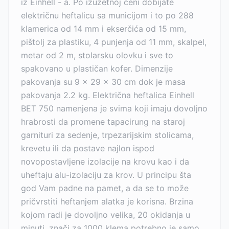
iz Einhell - a. Po izuzetnoj ceni dobijate
električnu heftalicu sa municijom i to po 288
klamerica od 14 mm i ekserčića od 15 mm,
pištolj za plastiku, 4 punjenja od 11 mm, skalpel,
metar od 2 m, stolarsku olovku i sve to
spakovano u plastičan kofer. Dimenzije
pakovanja su 9 x 29 x 30 cm dok je masa
pakovanja 2.2 kg. Električna heftalica Einhell
BET 750 namenjena je svima koji imaju dovoljno
hrabrosti da promene tapacirung na staroj
garnituri za sedenje, trpezarijskim stolicama,
krevetu ili da postave najlon ispod
novopostavljene izolacije na krovu kao i da
uheftaju alu-izolaciju za krov. U principu šta
god Vam padne na pamet, a da se to može
pričvrstiti heftanjem alatka je korisna. Brzina
kojom radi je dovoljno velika, 20 okidanja u
minuti, znači za 1000 klema potrebno je samo