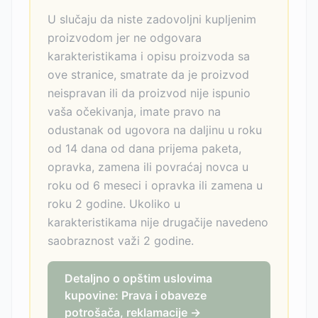
U slučaju da niste zadovoljni kupljenim
proizvodom jer ne odgovara
karakteristikama i opisu proizvoda sa
ove stranice, smatrate da je proizvod
neispravan ili da proizvod nije ispunio
vaša očekivanja, imate pravo na
odustanak od ugovora na daljinu u roku
od 14 dana od dana prijema paketa,
opravka, zamena ili povraćaj novca u
roku od 6 meseci i opravka ili zamena u
roku 2 godine. Ukoliko u
karakteristikama nije drugačije navedeno
saobraznost važi 2 godine.
Detaljno o opštim uslovima
kupovine: Prava i obaveze
potrošača, reklamacije →