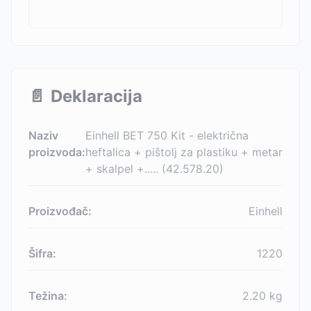
📄
Deklaracija
Naziv
Einhell BET 750 Kit - električna
proizvoda:
heftalica + pištolj za plastiku + metar
+ skalpel +..... (42.578.20)
Proizvođač:
Einhell
Šifra:
1220
Težina:
2.20
kg