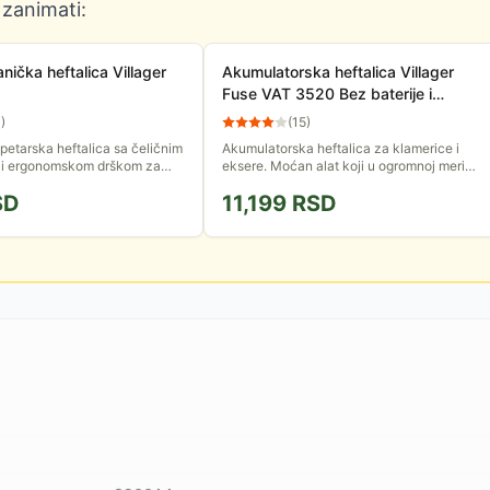
 zanimati:
ička heftalica Villager
Akumulatorska heftalica Villager
Fuse VAT 3520 Bez baterije i
punjača
4
)
(
15
)
etarska heftalica sa čeličnim
Akumulatorska heftalica za klamerice i
i ergonomskom drškom za
eksere. Moćan alat koji u ogromnoj meri
ompatibilna je sa spajalicama
skraćuje vreme rada. Baterija i punjač se ne
SD
11,199
RSD
. Lako se...
isporučuju uz uređaj.