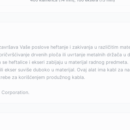
završava Vaše poslove heftanje i zakivanja u različitim mater
pričvršćivanje drvenih ploča ili uvrtanje metalnih držača u
se heftalice i ekseri zabijaju u materijal radnog predmeta.
i ekser suviše duboko u materijal. Ovaj alat ima kabl za n
trebe za korišćenjem produžnog kabla.
 Corporation.