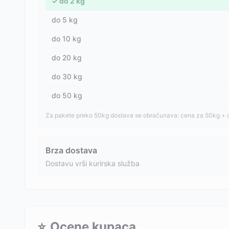
✓
do
2
kg
do
5
kg
do
10
kg
do
20
kg
do
30
kg
do
50
kg
Za pakete preko 50kg dostava se obračunava: cena za 50kg + 
Brza dostava
Dostavu vrši kurirska služba
⭐
Ocene kupaca