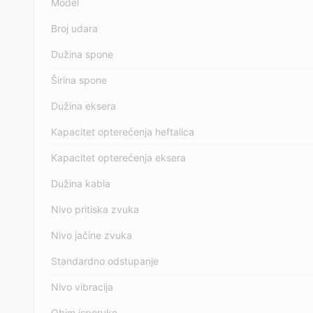
Model
Broj udara
Dužina spone
Širina spone
Dužina eksera
Kapacitet opterećenja heftalica
Kapacitet opterećenja eksera
Dužina kabla
Nivo pritiska zvuka
Nivo jačine zvuka
Standardno odstupanje
Nivo vibracija
Obim isporuke