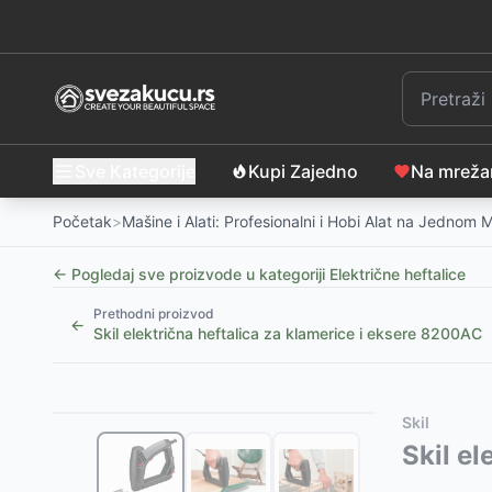
Sve Kategorije
Kupi Zajedno
Na mrež
Početak
>
Mašine i Alati: Profesionalni i Hobi Alat na Jednom 
← Pogledaj sve proizvode u kategoriji
Električne heftalice
Prethodni proizvod
←
Skil električna heftalica za klamerice i eksere 8200AC
Slični proizvodi
Alternative za rasprodati proizvod
Skil
Klamerice za tapetarsku heftalicu 530 8mm 5000ko
Ovaj proizvod nije dostupan, pogledajte slične proiz
Skil e
Akumulatorska heftalica Villager Fuse VAT 3520 Sa 
Bosch heftalica za klamerice i eksere PTK 14 EDT 