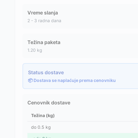
Vreme slanja
2 - 3 radna dana
Težina paketa
1.20
kg
Status dostave
📦 Dostava se naplaćuje prema cenovniku
Cenovnik dostave
Težina (kg)
do
0.5
kg