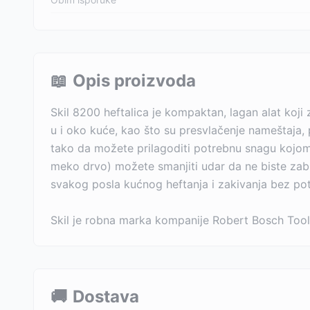
📖
Opis proizvoda
Skil 8200 heftalica je kompaktan, lagan alat koji 
u i oko kuće, kao što su presvlačenje nameštaja, 
tako da možete prilagoditi potrebnu snagu kojom 
meko drvo) možete smanjiti udar da ne biste zabil
svakog posla kućnog heftanja i zakivanja bez po
Skil je robna marka kompanije Robert Bosch Tool
🚚
Dostava