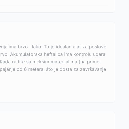
ijalima brzo i lako. To je idealan alat za poslove
 drvo. Akumulatorska heftalica ima kontrolu udara
 Kada radite sa mekšim materijalima (na primer
apajanje od 6 metara, što je dosta za završavanje