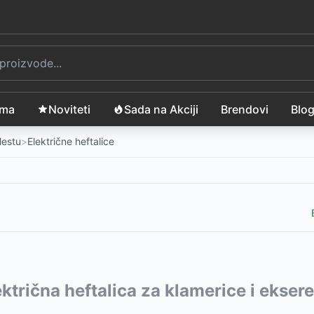
ama
Noviteti
Sada na Akciji
Brendovi
Blo
Mestu
>
Električne heftalice
m.
vode:
lektrična heftalica za klamerice i eks
-
1799
RSD
poklon baterijom i punjačem
0603265520
-
14599
RSD
-
10999
RSD