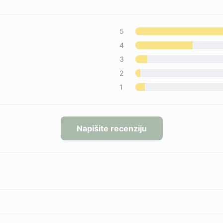
5
4
3
2
1
Napišite recenziju