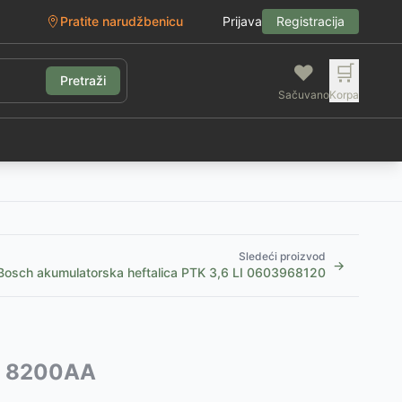
Pratite narudžbenicu
Prijava
Registracija
❤️
🛒
Pretraži
Sačuvano
Korpa
g
Sledeći proizvod
→
Bosch akumulatorska heftalica PTK 3,6 LI 0603968120
ere 8200AA