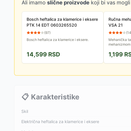
Ali imamo
slične proizvode
koji bi vas mogli
Bosch heftalica za klamerice i eksere
Ručna mehan
PTK 14 EDT 0603265520
VSA 21
(
97
)
(
1
Bosch heftalica za klamerice i eksere.
Mehanička tap
mehanizmom 
udoban rad. K
14,599
RSD
1,199
R
od 4, 6 i 8 mm
📋
Karakteristike
Skil
Električna heftalica za klamerice i eksere