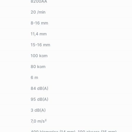
8200AA
20 /min
8-16 mm
11,4 mm
15-16 mm
100 kom
80 kom
6 m
84 dB(A)
95 dB(A)
3 dB(A)
7,0 m/s²
400 klamerica (14 mm), 100 eksera (15 mm)