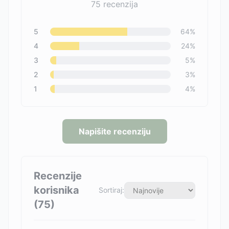
75
recenzija
5
64
%
4
24
%
3
5
%
2
3
%
1
4
%
Napišite recenziju
Recenzije
korisnika
Sortiraj:
(
75
)