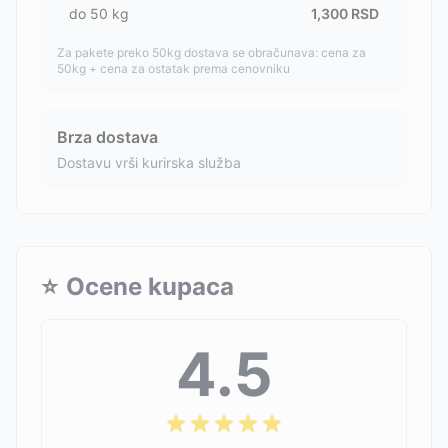
do
50
kg
1,300
RSD
Za pakete preko 50kg dostava se obračunava: cena za
50kg + cena za ostatak prema cenovniku
Brza dostava
Dostavu vrši kurirska služba
⭐
Ocene kupaca
4.5