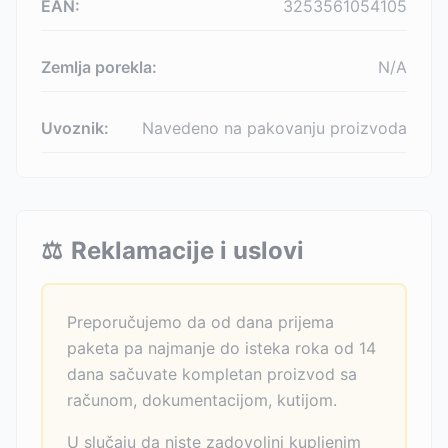
EAN:
3253561054105
Zemlja porekla:
N/A
Uvoznik:
Navedeno na pakovanju proizvoda
⚖️
Reklamacije i uslovi
Preporučujemo da od dana prijema
paketa pa najmanje do isteka roka od 14
dana sačuvate kompletan proizvod sa
računom, dokumentacijom, kutijom.
U slučaju da niste zadovoljni kupljenim