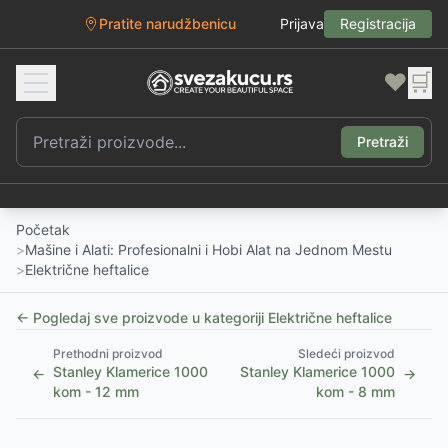
Pratite narudžbenicu
Prijava
Registracija
❤️
🛒
Pretraži
Početak
>
Mašine i Alati: Profesionalni i Hobi Alat na Jednom Mestu
>
Električne heftalice
← Pogledaj sve proizvode u kategoriji
Električne heftalice
Prethodni proizvod
Sledeći proizvod
Stanley Klamerice 1000
Stanley Klamerice 1000
←
→
kom - 12 mm
kom - 8 mm
1
/
3