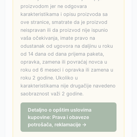
proizvodom jer ne odgovara
karakteristikama i opisu proizvoda sa
ove stranice, smatrate da je proizvod
neispravan ili da proizvod nije ispunio
vaša očekivanja, imate pravo na
odustanak od ugovora na daljinu u roku
od 14 dana od dana prijema paketa,
opravka, zamena ili povraćaj novca u
roku od 6 meseci i opravka ili zamena u
roku 2 godine. Ukoliko u
karakteristikama nije drugačije navedeno
saobraznost važi 2 godine.
Detaljno o opštim uslovima
kupovine: Prava i obaveze
potrošača, reklamacije →