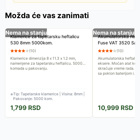
Možda će vas zanimati
Nema na stanju
Nema na stanju
Klamerice za tapetarsku heftalicu
Akumulatorska heftal
530 8mm 5000kom.
Fuse VAT 3520 Sa po
punjačem
(
10
)
(
10
)
Klamerice dimenzija 8 x 11.3 x 1.2 mm,
Akumulatorska heftalica
namenjene za tapetarsku heftalicu. 5000
eksere. Moćan alat koji
komada u pakovanju.
skraćuje vreme rada. Ur
sa poklon baterijom i...
◈
Tip: Tapetarske klamerice | Visina: 8mm |
Pakovanje: 5000 kom.
1,799
RSD
10,999
RSD