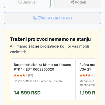
Sačuvaj
Podeli
Kontaktirajte nas
Traženi proizvod nemamo na stanju
Ali imamo
slične proizvode
koji bi vas mogli
zanimati:
Bosch heftalica za klamerice i eksere
Ručna mehanička 
PTK 14 EDT 0603265520
VSA 21
(
97
)
(
14
)
Bosch heftalica za klamerice i eksere.
Mehanička tapetars
mehanizmom i erg
udoban rad. Kompat
14,599
RSD
1,199
RSD
od 4, 6 i 8 mm. Lako