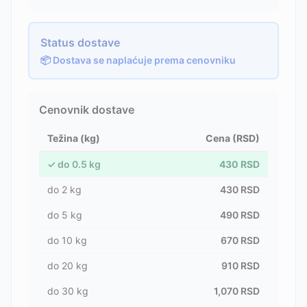
Status dostave
📦 Dostava se naplaćuje prema cenovniku
Cenovnik dostave
Težina (kg)
Cena (RSD)
✓
do
0.5
kg
430
RSD
do
2
kg
430
RSD
do
5
kg
490
RSD
do
10
kg
670
RSD
do
20
kg
910
RSD
do
30
kg
1,070
RSD