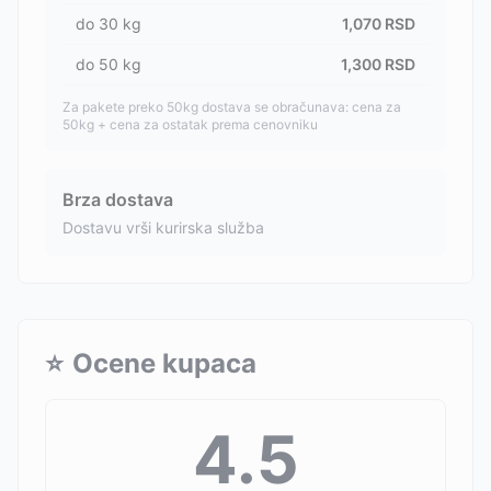
do
30
kg
1,070
RSD
do
50
kg
1,300
RSD
Za pakete preko 50kg dostava se obračunava: cena za
50kg + cena za ostatak prema cenovniku
Brza dostava
Dostavu vrši kurirska služba
⭐
Ocene kupaca
4.5