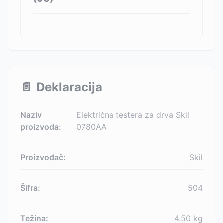
📄
Deklaracija
Naziv
Električna testera za drva Skil
proizvoda:
0780AA
Proizvođač:
Skil
Šifra:
504
Težina:
4.50
kg