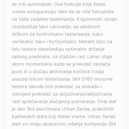
se vrši automatski. Ove funkcije koje štede
vreme omogućavaju Vam da se više fokusirate
na Vaše zadatke testerisanja. Ergonomski dizajn
obezbeđuje lako rukovanje, sa udobnom
drškom za kontrolisano testerisanje, kako
vertikalno tako i horizontalno. Metalni šiljci na
telu testere obezbeđuju optimalno držanje
radnog predmeta, za stabilan rad. Lanac staje
skoro momentalno kada se prekidač okidača
pusti ili u slučaju aktiviranja kočnice trzaja
unazad tokom testerisanja. Skil 0780 motorna
testera takođe ima prekidač za blokadu i
odvojeni prekidač za uključivanje/isključivanje
radi sprečavanja slučajnog pokretanja. Ovaj alat
je deo Skil asortimana Urban Series, praktičnih
baštenskih alata koji štede vreme. Urban Series
alati svi imaju eksluzivno rešenje kompanije Skil