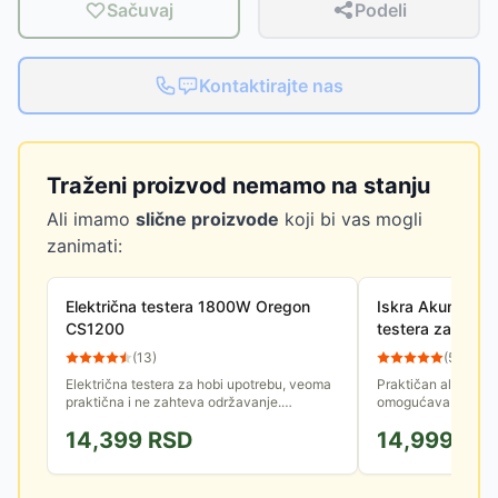
Sačuvaj
Podeli
Kontaktirajte nas
Traženi proizvod nemamo na stanju
Ali imamo
slične proizvode
koji bi vas mogli
zanimati:
Električna testera 1800W Oregon
Iskra Akumulato
CS1200
testera za gra
(
13
)
(
57
)
Električna testera za hobi upotrebu, veoma
Praktičan alat za o
praktična i ne zahteva održavanje.
omogućava rad bez
Kompaktna i lagana, omogućava lako
14,399
RSD
14,999
RS
manevrisanje. Snaga motora je 1800...