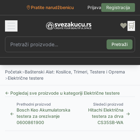
Pratite narudžbenicu
Prijava
Registracija
❤️
🛒
Pretraži
Početak
>
Baštenski Alat: Kosilice, Trimeri, Testere i Oprema
>
Električne testere
← Pogledaj sve proizvode u kategoriji
Električne testere
Prethodni proizvod
Sledeći proizvod
Bosch Keo Akumulatorska
Hitachi Električna
←
→
testera za orezivanje
testera za drva
0600861900
CS35SB-WA
1
/
2