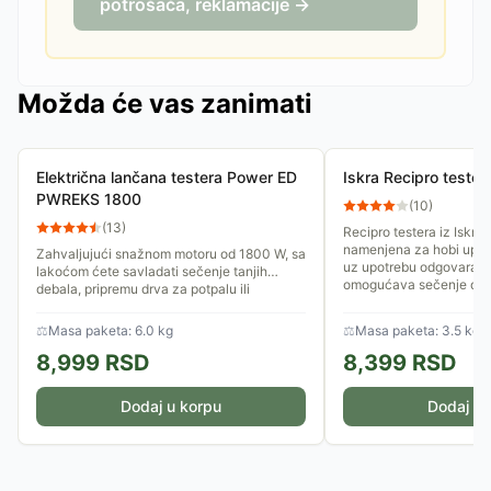
potrošača, reklamacije →
Možda će vas zanimati
Električna lančana testera Power ED
Iskra Recipro test
PWREKS 1800
(
10
)
(
13
)
Recipro testera iz Iskra 
namenjena za hobi upotr
Zahvaljujući snažnom motoru od 1800 W, sa
uz upotrebu odgovaraju
lakoćom ćete savladati sečenje tanjih
omogućava sečenje drvet
debala, pripremu drva za potpalu ili
orezivanje debljih grana u...
⚖
Masa paketa: 6.0 kg
⚖
Masa paketa: 3.5 kg
8,999
RSD
8,399
RSD
Dodaj u korpu
Dodaj u 