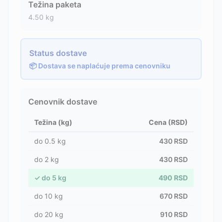
Težina paketa
4.50
kg
Status dostave
📦 Dostava se naplaćuje prema cenovniku
Cenovnik dostave
Težina (kg)
Cena (RSD)
do
0.5
kg
430
RSD
do
2
kg
430
RSD
✓
do
5
kg
490
RSD
do
10
kg
670
RSD
do
20
kg
910
RSD