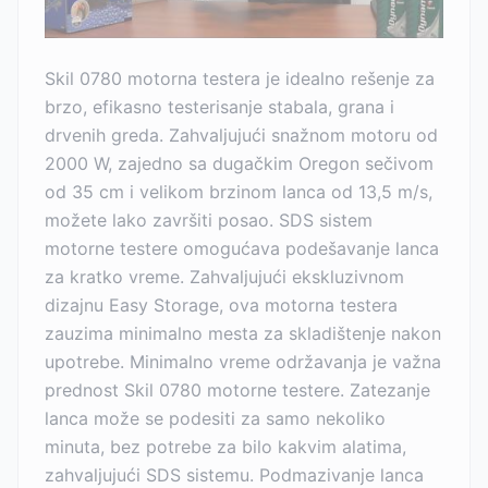
Skil 0780 motorna testera je idealno rešenje za
brzo, efikasno testerisanje stabala, grana i
drvenih greda. Zahvaljujući snažnom motoru od
2000 W, zajedno sa dugačkim Oregon sečivom
od 35 cm i velikom brzinom lanca od 13,5 m/s,
možete lako završiti posao. SDS sistem
motorne testere omogućava podešavanje lanca
za kratko vreme. Zahvaljujući ekskluzivnom
dizajnu Easy Storage, ova motorna testera
zauzima minimalno mesta za skladištenje nakon
upotrebe. Minimalno vreme održavanja je važna
prednost Skil 0780 motorne testere. Zatezanje
lanca može se podesiti za samo nekoliko
minuta, bez potrebe za bilo kakvim alatima,
zahvaljujući SDS sistemu. Podmazivanje lanca