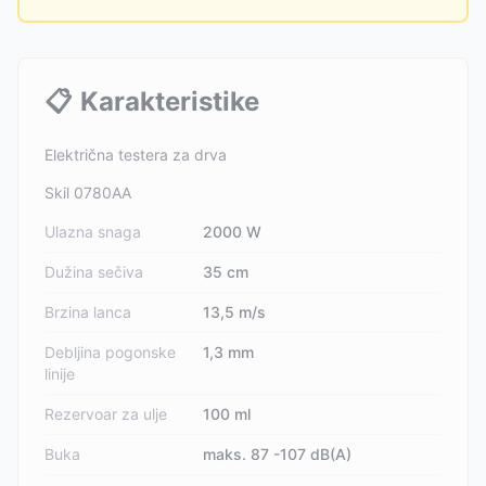
📋
Karakteristike
Električna testera za drva
Skil 0780AA
Ulazna snaga
2000 W
Dužina sečiva
35 cm
Brzina lanca
13,5 m/s
Debljina pogonske
1,3 mm
linije
Rezervoar za ulje
100 ml
Buka
maks. 87 -107 dB(A)