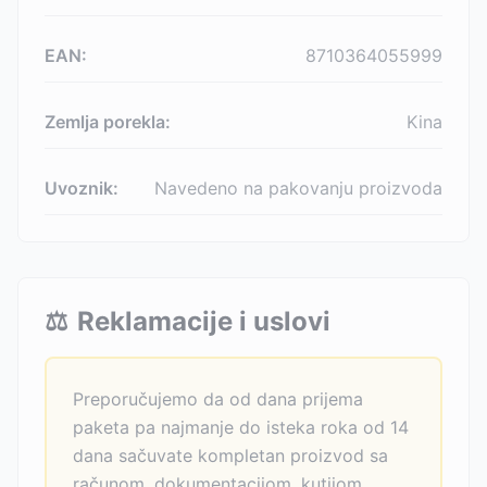
EAN:
8710364055999
Zemlja porekla:
Kina
Uvoznik:
Navedeno na pakovanju proizvoda
⚖️
Reklamacije i uslovi
Preporučujemo da od dana prijema
paketa pa najmanje do isteka roka od 14
dana sačuvate kompletan proizvod sa
računom, dokumentacijom, kutijom.