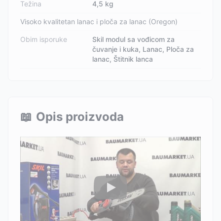
Težina
4,5 kg
Visoko kvalitetan lanac i ploča za lanac (Oregon)
Obim isporuke
Skil modul sa vođicom za
čuvanje i kuka, Lanac, Ploča za
lanac, Štitnik lanca
📖
Opis proizvoda