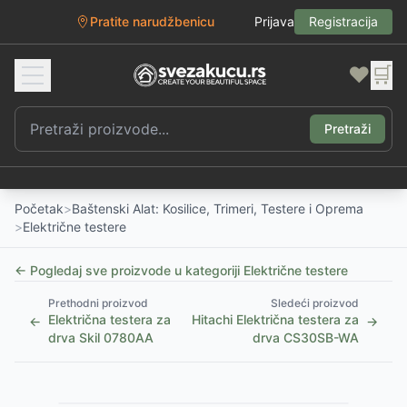
Pratite narudžbenicu
Prijava
Registracija
❤️
🛒
Pretraži
Početak
>
Baštenski Alat: Kosilice, Trimeri, Testere i Oprema
>
Električne testere
← Pogledaj sve proizvode u kategoriji
Električne testere
Prethodni proizvod
Sledeći proizvod
Električna testera za
Hitachi Električna testera za
←
→
drva Skil 0780AA
drva CS30SB-WA