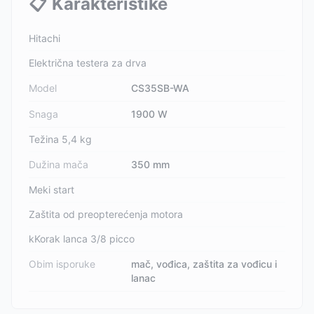
📋
Karakteristike
Hitachi
Električna testera za drva
Model
CS35SB-WA
Snaga
1900 W
Težina 5,4 kg
Dužina mača
350 mm
Meki start
Zaštita od preopterećenja motora
kKorak lanca 3/8 picco
Obim isporuke
mač, vođica, zaštita za vođicu i
lanac