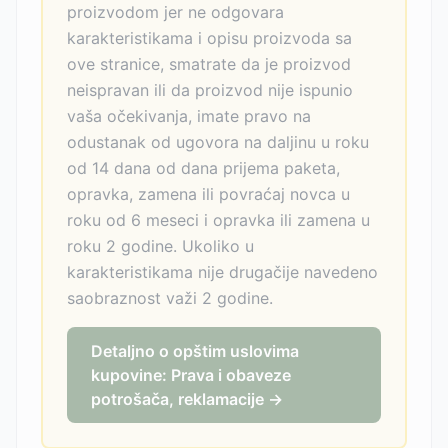
proizvodom jer ne odgovara
karakteristikama i opisu proizvoda sa
ove stranice, smatrate da je proizvod
neispravan ili da proizvod nije ispunio
vaša očekivanja, imate pravo na
odustanak od ugovora na daljinu u roku
od 14 dana od dana prijema paketa,
opravka, zamena ili povraćaj novca u
roku od 6 meseci i opravka ili zamena u
roku 2 godine. Ukoliko u
karakteristikama nije drugačije navedeno
saobraznost važi 2 godine.
Detaljno o opštim uslovima
kupovine: Prava i obaveze
potrošača, reklamacije →