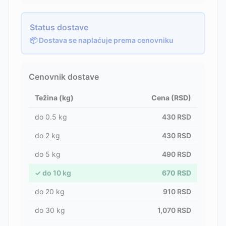
Status dostave
📦 Dostava se naplaćuje prema cenovniku
Cenovnik dostave
Težina (kg)
Cena (RSD)
do
0.5
kg
430
RSD
do
2
kg
430
RSD
do
5
kg
490
RSD
✓
do
10
kg
670
RSD
do
20
kg
910
RSD
do
30
kg
1,070
RSD