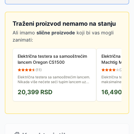
Traženi proizvod nemamo na stanju
Ali imamo
slične proizvode
koji bi vas mogli
zanimati:
Električna testera sa samooštrećim
Električna teste
lancem Oregon CS1500
Machtig MAC-3
(
11
)
(
75
)
Električna testera sa samooštrećim lancem.
Električna testera 
Nikada više nećete seći tupim lancem uz
maksimalne dužin
pomoć ugrađenog sistema PowerSharp® za
da sa zemlje, bez 
20,399
RSD
16,490
RS
oštrenje lanca!
grane stabala i da...