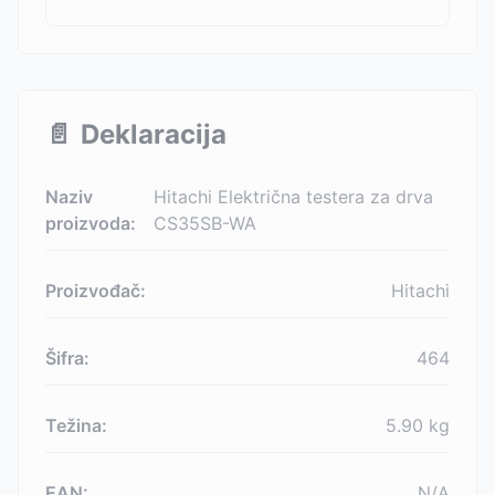
📄
Deklaracija
Naziv
Hitachi Električna testera za drva
proizvoda:
CS35SB-WA
Proizvođač:
Hitachi
Šifra:
464
Težina:
5.90
kg
EAN:
N/A