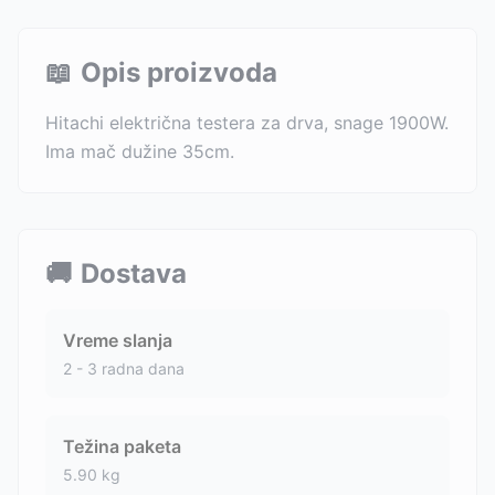
📖
Opis proizvoda
Hitachi električna testera za drva, snage 1900W.
Ima mač dužine 35cm.
🚚
Dostava
Vreme slanja
2 - 3 radna dana
Težina paketa
5.90
kg