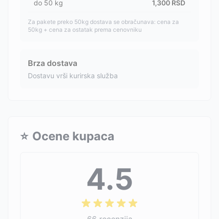
do
50
kg
1,300
RSD
Za pakete preko 50kg dostava se obračunava: cena za
50kg + cena za ostatak prema cenovniku
Brza dostava
Dostavu vrši kurirska služba
⭐
Ocene kupaca
4.5