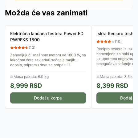
Možda će vas zanimati
Električna lančana testera Power ED
Iskra Recipro test
PWREKS 1800
(
10
)
(
13
)
Recipro testera iz Iskra 
namenjena za hobi upotr
Zahvaljujući snažnom motoru od 1800 W, sa
uz upotrebu odgovaraju
lakoćom ćete savladati sečenje tanjih
omogućava sečenje drvet
debala, pripremu drva za potpalu ili
orezivanje debljih grana u...
⚖
Masa paketa: 6.0 kg
⚖
Masa paketa: 3.5 kg
8,999
RSD
8,399
RSD
Dodaj u korpu
Dodaj u 