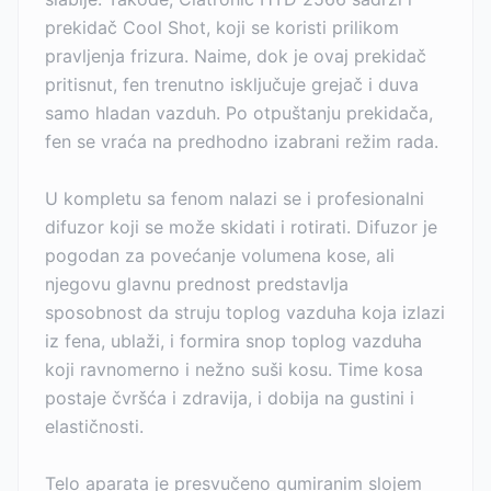
prekidač Cool Shot, koji se koristi prilikom
pravljenja frizura. Naime, dok je ovaj prekidač
pritisnut, fen trenutno isključuje grejač i duva
samo hladan vazduh. Po otpuštanju prekidača,
fen se vraća na predhodno izabrani režim rada.
U kompletu sa fenom nalazi se i profesionalni
difuzor koji se može skidati i rotirati. Difuzor je
pogodan za povećanje volumena kose, ali
njegovu glavnu prednost predstavlja
sposobnost da struju toplog vazduha koja izlazi
iz fena, ublaži, i formira snop toplog vazduha
koji ravnomerno i nežno suši kosu. Time kosa
postaje čvršća i zdravija, i dobija na gustini i
elastičnosti.
Telo aparata je presvučeno gumiranim slojem