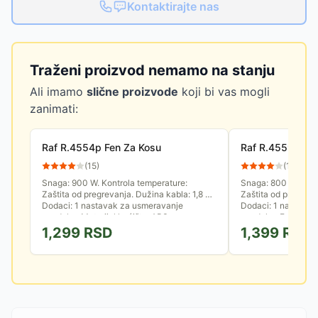
Kontaktirajte nas
Traženi proizvod nemamo na stanju
Ali imamo
slične proizvode
koji bi vas mogli
zanimati:
Raf R.4554p Fen Za Kosu
Raf R.4559w Fe
(
15
)
(
10
)
Snaga: 900 W. Kontrola temperature:
Snaga: 800 W. Kont
Zaštita od pregrevanja. Dužina kabla: 1,8 m.
Zaštita od pregreva
Dodaci: 1 nastavak za usmeravanje
Dodaci: 1 nastavak
vazduha. Materijal kućišta: ABS...
vazduha. Funkcije:
1,299
RSD
1,399
RSD