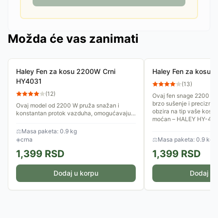
Možda će vas zanimati
Haley Fen za kosu 2200W Crni
Haley Fen za kosu
HY4031
(
13
)
(
12
)
Ovaj fen snage 2200 W d
brzo sušenje i precizno 
Ovaj model od 2200 W pruža snažan i
obzira na tip vaše kose.
konstantan protok vazduha, omogućavajući
moćan – HALEY HY-4023
vam da ukrotite i najneposlušniju kosu u
rekordnom roku. Njegov...
⚖
Masa paketa: 0.9 kg
◈
crna
⚖
Masa paketa: 0.9 kg
1,399
RSD
1,399
RSD
Dodaj u korpu
Dodaj u 