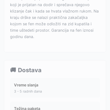
koji je prijatan na dodir i sprečava njegovo
klizanje čak i kada se hvata vlažnom rukom. Na
kraju drške se nalazi praktična zakačaljka
kojom se fen može odložiti na zid kupatila i
time uštedeti prostor. Garancija na fen iznosi
godinu dana.
🚚
Dostava
Vreme slanja
3 - 5 radnih dana
Težina paketa