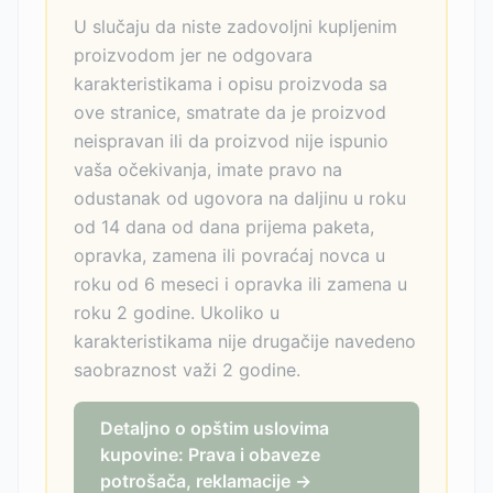
U slučaju da niste zadovoljni kupljenim
proizvodom jer ne odgovara
karakteristikama i opisu proizvoda sa
ove stranice, smatrate da je proizvod
neispravan ili da proizvod nije ispunio
vaša očekivanja, imate pravo na
odustanak od ugovora na daljinu u roku
od 14 dana od dana prijema paketa,
opravka, zamena ili povraćaj novca u
roku od 6 meseci i opravka ili zamena u
roku 2 godine. Ukoliko u
karakteristikama nije drugačije navedeno
saobraznost važi 2 godine.
Detaljno o opštim uslovima
kupovine: Prava i obaveze
potrošača, reklamacije →