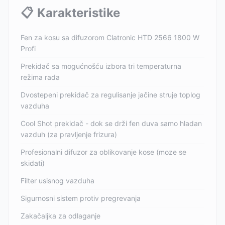
📋
Karakteristike
Fen za kosu sa difuzorom Clatronic HTD 2566 1800 W
Profi
Prekidač sa mogućnošću izbora tri temperaturna
režima rada
Dvostepeni prekidač za regulisanje jačine struje toplog
vazduha
Cool Shot prekidač - dok se drži fen duva samo hladan
vazduh (za pravljenje frizura)
Profesionalni difuzor za oblikovanje kose (moze se
skidati)
Filter usisnog vazduha
Sigurnosni sistem protiv pregrevanja
Zakačaljka za odlaganje