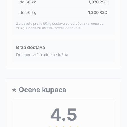
do
30
kg
1,070
RSD
do
50
kg
1,300
RSD
Za pakete preko 50kg dostava se obračunava: cena za
50kg + cena za ostatak prema cenovniku
Brza dostava
Dostavu vrši kurirska služba
⭐
Ocene kupaca
4.5