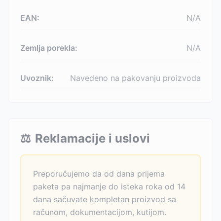
EAN:
N/A
Zemlja porekla:
N/A
Uvoznik:
Navedeno na pakovanju proizvoda
⚖️
Reklamacije i uslovi
Preporučujemo da od dana prijema
paketa pa najmanje do isteka roka od 14
dana sačuvate kompletan proizvod sa
računom, dokumentacijom, kutijom.