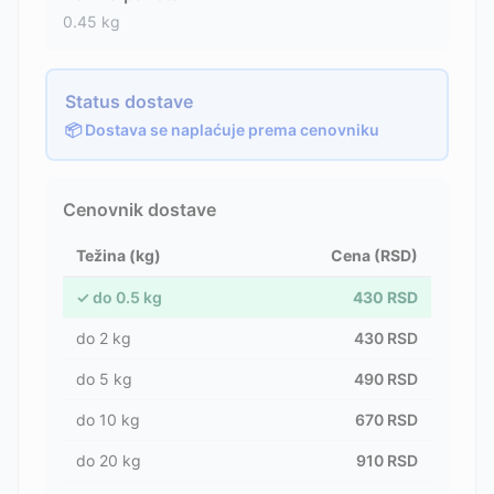
0.45
kg
Status dostave
📦 Dostava se naplaćuje prema cenovniku
Cenovnik dostave
Težina (kg)
Cena (RSD)
✓
do
0.5
kg
430
RSD
do
2
kg
430
RSD
do
5
kg
490
RSD
do
10
kg
670
RSD
do
20
kg
910
RSD