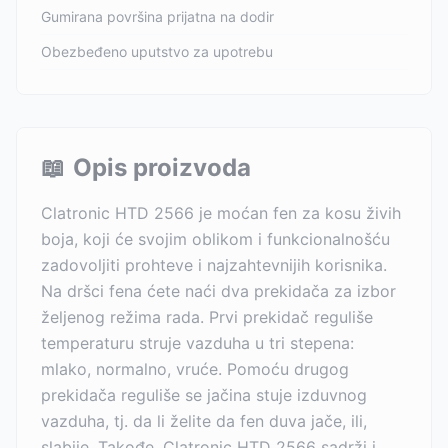
Gumirana površina prijatna na dodir
Obezbeđeno uputstvo za upotrebu
📖
Opis proizvoda
Clatronic HTD 2566 je moćan fen za kosu živih
boja, koji će svojim oblikom i funkcionalnošću
zadovoljiti prohteve i najzahtevnijih korisnika.
Na dršci fena ćete naći dva prekidača za izbor
željenog režima rada. Prvi prekidač reguliše
temperaturu struje vazduha u tri stepena:
mlako, normalno, vruće. Pomoću drugog
prekidača reguliše se jačina stuje izduvnog
vazduha, tj. da li želite da fen duva jače, ili,
slabije. Takođe, Clatronic HTD 2566 sadrži i