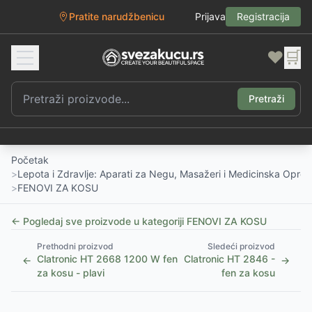
Pratite narudžbenicu
Prijava
Registracija
❤️
🛒
Pretraži
Početak
>
Lepota i Zdravlje: Aparati za Negu, Masažeri i Medicinska Opre
>
FENOVI ZA KOSU
← Pogledaj sve proizvode u kategoriji
FENOVI ZA KOSU
Prethodni proizvod
Sledeći proizvod
Clatronic HT 2668 1200 W fen
Clatronic HT 2846 -
←
→
za kosu - plavi
fen za kosu