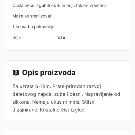
Cucla neće izgubiti oblik ni boju tokom vremena
Može se sterilizovati
1 komad u pakovanju
Boja
roze
📖
Opis proizvoda
Za uzrast 6-18m. Prate prirodan razvoj
detetovog nepca, zuba i desni. Napravljenje od
silikona. Nemaju ukus ni miris. Stilski
dizajnirane. Kristalno čist izgled