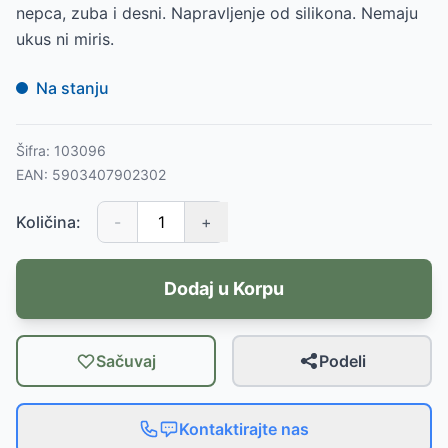
nepca, zuba i desni. Napravljenje od silikona. Nemaju
ukus ni miris.
Na stanju
Šifra:
103096
EAN:
5903407902302
Količina:
-
+
Dodaj u Korpu
Sačuvaj
Podeli
Kontaktirajte nas