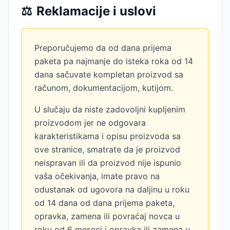
⚖️
Reklamacije i uslovi
Preporučujemo da od dana prijema
paketa pa najmanje do isteka roka od 14
dana sačuvate kompletan proizvod sa
računom, dokumentacijom, kutijom.
U slučaju da niste zadovoljni kupljenim
proizvodom jer ne odgovara
karakteristikama i opisu proizvoda sa
ove stranice, smatrate da je proizvod
neispravan ili da proizvod nije ispunio
vaša očekivanja, imate pravo na
odustanak od ugovora na daljinu u roku
od 14 dana od dana prijema paketa,
opravka, zamena ili povraćaj novca u
roku od 6 meseci i opravka ili zamena u