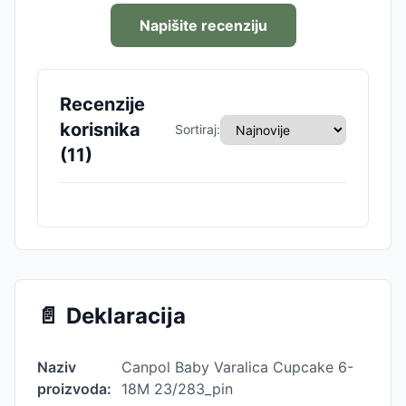
Napišite recenziju
Recenzije
korisnika
Sortiraj:
(
11
)
📄
Deklaracija
Naziv
Canpol Baby Varalica Cupcake 6-
proizvoda:
18M 23/283_pin