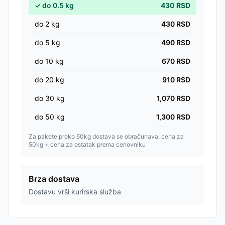
✓
do
0.5
kg
430
RSD
do
2
kg
430
RSD
do
5
kg
490
RSD
do
10
kg
670
RSD
do
20
kg
910
RSD
do
30
kg
1,070
RSD
do
50
kg
1,300
RSD
Za pakete preko 50kg dostava se obračunava: cena za
50kg + cena za ostatak prema cenovniku
Brza dostava
Dostavu vrši kurirska služba