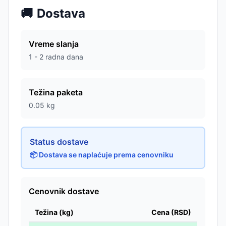
🚚
Dostava
Vreme slanja
1 - 2 radna dana
Težina paketa
0.05
kg
Status dostave
📦 Dostava se naplaćuje prema cenovniku
Cenovnik dostave
Težina (kg)
Cena (RSD)