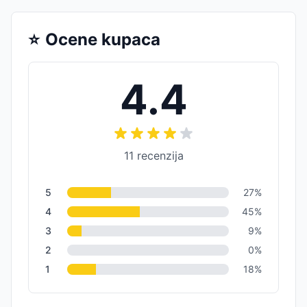
⭐
Ocene kupaca
4.4
11
recenzija
5
27
%
4
45
%
3
9
%
2
0
%
1
18
%