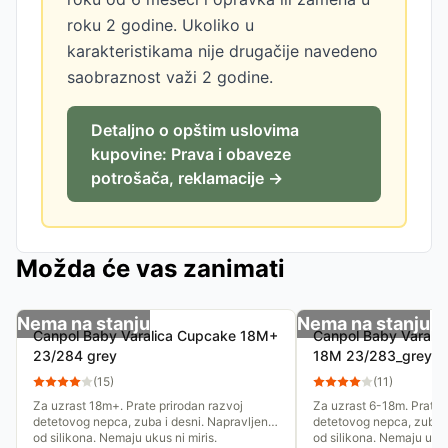
roku 2 godine. Ukoliko u
karakteristikama nije drugačije navedeno
saobraznost važi 2 godine.
Detaljno o opštim uslovima
kupovine: Prava i obaveze
potrošača, reklamacije →
Možda će vas zanimati
Nema na stanju
Nema na stanju
Canpol Baby Varalica Cupcake 18M+
Canpol Baby Varali
23/284 grey
18M 23/283_grey
(
15
)
(
11
)
Za uzrast 18m+. Prate prirodan razvoj
Za uzrast 6-18m. Prate 
detetovog nepca, zuba i desni. Napravljenje
detetovog nepca, zuba i
od silikona. Nemaju ukus ni miris.
od silikona. Nemaju ukus