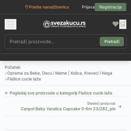
Pratite narudžbenicu
Prijava
Registracija
❤️
🛒
Pretraži
Početak
>
Oprema za Bebe, Decu i Mame | Kolica, Kreveci i Nega
>
Flašice cucle laže
← Pogledaj sve proizvode u kategoriji
Flašice cucle laže
Sledeći proizvod
→
Canpol Baby Varalica Cupcake 0-6m 23/282_pin