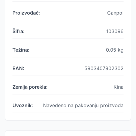
Proizvođač:
Canpol
Šifra:
103096
Težina:
0.05
kg
EAN:
5903407902302
Zemlja porekla:
Kina
Uvoznik:
Navedeno na pakovanju proizvoda