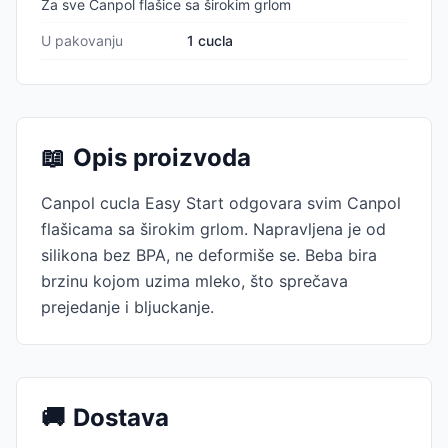
Za sve Canpol flašice sa širokim grlom
U pakovanju
1 cucla
📖
Opis proizvoda
Canpol cucla Easy Start odgovara svim Canpol
flašicama sa širokim grlom. Napravljena je od
silikona bez BPA, ne deformiše se. Beba bira
brzinu kojom uzima mleko, što sprečava
prejedanje i bljuckanje.
🚚
Dostava