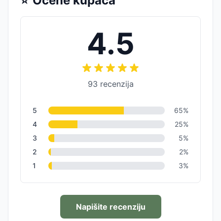
⭐
Ocene kupaca
4.5
93
recenzija
5
65
%
4
25
%
3
5
%
2
2
%
1
3
%
Napišite recenziju