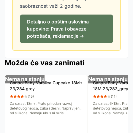
saobraznost važi 2 godine.
Detaljno o opštim uslovima
kupovine: Prava i obaveze
potrošača, reklamacije →
Možda će vas zanimati
Nema na stanju
Nema na stanju
Canpol Baby Varalica Cupcake 18M+
Canpol Baby Varali
23/284 grey
18M 23/283_grey
(
15
)
(
11
)
Za uzrast 18m+. Prate prirodan razvoj
Za uzrast 6-18m. Prate 
detetovog nepca, zuba i desni. Napravljenje
detetovog nepca, zuba i
od silikona. Nemaju ukus ni miris.
od silikona. Nemaju ukus