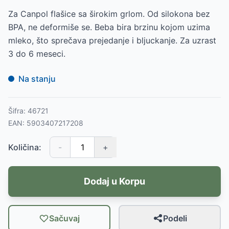
Za Canpol flašice sa širokim grlom. Od silokona bez
BPA, ne deformiše se. Beba bira brzinu kojom uzima
mleko, što sprečava prejedanje i bljuckanje. Za uzrast
3 do 6 meseci.
Na stanju
Šifra:
46721
EAN:
5903407217208
Količina:
-
+
Dodaj u Korpu
Sačuvaj
Podeli