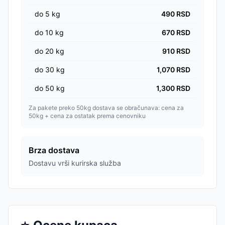
do
5
kg
490
RSD
do
10
kg
670
RSD
do
20
kg
910
RSD
do
30
kg
1,070
RSD
do
50
kg
1,300
RSD
Za pakete preko 50kg dostava se obračunava: cena za
50kg + cena za ostatak prema cenovniku
Brza dostava
Dostavu vrši kurirska služba