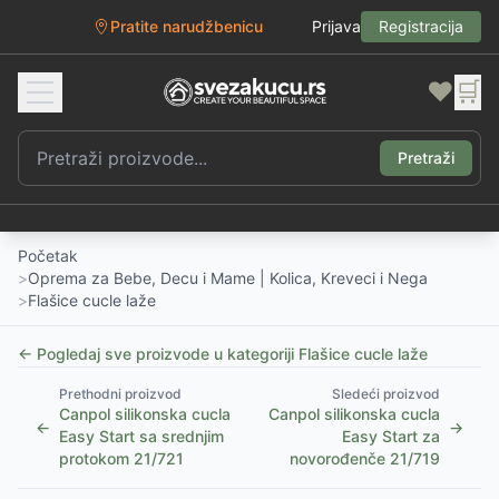
Pratite narudžbenicu
Prijava
Registracija
❤️
🛒
Pretraži
Početak
>
Oprema za Bebe, Decu i Mame | Kolica, Kreveci i Nega
>
Flašice cucle laže
← Pogledaj sve proizvode u kategoriji
Flašice cucle laže
Prethodni proizvod
Sledeći proizvod
Canpol silikonska cucla
Canpol silikonska cucla
←
→
Easy Start sa srednjim
Easy Start za
protokom 21/721
novorođenče 21/719