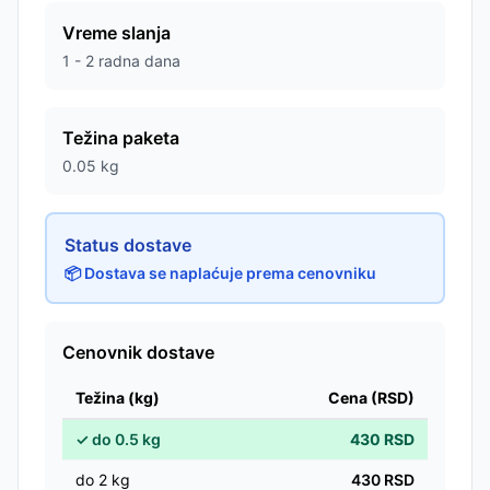
Vreme slanja
1 - 2 radna dana
Težina paketa
0.05
kg
Status dostave
📦 Dostava se naplaćuje prema cenovniku
Cenovnik dostave
Težina (kg)
Cena (RSD)
✓
do
0.5
kg
430
RSD
do
2
kg
430
RSD