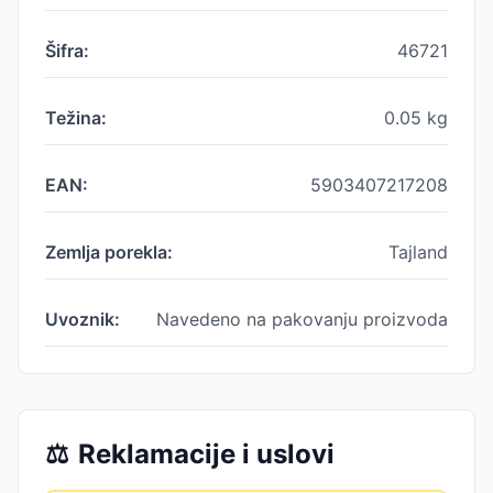
Šifra:
46721
Težina:
0.05
kg
EAN:
5903407217208
Zemlja porekla:
Tajland
Uvoznik:
Navedeno na pakovanju proizvoda
⚖️
Reklamacije i uslovi