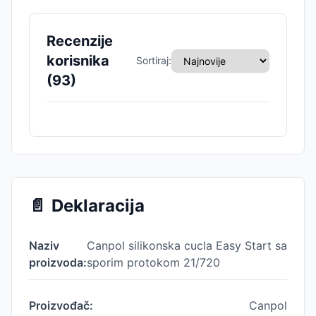
Recenzije
korisnika
Sortiraj:
(
93
)
📄
Deklaracija
Naziv
Canpol silikonska cucla Easy Start sa
proizvoda:
sporim protokom 21/720
Proizvođač:
Canpol