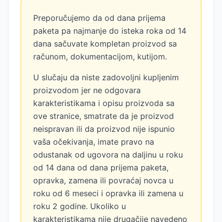
Preporučujemo da od dana prijema
paketa pa najmanje do isteka roka od 14
dana sačuvate kompletan proizvod sa
računom, dokumentacijom, kutijom.
U slučaju da niste zadovoljni kupljenim
proizvodom jer ne odgovara
karakteristikama i opisu proizvoda sa
ove stranice, smatrate da je proizvod
neispravan ili da proizvod nije ispunio
vaša očekivanja, imate pravo na
odustanak od ugovora na daljinu u roku
od 14 dana od dana prijema paketa,
opravka, zamena ili povraćaj novca u
roku od 6 meseci i opravka ili zamena u
roku 2 godine. Ukoliko u
karakteristikama nije drugačije navedeno