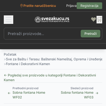
Pratite narudžbenicu
Prijava
Registracija
❤️
🛒
Pretraži
Početak
>
Sve za Baštu i Terasu: Baštenski Nameštaj, Oprema i Uređenje D
>
Fontane i Dekorativni Kamen
← Pogledaj sve proizvode u kategoriji
Fontane i Dekorativni
Kamen
Prethodni proizvod
Sledeći proizvod
Sobna fontana Home
Sobna fontana Home
←
→
WF02
WF03