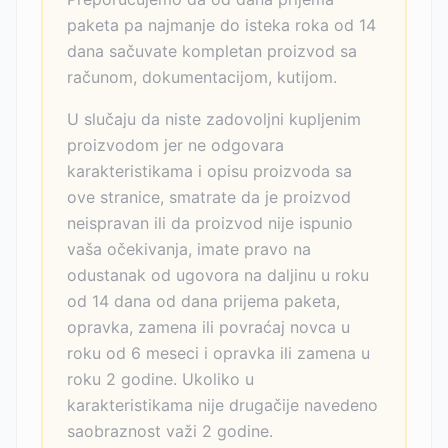
paketa pa najmanje do isteka roka od 14
dana sačuvate kompletan proizvod sa
računom, dokumentacijom, kutijom.
U slučaju da niste zadovoljni kupljenim
proizvodom jer ne odgovara
karakteristikama i opisu proizvoda sa
ove stranice, smatrate da je proizvod
neispravan ili da proizvod nije ispunio
vaša očekivanja, imate pravo na
odustanak od ugovora na daljinu u roku
od 14 dana od dana prijema paketa,
opravka, zamena ili povraćaj novca u
roku od 6 meseci i opravka ili zamena u
roku 2 godine. Ukoliko u
karakteristikama nije drugačije navedeno
saobraznost važi 2 godine.