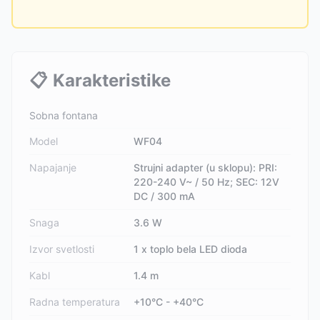
📋
Karakteristike
Sobna fontana
Model
WF04
Napajanje
Strujni adapter (u sklopu): PRI:
220-240 V~ / 50 Hz; SEC: 12V
DC / 300 mA
Snaga
3.6 W
Izvor svetlosti
1 x toplo bela LED dioda
Kabl
1.4 m
Radna temperatura
+10°C - +40°C