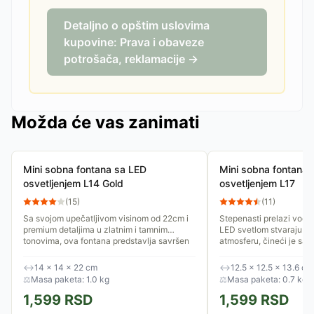
Detaljno o opštim uslovima
kupovine: Prava i obaveze
potrošača, reklamacije →
Možda će vas zanimati
Mini sobna fontana sa LED
Mini sobna fontana 
osvetljenjem L14 Gold
osvetljenjem L17
(
15
)
(
11
)
Sa svojom upečatljivom visinom od 22cm i
Stepenasti prelazi vode 
premium detaljima u zlatnim i tamnim
LED svetlom stvaraju ma
tonovima, ova fontana predstavlja savršen
atmosferu, čineći je sa
centralni ukras za vaš dnevni...
vašu dnevnu sobu,...
↔
14 × 14 × 22 cm
↔
12.5 × 12.5 × 13.6 cm
⚖
Masa paketa: 1.0 kg
⚖
Masa paketa: 0.7 kg
1,599
RSD
1,599
RSD