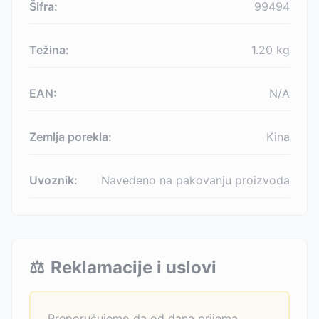
Šifra:
99494
Težina:
1.20
kg
EAN:
N/A
Zemlja porekla:
Kina
Uvoznik:
Navedeno na pakovanju proizvoda
⚖️
Reklamacije i uslovi
Preporučujemo da od dana prijema