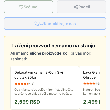
Sačuvaj
Podeli
Kontaktirajte nas
Traženi proizvod nemamo na stanju
Ali imamo
slične proizvode
koji bi vas mogli
zanimati:
Dekorativni kamen 3-6cm Sivi
Lava Granulat 20
oblutak 25kg
Obrube
(
15
)
(
13
)
Ova nijansa sive odiše mirom i stabilnošću,
Naturen Pozzolan H
savršeno se uklapajući u moderne bašte,
kamenjare, staze i 
prostore oko bazena ili kao dekorativni
prirodan, izrađen o
2,599
RSD
2,499
RSD
element u enterijeru....
Malč će zadržati svo