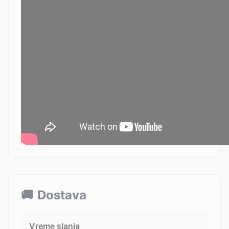
🚚
Dostava
Vreme slanja