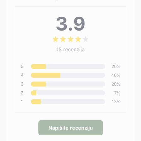
3.9
15
recenzija
5
20
%
4
40
%
3
20
%
2
7
%
1
13
%
Napišite recenziju