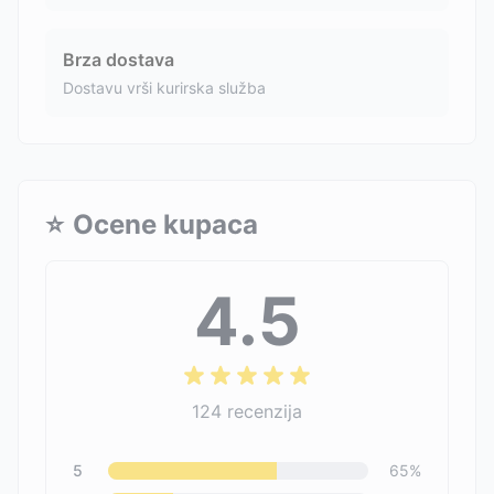
Brza dostava
Dostavu vrši kurirska služba
⭐
Ocene kupaca
4.5
124
recenzija
5
65
%