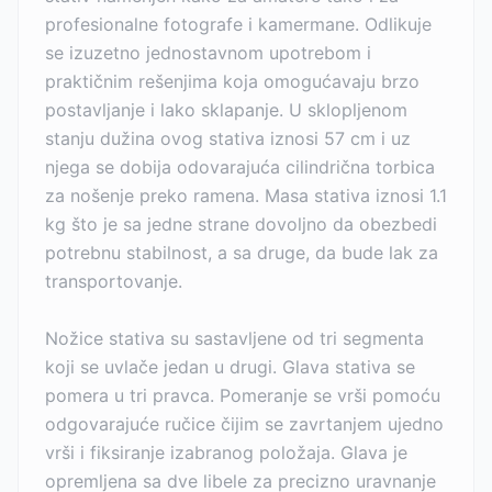
profesionalne fotografe i kamermane. Odlikuje
se izuzetno jednostavnom upotrebom i
praktičnim rešenjima koja omogućavaju brzo
postavljanje i lako sklapanje. U sklopljenom
stanju dužina ovog stativa iznosi 57 cm i uz
njega se dobija odovarajuća cilindrična torbica
za nošenje preko ramena. Masa stativa iznosi 1.1
kg što je sa jedne strane dovoljno da obezbedi
potrebnu stabilnost, a sa druge, da bude lak za
transportovanje.
Nožice stativa su sastavljene od tri segmenta
koji se uvlače jedan u drugi. Glava stativa se
pomera u tri pravca. Pomeranje se vrši pomoću
odgovarajuće ručice čijim se zavrtanjem ujedno
vrši i fiksiranje izabranog položaja. Glava je
opremljena sa dve libele za precizno uravnanje