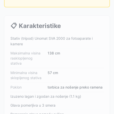
📋
Karakteristike
Stativ (tripod) Unomat SVA 2000 za fotoaparate i
kamere
Maksimalna visina
138 cm
rasklopljenog
stativa
Minimalna visina
57 cm
sklopljenog stativa
Poklon
torbica za nošenje preko ramena
Izuzeno lagan i zgodan za nošenje (1.1 kg)
Glava pomerljiva u 3 smera