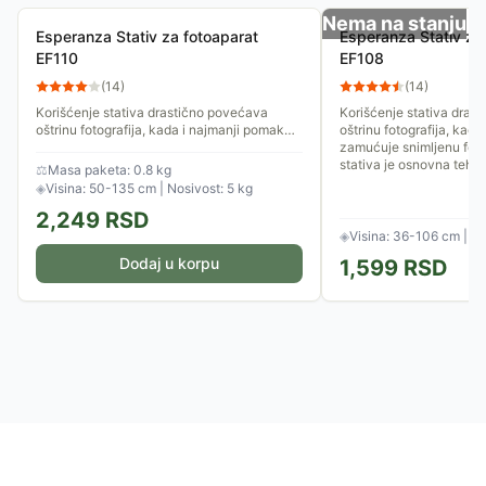
Nema na stanju
Esperanza Stativ za fotoaparat
Esperanza Stativ za
EF110
EF108
(
14
)
(
14
)
Korišćenje stativa drastično povećava
Korišćenje stativa dras
oštrinu fotografija, kada i najmanji pomak
oštrinu fotografija, kad
zamućuje snimljenu fotografiju. Upotreba
zamućuje snimljenu foto
stativa je osnovna tehnika...
stativa je osnovna tehnik
⚖
Masa paketa: 0.8 kg
◈
Visina: 50-135 cm | Nosivost: 5 kg
2,249
RSD
◈
Visina: 36-106 cm | No
Dodaj u korpu
1,599
RSD