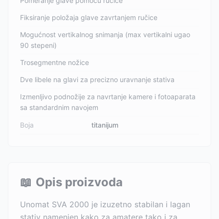
Pomeranje glave pomoću ručice
Fiksiranje položaja glave zavrtanjem ručice
Mogućnost vertikalnog snimanja (max vertikalni ugao
90 stepeni)
Trosegmentne nožice
Dve libele na glavi za precizno uravnanje stativa
Izmenljivo podnožije za navrtanje kamere i fotoaparata
sa standardnim navojem
Boja
titanijum
📖
Opis proizvoda
Unomat SVA 2000 je izuzetno stabilan i lagan
stativ namenjen kako za amatere tako i za