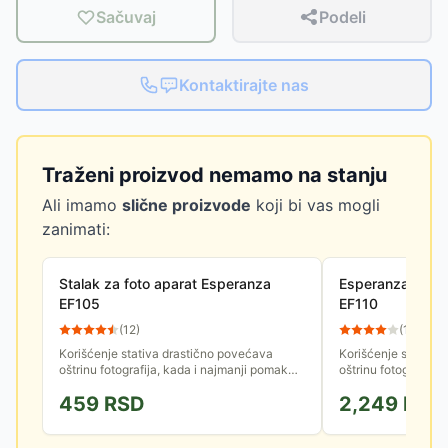
Sačuvaj
Podeli
Kontaktirajte nas
Traženi proizvod nemamo na stanju
Ali imamo
slične proizvode
koji bi vas mogli
zanimati:
Stalak za foto aparat Esperanza
Esperanza Stati
EF105
EF110
(
12
)
(
14
)
Korišćenje stativa drastično povećava
Korišćenje stativa
oštrinu fotografija, kada i najmanji pomak
oštrinu fotografija
zamućuje snimljenu fotografiju. Upotreba
zamućuje snimljenu 
459
RSD
2,249
RSD
stativa je osnovna tehnika...
stativa je osnovna t