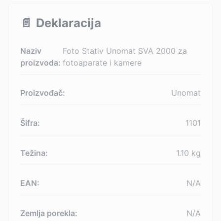
📄
Deklaracija
Naziv
Foto Stativ Unomat SVA 2000 za
proizvoda:
fotoaparate i kamere
Proizvođač:
Unomat
Šifra:
1101
Težina:
1.10
kg
EAN:
N/A
Zemlja porekla:
N/A