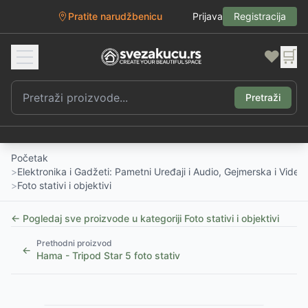
Pratite narudžbenicu
Prijava
Registracija
❤️
🛒
Pretraži
Početak
>
Elektronika i Gadžeti: Pametni Uređaji i Audio, Gejmerska i Vide
>
Foto stativi i objektivi
← Pogledaj sve proizvode u kategoriji
Foto stativi i objektivi
Prethodni proizvod
←
Hama - Tripod Star 5 foto stativ
1
/
5