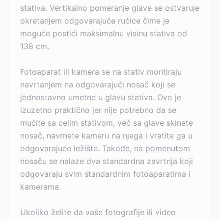
stativa. Vertikalno pomeranje glave se ostvaruje
okretanjem odgovarajuće ručice čime je
moguće postići maksimalnu visinu stativa od
138 cm.
Fotoaparat ili kamera se na stativ montiraju
navrtanjem na odgovarajući nosač koji se
jednostavno umetne u glavu stativa. Ovo je
izuzetno praktično jer nije potrebno da se
mučite sa celim stativom, već sa glave skinete
nosač, navrnete kameru na njega i vratite ga u
odgovarajuće ležište. Takođe, na pomenutom
nosaču se nalaze dva standardna zavrtnja koji
odgovaraju svim standardnim fotoaparatima i
kamerama.
Ukoliko želite da vaše fotografije ili video