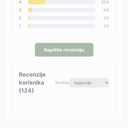
4
25
%
3
6
%
2
2
%
1
2
%
Napišite recenziju
Recenzije
korisnika
Sortiraj:
(
124
)