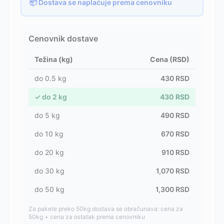
📦 Dostava se naplaćuje prema cenovniku
Cenovnik dostave
Težina (kg)
Cena (RSD)
do
0.5
kg
430
RSD
✓
do
2
kg
430
RSD
do
5
kg
490
RSD
do
10
kg
670
RSD
do
20
kg
910
RSD
do
30
kg
1,070
RSD
do
50
kg
1,300
RSD
Za pakete preko 50kg dostava se obračunava: cena za
50kg + cena za ostatak prema cenovniku