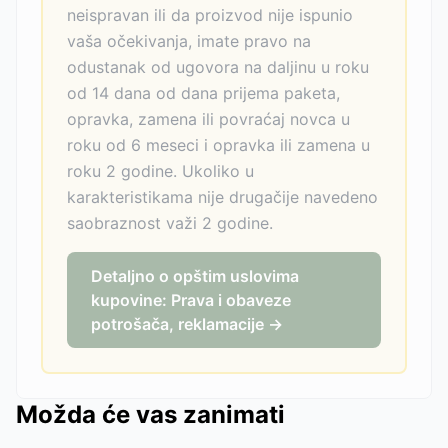
neispravan ili da proizvod nije ispunio
vaša očekivanja, imate pravo na
odustanak od ugovora na daljinu u roku
od 14 dana od dana prijema paketa,
opravka, zamena ili povraćaj novca u
roku od 6 meseci i opravka ili zamena u
roku 2 godine. Ukoliko u
karakteristikama nije drugačije navedeno
saobraznost važi 2 godine.
Detaljno o opštim uslovima
kupovine: Prava i obaveze
potrošača, reklamacije →
Možda će vas zanimati