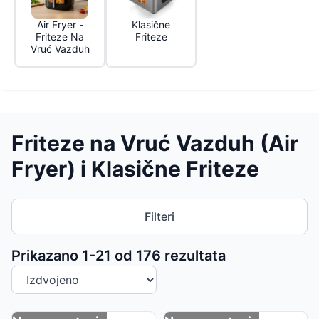
Air Fryer -
Klasične
Friteze Na
Friteze
Vruć Vazduh
Friteze na Vruć Vazduh (Air
Fryer) i Klasične Friteze
Filteri
Sortiranje proizvoda
Prikazano 1-
21
od
176
rezultata