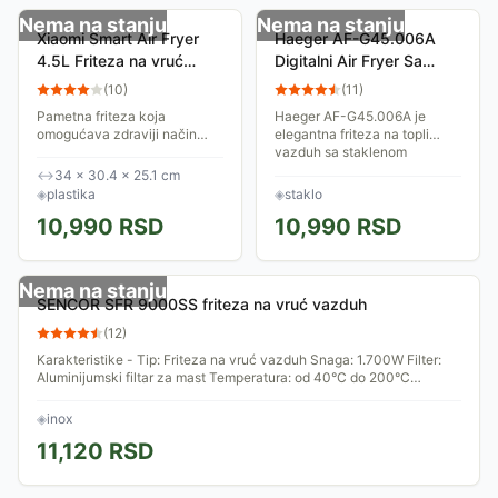
Nema na stanju
Nema na stanju
Xiaomi Smart Air Fryer
Haeger AF-G45.006A
4.5L Friteza na vruć
Digitalni Air Fryer Sa
vazduh EU BHR8234EU
Staklenom Posudom
(
10
)
(
11
)
Pametna friteza koja
Haeger AF-G45.006A je
omogućava zdraviji način
elegantna friteza na topli
pripreme omiljenih jela.
vazduh sa staklenom
Koristeći tehnologiju vrućeg
posudom. Omogućava
↔
34 × 30.4 × 25.1 cm
vazduha, ova friteza smanjuje
pripremu zdravijih obroka bez
◈
plastika
◈
staklo
potrebu za uljem,...
dodatnog ulja. Ima 8
10,990
RSD
10,990
RSD
programa...
Nema na stanju
SENCOR SFR 9000SS friteza na vruć vazduh
(
12
)
Karakteristike - Tip: Friteza na vruć vazduh Snaga: 1.700W Filter:
Aluminijumski filtar za mast Temperatura: od 40°C do 200°C
Odložen start: Da...
◈
inox
11,120
RSD