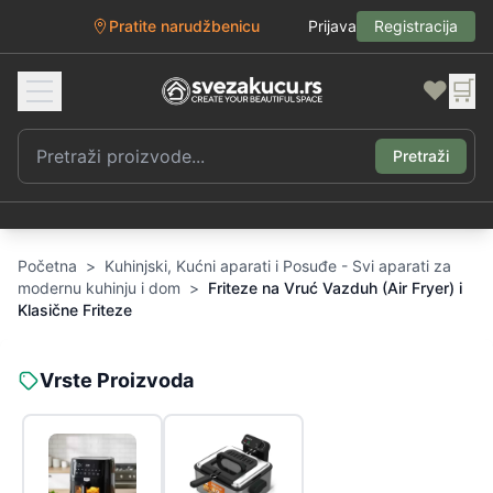
Pratite narudžbenicu
Prijava
Registracija
❤️
🛒
Pretraži
Početna
>
Kuhinjski, Kućni aparati i Posuđe - Svi aparati za
modernu kuhinju i dom
>
Friteze na Vruć Vazduh (Air Fryer) i
Klasične Friteze
Vrste Proizvoda