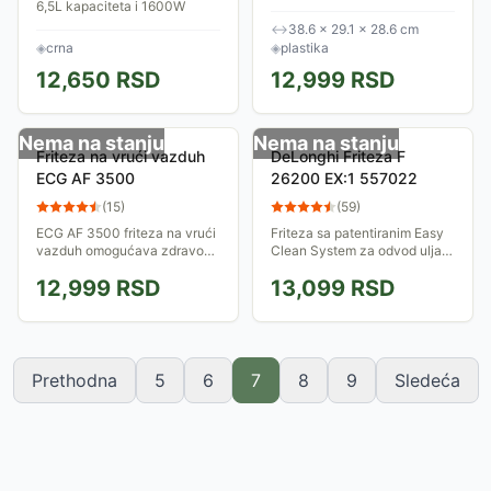
6,5L kapaciteta i 1600W
potrebu za uljem, čineći hranu
snage omogućuje zdravo
manje masnom. Ima kapacitet
↔
38.6 × 29.1 × 28.6 cm
prženje, pečenje i roštiljanje.
od 5.5 litara, što je dovoljno...
◈
crna
◈
plastika
Uživaj u...
12,650
RSD
12,999
RSD
Nema na stanju
Nema na stanju
Friteza na vrući vazduh
DeLonghi Friteza F
ECG AF 3500
26200 EX:1 557022
(
15
)
(
59
)
ECG AF 3500 friteza na vrući
Friteza sa patentiranim Easy
vazduh omogućava zdravo
Clean System za odvod ulja.
prženje i pečenje sa
Poseduje pokazivač
12,999
RSD
13,099
RSD
minimalnom količinom masti.
spremnosti za prženje,kao i
Kapacitet 3,5 l, ručno
digitalni tajmer što Vam
podešavanje temperature...
znatno olakšava...
Prethodna
5
6
7
8
9
Sledeća