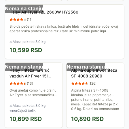
Nema na stanju
Haley Air Fryer 12L 2600W HY2560
(
11
)
Bilo da pečete hrskava krilca, tostirate hleb ili dehidrirate voće, ovaj
aparat pruža profesionalne rezultate uz minimalnu potrošnju
energije i nula...
⚖
Masa paketa: 8.0 kg
10,599
RSD
Nema na stanju
Nema na stanju
Haley Friteza na vruć
Alpina dupla Inox friteza
vazduh Air Fryer 15l
SF-4008 20980
HY2534
(
13
)
(
126
)
Ovaj uređaj kombinuje brzinu
Alpina friteza SF-4008
Air Fryer-a sa svestranošću
idealna je za pripremanje
mini rerne, omogućavajući
pržene hrane, pofrita, ribe,
vam da pečete, tostirate,
mesa. Kapacitet friteze je 2 x
⚖
Masa paketa: 8.0 kg
pržite i dehidrirate hranu uz
0.6 kg. Dolazi sa termostatom
◈
nerđajući čelik
minimalnu...
koji je...
10,699
RSD
10,890
RSD