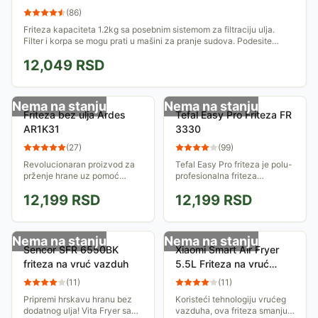
(
86
)
Friteza kapaciteta 1.2kg sa posebnim sistemom za filtraciju ulja.
Filter i korpa se mogu prati u mašini za pranje sudova. Podesite
temperaturu u...
12,049
RSD
Nema na stanju
Nema na stanju
Friteza bez ulja Ardes
Tefal Easy Pro Friteza FR
AR1K31
3330
(
27
)
(
99
)
Revolucionaran proizvod za
Tefal Easy Pro friteza je polu-
prženje hrane uz pomoć
profesionalna friteza
vrućeg vazduha. Friteza ima
kapaciteta 3 L sa Cool Zone
12,199
RSD
12,199
RSD
posudu za hranu zapremine
tehnologijom. Emajlirana
3,2 litra. Temperatura prženja
posuda je demontažna pa se
je podesiva.
lako može...
Nema na stanju
Nema na stanju
Sencor SFR 6550BK
Xiaomi Smart Air Fryer
friteza na vruć vazduh
5.5L Friteza na vruć
vazduh EU BHR8238EU
(
11
)
(
11
)
Pripremi hrskavu hranu bez
Koristeći tehnologiju vrućeg
dodatnog ulja! Vita Fryer sa
vazduha, ova friteza smanjuje