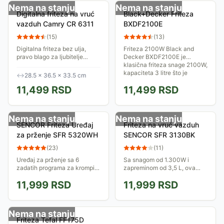
Nema na stanju
Nema na stanju
Digitalna friteza na vruć
Black+Decker Friteza
vazduh Camry CR 6311
BXDF2100E
(
15
)
(
13
)
Digitalna friteza bez ulja,
Friteza 2100W Black and
pravo blago za ljubitelje
Decker BXDF2100E je
kulinarstva i entuzijaste
klasična friteza snage 2100W,
zdravog života! Dozvolite da
kapaciteta 3 litre što je
↔
28.5 × 36.5 × 33.5 cm
budete očarani sposobnošću
dovoljno za pripremu do
11,499
RSD
11,499
RSD
da kreirate...
800gr krompira u jednoj...
Nema na stanju
Nema na stanju
SENCOR Friteza Uređaj
Friteza na vruć vazduh
za prženje SFR 5320WH
SENCOR SFR 3130BK
(
23
)
(
11
)
Uređaj za prženje sa 6
Sa snagom od 1.300W i
zadatih programa za krompir,
zapreminom od 3,5 L, ova
ribu, pecivo, hamburger, i
friteza je sposobna za brzo i
11,999
RSD
11,999
RSD
drugo. Tajmer sa alarmom.
efikasno pripremanje hrane
Prženje bez ulja. Snaga:
za celu porodicu.
1400W.
Nema na stanju
Friteza Tefal FF175D