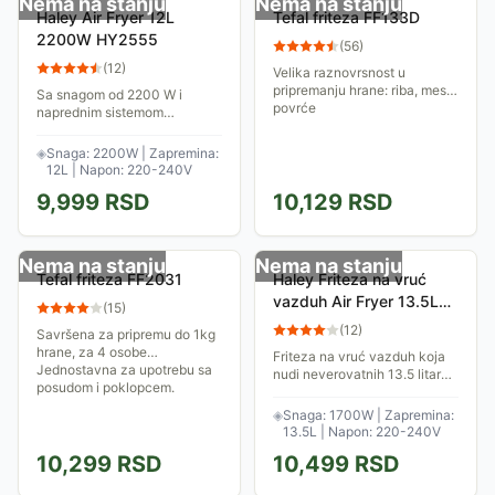
Nema na stanju
Nema na stanju
Haley Air Fryer 12L
Tefal friteza FF133D
2200W HY2555
(
56
)
(
12
)
Velika raznovrsnost u
pripremanju hrane: riba, meso,
Sa snagom od 2200 W i
povrće
naprednim sistemom
cirkulacije vazduha, vaša jela
će biti podjednako pečena na
◈
Snaga: 2200W | Zapremina:
svim nivoima, uz zadržavanje
12L | Napon: 220-240V
prirodnih sokova i...
9,999
RSD
10,129
RSD
Nema na stanju
Nema na stanju
Tefal friteza FF2031
Haley Friteza na vruć
vazduh Air Fryer 13.5L
(
15
)
HY2550
(
12
)
Savršena za pripremu do 1kg
hrane, za 4 osobe
Friteza na vruć vazduh koja
Jednostavna za upotrebu sa
nudi neverovatnih 13.5 litara
posudom i poklopcem.
prostora. Zahvaljujući
providnim vratima, možete
◈
Snaga: 1700W | Zapremina:
pratiti kako se vaše omiljeno
13.5L | Napon: 220-240V
jelo...
10,299
RSD
10,499
RSD