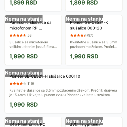
1,899
RSD
1,899
RSD
reguliše play, stop ili skip
okretljivim jastučićima nalaze
funkciju i odgovor na
se zvučnici od 40mm.
telefonski poziv. Idealne...
Izuzetna...
Nema na stanju
Nema na stanju
Panasonic slušalice sa
Pioneer SE-CE521-K
mikrofonom RP-
slušalice 000120
HF100ME-K crne
(
58
)
(
97
)
Slušalice sa mikrofonom i
Kvalitetne slušalice sa 3.5mm
velikim udobnim jastučićima.
pozlaćenim džekom. Prečnik
Pružaju zvuk odličnog
drajvera je 15.4mm. Uživajte
1,990
RSD
1,990
RSD
kvaliteta. Model vrhunskog
u punom zvuku Pioneer
proizvođača koji je sinonim
kvaliteta u svakom trenutku.
za kvalitet i...
Nema na stanju
Pioneer SE-CE521-H slušalice 000110
(
115
)
Kvalitetne slušalice sa 3.5mm pozlaćenim džekom. Prečnik drajvera
je 15.4mm. Uživajte u punom zvuku Pioneer kvaliteta u svakom
trenutku.
1,990
RSD
Nema na stanju
Nema na stanju
345 Plantronics PC
JVC Tinyphones