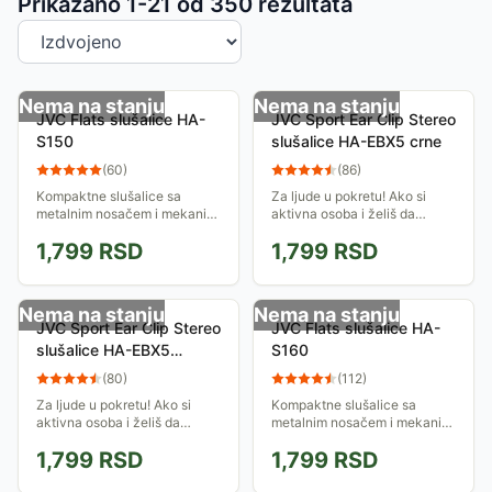
Sortiranje proizvoda
Prikazano 1-
21
od
350
rezultata
Nema na stanju
Nema na stanju
JVC Flats slušalice HA-
JVC Sport Ear Clip Stereo
S150
slušalice HA-EBX5 crne
(
60
)
(
86
)
Kompaktne slušalice sa
Za ljude u pokretu! Ako si
metalnim nosačem i mekanim
aktivna osoba i želiš da
jastučićima. Isporučuju
uživaš u omiljenoj muzici čak
1,799
RSD
1,799
RSD
kristalno čist zvuk i dobro
i pri bavljenju sportom, ovo
izoluju spoljnu buku. Imaju
specijalno dizajnirane
pozlaćeni...
slušalice su...
Nema na stanju
Nema na stanju
JVC Sport Ear Clip Stereo
JVC Flats slušalice HA-
slušalice HA-EBX5
S160
crvene
(
80
)
(
112
)
Za ljude u pokretu! Ako si
Kompaktne slušalice sa
aktivna osoba i želiš da
metalnim nosačem i mekanim
uživaš u omiljenoj muzici čak
jastučićima koji mogu da se
1,799
RSD
1,799
RSD
i pri bavljenju sportom, ovo
okreću i na taj način prilagode
specijalno dizajnirane
svakom korisniku. Isporučuju