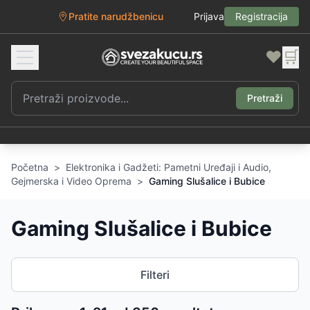
Pratite narudžbenicu
Prijava
Registracija
❤️
🛒
Pretraži
Početna
>
Elektronika i Gadžeti: Pametni Uređaji i Audio,
Gejmerska i Video Oprema
>
Gaming Slušalice i Bubice
Gaming Slušalice i Bubice
Filteri