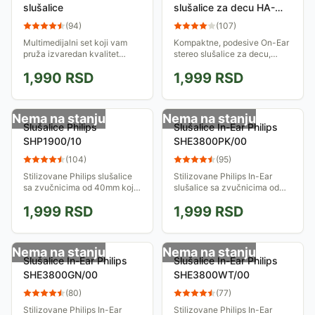
slušalice
slušalice za decu HA-
KD5 ljubičasta
(
94
)
(
107
)
Multimedijalni set koji vam
Kompaktne, podesive On-Ear
pruža izvaredan kvalitet
stereo slušalice za decu,
zvuka!
limitirane izlazne snage. U
1,990
RSD
1,999
RSD
pakovanju se nalaze stikeri
koji će detetu omogućiti da...
Nema na stanju
Nema na stanju
Slušalice Philips
Slušalice In-Ear Philips
SHP1900/10
SHE3800PK/00
(
104
)
(
95
)
Stilizovane Philips slušalice
Stilizovane Philips In-Ear
sa zvučnicima od 40mm koji
slušalice sa zvučnicima od
doprinose optimalnoj
8.6mm koji doprinose
1,999
RSD
1,999
RSD
udobnosti nošenja. Dužina
optimalnoj udobnosti nošenja.
kabla ovih slušalica je 2m a
Dužina kabla ovih slušalica je
sa uređajem se...
1.2 metra a...
Nema na stanju
Nema na stanju
Slušalice In-Ear Philips
Slušalice In-Ear Philips
SHE3800GN/00
SHE3800WT/00
(
80
)
(
77
)
Stilizovane Philips In-Ear
Stilizovane Philips In-Ear