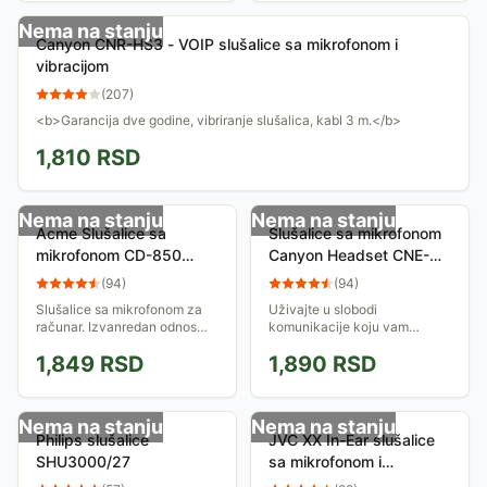
slušalice su...
kristalno...
Nema na stanju
Canyon CNR-HS3 - VOIP slušalice sa mikrofonom i
vibracijom
(
207
)
<b>Garancija dve godine, vibriranje slušalica, kabl 3 m.</b>
1,810
RSD
Nema na stanju
Nema na stanju
Acme Slušalice sa
Slušalice sa mikrofonom
mikrofonom CD-850
Canyon Headset CNE-
03SLACD850
CHSU1B
(
94
)
(
94
)
Slušalice sa mikrofonom za
Uživajte u slobodi
računar. Izvanredan odnos
komunikacije koju vam
cena - kvalitet! Prečnik
pružaju Canyon stereo
1,849
RSD
1,890
RSD
zvučnika je 50mm, dužina
slušalice sa eksternim
kabla je 2.1m. Idealan set za
mikrofonom. Podesive su,
komunikaciju...
veoma su udobne za nošenje
i pružaju...
Nema na stanju
Nema na stanju
Philips slušalice
JVC XX In-Ear slušalice
SHU3000/27
sa mikrofonom i
daljinskim HA-FR201