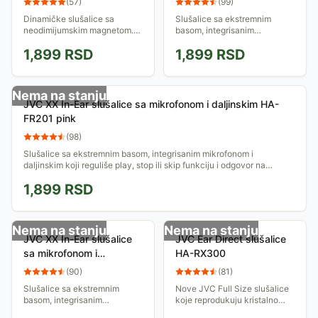
(
57
)
(
99
)
violet
Dinamičke slušalice sa
Slušalice sa ekstremnim
neodimijumskim magnetom.
basom, integrisanim
Imaju zvučnike prečnika
mikrofonom i daljinskim koji
1,899
RSD
1,899
RSD
35mm i veoma su udobne za
reguliše play, stop ili skip
nošenje. Pozicija mikrofona je
funkciju i odgovor na
podesiva.
telefonski poziv. Idealne...
Nema na stanju
JVC XX In-Ear slušalice sa mikrofonom i daljinskim HA-
FR201 pink
(
98
)
Slušalice sa ekstremnim basom, integrisanim mikrofonom i
daljinskim koji reguliše play, stop ili skip funkciju i odgovor na
telefonski poziv. Idealne...
1,899
RSD
Nema na stanju
Nema na stanju
JVC XX In-Ear slušalice
JVC Ear Direct slušalice
sa mikrofonom i
HA-RX300
daljinskim HA-FR201
(
90
)
(
81
)
zelene
Slušalice sa ekstremnim
Nove JVC Full Size slušalice
basom, integrisanim
koje reprodukuju kristalno
mikrofonom i daljinskim koji
čist, pun zvuk. U mekanim,