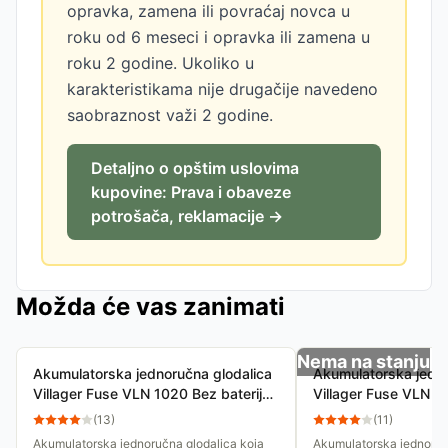
opravka, zamena ili povraćaj novca u
roku od 6 meseci i opravka ili zamena u
roku 2 godine. Ukoliko u
karakteristikama nije drugačije navedeno
saobraznost važi 2 godine.
Detaljno o opštim uslovima
kupovine: Prava i obaveze
potrošača, reklamacije →
Možda će vas zanimati
Nema na stanju
Akumulatorska jednoručna glodalica
Akumulatorska jedno
Villager Fuse VLN 1020 Bez baterije i
Villager Fuse VLN 1
punjača
baterijom
(
13
)
(
11
)
Akumulatorska jednoručna glodalica koja
Akumulatorska jednoruč