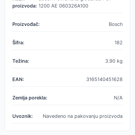
proizvoda:
1200 AE 060326A100
Proizvođač:
Bosch
Šifra:
182
Težina:
3.90
kg
EAN:
3165140451628
Zemlja porekla:
N/A
Uvoznik:
Navedeno na pakovanju proizvoda