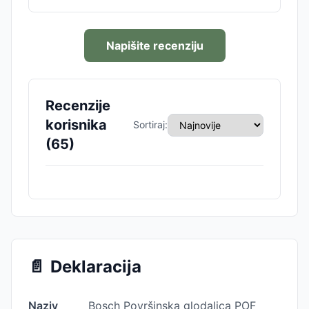
Napišite recenziju
Recenzije
korisnika
Sortiraj:
(
65
)
📄
Deklaracija
Naziv
Bosch Površinska glodalica POF