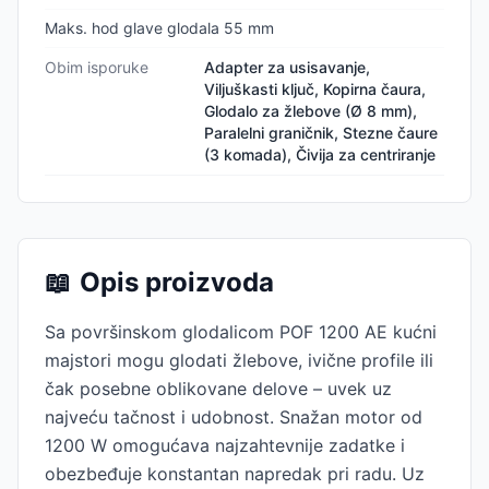
Maks. hod glave glodala 55 mm
Obim isporuke
Adapter za usisavanje,
Viljuškasti ključ, Kopirna čaura,
Glodalo za žlebove (Ø 8 mm),
Paralelni graničnik, Stezne čaure
(3 komada), Čivija za centriranje
📖
Opis proizvoda
Sa površinskom glodalicom POF 1200 AE kućni
majstori mogu glodati žlebove, ivične profile ili
čak posebne oblikovane delove – uvek uz
najveću tačnost i udobnost. Snažan motor od
1200 W omogućava najzahtevnije zadatke i
obezbeđuje konstantan napredak pri radu. Uz