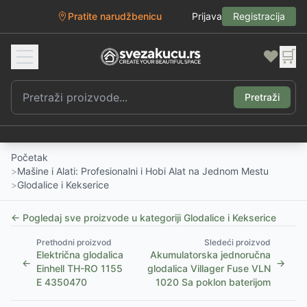
Pratite narudžbenicu
Prijava
Registracija
❤️
🛒
Pretraži
Početak
>
Mašine i Alati: Profesionalni i Hobi Alat na Jednom Mestu
>
Glodalice i Kekserice
← Pogledaj sve proizvode u kategoriji
Glodalice i Kekserice
Prethodni proizvod
Sledeći proizvod
Električna glodalica
Akumulatorska jednoručna
←
→
Einhell TH-RO 1155
glodalica Villager Fuse VLN
E 4350470
1020 Sa poklon baterijom