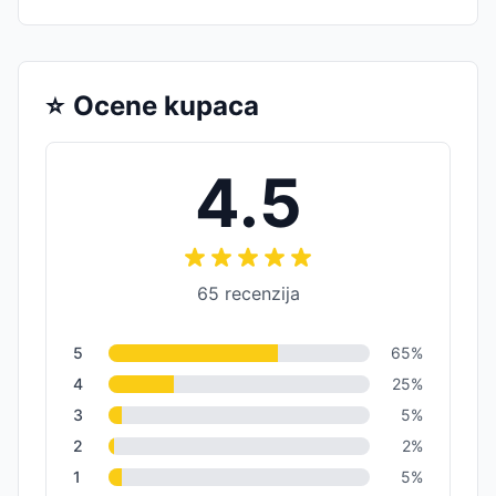
⭐
Ocene kupaca
4.5
65
recenzija
5
65
%
4
25
%
3
5
%
2
2
%
1
5
%