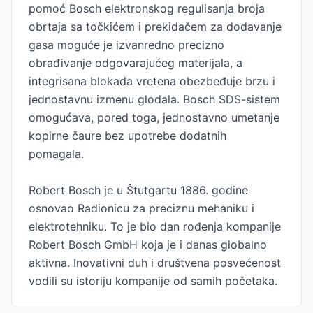
pomoć Bosch elektronskog regulisanja broja
obrtaja sa točkićem i prekidačem za dodavanje
gasa moguće je izvanredno precizno
obrađivanje odgovarajućeg materijala, a
integrisana blokada vretena obezbeđuje brzu i
jednostavnu izmenu glodala. Bosch SDS-sistem
omogućava, pored toga, jednostavno umetanje
kopirne čaure bez upotrebe dodatnih
pomagala.
Robert Bosch je u Štutgartu 1886. godine
osnovao Radionicu za preciznu mehaniku i
elektrotehniku. To je bio dan rođenja kompanije
Robert Bosch GmbH koja je i danas globalno
aktivna. Inovativni duh i društvena posvećenost
vodili su istoriju kompanije od samih početaka.