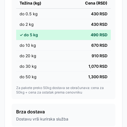
Težina (kg)
Cena (RSD)
do
0.5
kg
430
RSD
do
2
kg
430
RSD
✓
do
5
kg
490
RSD
do
10
kg
670
RSD
do
20
kg
910
RSD
do
30
kg
1,070
RSD
do
50
kg
1,300
RSD
Za pakete preko 50kg dostava se obračunava: cena za
50kg + cena za ostatak prema cenovniku
Brza dostava
Dostavu vrši kurirska služba