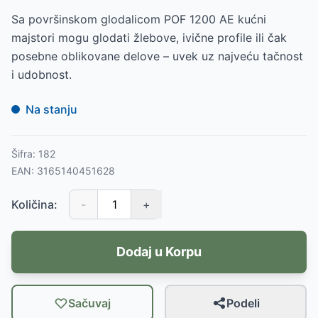
Sa površinskom glodalicom POF 1200 AE kućni
majstori mogu glodati žlebove, ivične profile ili čak
posebne oblikovane delove – uvek uz najveću tačnost
i udobnost.
Na stanju
Šifra:
182
EAN:
3165140451628
Količina:
-
+
Dodaj u Korpu
Sačuvaj
Podeli