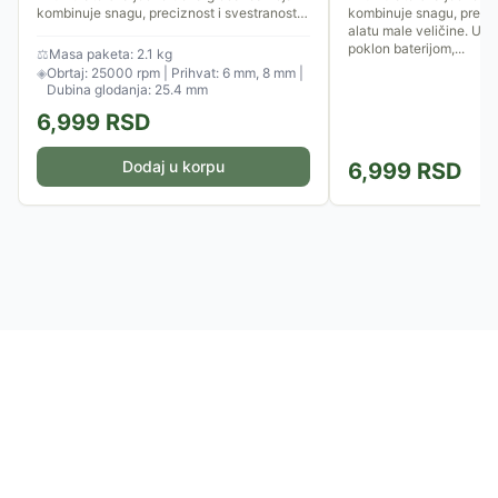
kombinuje snagu, preciznost i svestranost u
kombinuje snagu, preciz
alatu male veličine. Baterija i punjač se ne
alatu male veličine. Ure
isporučuju uz uređaj.
poklon baterijom,...
⚖
Masa paketa: 2.1 kg
◈
Obrtaj: 25000 rpm | Prihvat: 6 mm, 8 mm |
Dubina glodanja: 25.4 mm
6,999
RSD
Dodaj u korpu
6,999
RSD