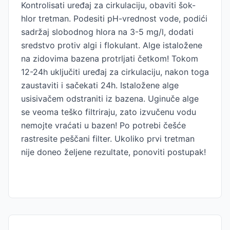
Kontrolisati uređaj za cirkulaciju, obaviti šok-
hlor tretman. Podesiti pH-vrednost vode, podići
sadržaj slobodnog hlora na 3-5 mg/l, dodati
sredstvo protiv algi i flokulant. Alge istaložene
na zidovima bazena protrljati četkom! Tokom
12-24h uključiti uređaj za cirkulaciju, nakon toga
zaustaviti i sačekati 24h. Istaložene alge
usisivačem odstraniti iz bazena. Uginuče alge
se veoma teško filtriraju, zato izvučenu vodu
nemojte vraćati u bazen! Po potrebi češće
rastresite peščani filter. Ukoliko prvi tretman
nije doneo željene rezultate, ponoviti postupak!