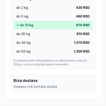
do
2
kg
430
RSD
do
5
kg
490
RSD
✓
do
10
kg
670
RSD
do
20
kg
910
RSD
do
30
kg
1,070
RSD
do
50
kg
1,300
RSD
Za pakete preko 50kg dostava se obračunava: cena za
50kg + cena za ostatak prema cenovniku
Brza dostava
Dostavu vrši kurirska služba