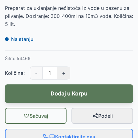
Preparat za uklanjanje nečistoća iz vode u bazenu za
plivanje. Doziranje: 200-400ml na 10m3 vode. Količina:
5 lit.
Na stanju
Šifra:
54466
Količina:
-
+
Dodaj u Korpu
Sačuvaj
Podeli
Kontaktirajte nas