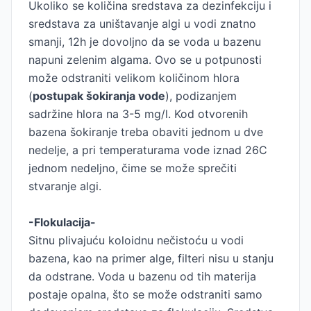
Ukoliko se količina sredstava za dezinfekciju i
sredstava za uništavanje algi u vodi znatno
smanji, 12h je dovoljno da se voda u bazenu
napuni zelenim algama. Ovo se u potpunosti
može odstraniti velikom količinom hlora
(
postupak šokiranja vode
), podizanjem
sadržine hlora na 3-5 mg/l. Kod otvorenih
bazena šokiranje treba obaviti jednom u dve
nedelje, a pri temperaturama vode iznad 26C
jednom nedeljno, čime se može sprečiti
stvaranje algi.
-Flokulacija-
Sitnu plivajuću koloidnu nečistoću u vodi
bazena, kao na primer alge, filteri nisu u stanju
da odstrane. Voda u bazenu od tih materija
postaje opalna, što se može odstraniti samo