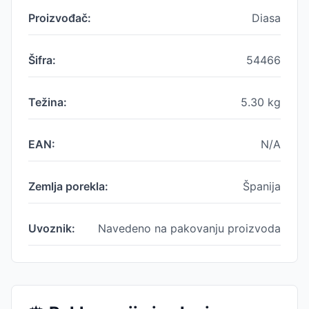
Proizvođač:
Diasa
Šifra:
54466
Težina:
5.30
kg
EAN:
N/A
Zemlja porekla:
Španija
Uvoznik:
Navedeno na pakovanju proizvoda