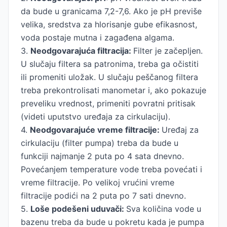
da bude u granicama 7,2-7,6. Ako je pH previše
velika, sredstva za hlorisanje gube efikasnost,
voda postaje mutna i zagađena algama.
3.
Neodgovarajuća filtracija:
Filter je začepljen.
U slučaju filtera sa patronima, treba ga očistiti
ili promeniti uložak. U slučaju peščanog filtera
treba prekontrolisati manometar i, ako pokazuje
preveliku vrednost, primeniti povratni pritisak
(videti uputstvo uređaja za cirkulaciju).
4.
Neodgovarajuće vreme filtracije:
Uređaj za
cirkulaciju (filter pumpa) treba da bude u
funkciji najmanje 2 puta po 4 sata dnevno.
Povećanjem temperature vode treba povećati i
vreme filtracije. Po velikoj vrućini vreme
filtracije podići na 2 puta po 7 sati dnevno.
5.
Loše podešeni uduvači:
Sva količina vode u
bazenu treba da bude u pokretu kada je pumpa