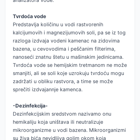
analizatora vode.
Tvrdoća vode
Predstavlja količinu u vodi rastvorenih
kalcijumovih i magnezijumovih soli, pa se iz tog
razloga izdvaja vodeni kamenac na zidovima
bazena, u cevovodima i peščanim filterima,
nanoseći znatnu štetu u mašinskim jedinicama.
Tvrdoća vode se hemijskim tretmanom ne može
smanjiti, ali se soli koje uzrokuju tvrdoću mogu
zadržati u obliku rastvora, a time se može
sprečiti izdvajannje kamenca.
-Dezinfekcija-
Dezinfekcijskim sredstvom nazivamo onu
hemikaliju koja uništava ili neutralizuje
mikroorganizme u vodi bazena. Mikroorganizmi
su živa bića nevidljiva golim okom koja