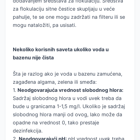
dodavanjem sredstava za flokulaciju. Sredstva
za flokulaciju sitne čestice skupljaju u veće
pahulje, te se one mogu zadržati na filteru ili se
mogu nataložiti, pa usisati.
Nekoliko korisnih saveta ukoliko voda u
bazenu nije čista
Šta je razlog ako je voda u bazenu zamućena,
zagađena algama, zelena ili smeđa:
1.
Neodgovarajuća vrednost slobodnog hlora:
Sadržaj slobodnog hlora u vodi uvek treba da
bude u granicama 1-1,5 mg/l. Ukoliko je sadržaj
slobodnog hlora manji od ovog, lako može da
opadne na vrednost 0, tako prestaje
dezinfekcija.
2.
Neodgovarajući pH:
pH vrednost uvek treba