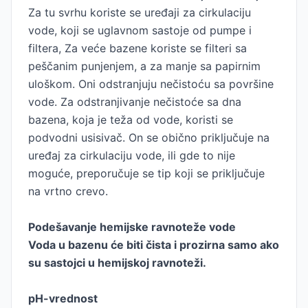
Za tu svrhu koriste se uređaji za cirkulaciju
vode, koji se uglavnom sastoje od pumpe i
filtera, Za veće bazene koriste se filteri sa
peščanim punjenjem, a za manje sa papirnim
uloškom. Oni odstranjuju nečistoću sa površine
vode. Za odstranjivanje nečistoće sa dna
bazena, koja je teža od vode, koristi se
podvodni usisivač. On se obično priključuje na
uređaj za cirkulaciju vode, ili gde to nije
moguće, preporučuje se tip koji se priključuje
na vrtno crevo.
Podešavanje hemijske ravnoteže vode
Voda u bazenu će biti čista i prozirna samo ako
su sastojci u hemijskoj ravnoteži.
pH-vrednost