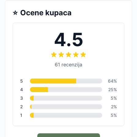
⭐
Ocene kupaca
4.5
61
recenzija
5
64
%
4
25
%
3
5
%
2
2
%
1
5
%