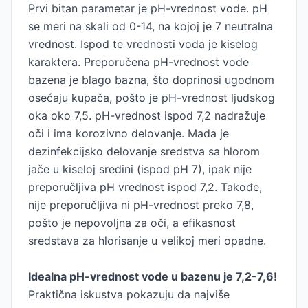
Prvi bitan parametar je pH-vrednost vode. pH
se meri na skali od 0-14, na kojoj je 7 neutralna
vrednost. Ispod te vrednosti voda je kiselog
karaktera. Preporučena pH-vrednost vode
bazena je blago bazna, što doprinosi ugodnom
osećaju kupača, pošto je pH-vrednost ljudskog
oka oko 7,5. pH-vrednost ispod 7,2 nadražuje
oči i ima korozivno delovanje. Mada je
dezinfekcijsko delovanje sredstva sa hlorom
jače u kiseloj sredini (ispod pH 7), ipak nije
preporučljiva pH vrednost ispod 7,2. Takođe,
nije preporučljiva ni pH-vrednost preko 7,8,
pošto je nepovoljna za oči, a efikasnost
sredstava za hlorisanje u velikoj meri opadne.
Idealna pH-vrednost vode u bazenu je 7,2-7,6!
Praktična iskustva pokazuju da najviše