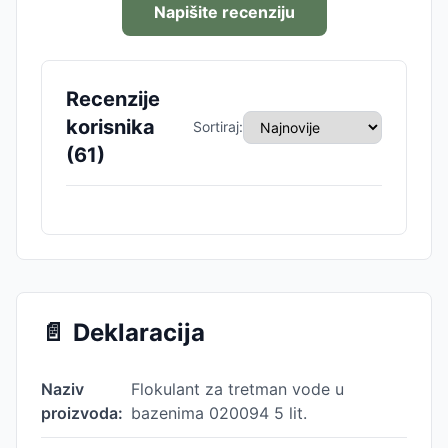
Napišite recenziju
Recenzije
korisnika
Sortiraj:
(
61
)
📄
Deklaracija
Naziv
Flokulant za tretman vode u
proizvoda:
bazenima 020094 5 lit.