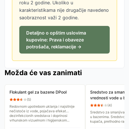
roku 2 godine. Ukoliko u
karakteristikama nije drugačije navedeno
saobraznost važi 2 godine.
Detaljno o opštim uslovima
kupovine: Prava i obaveze
potrošača, reklamacije →
Možda će vas zanimati
Flokulant gel za bazene DPool
Sredstvo za smanjiv
vrednosti vode u b
(
5
)
tečni Diasa 20lit.
(
4
)
Redovnom upotrebom uklanja i najsitnije
nečistoće iz vode, pojačava efekat
Sredstvo za smanjivanj
dezinfekcionih sredstava i doprinosi
u bazenima. Sredstvo s
vrhunskom vizuelnom i higijenskom...
kupača, prethodno razb
vodom, i ravnomerno ga.