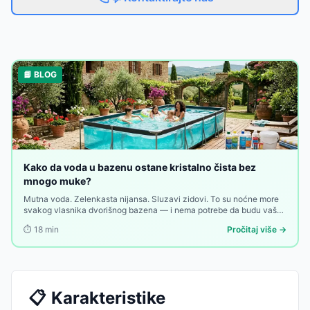
📘 BLOG
Kako da voda u bazenu ostane kristalno čista bez
mnogo muke?
Mutna voda. Zelenkasta nijansa. Sluzavi zidovi. To su noćne more
svakog vlasnika dvorišnog bazena — i nema potrebe da budu vaša
stvarnost. Kristalno bistra voda nije pitanje sreće ni skupih usluga,
⏱️
18
min
Pročitaj više →
nego razumevanja par osnovnih principa i uspostavljanja rutine koja
traje dvadesetak minuta nedeljno.
📋
Karakteristike