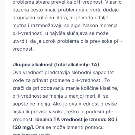
problema stvara prevelika pH-vrednost. Vlasnici
bazena često imaju problem da u vodu dodaju
propisanu količinu hlora, ali je voda i dalje
mutna i razmnožavaju se alge. Nakon merenja
pH-vrednosti, u najviše slučajeva se može
utvrditi da je uzrok problema bila previsoka pH-
vrednost.
Ukupna alkalnost (total alkalinity-TA)
Ova vrednost predstavlja slobodni kapacitet
vode za prihvat promene pH-vrednosti. To
znači da pri dodavanju manje količine kiseline,
pH-vrednost se menja u manjoj meri, ili se
uopšte ne menja. Ako je ova vrednost previše
niska ili previše visoka, teško je podesiti ph-
vrednost.
Idealna TA vrednost je između 80 i
120 mg/l.
Ona se može izmeriti pomoću