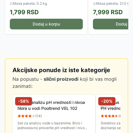
⚖
Masa paketa: 0.2 kg
⚖
Masa paketa: 21.0 kg
1,799
RSD
7,999
RSD
Dodaj u korpu
Dodaj u 
Akcijske ponude iz iste kategorije
Na popustu -
slični proizvodi
koji bi vas mogli
zanimati:
-
58
%
-
20
%
Set za analizu pH vrednosti i nivoa
PH Minus - Sred
hlora u vodi Pooltrend VEL 102
PH vrednosti vo
(
14
)
(
8
)
Set za analizu vode u bazenima. Brzo i
Sredstvo za smanji
jednostavno proverite pH vrednost i nivo
doziranje se vrši u
hlora u vodi. Sadržaj seta je dovoljan za 10
prema priloženom u