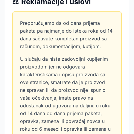
⚖️
Reklamacije i uslovi
Preporučujemo da od dana prijema
paketa pa najmanje do isteka roka od 14
dana sačuvate kompletan proizvod sa
računom, dokumentacijom, kutijom.
U slučaju da niste zadovoljni kupljenim
proizvodom jer ne odgovara
karakteristikama i opisu proizvoda sa
ove stranice, smatrate da je proizvod
neispravan ili da proizvod nije ispunio
vaša očekivanja, imate pravo na
odustanak od ugovora na daljinu u roku
od 14 dana od dana prijema paketa,
opravka, zamena ili povraćaj novca u
roku od 6 meseci i opravka ili zamena u