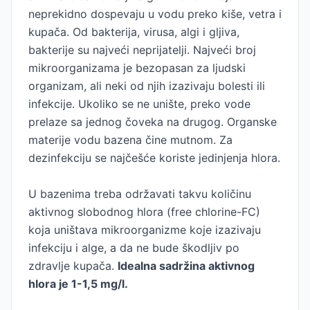
neprekidno dospevaju u vodu preko kiše, vetra i
kupača. Od bakterija, virusa, algi i gljiva,
bakterije su najveći neprijatelji. Najveći broj
mikroorganizama je bezopasan za ljudski
organizam, ali neki od njih izazivaju bolesti ili
infekcije. Ukoliko se ne unište, preko vode
prelaze sa jednog čoveka na drugog. Organske
materije vodu bazena čine mutnom. Za
dezinfekciju se najčešće koriste jedinjenja hlora.
U bazenima treba održavati takvu količinu
aktivnog slobodnog hlora (free chlorine-FC)
koja uništava mikroorganizme koje izazivaju
infekciju i alge, a da ne bude škodljiv po
zdravlje kupača.
Idealna sadržina aktivnog
hlora je 1-1,5 mg/l.