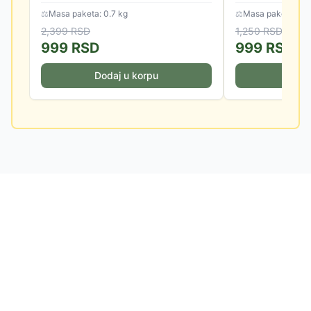
merenja.
⚖
Masa paketa: 0.7 kg
⚖
Masa paketa: 1.5
2,399
RSD
1,250
RSD
999
RSD
999
RSD
Dodaj u korpu
Doda