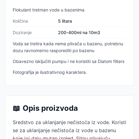
Flokulant tretman vode u bazenima
Količina
5 litara
Doziranje
200-400ml na 10m3
Voda se tretira kada nema plivača u bazenu, potrebnu
dozu ravnomerno rasporediti po bazenu
Obavezno isključiti pumpu i ne koristiti sa Diatom filters
Fotografija je ilustrativnog karaktera.
📖
Opis proizvoda
Sredstvo za uklanjanje nečistoća iz vode. Koristi
se za uklanjanje nečistoća iz vode u bazenu
koje joj daju mutan izgled. Sitnu plivajuću