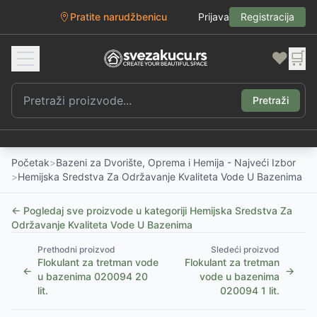
Pratite narudžbenicu
Prijava
Registracija
❤️
🛒
Pretraži
Početak
>
Bazeni za Dvorište, Oprema i Hemija - Najveći Izbor
>
Hemijska Sredstva Za Održavanje Kvaliteta Vode U Bazenima
← Pogledaj sve proizvode u kategoriji
Hemijska Sredstva Za
Održavanje Kvaliteta Vode U Bazenima
Prethodni proizvod
Sledeći proizvod
Flokulant za tretman vode
Flokulant za tretman
←
→
u bazenima 020094 20
vode u bazenima
lit.
020094 1 lit.