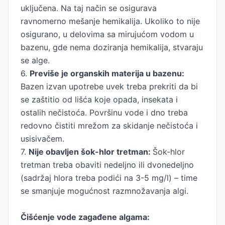
uključena. Na taj način se osigurava
ravnomerno mešanje hemikalija. Ukoliko to nije
osigurano, u delovima sa mirujućom vodom u
bazenu, gde nema doziranja hemikalija, stvaraju
se alge.
6.
Previše je organskih materija u bazenu:
Bazen izvan upotrebe uvek treba prekriti da bi
se zaštitio od lišća koje opada, insekata i
ostalih nečistoća. Površinu vode i dno treba
redovno čistiti mrežom za skidanje nečistoća i
usisivačem.
7.
Nije obavljen šok-hlor tretman:
Šok-hlor
tretman treba obaviti nedeljno ili dvonedeljno
(sadržaj hlora treba podići na 3-5 mg/l) – time
se smanjuje mogućnost razmnožavanja algi.
Čišćenje vode zagađene algama: