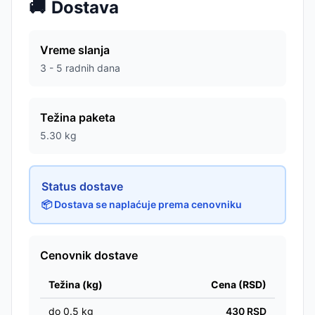
🚚
Dostava
Vreme slanja
3 - 5 radnih dana
Težina paketa
5.30
kg
Status dostave
📦 Dostava se naplaćuje prema cenovniku
Cenovnik dostave
Težina (kg)
Cena (RSD)
do
0.5
kg
430
RSD