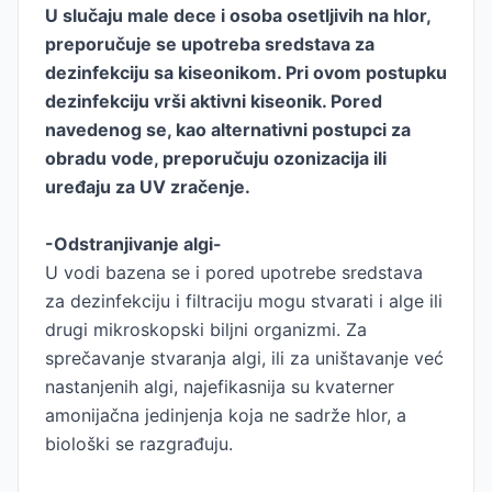
U slučaju male dece i osoba osetljivih na hlor,
preporučuje se upotreba sredstava za
dezinfekciju sa kiseonikom. Pri ovom postupku
dezinfekciju vrši aktivni kiseonik. Pored
navedenog se, kao alternativni postupci za
obradu vode, preporučuju ozonizacija ili
uređaju za UV zračenje.
-Odstranjivanje algi-
U vodi bazena se i pored upotrebe sredstava
za dezinfekciju i filtraciju mogu stvarati i alge ili
drugi mikroskopski biljni organizmi. Za
sprečavanje stvaranja algi, ili za uništavanje već
nastanjenih algi, najefikasnija su kvaterner
amonijačna jedinjenja koja ne sadrže hlor, a
biološki se razgrađuju.