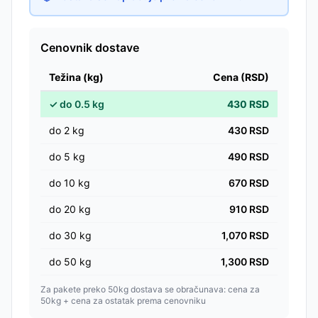
Cenovnik dostave
Težina (kg)
Cena (RSD)
✓
do
0.5
kg
430
RSD
do
2
kg
430
RSD
do
5
kg
490
RSD
do
10
kg
670
RSD
do
20
kg
910
RSD
do
30
kg
1,070
RSD
do
50
kg
1,300
RSD
Za pakete preko 50kg dostava se obračunava: cena za
50kg + cena za ostatak prema cenovniku