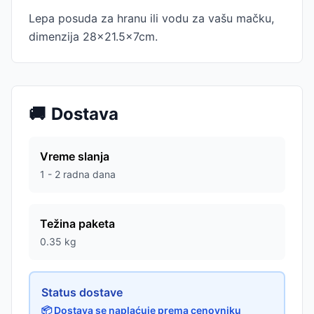
Lepa posuda za hranu ili vodu za vašu mačku,
dimenzija 28x21.5x7cm.
🚚
Dostava
Vreme slanja
1 - 2 radna dana
Težina paketa
0.35
kg
Status dostave
📦 Dostava se naplaćuje prema cenovniku