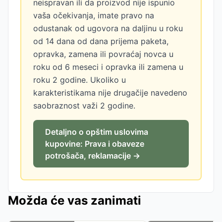
neispravan ili da proizvod nije ispunio
vaša očekivanja, imate pravo na
odustanak od ugovora na daljinu u roku
od 14 dana od dana prijema paketa,
opravka, zamena ili povraćaj novca u
roku od 6 meseci i opravka ili zamena u
roku 2 godine. Ukoliko u
karakteristikama nije drugačije navedeno
saobraznost važi 2 godine.
Detaljno o opštim uslovima
kupovine: Prava i obaveze
potrošača, reklamacije →
Možda će vas zanimati