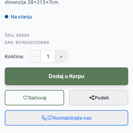
dimenzija 28x21.5x7cm.
Na stanju
Šifra:
89994
EAN:
8016040100664
Količina:
-
+
Dodaj u Korpu
Sačuvaj
Podeli
Kontaktirajte nas