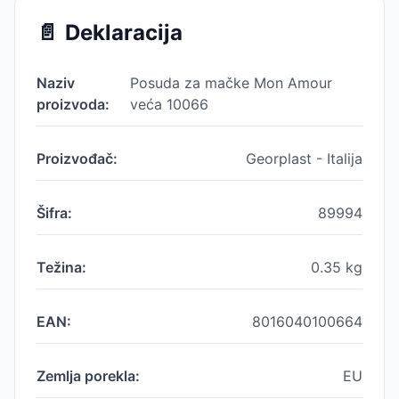
📄
Deklaracija
Naziv
Posuda za mačke Mon Amour
proizvoda:
veća 10066
Proizvođač:
Georplast - Italija
Šifra:
89994
Težina:
0.35
kg
EAN:
8016040100664
Zemlja porekla:
EU