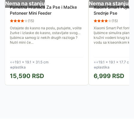
Nema na stanju
Nema na stanju
Pametna Hranilica Za Pse i Mačke
Xiaomi Smart Pojilo 
Petoneer Mini Feeder
Srednje Pse
(
15
)
(
15
)
Ostajete do kasno na poslu, putujete, volite
Xiaomi Smart Pet fontan
žurke i izlaske do kasno, ostavljate svog
ljubimce simulira planins
ljubimca samog iz nekih drugih razloga ?
kružni vodeni krug kako 
Nutri mini će...
vodu sa kiseonikom koja
↔
19.1 × 19.1 × 31.5 cm
↔
19.1 × 19.1 × 17.7 cm
◈
plastika
◈
plastika
15,590
RSD
6,999
RSD