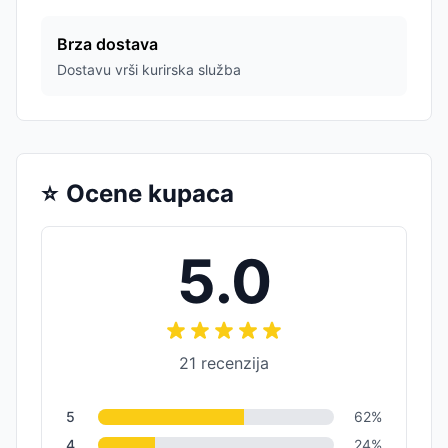
Brza dostava
Dostavu vrši kurirska služba
⭐
Ocene kupaca
5.0
21
recenzija
5
62
%
4
24
%