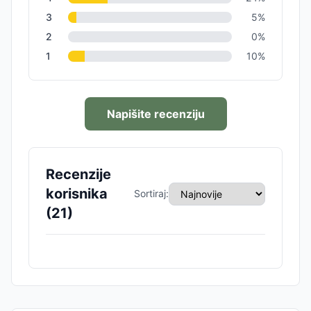
3
5
%
2
0
%
1
10
%
Napišite recenziju
Recenzije
korisnika
Sortiraj:
(
21
)