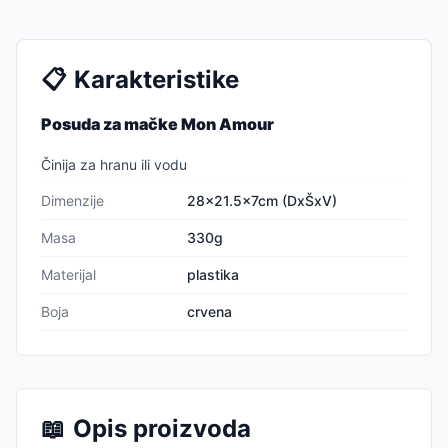
📋
Karakteristike
Posuda za mačke Mon Amour
Činija za hranu ili vodu
Dimenzije
28x21.5x7cm (DxŠxV)
Masa
330g
Materijal
plastika
Boja
crvena
📖
Opis proizvoda