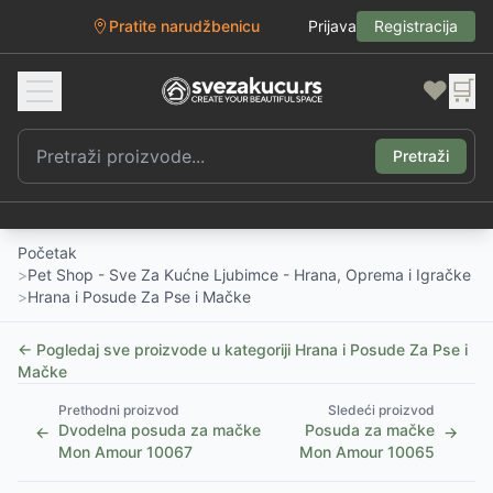
Pratite narudžbenicu
Prijava
Registracija
❤️
🛒
Pretraži
Početak
>
Pet Shop - Sve Za Kućne Ljubimce - Hrana, Oprema i Igračke
>
Hrana i Posude Za Pse i Mačke
← Pogledaj sve proizvode u kategoriji
Hrana i Posude Za Pse i
Mačke
Prethodni proizvod
Sledeći proizvod
Dvodelna posuda za mačke
Posuda za mačke
←
→
Mon Amour 10067
Mon Amour 10065