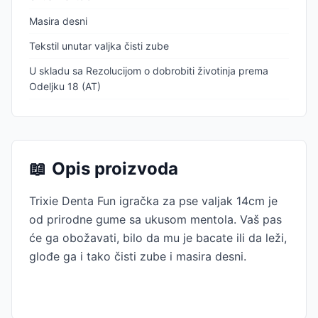
Masira desni
Tekstil unutar valjka čisti zube
U skladu sa Rezolucijom o dobrobiti životinja prema
Odeljku 18 (AT)
📖
Opis proizvoda
Trixie Denta Fun igračka za pse valjak 14cm je
od prirodne gume sa ukusom mentola. Vaš pas
će ga obožavati, bilo da mu je bacate ili da leži,
glođe ga i tako čisti zube i masira desni.