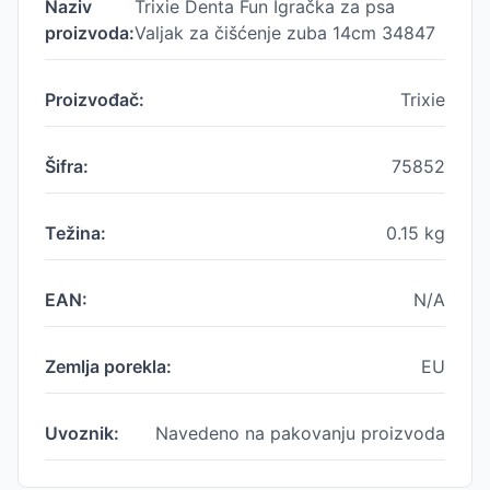
Naziv
Trixie Denta Fun Igračka za psa
proizvoda:
Valjak za čišćenje zuba 14cm 34847
Proizvođač:
Trixie
Šifra:
75852
Težina:
0.15
kg
EAN:
N/A
Zemlja porekla:
EU
Uvoznik:
Navedeno na pakovanju proizvoda