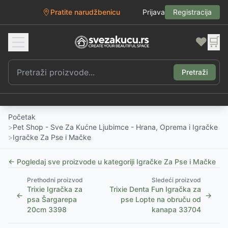
Pratite narudžbenicu
Prijava
Registracija
❤️
🛒
Pretraži
Početak
>
Pet Shop - Sve Za Kućne Ljubimce - Hrana, Oprema i Igračke
>
Igračke Za Pse i Mačke
← Pogledaj sve proizvode u kategoriji
Igračke Za Pse i Mačke
Prethodni proizvod
Sledeći proizvod
Trixie Igračka za
Trixie Denta Fun Igračka za
←
→
psa Šargarepa
pse Lopte na obruču od
20cm 3398
kanapa 33704