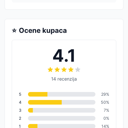
⭐
Ocene kupaca
4.1
14
recenzija
5
29
%
4
50
%
3
7
%
2
0
%
1
14
%