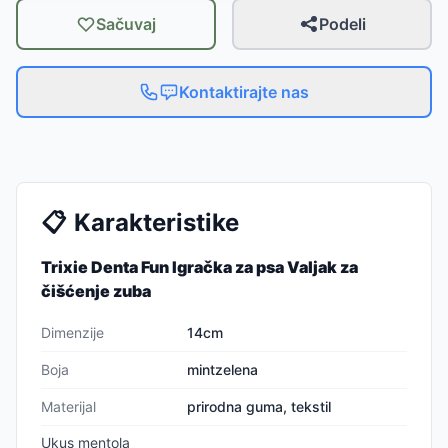
Sačuvaj
Podeli
Kontaktirajte nas
📋
Karakteristike
Trixie Denta Fun Igračka za psa Valjak za
čišćenje zuba
Dimenzije
14cm
Boja
mintzelena
Materijal
prirodna guma, tekstil
Ukus mentola