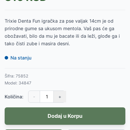
Trixie Denta Fun igračka za pse valjak 14cm je od
prirodne gume sa ukusom mentola. Vaš pas će ga
obožavati, bilo da mu je bacate ili da leži, glođe ga i
tako čisti zube i masira desni.
Na stanju
Šifra:
75852
Model:
34847
Količina:
-
+
Dodaj u Korpu