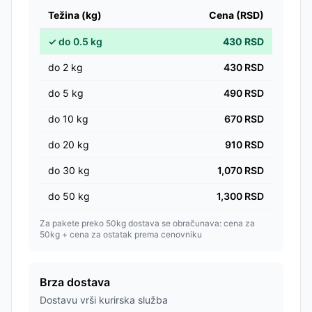
Težina (kg)
Cena (RSD)
✓
do
0.5
kg
430
RSD
do
2
kg
430
RSD
do
5
kg
490
RSD
do
10
kg
670
RSD
do
20
kg
910
RSD
do
30
kg
1,070
RSD
do
50
kg
1,300
RSD
Za pakete preko 50kg dostava se obračunava: cena za
50kg + cena za ostatak prema cenovniku
Brza dostava
Dostavu vrši kurirska služba