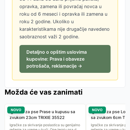
opravka, zamena ili povraćaj novca u
roku od 6 meseci i opravka ili zamena u
roku 2 godine. Ukoliko u
karakteristikama nije drugačije navedeno
saobraznost važi 2 godine.
Detaljno o opštim uslovima
kupovine: Prava i obaveze
potrošača, reklamacije →
Možda će vas zanimati
NOVO
NOVO
Igračka za pse Prase u kupusu sa
Igračka za pse Loptic
zvukom 23cm TRIXIE 35522
sa zvukom 6cm TRI
Igračke za skrivanje poslastica su genijalno
Igračke za skrivanje pos
rešenje za vreme u kući. One teraju psa da
rešenje za vreme u kući