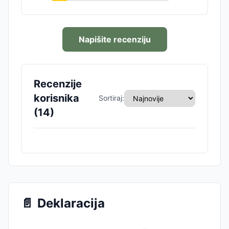
Napišite recenziju
Recenzije
korisnika
Sortiraj:
(
14
)
📄
Deklaracija