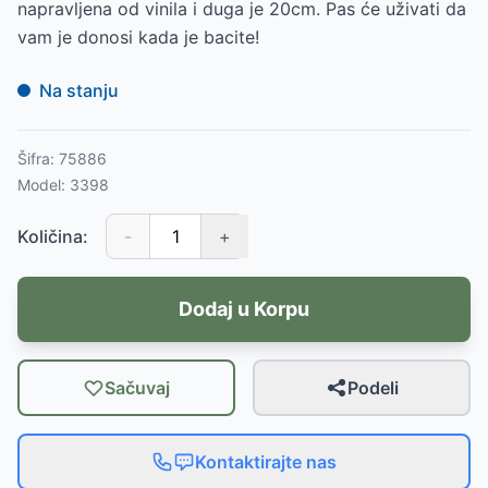
napravljena od vinila i duga je 20cm. Pas će uživati da
vam je donosi kada je bacite!
Na stanju
Šifra:
75886
Model:
3398
Količina:
-
+
Dodaj u Korpu
Sačuvaj
Podeli
Kontaktirajte nas