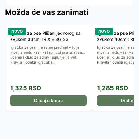
Možda će vas zanimati
NOVO
NOVO
Igračka za pse Plišani jednorog sa
Igračka za pse Pliš
zvukom 33cm TRIXIE 36123
zvukom 40cm TRIXI
Igračka za psa nije samo predmet – to je
Igračka za psa nije samo
most između vas i vašeg ljubimca, alat za
most između vas i vašeg
učenje i ključ za zdrav i ispunjen život.
učenje i ključ za zdrav i
Pravilan odabir igračaka...
Pravilan odabir igračaka.
1,325
RSD
1,285
RSD
Dodaj u korpu
Dodaj u 