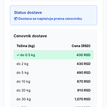
Status dostave
📦 Dostava se naplaćuje prema cenovniku
Cenovnik dostave
Težina (kg)
Cena (RSD)
✓
do
0.5
kg
430
RSD
do
2
kg
430
RSD
do
5
kg
490
RSD
do
10
kg
670
RSD
do
20
kg
910
RSD
do
30
kg
1,070
RSD