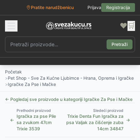
Pratite narudžbenicu
Prijava
Registracija
❤️
🛒
Pretraži
Početak
>
Pet Shop - Sve Za Kućne Ljubimce - Hrana, Oprema i Igračke
>
Igračke Za Pse i Mačke
← Pogledaj sve proizvode u kategoriji
Igračke Za Pse i Mačke
Prethodni proizvod
Sledeći proizvod
Igračka za pse Pile
Trixie Denta Fun Igračka za
←
→
sa zvukom 47cm
psa Valjak za čišćenje zuba
Trixie 3539
14cm 34847