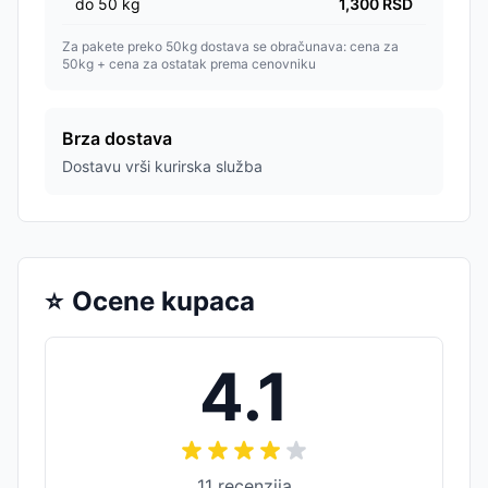
do
50
kg
1,300
RSD
Za pakete preko 50kg dostava se obračunava: cena za
50kg + cena za ostatak prema cenovniku
Brza dostava
Dostavu vrši kurirska služba
⭐
Ocene kupaca
4.1
11
recenzija