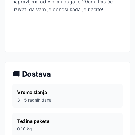
napravljena od vinila i duga je 20cm. Pas će
uživati da vam je donosi kada je bacite!
🚚
Dostava
Vreme slanja
3 - 5 radnih dana
Težina paketa
0.10
kg