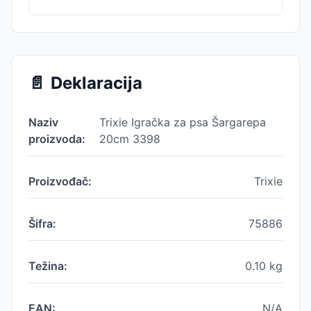
📄
Deklaracija
Naziv
Trixie Igračka za psa Šargarepa
proizvoda:
20cm 3398
Proizvođač:
Trixie
Šifra:
75886
Težina:
0.10
kg
EAN:
N/A