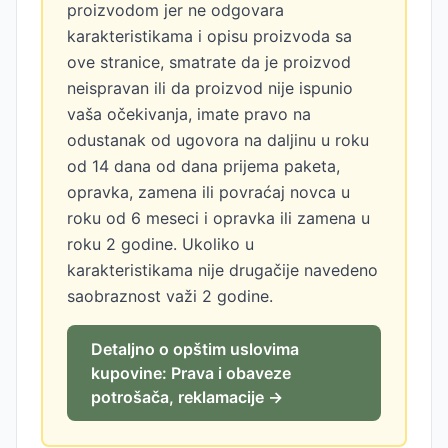
proizvodom jer ne odgovara
karakteristikama i opisu proizvoda sa
ove stranice, smatrate da je proizvod
neispravan ili da proizvod nije ispunio
vaša očekivanja, imate pravo na
odustanak od ugovora na daljinu u roku
od 14 dana od dana prijema paketa,
opravka, zamena ili povraćaj novca u
roku od 6 meseci i opravka ili zamena u
roku 2 godine. Ukoliko u
karakteristikama nije drugačije navedeno
saobraznost važi 2 godine.
Detaljno o opštim uslovima
kupovine: Prava i obaveze
potrošača, reklamacije →