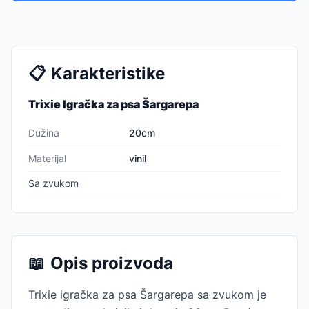
📋
Karakteristike
Trixie Igračka za psa Šargarepa
Dužina
20cm
Materijal
vinil
Sa zvukom
📖
Opis proizvoda
Trixie igračka za psa Šargarepa sa zvukom je