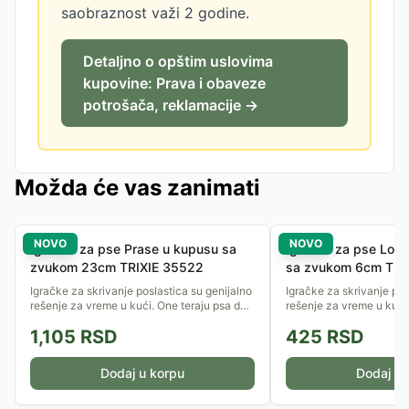
saobraznost važi 2 godine.
Detaljno o opštim uslovima
kupovine: Prava i obaveze
potrošača, reklamacije →
Možda će vas zanimati
NOVO
NOVO
Igračka za pse Prase u kupusu sa
Igračka za pse Loptic
zvukom 23cm TRIXIE 35522
sa zvukom 6cm TRI
Igračke za skrivanje poslastica su genijalno
Igračke za skrivanje pos
rešenje za vreme u kući. One teraju psa da
rešenje za vreme u kući
koristi njuh i inteligenciju, pretvarajući obrok
koristi njuh i inteligenci
1,105
RSD
425
RSD
u uzbudljivu...
u uzbudljivu...
Dodaj u korpu
Dodaj u 