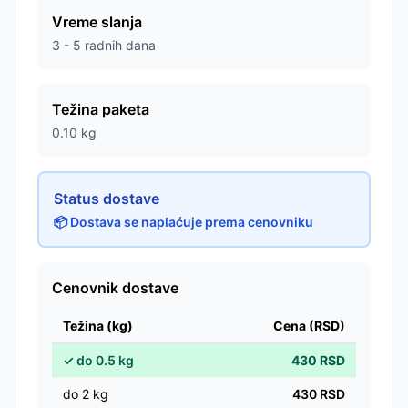
Vreme slanja
3 - 5 radnih dana
Težina paketa
0.10
kg
Status dostave
📦 Dostava se naplaćuje prema cenovniku
Cenovnik dostave
Težina (kg)
Cena (RSD)
✓
do
0.5
kg
430
RSD
do
2
kg
430
RSD