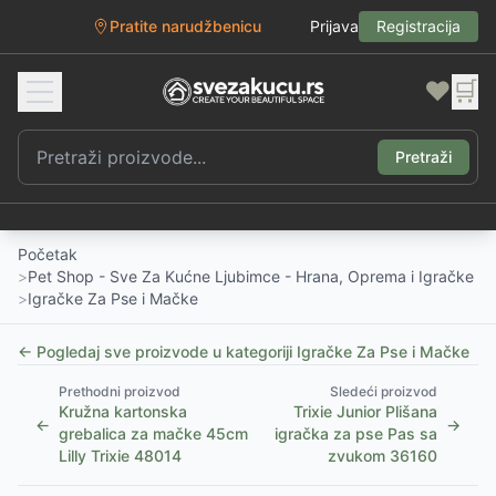
Pratite narudžbenicu
Prijava
Registracija
❤️
🛒
Pretraži
Početak
>
Pet Shop - Sve Za Kućne Ljubimce - Hrana, Oprema i Igračke
>
Igračke Za Pse i Mačke
← Pogledaj sve proizvode u kategoriji
Igračke Za Pse i Mačke
Prethodni proizvod
Sledeći proizvod
Kružna kartonska
Trixie Junior Plišana
←
→
grebalica za mačke 45cm
igračka za pse Pas sa
Lilly Trixie 48014
zvukom 36160