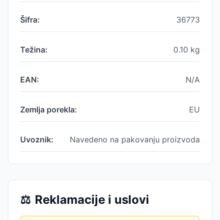
Šifra:
36773
Težina:
0.10
kg
EAN:
N/A
Zemlja porekla:
EU
Uvoznik:
Navedeno na pakovanju proizvoda
⚖️
Reklamacije i uslovi