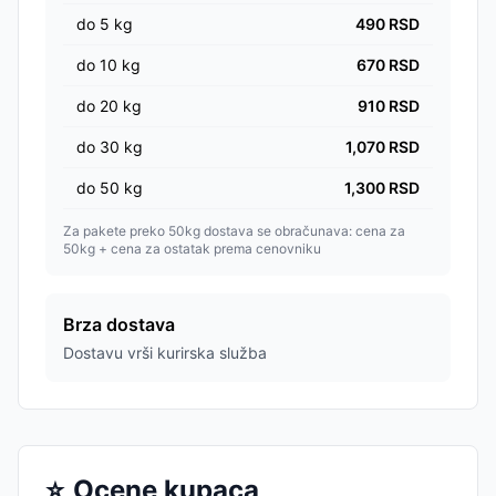
do
5
kg
490
RSD
do
10
kg
670
RSD
do
20
kg
910
RSD
do
30
kg
1,070
RSD
do
50
kg
1,300
RSD
Za pakete preko 50kg dostava se obračunava: cena za
50kg + cena za ostatak prema cenovniku
Brza dostava
Dostavu vrši kurirska služba
⭐
Ocene kupaca