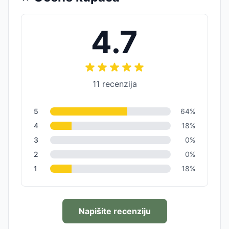
4.7
11
recenzija
5
64
%
4
18
%
3
0
%
2
0
%
1
18
%
Napišite recenziju