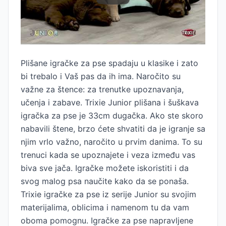
Plišane igračke za pse spadaju u klasike i zato
bi trebalo i Vaš pas da ih ima. Naročito su
važne za štence: za trenutke upoznavanja,
učenja i zabave. Trixie Junior plišana i šuškava
igračka za pse je 33cm dugačka. Ako ste skoro
nabavili štene, brzo ćete shvatiti da je igranje sa
njim vrlo važno, naročito u prvim danima. To su
trenuci kada se upoznajete i veza između vas
biva sve jača. Igračke možete iskoristiti i da
svog malog psa naučite kako da se ponaša.
Trixie igračke za pse iz serije Junior su svojim
materijalima, oblicima i namenom tu da vam
oboma pomognu. Igračke za pse napravljene