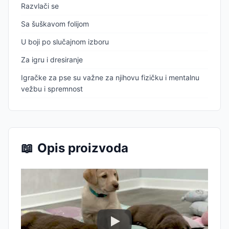
Razvlači se
Sa šuškavom folijom
U boji po slučajnom izboru
Za igru i dresiranje
Igračke za pse su važne za njihovu fizičku i mentalnu
vežbu i spremnost
📖
Opis proizvoda