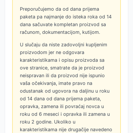
Preporučujemo da od dana prijema
paketa pa najmanje do isteka roka od 14
dana sačuvate kompletan proizvod sa
računom, dokumentacijom, kutijom.
U slučaju da niste zadovoljni kupljenim
proizvodom jer ne odgovara
karakteristikama i opisu proizvoda sa
ove stranice, smatrate da je proizvod
neispravan ili da proizvod nije ispunio
vaša očekivanja, imate pravo na
odustanak od ugovora na daljinu u roku
od 14 dana od dana prijema paketa,
opravka, zamena ili povraćaj novca u
roku od 6 meseci i opravka ili zamena u
roku 2 godine. Ukoliko u
karakteristikama nije drugačije navedeno