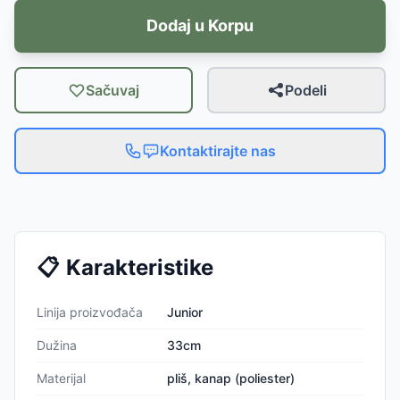
Dodaj u Korpu
Sačuvaj
Podeli
Kontaktirajte nas
📋
Karakteristike
Linija proizvođača
Junior
Dužina
33cm
Materijal
pliš, kanap (poliester)