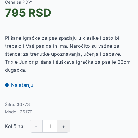
Cena sa PDV:
795
RSD
Plišane igračke za pse spadaju u klasike i zato bi
trebalo i Vaš pas da ih ima. Naročito su važne za
štence: za trenutke upoznavanja, učenja i zabave.
Trixie Junior plišana i šuškava igračka za pse je 33cm
dugačka.
Na stanju
Šifra:
36773
Model:
36179
Količina:
-
+