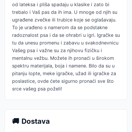
od lateksa i pliša spadaju u klasike i zato bi
trebalo i Vaš pas da ih ima. U mnoge od njih su
ugrađene zvečke ili trubice koje se oglašavaju.
To je urađeno s namerom da se podstakne
radoznalost psa i da se ohrabri u igri. Igračke su
tu da unesu promenu i zabavu u svakodnevnicu
Vašeg psa i važne su za njihovu fizičku i
mentalnu vežbu. Možete ih pronaći u širokom
spektru materijala, boja i namene. Bilo da su u
pitanju lopte, meke igračke, užad ili igračke za
poslastice, ovde ćete sigurno pronaći sve što
srce vašeg psa poželi!
🚚
Dostava