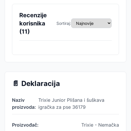
Recenzije
korisnika
Sortiraj:
(
11
)
📄
Deklaracija
Naziv
Trixie Junior Plišana i šuškava
proizvoda:
igračka za pse 36179
Proizvođač:
Trixie - Nemačka