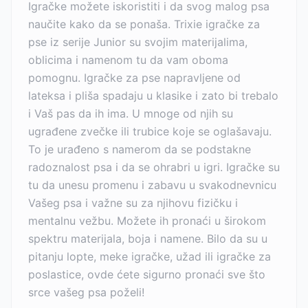
Igračke možete iskoristiti i da svog malog psa
naučite kako da se ponaša. Trixie igračke za
pse iz serije Junior su svojim materijalima,
oblicima i namenom tu da vam oboma
pomognu. Igračke za pse napravljene od
lateksa i pliša spadaju u klasike i zato bi trebalo
i Vaš pas da ih ima. U mnoge od njih su
ugrađene zvečke ili trubice koje se oglašavaju.
To je urađeno s namerom da se podstakne
radoznalost psa i da se ohrabri u igri. Igračke su
tu da unesu promenu i zabavu u svakodnevnicu
Vašeg psa i važne su za njihovu fizičku i
mentalnu vežbu. Možete ih pronaći u širokom
spektru materijala, boja i namene. Bilo da su u
pitanju lopte, meke igračke, užad ili igračke za
poslastice, ovde ćete sigurno pronaći sve što
srce vašeg psa poželi!