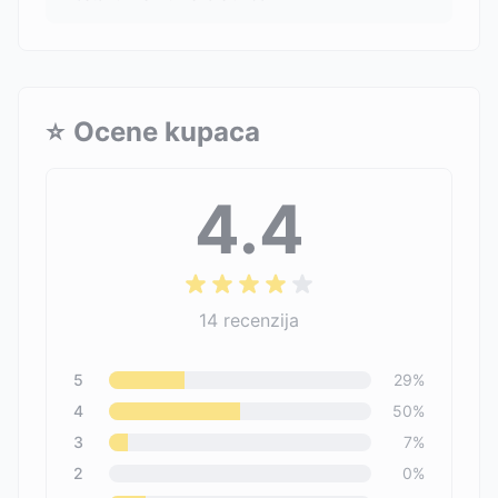
⭐
Ocene kupaca
4.4
14
recenzija
5
29
%
4
50
%
3
7
%
2
0
%