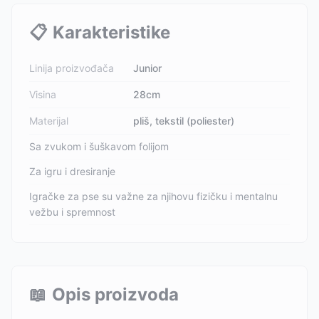
📋
Karakteristike
Linija proizvođača
Junior
Visina
28cm
Materijal
pliš, tekstil (poliester)
Sa zvukom i šuškavom folijom
Za igru i dresiranje
Igračke za pse su važne za njihovu fizičku i mentalnu
vežbu i spremnost
📖
Opis proizvoda