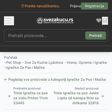
Pratite narudžbenicu
Prijava
Registracija
❤️
🛒
Pretraži
Početak
>
Pet Shop - Sve Za Kućne Ljubimce - Hrana, Oprema i Igračke
>
Igračke Za Pse i Mačke
← Pogledaj sve proizvode u kategoriji
Igračke Za Pse i Mačke
Prethodni proizvod
Sledeći proizvod
Trixie Igračka za pse
Trixie Igračka za pse Junior
←
→
za vodu Prsten 11cm
Lopta od kanapa 9cm sa
33445
drškama 32816