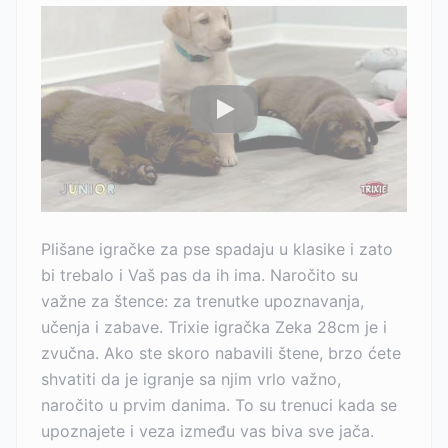
Plišane igračke za pse spadaju u klasike i zato
bi trebalo i Vaš pas da ih ima. Naročito su
važne za štence: za trenutke upoznavanja,
učenja i zabave. Trixie igračka Zeka 28cm je i
zvučna. Ako ste skoro nabavili štene, brzo ćete
shvatiti da je igranje sa njim vrlo važno,
naročito u prvim danima. To su trenuci kada se
upoznajete i veza između vas biva sve jača.