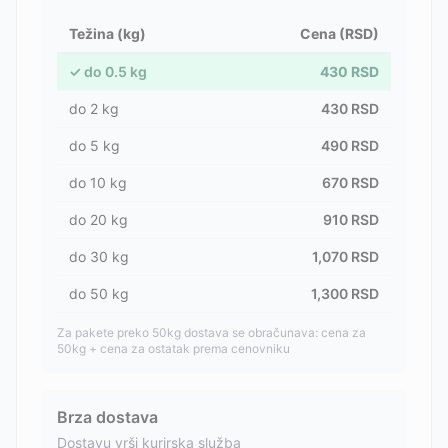
Težina (kg)
Cena (RSD)
✓
do
0.5
kg
430
RSD
do
2
kg
430
RSD
do
5
kg
490
RSD
do
10
kg
670
RSD
do
20
kg
910
RSD
do
30
kg
1,070
RSD
do
50
kg
1,300
RSD
Za pakete preko 50kg dostava se obračunava: cena za
50kg + cena za ostatak prema cenovniku
Brza dostava
Dostavu vrši kurirska služba