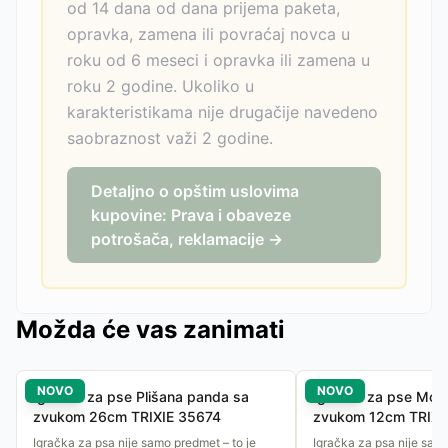
od 14 dana od dana prijema paketa,
opravka, zamena ili povraćaj novca u
roku od 6 meseci i opravka ili zamena u
roku 2 godine. Ukoliko u
karakteristikama nije drugačije navedeno
saobraznost važi 2 godine.
Detaljno o opštim uslovima
kupovine: Prava i obaveze
potrošača, reklamacije →
Možda će vas zanimati
NOVO
NOVO
Igračka za pse Plišana panda sa
Igračka za pse Mors
zvukom 26cm TRIXIE 35674
zvukom 12cm TRIXI
Igračka za psa nije samo predmet – to je
Igračka za psa nije samo