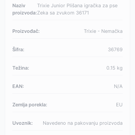
Naziv
Trixie Junior Plišana igračka za pse
proizvoda:
Zeka sa zvukom 36171
Proizvođač:
Trixie - Nemačka
Šifra:
36769
Težina:
0.15
kg
EAN:
N/A
Zemlja porekla:
EU
Uvoznik:
Navedeno na pakovanju proizvoda