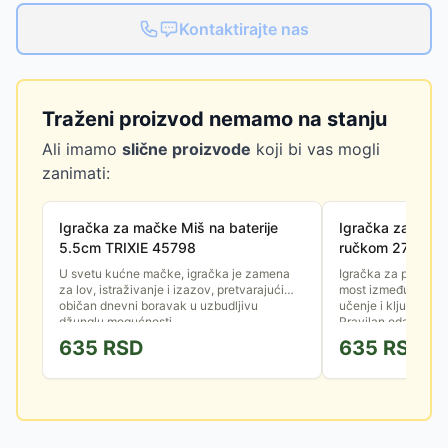
Kontaktirajte nas
Traženi proizvod nemamo na stanju
Ali imamo
slične proizvode
koji bi vas mogli
zanimati:
Igračka za mačke Miš na baterije
Igračka za pse 
5.5cm TRIXIE 45798
ručkom 27cm plu
33477
U svetu kućne mačke, igračka je zamena
Igračka za psa nije
za lov, istraživanje i izazov, pretvarajući
most između vas i v
običan dnevni boravak u uzbudljivu
učenje i ključ za zd
džunglu mogućnosti.
Pravilan odabir igra
635
RSD
635
RSD