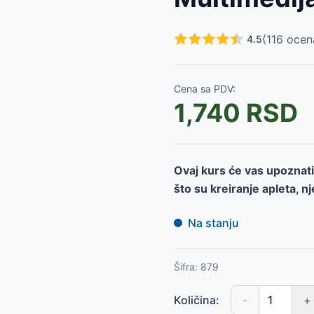
(
116
ocen
4.5
Shop
-
7200
RSD
Cena sa PDV:
1,740
RSD
Ovaj kurs će vas upoznat
što su kreiranje apleta, n
Na stanju
Šifra:
879
Količina:
-
+