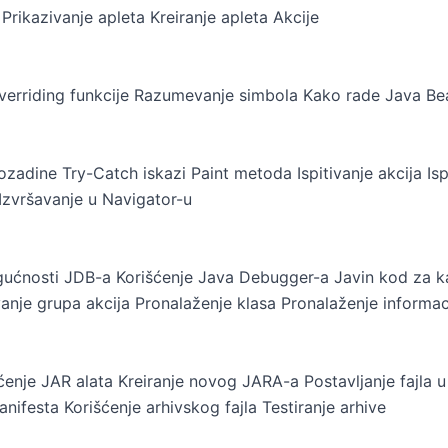
ikazivanje apleta Kreiranje apleta Akcije
verriding funkcije Razumevanje simbola Kako rade Java Be
zadine Try-Catch iskazi Paint metoda Ispitivanje akcija I
Izvršavanje u Navigator-u
ćnosti JDB-a Korišćenje Java Debugger-a Javin kod za kal
je grupa akcija Pronalaženje klasa Pronalaženje informac
ćenje JAR alata Kreiranje novog JARA-a Postavljanje fajla u
anifesta Korišćenje arhivskog fajla Testiranje arhive