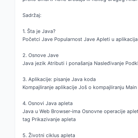
Sadržaj:
1. Šta je Java?
Početci Jave Popularnost Jave Apleti u aplikacij
2. Osnove Jave
Java jezik Atributi i ponašanja Nasleđivanje Podk
3. Aplikacije: pisanje Java koda
Kompajliranje aplikacije Još o kompajliranju Ma
4. Osnovi Java apleta
Java u Web Browser-ima Osnovne operacije aplet
tag Prikazivanje apleta
5. Životni ciklus apleta