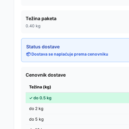
Težina paketa
0.40
kg
Status dostave
📦 Dostava se naplaćuje prema cenovniku
Cenovnik dostave
Težina (kg)
✓
do
0.5
kg
do
2
kg
do
5
kg