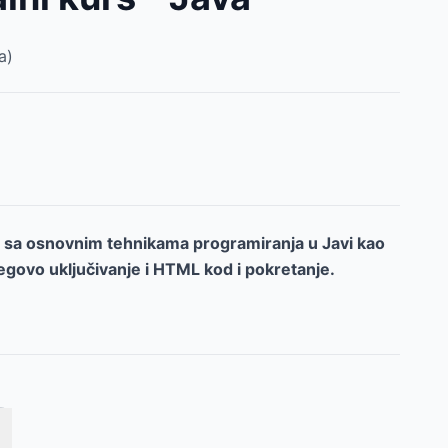
a)
i sa osnovnim tehnikama programiranja u Javi kao
jegovo uključivanje i HTML kod i pokretanje.