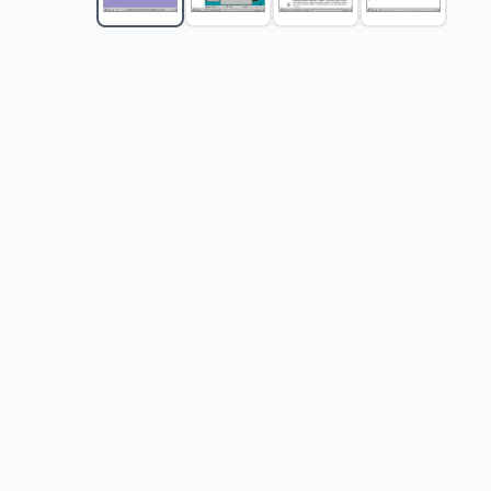
Multimedijalni kurs YouTube
-
1740
RSD
Facebook - multimedijalni kurs
-
1740
RSD
Multimedijalni kurs PayPal
-
1740
RSD
Multimedijalni kurs Google Ads
-
1740
RSD
Komplet multimedijalnih kurseva - Komplet za Web 
Multimedijalni kurs WordPress
-
1740
RSD
Multimedijalni kurs WooCommerce
-
1740
RSD
Multimedijalni kurs - Flash MX
-
1740
RSD
Multimedijalni kurs - Dreamweaver MX
-
1740
RSD
Multimedijalni kurs - Java Script
-
1740
RSD