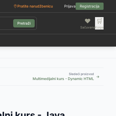
Pratite narudžbenicu
Prijava
Registracija
❤️
🛒
Pretraži
Sačuvano
Korpa
g
Sledeći proizvod
→
Multimedijalni kurs - Dynamic HTML
lni kurs - Java