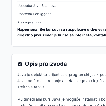
Upotreba Java Bean-ova
Upotreba Debugger-a
Kreiranje arhiva
Napomena:
Svi kursevi su raspoloživi u dve ver
direktno preuzimanje kursa sa Interneta, kontakt
📖
Opis proizvoda
Java je objektno orijentisani programski jezik p
Javi kao što su kreiranje apleta, njegovo uključ
kreiranje arhiva.
Multimedijalni kurs Java je moguće instalirati i ko
preko SmartPhone uređaja ili nekog drugog Andro