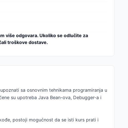
am više odgovara. Ukoliko se odlučite za
ćali troškove dostave.
as upoznati sa osnovnim tehnikama programiranja u
vaćene su upotreba Java Bean-ova, Debugger-a i
kođe, postoji mogućnost da se isti kurs prati i