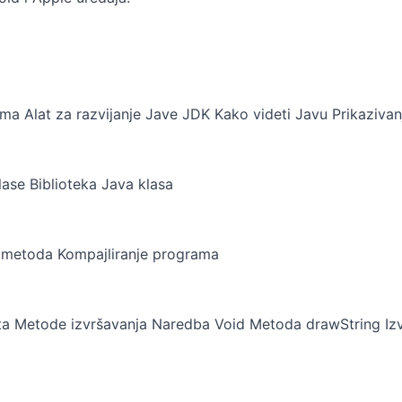
ama Alat za razvijanje Jave JDK Kako videti Javu Prikazivan
lase Biblioteka Java klasa
in metoda Kompajliranje programa
a Metode izvršavanja Naredba Void Metoda drawString Izv