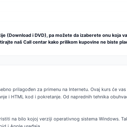
zije (Download i DVD), pa možete da izaberete onu koja v
irajte naš Call centar kako prilikom kupovine ne biste pla
osebno prilagođen za primenu na Internetu. Ovaj kurs će v
ivanje i HTML kod i pokretanje. Od naprednih tehnika obuh
ristiti na bilo kojoj verziji operativnog sistema Windows. Ta
id i Apple uređaja.