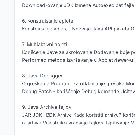
Download-ovanje JDK Izmene Autoexec.bat fajla Pr
6. Konstruisanje apleta
Konstruisanje apleta Uvoženje Java API paketa O
7. Multiaktivni apleti
Korišćenje Jave za skrolovanje Dodavanje boje po
Performed metoda Izvršavanje u Appletviewer-u 
8. Java Debugger
O greškama Programi za otklanjanje grešaka Mogu
Debug Batch - korišćenje Debug komande Učitavan
9. Java Archive fajlovi
JAR JDK i BDK Arhive Kada koristiti arhivu? Koriš
iz arhive Višestruko vraćanje fajlova Ispitivanje M