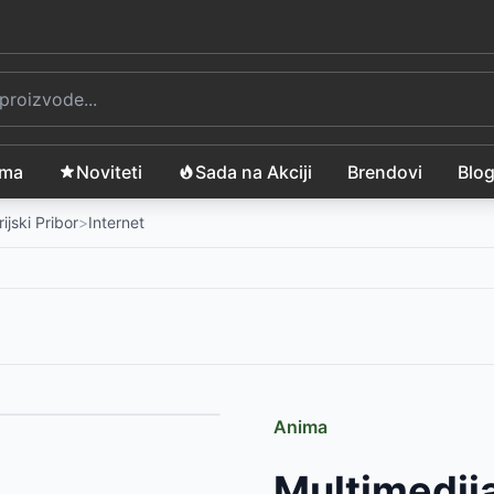
ama
Noviteti
Sada na Akciji
Brendovi
Blo
ijski Pribor
>
Internet
Anima
Multimedija