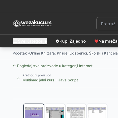
Sve Kategorije
Kupi Zajedno
Na mrež
Početak
>
Online Knjižara: Knjige, Udžbenici, Školski i Kancelar
← Pogledaj sve proizvode u kategoriji
Internet
Prethodni proizvod
←
Multimedijalni kurs - Java Script
Slični proizvodi
Jesi li tu? Doli Olderton
-
999
RSD
Multimedijalni kurs Gmail
-
1740
RSD