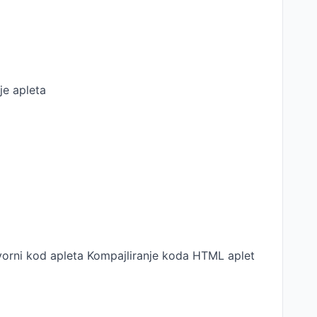
je apleta
orni kod apleta Kompajliranje koda HTML aplet